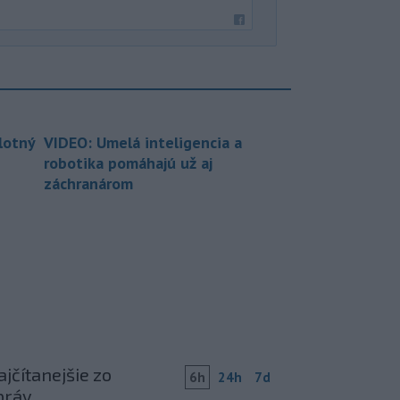
lotný
VIDEO: Umelá inteligencia a
robotika pomáhajú už aj
záchranárom
jčítanejšie zo
6h
24h
7d
práv