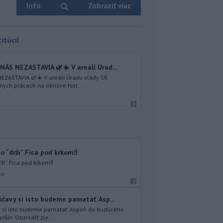
Info
Zobraziť viac
itúcií
ÁS NEZASTAVIA 🌿☀️ V areáli Úrad...
EZASTAVIA 🌿☀️ V areáli Úradu vlády SR
nych prácach na obnove hist...
bo “drží” Fica pod krkom‼️
rží” Fica pod krkom‼️
na
čavy si isto budeme pamatať. Asp...
y si isto budeme pamatať. Aspoň do budúceho
ršie. Obzvlášť zle ...