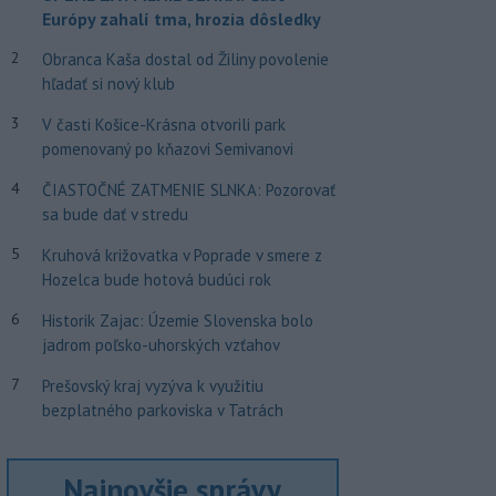
Európy zahalí tma, hrozia dôsledky
2
Obranca Kaša dostal od Žiliny povolenie
hľadať si nový klub
3
V časti Košice-Krásna otvorili park
pomenovaný po kňazovi Semivanovi
4
ČIASTOČNÉ ZATMENIE SLNKA: Pozorovať
sa bude dať v stredu
5
Kruhová križovatka v Poprade v smere z
Hozelca bude hotová budúci rok
6
Historik Zajac: Územie Slovenska bolo
jadrom poľsko-uhorských vzťahov
7
Prešovský kraj vyzýva k využitiu
bezplatného parkoviska v Tatrách
Najnovšie správy