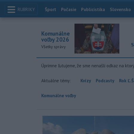
RUBRIKY
Index
Šport
Počasie
Publicistika
Slovensko
Komunálne
voľby 2026
S
Všetky správy
Úprimne ľutujeme, že sme nenašli odkaz na ktor
Aktuálne témy:
Kvízy
Podcasty
Rok Ľ.Š
Komunálne voľby