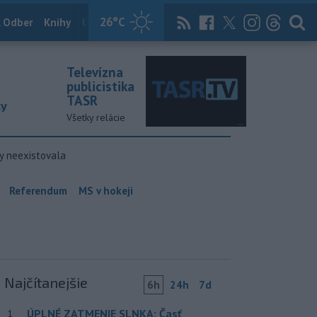
26
°C
 Odber
Knihy
Útulkovo
Magazín
News Now
Archív
TASR
Televízna
publicistika
TASR
ky
Všetky relácie
y neexistovala
Referendum
MS v hokeji
Najčítanejšie
6h
24h
7d
ÚPLNÉ ZATMENIE SLNKA: Časť
1