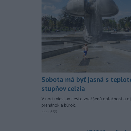
Sobota má byť jasná s teplot
stupňov celzia
V noci miestami ešte zväčšená oblačnosť a oj
prehánok a búrok.
dnes 6:55