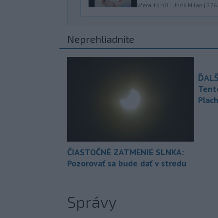
včera 16:40
|
Uhrík Milan
|
276
Neprehliadnite
ĎALŠ
Tent
Plach
ČIASTOČNÉ ZATMENIE SLNKA:
Pozorovať sa bude dať v stredu
Správy