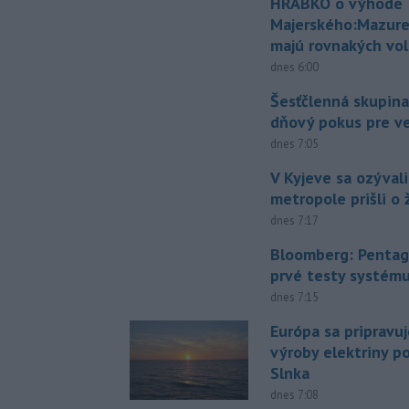
HRABKO o výhode
Majerského:Mazure
majú rovnakých vol
dnes 6:00
Šesťčlenná skupina
dňový pokus pre v
dnes 7:05
V Kyjeve sa ozývali
metropole prišli o ž
dnes 7:17
Bloomberg: Pentag
prvé testy systém
dnes 7:15
Európa sa pripravu
výroby elektriny p
Slnka
dnes 7:08