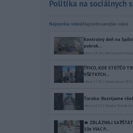
Politika na sociálnych 
Najnovšie videá
Najsledovanejšie videá
Kontrolný deň na Spišs
pokrok...
včera 18:09
|
Ministerstvo kult
⁉️FICO, KDE STE⁉️ČO T
VŠETKÝCH...
včera 17:02
|
Jakab Július
|
871
Taraba: Rozvíjame vše
včera 16:57
|
Taraba Tomáš
|
5
🔥 ZBLÁZNILI SA❓️ŠTÁ
10x VIAC P...