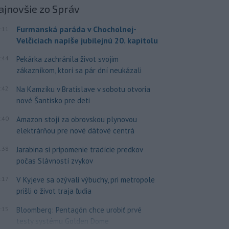
ajnovšie
zo Správ
Furmanská paráda v Chocholnej-
:11
Velčiciach napíše jubilejnú 20. kapitolu
:44
Pekárka zachránila život svojim
zákazníkom, ktorí sa pár dní neukázali
:42
Na Kamzíku v Bratislave v sobotu otvoria
nové Šantisko pre deti
:40
Amazon stojí za obrovskou plynovou
elektrárňou pre nové dátové centrá
:38
Jarabina si pripomenie tradície predkov
počas Slávností zvykov
:17
V Kyjeve sa ozývali výbuchy, pri metropole
prišli o život traja ľudia
:15
Bloomberg: Pentagón chce urobiť prvé
testy systému Golden Dome