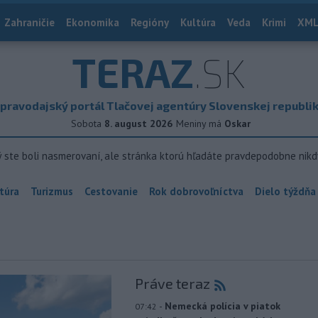
Zahraničie
Ekonomika
Regióny
Kultúra
Veda
Krimi
XML
TERAZ
.SK
pravodajský portál Tlačovej agentúry Slovenskej republi
Sobota
8. august 2026
Meniny má
Oskar
ý ste boli nasmerovaní, ale stránka ktorú hľadáte pravdepodobne nikd
túra
Turizmus
Cestovanie
Rok dobrovoľníctva
Dielo týždňa
Práve teraz
-
Nemecká polícia v piatok
07:42