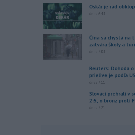
Oskár je rád obklo
dnes 6:43
Čína sa chystá na t
zatvára školy a tur
dnes 7:03
Reuters: Dohoda 
prielive je podľa 
dnes 7:11
Slováci prehrali v 
2:5, o bronz proti 
dnes 7:21