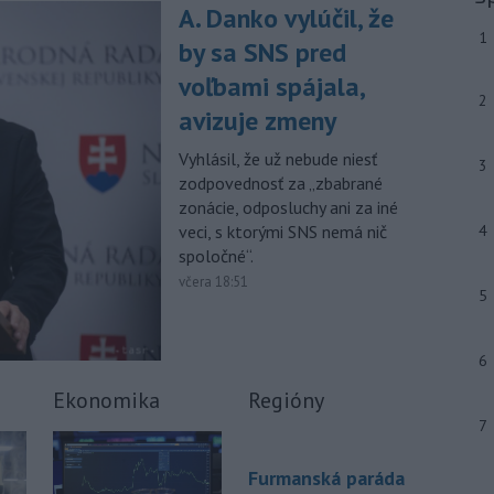
výstrahu prvého stupňa.
A. Danko vylúčil, že
1
by sa SNS pred
-
Ministerstvo vnútra (MV) SR
11:18
požiada Národný bezpečnostný
úrad
voľbami spájala,
(NBÚ) o nezávislé odborné posúdenie
2
avizuje zmeny
dodaných radarových zariadení, ktoré
sú v pilotnej prevádzke.
Vyhlásil, že už nebude niesť
3
zodpovednosť za „zbabrané
-
Pre pretrvávajúce sucho,
11:03
zonácie, odposluchy ani za iné
horúčavy a nedostatok pitnej vody
veci, s ktorými SNS nemá nič
4
boli do odvolania vyhlásené
mimoriadne situácie v obciach Nižný
spoločné“.
Čaj a Vyšný Čaj v okrese Košice-okolie.
včera 18:51
5
Viac >
6
Ekonomika
Regióny
7
Furmanská paráda