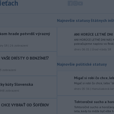
sieťach
Slovnaft horí uskladnený ropný
produkt.
TASR o tom informovala
rafinéria s tým, že obyvateľom nehrozí
nebezpečenstvo.
Najnovšie statusy štátnych inšt
-
Jedným zo zdravotných rizík
13:50
kom hrade potvrdil výrazný
na festivale môže byť vyššia
ANI HORÚCE LETNÉ DNI N
úroveň
hluku. Je preto dobré držať sa
ANI HORÚCE LETNÉ DNI NÁS N
pokračujeme naplno vo finál
ďalej od reproduktorov, používať
úry SR
|
26
zobrazení
dnes 06:01
|
Úrad vlády SR
chrániče sluchu či dodržiavať
prestávky.
IE VAŠE DRÍSTY O BENZÍNE⁉️
Najnovšie politické statusy
-
Podporu kandidatúre
12:49
Slovenskej republiky na nestále
3
zobrazení
členstvo
v Bezpečnostnej rade
Migaľ si robí čo chce, le
Organizácie Spojených národov (OSN)
Migaľ si robí čo chce, lebo “d
tky kúty Slovenska
na roky 2028 až 2029 písomne
dnes 05:36
|
Hanuliaková Ja
448
zobrazení
vyjadrilo už 123 zo 193 členských
štátov OSN.
Tohtoročné sucho a horú
T CHCE VYBRAŤ OD ŠOFÉROV
-
Násilie páchané pre rasovú
12:31
Tohtoročné sucho a horúčav
nenávisť alebo pre príslušnosť k
leta, kedy to môže byť ešte ho