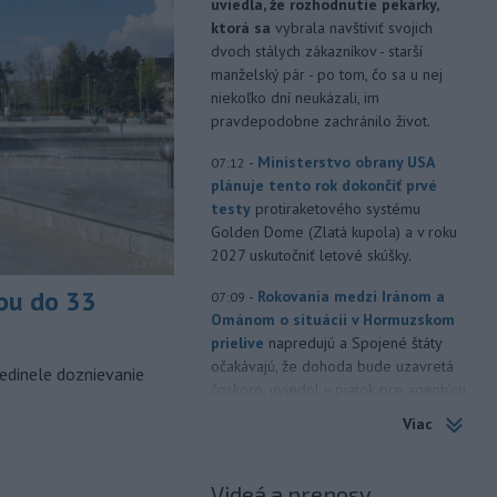
uviedla, že rozhodnutie pekárky,
ktorá sa
vybrala navštíviť svojich
dvoch stálych zákazníkov - starší
manželský pár - po tom, čo sa u nej
niekoľko dní neukázali, im
pravdepodobne zachránilo život.
-
Ministerstvo obrany USA
07:12
plánuje tento rok dokončiť prvé
testy
protiraketového systému
Golden Dome (Zlatá kupola) a v roku
2027 uskutočniť letové skúšky.
ou do 33
-
Rokovania medzi Iránom a
07:09
Ománom o situácii v Hormuzskom
prielive
napredujú a Spojené štáty
očakávajú, že dohoda bude uzavretá
edinele doznievanie
čoskoro, uviedol v piatok pre agentúru
Reuters nemenovaný americký
Viac
predstaviteľ, píše TASR.
-
Úrady vo východnej Číne v
07:01
Videá a prenosy