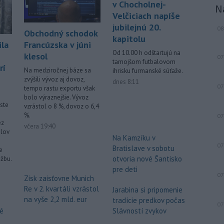
v Chocholnej-
N
Velčiciach napíše
jubilejnú 20.
08
Obchodný schodok
kapitolu
Francúzska v júni
ila
Od 10.00 h odštartujú na
klesol
07
tamojšom futbalovom
rí
Na medziročnej báze sa
ihrisku furmanské súťaže.
zvýšili vývoz aj dovoz,
dnes 8:11
07
tempo rastu exportu však
bolo výraznejšie. Vývoz
ste
vzrástol o 8 %, dovoz o 6,4
%.
07
ez
včera 19:40
lov
Na Kamzíku v
07
Bratislave v sobotu
e
otvoria nové Šantisko
užbu.
pre deti
07
Zisk zaisťovne Munich
Re v 2. kvartáli vzrástol
Jarabina si pripomenie
na vyše 2,2 mld. eur
tradície predkov počas
07
Slávností zvykov
vé