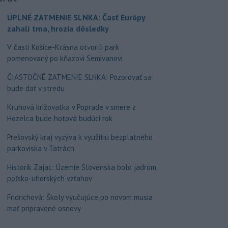
ÚPLNÉ ZATMENIE SLNKA: Časť Európy
zahalí tma, hrozia dôsledky
V časti Košice-Krásna otvorili park
pomenovaný po kňazovi Semivanovi
ČIASTOČNÉ ZATMENIE SLNKA: Pozorovať sa
bude dať v stredu
Kruhová križovatka v Poprade v smere z
Hozelca bude hotová budúci rok
Prešovský kraj vyzýva k využitiu bezplatného
parkoviska v Tatrách
Historik Zajac: Územie Slovenska bolo jadrom
poľsko-uhorských vzťahov
Fridrichová: Školy vyučujúce po novom musia
mať pripravené osnovy