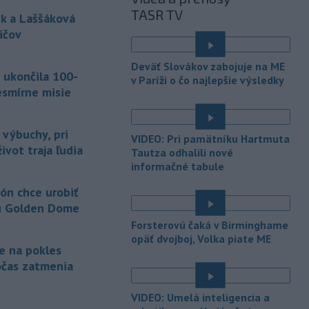
sobotu zatvorili školy a mnohé
TASR TV
k a Laššáková
turistické
lokality v reakcii na tajfún
Dolphin, ktorý sa blíži k pevnine. TASR
ičov
o tom informuje na základe správy
agentúry AP.
Deväť Slovákov zabojuje na ME
 ukončila 100-
v Paríži o čo najlepšie výsledky
-
Taliansky tenista Matteo
21:30
esmírne misie
Arnaldi vypadol na turnaji ATP
Masters 1000
v Montreale už v 3.
kole dvojhry.
 výbuchy, pri
VIDEO: Pri pamätníku Hartmuta
ivot traja ľudia
Tautza odhalili nové
-
Pri požiari lesného porastu v
20:18
informačné tabule
Trstíne v okrese Trnava zasahuje
takmer 50 hasičov.
ón chce urobiť
u Golden Dome
-
Vláda Konžskej
20:01
demokratickej republiky (KDR) v
Forsterovú čaká v Birminghame
opäť dvojboj, Volka piate ME
piatok oznámila,
že preverí, či sa v
je na pokles
zásielkach oxidu kobaltnatého
očas zatmenia
vyvážaných do Číny nachádza urán.
-
Senát Spojených štátov v
19:49
VIDEO: Umelá inteligencia a
piatok schválil návrh zákona o