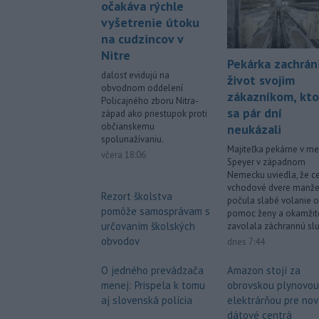
očakáva rýchle
vyšetrenie útoku
na cudzincov v
Nitre
Pekárka zachrán
dalosť evidujú na
život svojim
obvodnom oddelení
zákazníkom, kto
Policajného zboru Nitra-
sa pár dní
západ ako priestupok proti
občianskemu
neukázali
spolunažívaniu.
Majiteľka pekárne v me
včera 18:06
Speyer v západnom
Nemecku uviedla, že c
vchodové dvere manže
Rezort školstva
počula slabé volanie o
pomôže samosprávam s
pomoc ženy a okamžit
určovaním školských
zavolala záchrannú sl
obvodov
dnes 7:44
O jedného prevádzača
Amazon stojí za
menej: Prispela k tomu
obrovskou plynovou
aj slovenská polícia
elektrárňou pre no
dátové centrá