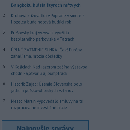
Bangkoku hlásia štyroch mŕtvych
2
Kruhová križovatka v Poprade v smere z
Hozelca bude hotová budúci rok
3
Prešovský kraj vyzýva k využitiu
bezplatného parkoviska v Tatrách
4
ÚPLNÉ ZATMENIE SLNKA: Časť Európy
zahalí tma, hrozia dôsledky
5
V Košiciach Nad jazerom začína výstavba
chodníka,otvorili aj pumptrack
6
Historik Zajac: Územie Slovenska bolo
jadrom poľsko-uhorských vzťahov
7
Mesto Martin vypovedalo zmluvy na tri
rozpracované investičné akcie
Najnovšie správy