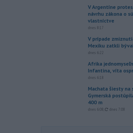
V Argentíne protes
návrhu zákona o 
vlastníctve
dnes 8:17
V prípade zmiznuti
Mexiku zatkli býv
dnes 6:22
Afrika jednomyseľn
Infantina, víta os
dnes 6:18
Machata šiesty na 
Gymerská postúpila
400 m
aktualizované
dnes 6:08
,
dnes 7:08