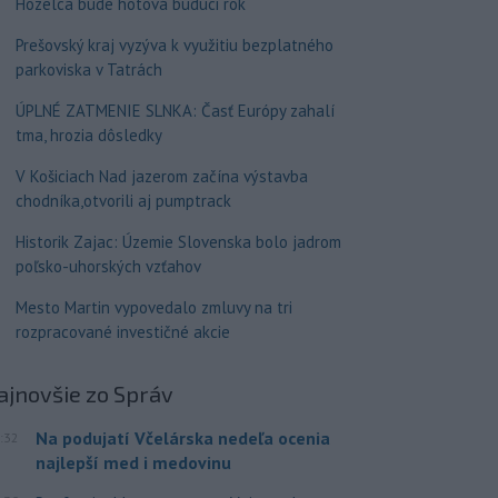
Hozelca bude hotová budúci rok
Prešovský kraj vyzýva k využitiu bezplatného
parkoviska v Tatrách
ÚPLNÉ ZATMENIE SLNKA: Časť Európy zahalí
tma, hrozia dôsledky
V Košiciach Nad jazerom začína výstavba
chodníka,otvorili aj pumptrack
Historik Zajac: Územie Slovenska bolo jadrom
poľsko-uhorských vzťahov
Mesto Martin vypovedalo zmluvy na tri
rozpracované investičné akcie
ajnovšie
zo Správ
Na podujatí Včelárska nedeľa ocenia
:32
najlepší med i medovinu