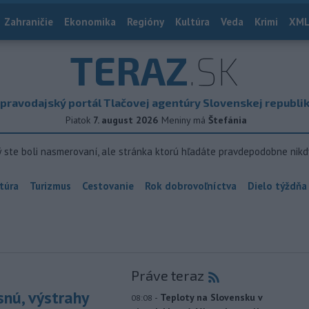
Zahraničie
Ekonomika
Regióny
Kultúra
Veda
Krimi
XML
TERAZ
.SK
pravodajský portál Tlačovej agentúry Slovenskej republi
Piatok
7. august 2026
Meniny má
Štefánia
ý ste boli nasmerovaní, ale stránka ktorú hľadáte pravdepodobne nikd
túra
Turizmus
Cestovanie
Rok dobrovoľníctva
Dielo týždňa
Práve teraz
snú, výstrahy
-
Teploty na Slovensku v
08:08