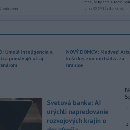
teda „čo by som si radšej vyb
prekročenia hranice desaťtisícov
dnes 05:59
|
Šaško Kamil
7
zobrazení
nelegálnych migrantov z Maroka do
španielskej exklávy Ceuta zomrelo
približne 100 ľudí, oznámil vo štvrtok
tamojší starosta Juan Jesús Vivas v
Európskom parlamente.
-
Meteorológovia zo
15:25
O: Umelá inteligencia a
NOVÝ DOMOV: Medveď Artu
Slovenského
tika pomáhajú už aj
košickej zoo odchádza za
hydrometeorologického ústavu
(SHMÚ) vo štvrtok opäť zaznamenali
ranárom
hranice
nový absolútny rekord teploty
vzduchu. V Dolných Plachtinciach v
okrese Veľký Krtíš dosiahla teplota
popoludní 42 stupňov Celzia.
Na
S
-
Podpredsedníčka
13:41
Svetová banka: AI
vykonávajúca funkciu predsedu
1
urýchli napredovanie
maďarského
Národného
zhromaždenia Anikó Hallerová
rozvojových krajín o
Nagyová vo štvrtok oznámila, že v
2
desaťročia
súlade s návrhom poslaneckého klubu