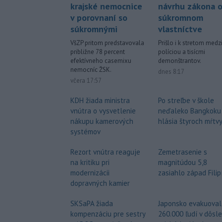
krajské nemocnice
návrhu zákona 
v porovnaní so
súkromnom
súkromnými
vlastníctve
VšZP pritom predstavovala
Prišlo i k stretom medz
približne 78 percent
políciou a tisícmi
efektívneho casemixu
demonštrantov.
nemocníc ŽSK.
dnes 8:17
včera 17:57
KDH žiada ministra
Po streľbe v škole
vnútra o vysvetlenie
neďaleko Bangkoku
nákupu kamerových
hlásia štyroch mŕtv
systémov
Rezort vnútra reaguje
Zemetrasenie s
na kritiku pri
magnitúdou 5,8
modernizácii
zasiahlo západ Filip
dopravných kamier
SKSaPA žiada
Japonsko evakuoval
kompenzáciu pre sestry
260.000 ľudí v dôsl