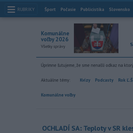
RUBRIKY
Index
Šport
Počasie
Publicistika
Slovensko
Komunálne
voľby 2026
S
Všetky správy
Úprimne ľutujeme, že sme nenašli odkaz na ktor
Aktuálne témy:
Kvízy
Podcasty
Rok Ľ.Š
Komunálne voľby
OCHLADÍ SA: Teploty v SR kle