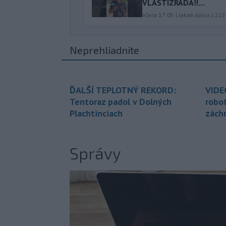
VLASTIZRADA‼️...
včera 17:05
|
Jakab Július
|
222
Neprehliadnite
ĎALŠÍ TEPLOTNÝ REKORD:
VIDE
Tentoraz padol v Dolných
robo
Plachtinciach
zách
Správy