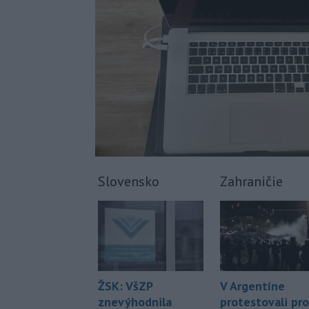
Slovensko
Zahraničie
ŽSK: VšZP
V Argentíne
znevýhodnila
protestovali pro