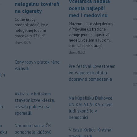
Včelárska nedeľa
08
o
nelegálnu továreň
ktorý
minulý rok autom vrazil do davu
ocenia najlepší
na cigarety
ľudí v Mníchove a zabil dvojročné
med i medovinu
dievča a jej 37-ročnú matku.
08
Colné úrady
Múzeum liptovskej dediny
predpokladajú, že v
i
Viac >
v Pribyline už tradične
nelegálnej továrni
venuje jednu augustovú
pracovalo 42 ľudí.
08
nedeľu včelám a ľuďom,
dnes 8:25
ktorí sa o ne starajú.
dnes 8:32
08
Ceny ropy v piatok ráno
Pre festival Lovestream
vzrástli
vo Vajnoroch platia
08
ych
dopravné obmedzenia
07
Aktivita v britskom
Na kúpalisku Diakovce
stavebníctve klesla,
UNIKALA LÁTKA, osem
ín
rozsah poklesu sa
ľudí skončilo v
spomalil
nemocnici
o
Národná banka ČR
V časti Košice-Krásna
edku
ponechala kľúčovú
otvorili park