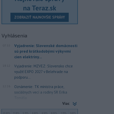
na Teraz.sk
ZOBRAZIŤ NAJNOVŠIE SPRÁVY
Vyhlásenia
Vyjadrenie: Slovenské domácnosti
07:55
sú pred krátkodobými výkyvmi
cien elektriny...
18:12
Vyjadrenie: MZVEZ: Slovensko chce
využiť EXPO 2027 v Belehrade na
podporu...
12:26
Oznámenie: TK ministra práce,
sociálnych vecí a rodiny SR Erika
Tomáša
Viac