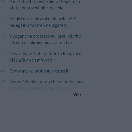
:30
Pre festival Lovestream vo Vajnoroch
platia dopravné obmedzenia
:25
Belgicko v tomto roku objavilo už 11
nelegálnu továreň na cigarety
:17
V Argentíne protestovali proti návrhu
zákona o súkromnom vlastníctve
:13
Po streľbe v škole neďaleko Bangkoku
hlásia štyroch mŕtvych
:12
Ceny ropy v piatok ráno vzrástli
:58
Svetová banka: AI urýchli napredovanie
rozvojových krajín o desaťročia
Viac