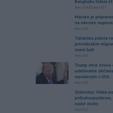
Bangkoku hlásia š
aktualizované
dnes 6:34
,
dnes 8:13
Maroko je priprave
na návrate neplno
dnes 6:32
Talianska polícia ro
prevádzačov migran
osem ľudí
dnes 6:02
Trump chce znovu 
udeľovanie občian
narodeným v USA
dnes 6:10
Zelenskyj: Vláda 
poľnohospodárom, k
ruské útoky
dnes 6:12