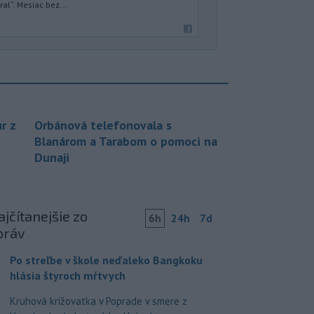
ral“. Mesiac bez...
r z
Orbánová telefonovala s
Blanárom a Tarabom o pomoci na
Dunaji
jčítanejšie zo
6h
24h
7d
práv
Po streľbe v škole neďaleko Bangkoku
hlásia štyroch mŕtvych
Kruhová križovatka v Poprade v smere z