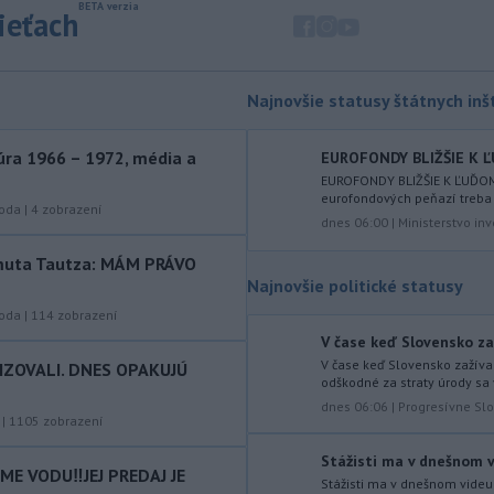
sieťach
-
Republikánmi ovládaný výbor
17:28
amerického Senátu vo
štvrtok
označil lekára Anthonyho Fauciho za
osobu brániacu vyšetrovacím
Najnovšie statusy štátnych inšt
právomociam Kongresu.
-
Jemenskí povstalci húsíovia
17:14
ra 1966 – 1972, média a
EUROFONDY BLIŽŠIE K Ľ
vo štvrtok pri raketových a
EUROFONDY BLIŽŠIE K ĽUĎOM
dronových
útokoch zabili najmenej 38
eurofondových peňazí treba
roda
|
4
zobrazení
príslušníkov vládnych síl a ďalších 29
dnes 06:00
|
Ministerstvo inv
zranili, uviedli pre agentúru AFP
rtmuta Tautza: MÁM PRÁVO
zdroje zo zdravotníckych služieb.
Najnovšie politické statusy
-
Európska komisia (EK)
16:35
roda
|
114
zobrazení
monitoruje situáciu a posudzuje
V čase keď Slovensko za
všetky
vznesené obavy týkajúce sa
V čase keď Slovensko zažíva
IZOVALI. DNES OPAKUJÚ
vládnych uznesení k zonáciám
odškodné za straty úrody sa 
národných parkov. Zároveň posudzuje
dnes 06:06
|
Progresívne Sl
|
1105
zobrazení
ôsmu žiadosť o platbu z plánu
obnovy.
Stážisti ma v dnešnom v
E VODU‼️JEJ PREDAJ JE
Stážisti ma v dnešnom videu
-
Počas minulotýždňového
15:44