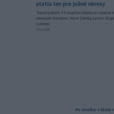
platia len pre južné okresy
Teploty okolo 33 stupňov Celzia sa v piatok 
okresoch Komárno, Nové Zámky, Levice, Krupin
Lučenec.
dnes 8:08
Po streľbe v škole