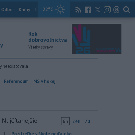
22
°C
 Odber
Knihy
Útulkovo
Magazín
News Now
Archív
TASR
Rok
dobrovoľníctva
ky
Všetky správy
y neexistovala
Referendum
MS v hokeji
Najčítanejšie
6h
24h
7d
Po streľbe v škole neďaleko
1