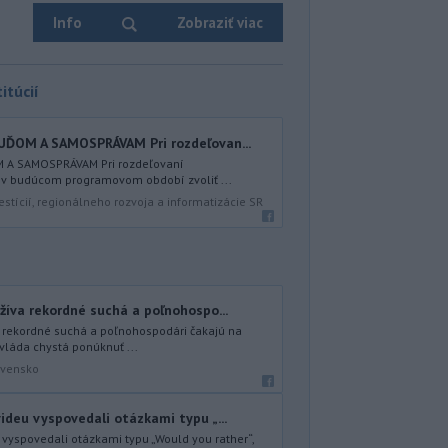
Info
Zobraziť viac
itúcií
UĎOM A SAMOSPRÁVAM Pri rozdeľovan...
 A SAMOSPRÁVAM Pri rozdeľovaní
 v budúcom programovom období zvoliť ...
estícií, regionálneho rozvoja a informatizácie SR
žíva rekordné suchá a poľnohospo...
 rekordné suchá a poľnohospodári čakajú na
vláda chystá ponúknuť ...
ovensko
ideu vyspovedali otázkami typu „...
 vyspovedali otázkami typu „Would you rather“,