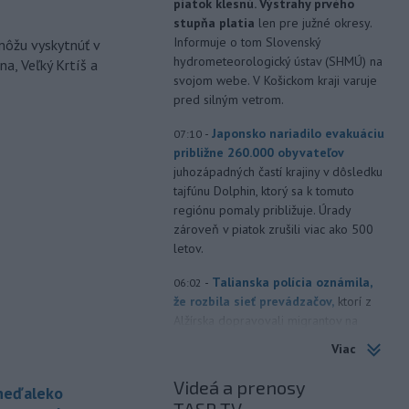
piatok klesnú. Výstrahy prvého
stupňa platia
len pre južné okresy.
Informuje o tom Slovenský
môžu vyskytnúť v
hydrometeorologický ústav (SHMÚ) na
a, Veľký Krtíš a
svojom webe. V Košickom kraji varuje
pred silným vetrom.
-
Japonsko nariadilo evakuáciu
07:10
približne 260.000 obyvateľov
juhozápadných častí krajiny v dôsledku
tajfúnu Dolphin, ktorý sa k tomuto
regiónu pomaly približuje. Úrady
zároveň v piatok zrušili viac ako 500
letov.
-
Talianska polícia oznámila,
06:02
že rozbila sieť prevádzačov,
ktorí z
Alžírska dopravovali migrantov na
ostrov Sardínia. Pri raziách zatkla
Viac
osem ľudí, informuje TASR podľa
správy agentúry AFP.
Videá a prenosy
 neďaleko