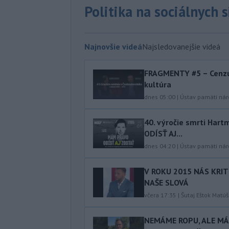
Politika na sociálnych 
Najnovšie videá
Najsledovanejšie videá
FRAGMENTY #5 – Cenzú
kultúra
dnes 05:00
|
Ústav pamäti ná
40.⁠ ⁠výročie smrti Ha
ODÍSŤ AJ...
dnes 04:20
|
Ústav pamäti ná
V ROKU 2015 NÁS KRIT
NAŠE SLOVÁ
včera 17:35
|
Šutaj Eštok Matúš
NEMÁME ROPU, ALE MÁM