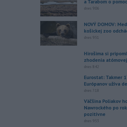
a Tarabom o pomoc
dnes 9:06
NOVÝ DOMOV: Medv
košickej zoo odchá
dnes 9:51
Hirošima si pripomí
zhodenia atómove
dnes 8:42
Eurostat: Takmer 1
Európanov užíva d
dnes 7:18
Väčšina Poliakov h
Nawrockého po rok
pozitívne
dnes 9:53