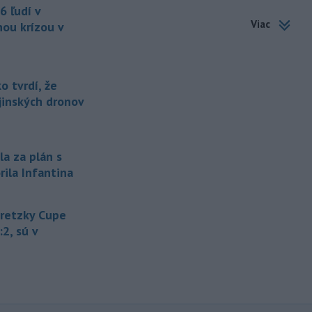
-
Štátny tajomník
22:44
6 ľudí v
ministerstva životného prostredia
Viac
nou krízou v
Filip Kuffa tvrdí,
že mu Európska
komisia (EK) dala za pravdu v
súvislosti s vládnou pripomienkou k
zonáciám národných parkov (NP) a
 tvrdí, že
naďalej je tak ohrozených 450
ajinských dronov
miliónov eur z plánu obnovy.
-
Nemecko v stredu začalo
21:25
vyšetrovanie po tom, ako sa v noci
la za plán s
v
blízkosti vzletovej a pristávacej
rila Infantina
dráhy na letisku Lipsko/Halle našiel
dron naložený výbušninami.
Gretzky Cupe
-
Slovensko pomáha Maďarsku
20:47
s vodou, pretože naši južní susedia
:2, sú v
zápasia s kritickou situáciou na Dunaji a
v hre je aj možné odstavenie jadrovej
elektrárne.
-
Litovská pohraničná stráž
20:17