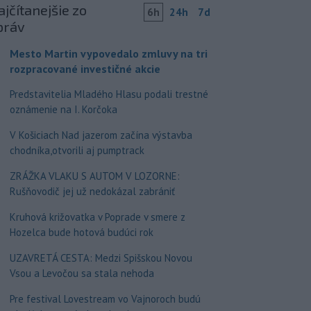
jčítanejšie zo
6h
24h
7d
práv
Mesto Martin vypovedalo zmluvy na tri
rozpracované investičné akcie
Predstavitelia Mladého Hlasu podali trestné
oznámenie na I. Korčoka
V Košiciach Nad jazerom začína výstavba
chodníka,otvorili aj pumptrack
ZRÁŽKA VLAKU S AUTOM V LOZORNE:
Rušňovodič jej už nedokázal zabrániť
Kruhová križovatka v Poprade v smere z
Hozelca bude hotová budúci rok
UZAVRETÁ CESTA: Medzi Spišskou Novou
Vsou a Levočou sa stala nehoda
Pre festival Lovestream vo Vajnoroch budú