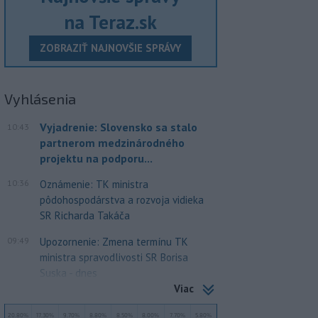
na Teraz.sk
ZOBRAZIŤ NAJNOVŠIE SPRÁVY
Vyhlásenia
Vyjadrenie: Slovensko sa stalo
10:43
partnerom medzinárodného
projektu na podporu...
10:36
Oznámenie: TK ministra
pôdohospodárstva a rozvoja vidieka
SR Richarda Takáča
09:49
Upozornenie: Zmena termínu TK
ministra spravodlivosti SR Borisa
Suska - dnes
Viac