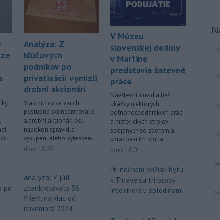
ostrova Szigetcsúcs na Dunaji v
maďarskej obci
Kisoroszi našli v
N
koryte rieky bombu s hmotnosťou
V Múzeu
približne 500 kilogramov. Samospráva
e
Analýza: Z
slovenskej dediny
10
to v stredu uviedla na svojej webovej
uze
kľúčových
v Martine
stránke, pričom neskôr napísala, že
podnikov po
predstavia žatevné
pyrotechnici ju úspešne odstránili.
s
privatizácii vymizli
10
práce
drobní akcionári
-
Pri izraelskom útoku na juhu
17:19
Návštevníci uvidia tiež
Libanonu zahynul v stredu jeden
cky
Vlastníctvo sa v nich
ukážky niektorých
10
človek a
ďalších 11 utrpelo zranenia.
postupne skoncentrovalo
poľnohospodárskych prác
Izraelská armáda zároveň oznámila,
,
a drobní akcionári boli
a historických strojov
ael
napokon spravidla
spojených so zberom a
že v danej oblasti začala novú vlnu
10
čili
vykúpení alebo vytesnení.
spracovaním obilia.
leteckých útokov. Stalo sa tak v reakcii
dnes 10:05
dnes 10:01
na údajné porušenie prímeria zo
strany hnutia Hizballáh.
09
Pri nočnom požiari bytu
Analýza: V júli
v Trnave sa tri osoby
Viac >
o po
zbankrotovalo 36
intoxikovali splodinami
09
firiem, najviac od
novembra 2024