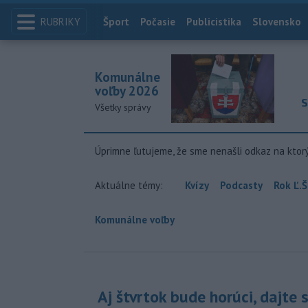
RUBRIKY
Index
Šport
Počasie
Publicistika
Slovensko
Komunálne
voľby 2026
S
Všetky správy
Úprimne ľutujeme, že sme nenašli odkaz na ktor
Aktuálne témy:
Kvízy
Podcasty
Rok Ľ.Š
Komunálne voľby
Aj štvrtok bude horúci, dajte 