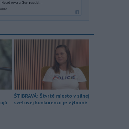
 Holečková a člen republ...
arita
ŠTIBRAVÁ: Štvrté miesto v silnej
bujú
svetovej konkurencii je výborné