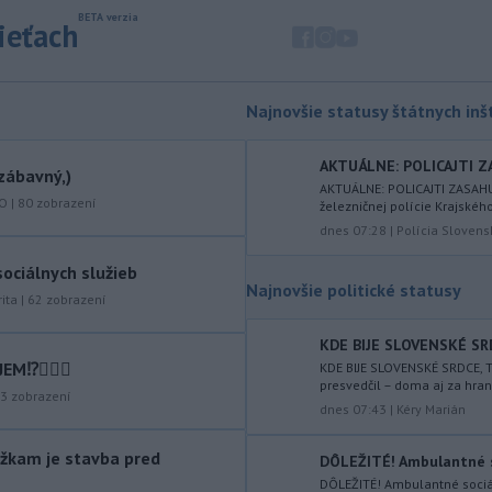
objavila ďalší podzemný tunel,
ktorý mal
slúžiť na nelegálne
sieťach
prevádzanie migrantov z Bieloruska
na územie tohto členského štátu
Európskej únie.
Najnovšie statusy štátnych inšt
-
Ruská dezinformačná
20:08
kampaň sa vo Francúzsku zamerala
AKTUÁLNE: POLICAJTI Z
zábavný,)
na ďalšieho
kandidáta, bývalého
AKTUÁLNE: POLICAJTI ZASAH
centristického premiéra Attala. Ako
KO
|
80
zobrazení
železničnej polície Krajského 
informovala agentúra AFP, odhalil ju
dnes 07:28
|
Polícia Slovens
vládny úrad Viginum a s „vysokou
ociálnych služieb
mierou istoty“ pripísal proruskej
Najnovšie politické statusy
dezinformačnej sieti s názvom
ita
|
62
zobrazení
Matrioška.
KDE BIJE SLOVENSKÉ SRDC
-
Na jednokoľajovom
20:02
⁉️🤷🏻‍♂️
KDE BIJE SLOVENSKÉ SRDCE, 
železničnom priecestí v Lozorne
presvedčil – doma aj za hran
3
zobrazení
došlo v stredu
podvečer k zrážke
dnes 07:43
|
Kéry Marián
nákladného vlaku s osobným
motorovým vozidlom.
žkam je stavba pred
DÔLEŽITÉ! Ambulantné so
DÔLEŽITÉ! Ambulantné sociá