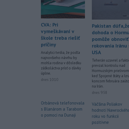
CVA: Pri
Pakistan dúfa,ž
vymeškávaní v
dohoda o Horm
škole treba riešiť
pomôže obnoviť
príčiny
rokovania Iránu 
USA
Analytici tvrdia, že podľa
najnovšieho návrhu by
Teherán uzavrel a fakti
mohla rodina v dôsledku
prevzal kontrolu nad
záškoláctva prísť o dávky
Hormuzským prielivom
úplne.
keď Spojené štáty a Izr
dnes 10:10
koncom februára zaúto
na Irán.
dnes 9:58
Orbánová telefonovala
Väčšina Poliakov
s Blanárom a Tarabom
hodnotí Nawrockéh
o pomoci na Dunaji
roku vo funkcii
pozitívne