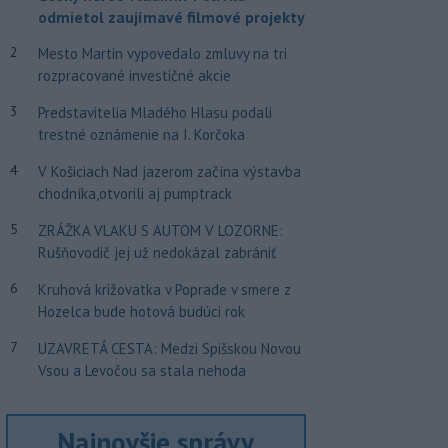
odmietol zaujímavé filmové projekty
2
Mesto Martin vypovedalo zmluvy na tri
rozpracované investičné akcie
3
Predstavitelia Mladého Hlasu podali
trestné oznámenie na I. Korčoka
4
V Košiciach Nad jazerom začína výstavba
chodníka,otvorili aj pumptrack
5
ZRÁŽKA VLAKU S AUTOM V LOZORNE:
Rušňovodič jej už nedokázal zabrániť
6
Kruhová križovatka v Poprade v smere z
Hozelca bude hotová budúci rok
7
UZAVRETÁ CESTA: Medzi Spišskou Novou
Vsou a Levočou sa stala nehoda
Najnovšie správy