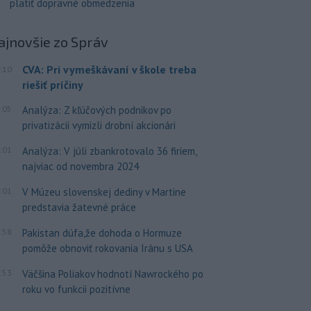
platiť dopravné obmedzenia
ajnovšie
zo Správ
CVA: Pri vymeškávaní v škole treba
:10
riešiť príčiny
:05
Analýza: Z kľúčových podnikov po
privatizácii vymizli drobní akcionári
:01
Analýza: V júli zbankrotovalo 36 firiem,
najviac od novembra 2024
:01
V Múzeu slovenskej dediny v Martine
predstavia žatevné práce
:58
Pakistan dúfa,že dohoda o Hormuze
pomôže obnoviť rokovania Iránu s USA
:53
Väčšina Poliakov hodnotí Nawrockého po
roku vo funkcii pozitívne