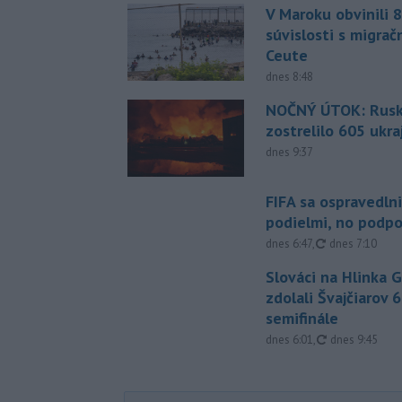
V Maroku obvinili 8
súvislosti s migrač
Ceute
dnes 8:48
NOČNÝ ÚTOK: Rusko
zostrelilo 605 ukr
dnes 9:37
FIFA sa ospravedlni
podielmi, no podpo
aktualizované
dnes 6:47
,
dnes 7:10
Slováci na Hlinka 
zdolali Švajčiarov 6
semifinále
aktualizované
dnes 6:01
,
dnes 9:45