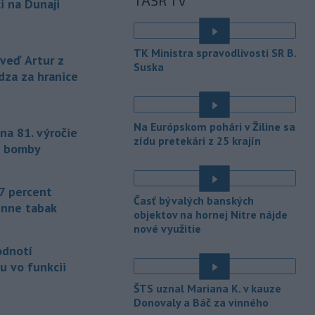
TASR TV
únie (EÚ) denne užívalo tabak a s ním
i na Dunaji
súvisiace výrobky.
-
Vedenie Medzinárodnej
06:47
TK Ministra spravodlivosti SR B.
futbalovej federácie (FIFA) sa
eď Artur z
Suska
ospravedlnilo v
súvislosti s
dza za hranice
kontroverzným plánom predať
podiely na budúcich ziskoch z
majstrovstiev sveta súkromným
Na Európskom pohári v Žiline sa
na 81. výročie
investorom. Na stretnutí v Rabate
zídu pretekári z 25 krajín
členovia FIFA plne podporili
j bomby
prezidenta Gianniho Infantina.
-
Americký štát Nové Mexiko v
06:06
7 percent
Časť bývalých banských
stredu zažaloval ministerstvo
enne tabak
objektov na hornej Nitre nájde
spravodlivosti USA a povereného
nové využitie
ministra Todda Blanchea. Tvrdí, že
federálne úrady mu bránia vo
odnotí
vyšetrovaní sexuálnych trestných činov
u vo funkcii
odsúdeného sexuálneho delikventa
ŠTS uznal Mariana K. v kauze
Jeffreyho Epsteina.
Donovaly a Báč za vinného