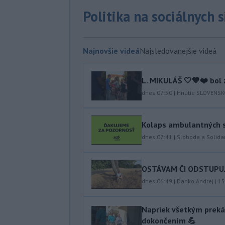
Politika na sociálnych 
Najnovšie videá
Najsledovanejšie videá
L. MIKULÁŠ 🤍💙❤️ bol 
dnes 07:50
|
Hnutie SLOVENS
Kolaps ambulantných s
dnes 07:41
|
Sloboda a Solidar
OSTÁVAM ČI ODSTUPUJEM
dnes 06:49
|
Danko Andrej
|
15
Napriek všetkým preká
dokončením 💪