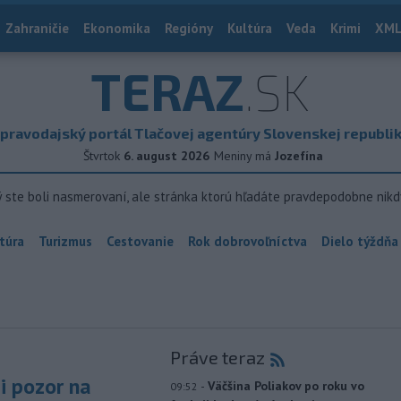
Zahraničie
Ekonomika
Regióny
Kultúra
Veda
Krimi
XML
TERAZ
.SK
pravodajský portál Tlačovej agentúry Slovenskej republi
Štvrtok
6. august 2026
Meniny má
Jozefína
ý ste boli nasmerovaní, ale stránka ktorú hľadáte pravdepodobne nikd
túra
Turizmus
Cestovanie
Rok dobrovoľníctva
Dielo týždňa
Práve teraz
si pozor na
-
Väčšina Poliakov po roku vo
09:52