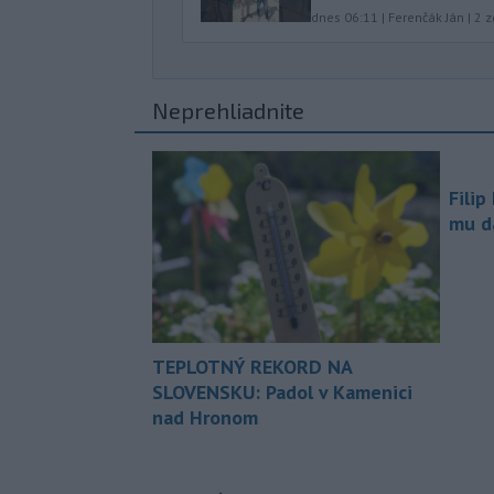
dnes 06:11
|
Ferenčák Ján
|
2
z
Neprehliadnite
Filip
mu da
TEPLOTNÝ REKORD NA
SLOVENSKU: Padol v Kamenici
nad Hronom