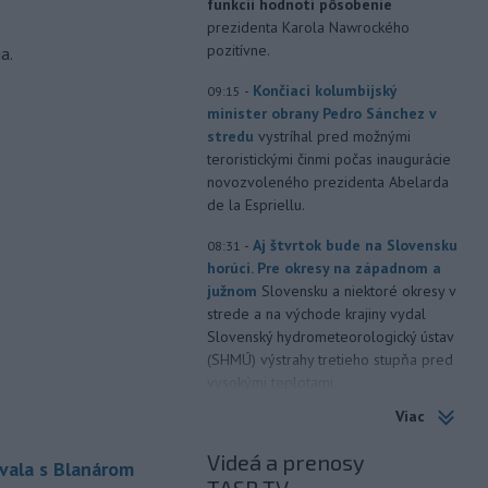
funkcii hodnotí pôsobenie
prezidenta Karola Nawrockého
pozitívne.
a.
-
Končiaci kolumbijský
09:15
minister obrany Pedro Sánchez v
stredu
vystríhal pred možnými
teroristickými činmi počas inaugurácie
novozvoleného prezidenta Abelarda
de la Espriellu.
-
Aj štvrtok bude na Slovensku
08:31
horúci. Pre okresy na západnom a
južnom
Slovensku a niektoré okresy v
strede a na východe krajiny vydal
Slovenský hydrometeorologický ústav
(SHMÚ) výstrahy tretieho stupňa pred
vysokými teplotami.
Viac
-
V roku 2025 okolo 16,5
07:18
percenta ľudí vo veku 16 rokov a
Videá a prenosy
vala s Blanárom
viac v
členských krajinách Európskej