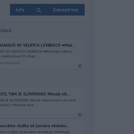
Info
Zobraziť viac
itúcií
ASAHUJÚ VO VEĽKÝCH LEVÁROCH ➡Poli...
UJÚ VO VEĽKÝCH LEVÁROCH ➡Policajti odboru
riaditeľstva PZ v Brat...
kej republiky
E, TAM JE SLOVENSKO. Minulý vík...
TAM JE SLOVENSKO. Minulý víkend som sa o tom
icami. V Martine sme...
ciálne služby od januára skolabu...
lne služby od januára skolabujú Informujú