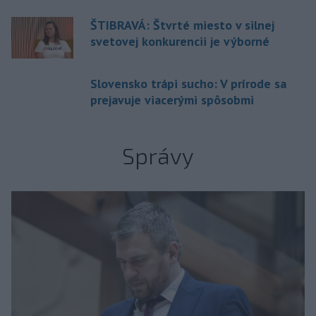
ŠTIBRAVÁ: Štvrté miesto v silnej
svetovej konkurencii je výborné
Slovensko trápi sucho: V prírode sa
prejavuje viacerými spôsobmi
Správy