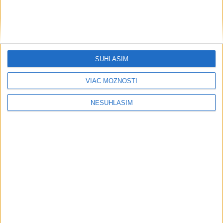
VIDEO: PÁTRANIE PO CHLAPCOVI SA
SKONČILO: Našli ho živého
POSKYTOVANIE PRVEJ POMOCI
SÚHLASÍM
MOTORKÁROM: Červený kríž radí, ako
na to
VIAC MOŽNOSTÍ
NESÚHLASÍM
Publicistika
....
....