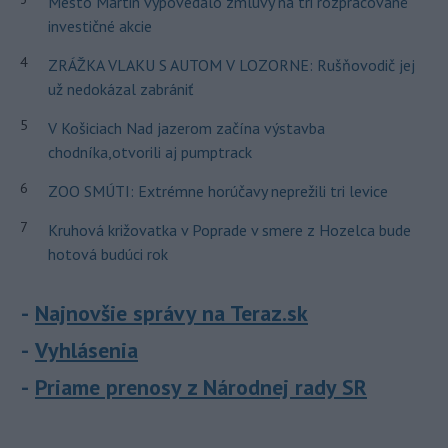
Mesto Martin vypovedalo zmluvy na tri rozpracované
investičné akcie
4
ZRÁŽKA VLAKU S AUTOM V LOZORNE: Rušňovodič jej
už nedokázal zabrániť
5
V Košiciach Nad jazerom začína výstavba
chodníka,otvorili aj pumptrack
6
ZOO SMÚTI: Extrémne horúčavy neprežili tri levice
7
Kruhová križovatka v Poprade v smere z Hozelca bude
hotová budúci rok
Najnovšie správy na Teraz.sk
Vyhlásenia
Priame prenosy z Národnej rady SR