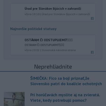
Úrad pre Slovákov žijúcich v zahraničí
včera 19:10
|
Úrad pre Slovákov žijúcich v zahraničí
Najnovšie politické statusy
OSTÁVAM ČI ODSTUPUJEM⁉️🤷🏻‍♂️
OSTÁVAM ČI ODSTUPUJEM⁉️🤷🏻‍♂️
včera 20:02
|
Slovenská národná strana
Neprehliadnite
ŠIMEČKA: Fico sa bojí priznať,že
Slovensko patrí do koalície ochotných
Pri horúčavách myslite aj na zvieratá.
Viete, kedy potrebujú pomoc?