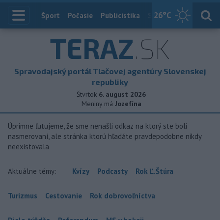
26
°C
Index
Šport
Počasie
Publicistika
Slovensko
Zahranič
TERAZ
.SK
Spravodajský portál Tlačovej agentúry Slovenskej
republiky
Štvrtok
6. august 2026
Meniny má
Jozefína
Úprimne ľutujeme, že sme nenašli odkaz na ktorý ste boli
nasmerovaní, ale stránka ktorú hľadáte pravdepodobne nikdy
neexistovala
Aktuálne témy:
Kvízy
Podcasty
Rok Ľ.Štúra
Turizmus
Cestovanie
Rok dobrovoľníctva