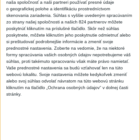
naša spoločnosť a naši partneri používať presné údaje
SLOVENSKÍ POLICAJTI V CHORVÁTSKU: Pomáhali i pri
o geografickej polohe a identifikáciu prostredníctvom
podvode s ubytovaním
skenovania zariadenia. Súhlas s vyššie uvedeným spracúvaním
zo strany našej spoločnosti a našich 824 partnerov môžete
MV odmieta tvrdenia PS o údajnom nasadení ruského
poskytnúť kliknutím na príslušné tlačidlo. Skôr než súhlas
sledovacieho systému
poskytnete, môžete kliknutím jeho poskytnutie odmietnuť alebo
si preštudovať podrobnejšie informácie a zmeniť svoje
Vo štvrtok má byť opäť horúco, niekde však hrozia búrky
prednostné nastavenia.
Zoberte na vedomie, že na niektoré
formy spracúvania vašich osobných údajov nepotrebujeme váš
súhlas, proti takémuto spracovaniu však máte právo namietať.
Zahraničie
Vaše prednostné nastavenia sa budú vzťahovať len na túto
webovú lokalitu. Svoje nastavenia môžete kedykoľvek zmeniť
Gertrude Ederleová pred 100 rokmi
alebo svoj súhlas odvolať návratom na túto webovú stránku
preplávala ako prvá žena La Manche
kliknutím na tlačidlo „Ochrana osobných údajov“ v dolnej časti
stránky.
dnes 5:39
Tureckí poslanci podporili návrh zákona o amnestii pre časť
členov PKK
Poľská vláda nemusí strane PiS vyplatiť zadržaný štátny