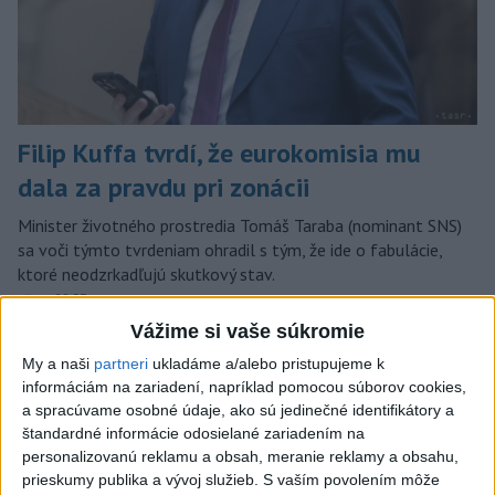
Filip Kuffa tvrdí, že eurokomisia mu
dala za pravdu pri zonácii
Minister životného prostredia Tomáš Taraba (nominant SNS)
sa voči týmto tvrdeniam ohradil s tým, že ide o fabulácie,
ktoré neodzrkadľujú skutkový stav.
včera 22:53
Vážime si vaše súkromie
Slovensko
My a naši
partneri
ukladáme a/alebo pristupujeme k
informáciám na zariadení, napríklad pomocou súborov cookies,
T. Taraba: SR pomáha Maďarsku s
a spracúvame osobné údaje, ako sú jedinečné identifikátory a
vodou aj napriek tomu, že je jej málo
štandardné informácie odosielané zariadením na
včera 20:49
personalizovanú reklamu a obsah, meranie reklamy a obsahu,
prieskumy publika a vývoj služieb.
S vaším povolením môže