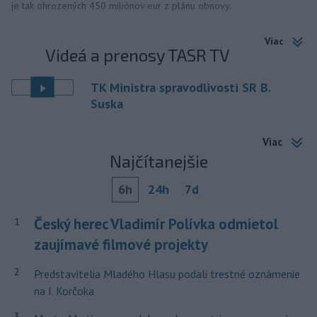
je tak ohrozených 450 miliónov eur z plánu obnovy.
Viac
Videá a prenosy TASR TV
TK Ministra spravodlivosti SR B.
Suska
Viac
Najčítanejšie
6h
24h
7d
Český herec Vladimír Polívka odmietol
1
zaujímavé filmové projekty
2
Predstavitelia Mladého Hlasu podali trestné oznámenie
na I. Korčoka
3