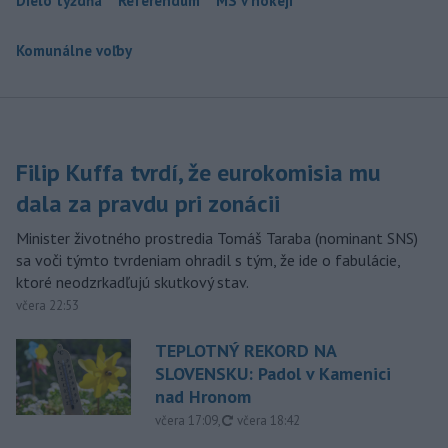
Dielo týždňa
Referendum
MS v hokeji
Komunálne voľby
Filip Kuffa tvrdí, že eurokomisia mu
dala za pravdu pri zonácii
Minister životného prostredia Tomáš Taraba (nominant SNS)
sa voči týmto tvrdeniam ohradil s tým, že ide o fabulácie,
ktoré neodzrkadľujú skutkový stav.
včera 22:53
TEPLOTNÝ REKORD NA
SLOVENSKU: Padol v Kamenici
nad Hronom
aktualizované
včera 17:09
,
včera 18:42