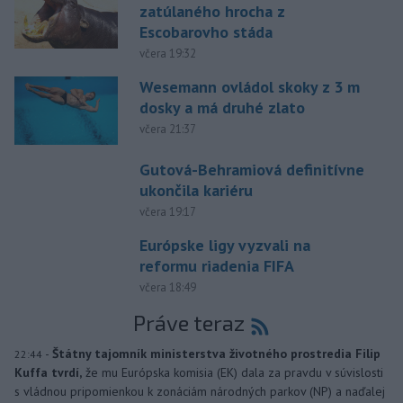
zatúlaného hrocha z
Escobarovho stáda
včera 19:32
Wesemann ovládol skoky z 3 m
dosky a má druhé zlato
včera 21:37
Gutová-Behramiová definitívne
ukončila kariéru
včera 19:17
Európske ligy vyzvali na
reformu riadenia FIFA
včera 18:49
Práve teraz
-
Štátny tajomník ministerstva životného prostredia Filip
22:44
Kuffa tvrdí,
že mu Európska komisia (EK) dala za pravdu v súvislosti
s vládnou pripomienkou k zonáciám národných parkov (NP) a naďalej