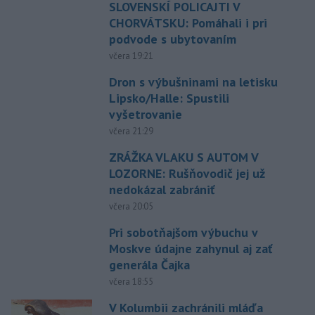
SLOVENSKÍ POLICAJTI V
CHORVÁTSKU: Pomáhali i pri
podvode s ubytovaním
včera 19:21
Dron s výbušninami na letisku
Lipsko/Halle: Spustili
vyšetrovanie
včera 21:29
ZRÁŽKA VLAKU S AUTOM V
LOZORNE: Rušňovodič jej už
nedokázal zabrániť
včera 20:05
Pri sobotňajšom výbuchu v
Moskve údajne zahynul aj zať
generála Čajka
včera 18:55
V Kolumbii zachránili mláďa