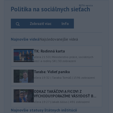
Politika na sociálnych sieťach
Zobraziť viac
Info
Najnovšie videá
Najsledovanejšie videá
TK: Rodinná karta
včera 21:50
|
Ministerstvo práce, sociálnych
vecí a rodiny SR
|
30
zobrazení
Taraba: Vidieť paniku
včera 19:32
|
Taraba Tomáš
|
1596
zobrazení
ODKAZ TAKÁČOVI A FICOVI Z
VÝCHODU‼️PORAZÍME VÁS‼️DOSŤ B...
včera 19:27
|
Jakab Július
|
491
zobrazení
Najnovšie statusy štátnych inštitúcií