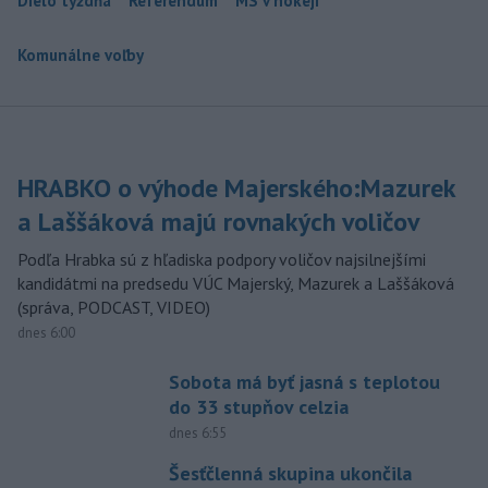
Dielo týždňa
Referendum
MS v hokeji
Komunálne voľby
HRABKO o výhode Majerského:Mazurek
a Laššáková majú rovnakých voličov
Podľa Hrabka sú z hľadiska podpory voličov najsilnejšími
kandidátmi na predsedu VÚC Majerský, Mazurek a Laššáková
(správa, PODCAST, VIDEO)
dnes 6:00
Sobota má byť jasná s teplotou
do 33 stupňov celzia
dnes 6:55
Šesťčlenná skupina ukončila