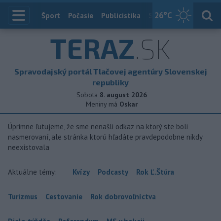
26
°C
Index
Šport
Počasie
Publicistika
Slovensko
Zahranič
TERAZ
.SK
Spravodajský portál Tlačovej agentúry Slovenskej
republiky
Sobota
8. august 2026
Meniny má
Oskar
Úprimne ľutujeme, že sme nenašli odkaz na ktorý ste boli
nasmerovaní, ale stránka ktorú hľadáte pravdepodobne nikdy
neexistovala
Aktuálne témy:
Kvízy
Podcasty
Rok Ľ.Štúra
Turizmus
Cestovanie
Rok dobrovoľníctva