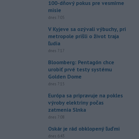
100-dňový pokus pre vesmírne
misie
dnes 7:05
V Kyjeve sa ozývali výbuchy, pri
metropole prišli o život traja
ľudia
dnes 7:17
Bloomberg: Pentagón chce
urobiť prvé testy systému
Golden Dome
dnes 7:15
Európa sa pripravuje na pokles
výroby elektriny počas
zatmenia Slnka
dnes 7:08
Oskár je rád obklopený ľuďmi
dnes 6:43