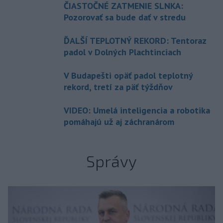
ČIASTOČNÉ ZATMENIE SLNKA:
Pozorovať sa bude dať v stredu
ĎALŠÍ TEPLOTNÝ REKORD: Tentoraz
padol v Dolných Plachtinciach
V Budapešti opäť padol teplotný
rekord, tretí za päť týždňov
VIDEO: Umelá inteligencia a robotika
pomáhajú už aj záchranárom
Správy