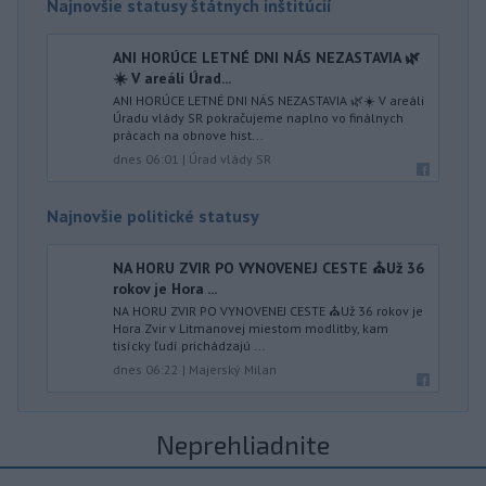
Najnovšie statusy štátnych inštitúcií
ANI HORÚCE LETNÉ DNI NÁS NEZASTAVIA 🌿
☀️ V areáli Úrad...
ANI HORÚCE LETNÉ DNI NÁS NEZASTAVIA 🌿☀️ V areáli
Úradu vlády SR pokračujeme naplno vo finálnych
prácach na obnove hist...
dnes 06:01
|
Úrad vlády SR
Najnovšie politické statusy
NA HORU ZVIR PO VYNOVENEJ CESTE ⛪️Už 36
rokov je Hora ...
NA HORU ZVIR PO VYNOVENEJ CESTE ⛪️Už 36 rokov je
Hora Zvir v Litmanovej miestom modlitby, kam
tisícky ľudí prichádzajú ...
dnes 06:22
|
Majerský Milan
Neprehliadnite