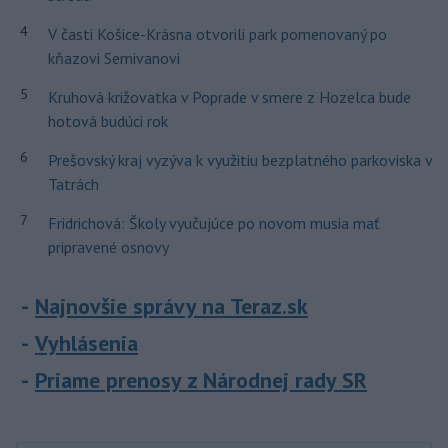
4
V časti Košice-Krásna otvorili park pomenovaný po
kňazovi Semivanovi
5
Kruhová križovatka v Poprade v smere z Hozelca bude
hotová budúci rok
6
Prešovský kraj vyzýva k využitiu bezplatného parkoviska v
Tatrách
7
Fridrichová: Školy vyučujúce po novom musia mať
pripravené osnovy
Najnovšie správy na Teraz.sk
Vyhlásenia
Priame prenosy z Národnej rady SR