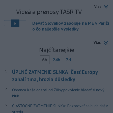
Viac
Videá a prenosy TASR TV
Deväť Slovákov zabojuje na ME v Paríži
o čo najlepšie výsledky
Viac
Najčítanejšie
6h
24h
7d
ÚPLNÉ ZATMENIE SLNKA: Časť Európy
1
zahalí tma, hrozia dôsledky
2
Obranca Kaša dostal od Žiliny povolenie hľadať si nový
klub
3
ČIASTOČNÉ ZATMENIE SLNKA: Pozorovať sa bude dať v
stredu