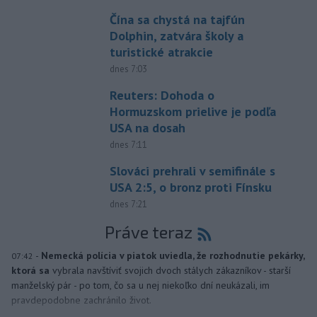
Čína sa chystá na tajfún
Dolphin, zatvára školy a
turistické atrakcie
dnes 7:03
Reuters: Dohoda o
Hormuzskom prielive je podľa
USA na dosah
dnes 7:11
Slováci prehrali v semifinále s
USA 2:5, o bronz proti Fínsku
dnes 7:21
Práve teraz
-
Nemecká polícia v piatok uviedla, že rozhodnutie pekárky,
07:42
ktorá sa
vybrala navštíviť svojich dvoch stálych zákazníkov - starší
manželský pár - po tom, čo sa u nej niekoľko dní neukázali, im
pravdepodobne zachránilo život.