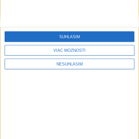
SÚHLASÍM
VIAC MOŽNOSTÍ
NESÚHLASÍM
....