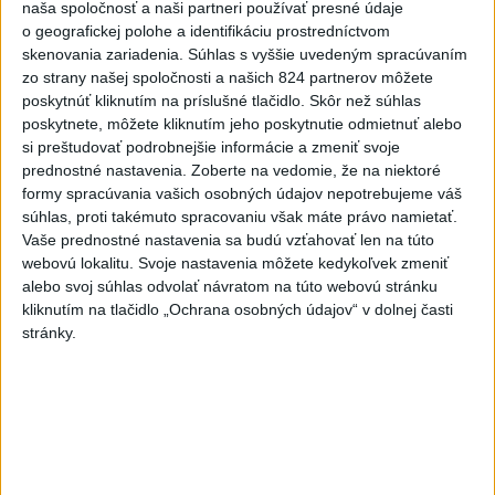
naša spoločnosť a naši partneri používať presné údaje
KDH od polície očakáva rýchle
o geografickej polohe a identifikáciu prostredníctvom
vyšetrenie útoku na cudzincov v
skenovania zariadenia. Súhlas s vyššie uvedeným spracúvaním
Nitre
zo strany našej spoločnosti a našich 824 partnerov môžete
poskytnúť kliknutím na príslušné tlačidlo. Skôr než súhlas
včera 18:06
poskytnete, môžete kliknutím jeho poskytnutie odmietnuť alebo
Rezort školstva pomôže samosprávam s určovaním
si preštudovať podrobnejšie informácie a zmeniť svoje
školských obvodov
prednostné nastavenia.
Zoberte na vedomie, že na niektoré
formy spracúvania vašich osobných údajov nepotrebujeme váš
O jedného prevádzača menej: Prispela k tomu aj slovenská
súhlas, proti takémuto spracovaniu však máte právo namietať.
polícia
Vaše prednostné nastavenia sa budú vzťahovať len na túto
webovú lokalitu. Svoje nastavenia môžete kedykoľvek zmeniť
POŽIAR V SLOVNAFTE: Došlo k narušeniu jednej z nádrží
alebo svoj súhlas odvolať návratom na túto webovú stránku
kliknutím na tlačidlo „Ochrana osobných údajov“ v dolnej časti
stránky.
Zahraničie
Pekárka zachránila život svojim
zákazníkom, ktorí sa pár dní
neukázali
dnes 7:44