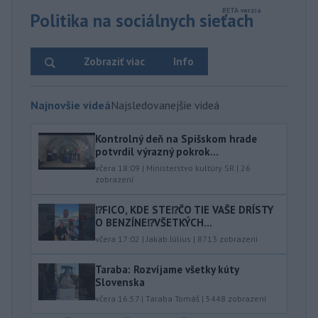
Politika na sociálnych sieťach
Zobraziť viac
Info
Najnovšie videá
Najsledovanejšie videá
Kontrolný deň na Spišskom hrade
potvrdil výrazný pokrok...
včera 18:09
|
Ministerstvo kultúry SR
|
26
zobrazení
⁉️FICO, KDE STE⁉️ČO TIE VAŠE DRÍSTY
O BENZÍNE⁉️VŠETKÝCH...
včera 17:02
|
Jakab Július
|
8713
zobrazení
Taraba: Rozvíjame všetky kúty
Slovenska
včera 16:57
|
Taraba Tomáš
|
5448
zobrazení