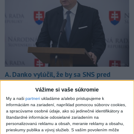
A. Danko vylúčil, že by sa SNS pred
voľbami spájala, avizuje zmeny
Vážime si vaše súkromie
Vyhlásil, že už nebude niesť zodpovednosť za „zbabrané
My a naši
partneri
ukladáme a/alebo pristupujeme k
zonácie, odposluchy ani za iné veci, s ktorými SNS nemá nič
informáciám na zariadení, napríklad pomocou súborov cookies,
spoločné“.
a spracúvame osobné údaje, ako sú jedinečné identifikátory a
včera 18:51
štandardné informácie odosielané zariadením na
personalizovanú reklamu a obsah, meranie reklamy a obsahu,
Slovensko
prieskumy publika a vývoj služieb.
S vaším povolením môže