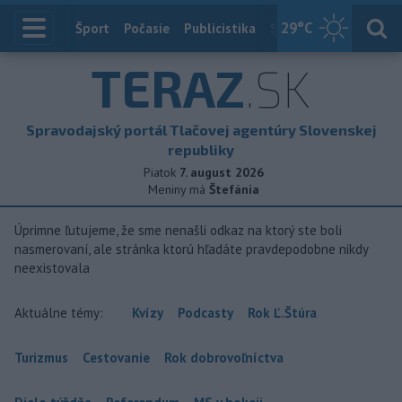
29
°C
Index
Šport
Počasie
Publicistika
Slovensko
Zahranič
TERAZ
.SK
Spravodajský portál Tlačovej agentúry Slovenskej
republiky
Piatok
7. august 2026
Meniny má
Štefánia
Úprimne ľutujeme, že sme nenašli odkaz na ktorý ste boli
nasmerovaní, ale stránka ktorú hľadáte pravdepodobne nikdy
neexistovala
Aktuálne témy:
Kvízy
Podcasty
Rok Ľ.Štúra
Turizmus
Cestovanie
Rok dobrovoľníctva