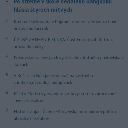
Po streľbe v škole neďaleko Bangkoku
1
hlásia štyroch mŕtvych
2
Kruhová križovatka v Poprade v smere z Hozelca bude
hotová budúci rok
3
ÚPLNÉ ZATMENIE SLNKA: Časť Európy zahalí tma,
hrozia dôsledky
4
Prešovský kraj vyzýva k využitiu bezplatného parkoviska v
Tatrách
5
V Košiciach Nad jazerom začína výstavba
chodníka,otvorili aj pumptrack
6
Mesto Martin vypovedalo zmluvy na tri rozpracované
investičné akcie
7
Historik Zajac: Územie Slovenska bolo jadrom poľsko-
uhorských vzťahov