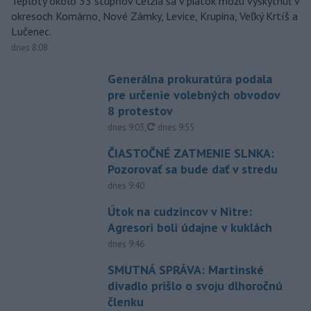
Teploty okolo 33 stupňov Celzia sa v piatok môžu vyskytnúť v
okresoch Komárno, Nové Zámky, Levice, Krupina, Veľký Krtíš a
Lučenec.
dnes 8:08
Generálna prokuratúra podala
pre určenie volebných obvodov
8 protestov
aktualizované
dnes 9:03
,
dnes 9:55
ČIASTOČNÉ ZATMENIE SLNKA:
Pozorovať sa bude dať v stredu
dnes 9:40
Útok na cudzincov v Nitre:
Agresori boli údajne v kuklách
dnes 9:46
SMUTNÁ SPRÁVA: Martinské
divadlo prišlo o svoju dlhoročnú
členku