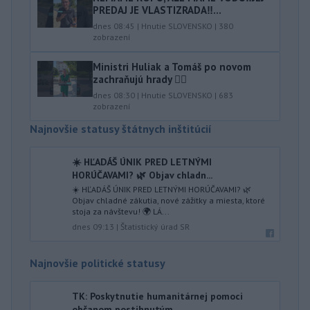
PREDAJ JE VLASTIZRADA‼️...
dnes 08:45
|
Hnutie SLOVENSKO
|
380
zobrazení
Ministri Huliak a Tomáš po novom
zachraňujú hrady 🤦‍♂️
dnes 08:30
|
Hnutie SLOVENSKO
|
683
zobrazení
Najnovšie statusy štátnych inštitúcií
☀️ HĽADÁŠ ÚNIK PRED LETNÝMI
HORÚČAVAMI? 🌿 Objav chladn...
☀️ HĽADÁŠ ÚNIK PRED LETNÝMI HORÚČAVAMI? 🌿
Objav chladné zákutia, nové zážitky a miesta, ktoré
stoja za návštevu! 🌍 LÁ...
dnes 09:13
|
Štatistický úrad SR
Najnovšie politické statusy
TK: Poskytnutie humanitárnej pomoci
občanom postihnutým...