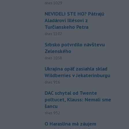
dnes 10:29
NEVIDELI STE HO? Pátrajú
Aladárovi Illésovi z
Turčianskeho Petra
dnes 11:02
Srbsko potvrdilo návštevu
Zelenského
dnes 10:58
Ukrajina opäť zasiahla sklad
Wildberries v Jekaterinburgu
dnes 9:16
DAC schytal od Twente
poltucet, Klauss: Nemali sme
šancu
dnes 9:52
O Haraslína má záujem