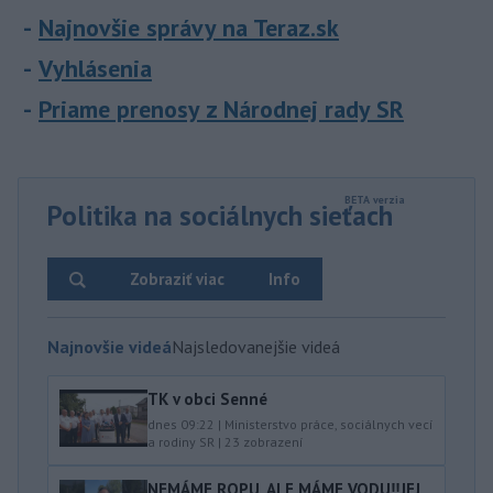
Najnovšie správy na Teraz.sk
Vyhlásenia
Priame prenosy z Národnej rady SR
Politika na sociálnych sieťach
Zobraziť viac
Info
Najnovšie videá
Najsledovanejšie videá
TK v obci Senné
dnes 09:22
|
Ministerstvo práce, sociálnych vecí
a rodiny SR
|
23
zobrazení
NEMÁME ROPU, ALE MÁME VODU‼️JEJ