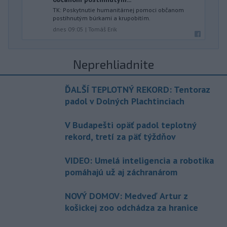
TK: Poskytnutie humanitárnej pomoci občanom
postihnutým búrkami a krupobitím.
dnes 09:05
|
Tomáš Erik
Neprehliadnite
ĎALŠÍ TEPLOTNÝ REKORD: Tentoraz
padol v Dolných Plachtinciach
V Budapešti opäť padol teplotný
rekord, tretí za päť týždňov
VIDEO: Umelá inteligencia a robotika
pomáhajú už aj záchranárom
NOVÝ DOMOV: Medveď Artur z
košickej zoo odchádza za hranice