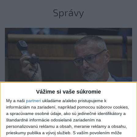
Správy
Vážime si vaše súkromie
My a naši
partneri
ukladáme a/alebo pristupujeme k
informáciám na zariadení, napríklad pomocou súborov cookies,
a spracúvame osobné údaje, ako sú jedinečné identifikátory a
štandardné informácie odosielané zariadením na
Raši odsudzuje útok na cudzincov v
personalizovanú reklamu a obsah, meranie reklamy a obsahu,
prieskumy publika a vývoj služieb.
S vaším povolením môže