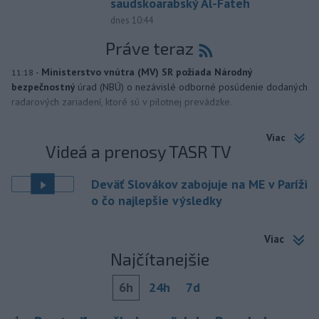
saudskoarabský Al-Fateh
dnes 10:44
Práve teraz
-
Ministerstvo vnútra (MV) SR požiada Národný
11:18
bezpečnostný
úrad (NBÚ) o nezávislé odborné posúdenie dodaných
radarových zariadení, ktoré sú v pilotnej prevádzke.
Viac
Videá a prenosy TASR TV
Deväť Slovákov zabojuje na ME v Paríži
o čo najlepšie výsledky
Viac
Najčítanejšie
6h
24h
7d