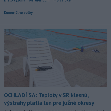
Dielo týždňa
Referendum
MS v hokeji
Komunálne voľby
OCHLADÍ SA: Teploty v SR klesnú,
výstrahy platia len pre južné okresy