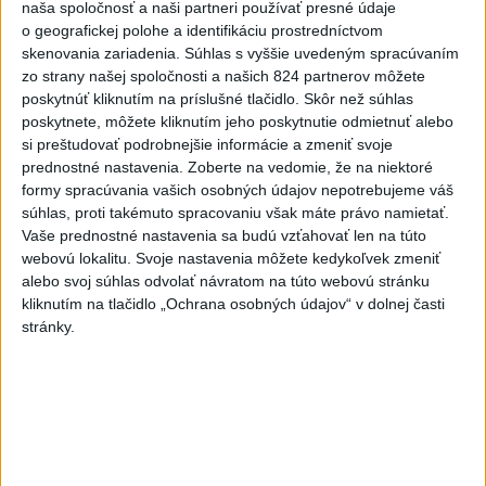
Nitre
naša spoločnosť a naši partneri používať presné údaje
o geografickej polohe a identifikáciu prostredníctvom
Verí, že polícia páchateľov nájde a za tento čin ponesú
skenovania zariadenia. Súhlas s vyššie uvedeným spracúvaním
následky.
zo strany našej spoločnosti a našich 824 partnerov môžete
dnes 8:41
poskytnúť kliknutím na príslušné tlačidlo. Skôr než súhlas
poskytnete, môžete kliknutím jeho poskytnutie odmietnuť alebo
Slovensko
si preštudovať podrobnejšie informácie a zmeniť svoje
prednostné nastavenia.
Zoberte na vedomie, že na niektoré
NKÚ: Časť dotácií schválili VÚC bez
formy spracúvania vašich osobných údajov nepotrebujeme váš
jasných hodnotiacich kritérií
súhlas, proti takémuto spracovaniu však máte právo namietať.
Vaše prednostné nastavenia sa budú vzťahovať len na túto
dnes 11:31
webovú lokalitu. Svoje nastavenia môžete kedykoľvek zmeniť
alebo svoj súhlas odvolať návratom na túto webovú stránku
Rezort vnútra požiada NBÚ o nezávislé posúdenie radarov
kliknutím na tlačidlo „Ochrana osobných údajov“ v dolnej časti
stránky.
T. Stohlová:EK považuje zonácie za problematické a žiada o
ich nápravu
Union ZP: Poisťovne môžu uhrádzať rizikové príplatky len
podľa zákona