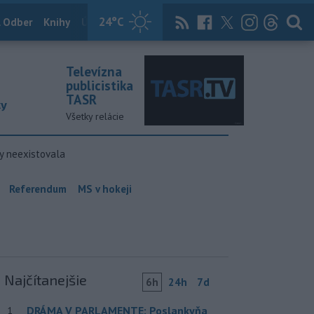
24
°C
 Odber
Knihy
Útulkovo
Magazín
News Now
Archív
TASR
Televízna
publicistika
TASR
ky
Všetky relácie
y neexistovala
Referendum
MS v hokeji
Najčítanejšie
6h
24h
7d
DRÁMA V PARLAMENTE: Poslankyňa
1