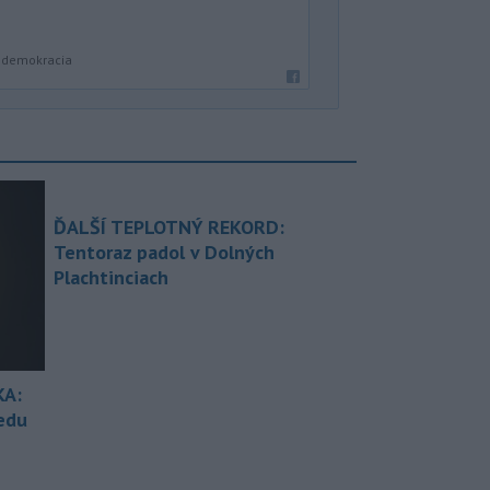
a demokracia
ĎALŠÍ TEPLOTNÝ REKORD:
Tentoraz padol v Dolných
Plachtinciach
KA:
redu