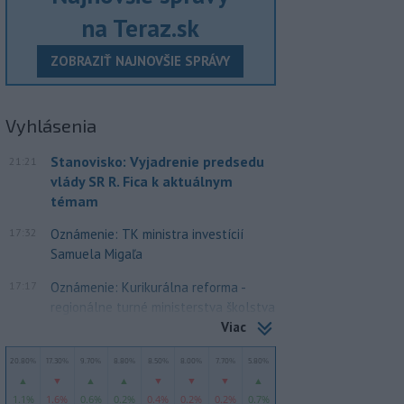
na Teraz.sk
ZOBRAZIŤ NAJNOVŠIE SPRÁVY
Vyhlásenia
Stanovisko: Vyjadrenie predsedu
21:21
vlády SR R. Fica k aktuálnym
témam
17:32
Oznámenie: TK ministra investícií
Samuela Migaľa
17:17
Oznámenie: Kurikurálna reforma -
regionálne turné ministerstva školstva
Viac