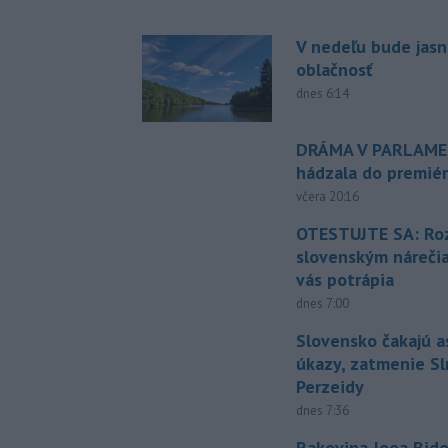
V nedeľu bude jasn
oblačnosť
dnes 6:14
DRÁMA V PARLAMEN
hádzala do premiér
včera 20:16
OTESTUJTE SA: Ro
slovenským náreči
vás potrápia
dnes 7:00
Slovensko čakajú 
úkazy, zatmenie Sl
Perzeidy
dnes 7:36
Rakovina Joea Bide