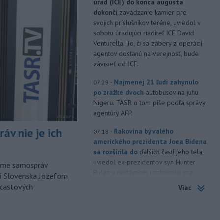
úrad (ICE) do konca augusta
dokončí
zavádzanie kamier pre
svojich príslušníkov teréne, uviedol v
sobotu úradujúci riaditeľ ICE David
Venturella. To, či sa zábery z operácií
agentov dostanú na verejnosť, bude
závisieť od ICE.
-
Najmenej 21 ľudí zahynulo
07:29
po zrážke dvoch
autobusov na juhu
Nigeru. TASR o tom píše podľa správy
agentúry AFP.
áv nie je ich
-
Rakovina bývalého
07:18
amerického prezidenta Joea Bidena
sa rozšírila do
ďalších častí jeho tela,
uviedol ex-prezidentov syn Hunter
orme samospráv
Biden v nedávnom rozhovore pre
cí Slovenska Jozefom
britskú stanicu BBC.
dcastových
Viac
-
Irán stanovil nové
07:13
podmienky na obnovenie plavby cez