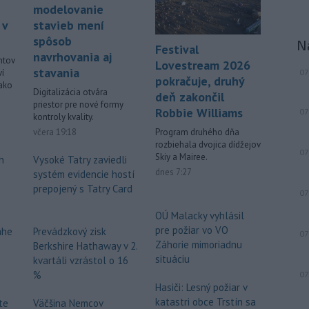
modelovanie
Viac >
 v
stavieb mení
spôsob
N
Festival
navrhovania aj
entov
Lovestream 2026
stavania
07
ví
pokračuje, druhý
 ako
Digitalizácia otvára
deň zakončil
priestor pre nové formy
Robbie Williams
07
kontroly kvality.
včera 19:18
Program druhého dňa
rozbiehala dvojica dídžejov
07
Skiy a Mairee.
h
Vysoké Tatry zaviedli
dnes 7:27
systém evidencie hostí
prepojený s Tatry Card
07
OÚ Malacky vyhlásil
pre požiar vo VO
ahe
Prevádzkový zisk
07
Záhorie mimoriadnu
Berkshire Hathaway v 2.
situáciu
kvartáli vzrástol o 16
%
07
Hasiči: Lesný požiar v
katastri obce Trstín sa
te
Väčšina Nemcov