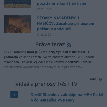
pozitívne a konštruktívne
dnes 19:24
STOVKY NASADENÝCH
HASIČOV: Zasahujú pri lesnom
požiari v Andalúzii
dnes 17:13
Práve teraz
-
Okresný úrad (OÚ) Malacky vyhlásil v súvislosti s
21:43
požiarom
veľkého rozsahu vo Vojenskom obvode (VO) Záhorie
mimoriadnu situáciu. Jej vyhlásenie umožní v dotknutej lokalite
efektívnejšiu koordináciu nasadených síl a prostriedkov.
Viac
Videá a prenosy TASR TV
Deväť Slovákov zabojuje na ME v Paríži
o čo najlepšie výsledky