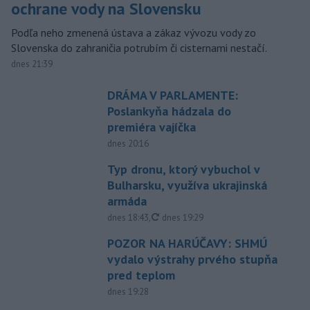
ochrane vody na Slovensku
Podľa neho zmenená ústava a zákaz vývozu vody zo
Slovenska do zahraničia potrubím či cisternami nestačí.
dnes 21:39
DRÁMA V PARLAMENTE:
Poslankyňa hádzala do
premiéra vajíčka
dnes 20:16
Typ dronu, ktorý vybuchol v
Bulharsku, využíva ukrajinská
armáda
aktualizované
dnes 18:43
,
dnes 19:29
POZOR NA HARÚČAVY: SHMÚ
vydalo výstrahy prvého stupňa
pred teplom
dnes 19:28