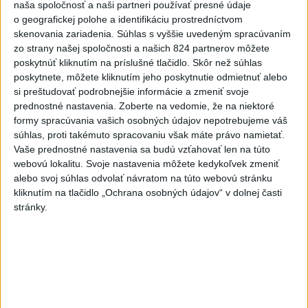
naša spoločnosť a naši partneri používať presné údaje
o geografickej polohe a identifikáciu prostredníctvom
skenovania zariadenia. Súhlas s vyššie uvedeným spracúvaním
zo strany našej spoločnosti a našich 824 partnerov môžete
poskytnúť kliknutím na príslušné tlačidlo. Skôr než súhlas
poskytnete, môžete kliknutím jeho poskytnutie odmietnuť alebo
si preštudovať podrobnejšie informácie a zmeniť svoje
prednostné nastavenia.
Zoberte na vedomie, že na niektoré
SMRŤ V HORÁCH: V Západných Tatrách
formy spracúvania vašich osobných údajov nepotrebujeme váš
súhlas, proti takémuto spracovaniu však máte právo namietať.
zomrel 76-ročný turista
Vaše prednostné nastavenia sa budú vzťahovať len na túto
webovú lokalitu. Svoje nastavenia môžete kedykoľvek zmeniť
Muža sa na základe telefonickej inštruktáže operátorky
alebo svoj súhlas odvolať návratom na túto webovú stránku
záchrannej zdravotnej služby pokúsili zachrániť riadenou
kliknutím na tlačidlo „Ochrana osobných údajov“ v dolnej časti
resuscitáciou.
stránky.
dnes 20:04
Slovensko
Fico: Suchá musia viesť k
razantnejšej ochrane vody na
Slovensku