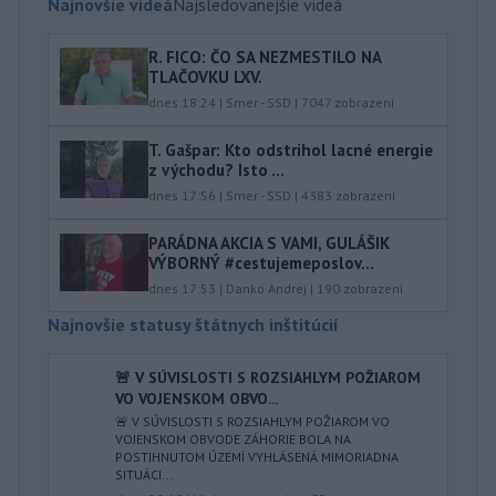
Najnovšie videá
Najsledovanejšie videá
R. FICO: ČO SA NEZMESTILO NA
TLAČOVKU LXV.
dnes 18:24
|
Smer - SSD
|
7047
zobrazení
T. Gašpar: Kto odstrihol lacné energie
z východu? Isto ...
dnes 17:56
|
Smer - SSD
|
4383
zobrazení
PARÁDNA AKCIA S VAMI, GULÁŠIK
VÝBORNÝ #cestujemeposlov...
dnes 17:53
|
Danko Andrej
|
190
zobrazení
Najnovšie statusy štátnych inštitúcií
🚨 V SÚVISLOSTI S ROZSIAHLYM POŽIAROM
VO VOJENSKOM OBVO...
🚨 V SÚVISLOSTI S ROZSIAHLYM POŽIAROM VO
VOJENSKOM OBVODE ZÁHORIE BOLA NA
POSTIHNUTOM ÚZEMÍ VYHLÁSENÁ MIMORIADNA
SITUÁCI...