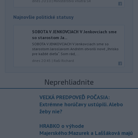
dnes 20:10
|
Ministerstvo vnútra SR
Najnovšie politické statusy
SOBOTA V JENKOVCIACH V Jenkovciach sme
so starostom Ja...
SOBOTA V JENKOVCIACH V Jenkovciach sme so
starostom Jaroslavom Andrém otvorili nové „Ihrisko
pre každé dieťa“. Som rád,...
dnes 20:45
|
Raši Richard
Neprehliadnite
VEĽKÁ PREDPOVEĎ POČASIA:
Extrémne horúčavy ustúpili. Alebo
žeby nie?
HRABKO o výhode
Majerského:Mazurek a Laššáková majú