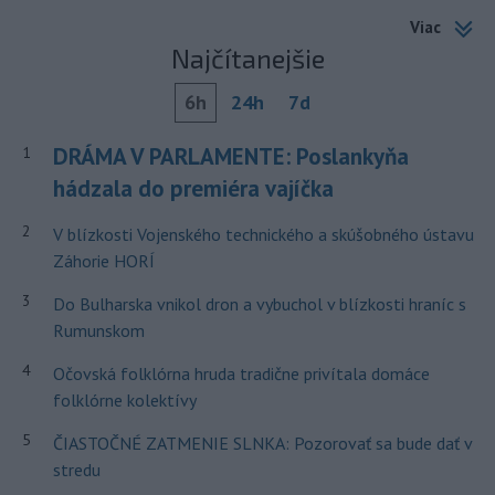
Viac
Najčítanejšie
6h
24h
7d
DRÁMA V PARLAMENTE: Poslankyňa
1
hádzala do premiéra vajíčka
2
V blízkosti Vojenského technického a skúšobného ústavu
Záhorie HORÍ
3
Do Bulharska vnikol dron a vybuchol v blízkosti hraníc s
Rumunskom
4
Očovská folklórna hruda tradične privítala domáce
folklórne kolektívy
5
ČIASTOČNÉ ZATMENIE SLNKA: Pozorovať sa bude dať v
stredu