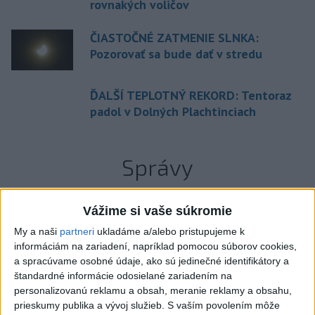
rovnakých voličov
ČIASTOČNÉ ZATMENIE SLNKA:
Pozorovať sa bude dať v stredu
ĎALŠÍ TEPLOTNÝ REKORD: Tentoraz
padol v Dolných Plachtinciach
Správy
Vážime si vaše súkromie
My a naši
partneri
ukladáme a/alebo pristupujeme k
informáciám na zariadení, napríklad pomocou súborov cookies,
a spracúvame osobné údaje, ako sú jedinečné identifikátory a
štandardné informácie odosielané zariadením na
personalizovanú reklamu a obsah, meranie reklamy a obsahu,
prieskumy publika a vývoj služieb.
S vaším povolením môže