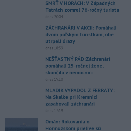
SMRŤ V HORÁCH: V Západných
Tatrách zomrel 76-ročný turista
dnes 20:04
ZÁCHRANÁRI V AKCII: Pomáhali
dvom poľským turistkám, obe
utrpeli úrazy
dnes 18:39
NEŠŤASTNÝ PÁD:Záchranári
pomáhali 25-ročnej žene,
skončila v nemocnici
dnes 19:10
MLADÍK VYPADOL Z FERRATY:
Na Skalke pri Kremnici
zasahovali záchranári
dnes 17:19
Omán: Rokovania o
Hormuzskom prielive sú