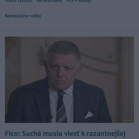
Dielo týždňa
Referendum
MS v hokeji
Komunálne voľby
Fico: Suchá musia viesť k razantnejšej