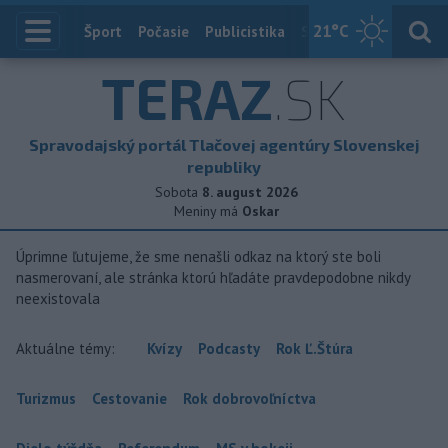
21
°C
Index
Šport
Počasie
Publicistika
Slovensko
Zahranič
TERAZ
.SK
Spravodajský portál Tlačovej agentúry Slovenskej
republiky
Sobota
8. august 2026
Meniny má
Oskar
Úprimne ľutujeme, že sme nenašli odkaz na ktorý ste boli
nasmerovaní, ale stránka ktorú hľadáte pravdepodobne nikdy
neexistovala
Aktuálne témy:
Kvízy
Podcasty
Rok Ľ.Štúra
Turizmus
Cestovanie
Rok dobrovoľníctva