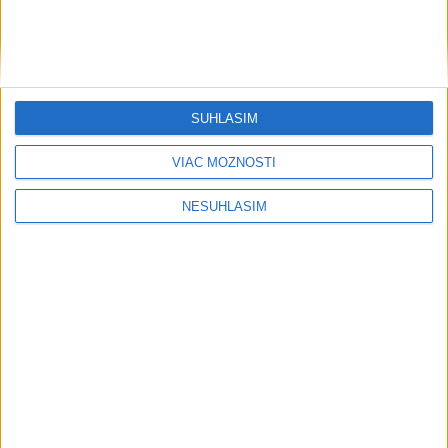
SÚHLASÍM
VIAC MOŽNOSTÍ
NESÚHLASÍM
....