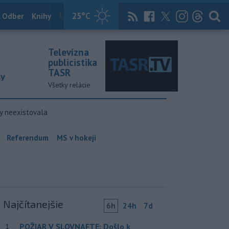
25
°C
 Odber
Knihy
Útulkovo
Magazín
News Now
Archív
TASR
Televízna
publicistika
TASR
ky
Všetky relácie
y neexistovala
Referendum
MS v hokeji
Najčítanejšie
6h
24h
7d
POŽIAR V SLOVNAFTE: Došlo k
1