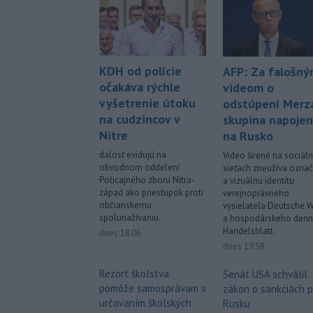
KDH od polície
AFP: Za falošn
očakáva rýchle
videom o
vyšetrenie útoku
odstúpení Merza
na cudzincov v
skupina napoje
Nitre
na Rusko
dalosť evidujú na
Video šírené na sociál
obvodnom oddelení
sieťach zneužíva ozna
Policajného zboru Nitra-
a vizuálnu identitu
západ ako priestupok proti
verejnoprávneho
občianskemu
vysielateľa Deutsche W
spolunažívaniu.
a hospodárskeho denn
Handelsblatt.
dnes 18:06
dnes 19:58
Rezort školstva
Senát USA schválil
pomôže samosprávam s
zákon o sankciách p
určovaním školských
Rusku