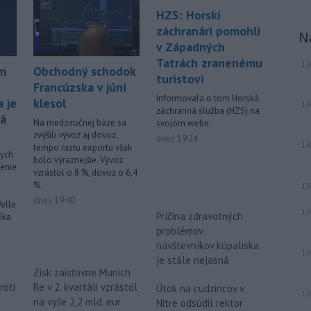
HZS: Horskí
záchranári pomohli
N
v Západných
Tatrách zranenému
19
ým
Obchodný schodok
turistovi
Francúzska v júni
Informovala o tom Horská
 je
klesol
19
záchranná služba (HZS) na
ná
Na medziročnej báze sa
svojom webe.
zvýšili vývoz aj dovoz,
dnes 19:24
19
tempo rastu exportu však
nych
bolo výraznejšie. Vývoz
čenie
vzrástol o 8 %, dovoz o 6,4
%.
19
dnes 19:40
elle
19
Príčina zdravotných
íka
problémov
návštevníkov kúpaliska
19
je stále nejasná
Zisk zaisťovne Munich
roti
Re v 2. kvartáli vzrástol
Útok na cudzincov v
19
na vyše 2,2 mld. eur
Nitre odsúdil rektor