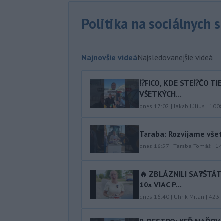
Politika na sociálnych 
Najnovšie videá
Najsledovanejšie videá
⁉️FICO, KDE STE⁉️ČO T
VŠETKÝCH...
dnes 17:02
|
Jakab Július
|
100
Taraba: Rozvíjame vše
dnes 16:57
|
Taraba Tomáš
|
1
🔥 ZBLÁZNILI SA❓️ŠTÁ
10x VIAC P...
dnes 16:40
|
Uhrík Milan
|
423