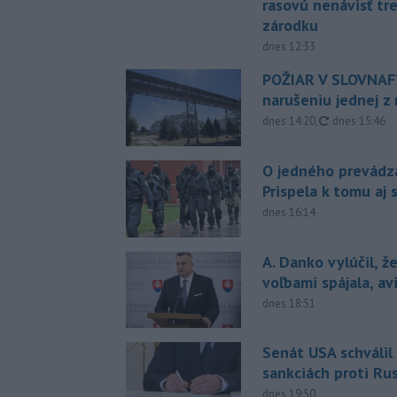
rasovú nenávisť tr
zárodku
dnes 12:33
POŽIAR V SLOVNAFT
narušeniu jednej z 
aktualizovan
dnes 14:20
,
dnes 15:46
O jedného prevádz
Prispela k tomu aj 
dnes 16:14
A. Danko vylúčil, ž
voľbami spájala, a
dnes 18:51
Senát USA schválil
sankciách proti Ru
dnes 19:50