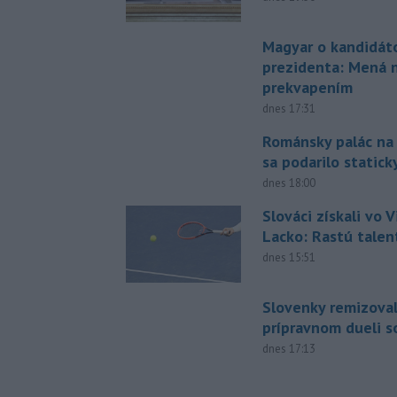
Magyar o kandidát
prezidenta: Mená 
prekvapením
dnes 17:31
Románsky palác na
sa podarilo statick
dnes 18:00
Slováci získali vo V
Lacko: Rastú talen
dnes 15:51
Slovenky remizoval
prípravnom dueli s
dnes 17:13