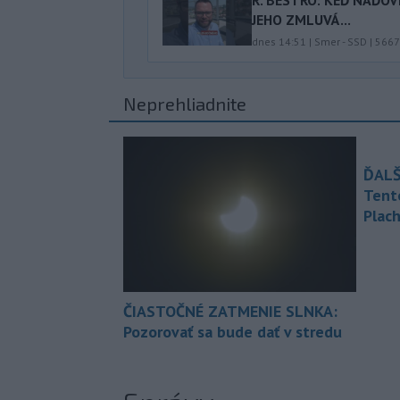
R. BESTRO: KEĎ NAĎOV
JEHO ZMLUVÁ...
dnes 14:51
|
Smer - SSD
|
5667
Neprehliadnite
ĎALŠ
Tent
Plach
ČIASTOČNÉ ZATMENIE SLNKA:
Pozorovať sa bude dať v stredu