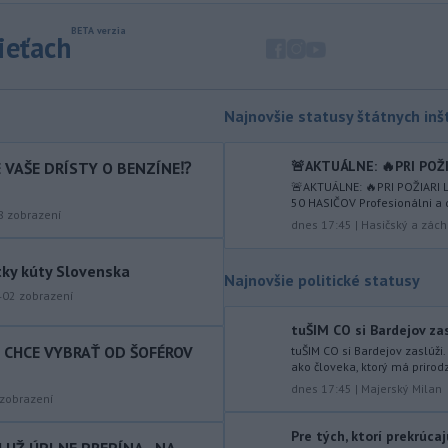
výstrahu prvého stupňa.
sieťach
-
Ministerstvo vnútra (MV) SR
11:18
požiada Národný bezpečnostný
úrad
(NBÚ) o nezávislé odborné posúdenie
Najnovšie statusy štátnych inšt
dodaných radarových zariadení, ktoré
sú v pilotnej prevádzke.
🚨AKTUÁLNE: 🔥PRI POŽ
IE VAŠE DRÍSTY O BENZÍNE⁉️
-
Pre pretrvávajúce sucho,
11:03
🚨AKTUÁLNE: 🔥PRI POŽIARI
horúčavy a nedostatok pitnej vody
50 HASIČOV Profesionálni a d
8
zobrazení
boli do odvolania vyhlásené
dnes 17:45
|
Hasičský a zách
mimoriadne situácie v obciach Nižný
Čaj a Vyšný Čaj v okrese Košice-okolie.
tky kúty Slovenska
Najnovšie politické statusy
-
Od piatku do nedele (9. 8.)
402
zobrazení
10:59
do ukončenia premávky bude z
tuŠIM CO si Bardejov zasl
dôvodu
hudobného festivalu
T CHCE VYBRAŤ OD ŠOFÉROV
tuŠIM CO si Bardejov zaslúži
Lovestream na starom letisku v
ako človeka, ktorý má prirodz
bratislavských Vajnoroch upravená
dnes 17:45
|
Majerský Milan
zobrazení
organizácia MHD v oblasti Vajnôr.
Pre tých, ktorí prekrúcaj
-
Slovenský futbalista Lukáš
10:44