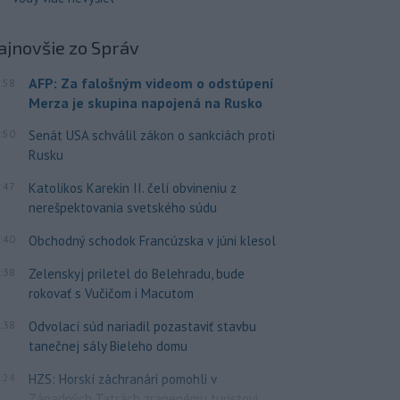
ajnovšie
zo Správ
AFP: Za falošným videom o odstúpení
:58
Merza je skupina napojená na Rusko
:50
Senát USA schválil zákon o sankciách proti
Rusku
:47
Katolikos Karekin II. čelí obvineniu z
nerešpektovania svetského súdu
:40
Obchodný schodok Francúzska v júni klesol
:38
Zelenskyj priletel do Belehradu, bude
rokovať s Vučičom i Macutom
:38
Odvolací súd nariadil pozastaviť stavbu
tanečnej sály Bieleho domu
:24
HZS: Horskí záchranári pomohli v
Západných Tatrách zranenému turistovi