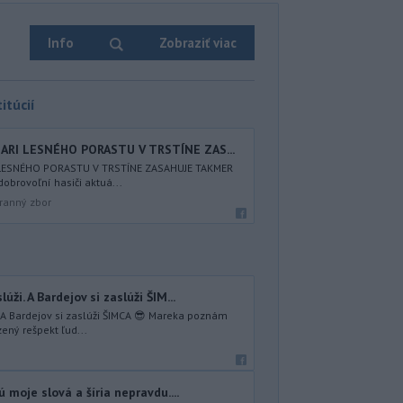
Info
Zobraziť viac
itúcií
IARI LESNÉHO PORASTU V TRSTÍNE ZAS...
 LESNÉHO PORASTU V TRSTÍNE ZASAHUJE TAKMER
obrovoľní hasiči aktuá...
ranný zbor
úži. A Bardejov si zaslúži ŠIM...
. A Bardejov si zaslúži ŠIMCA 😎 Mareka poznám
ený rešpekt ľud...
ú moje slová a šíria nepravdu....