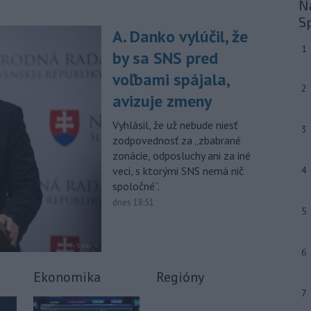
Na
-
V stredu sa bude dať
09:24
S
A. Danko vylúčil, že
pozorovať čiastočné zatmenie
Slnka i
maximum roja Perzeidy
1
by sa SNS pred
-
Generálna prokuratúra SR
09:01
voľbami spájala,
podala v súvislosti s určením
2
avizuje zmeny
volebných
obvodov celkovo osem
protestov prokurátora, a to proti
Vyhlásil, že už nebude niesť
3
piatim uzneseniam mestských
zodpovednosť za „zbabrané
zastupiteľstiev a trom uzneseniam
zonácie, odposluchy ani za iné
zastupiteľstiev samosprávnych krajov.
veci, s ktorými SNS nemá nič
4
spoločné“.
Viac >
dnes 18:51
5
6
Ekonomika
Regióny
7