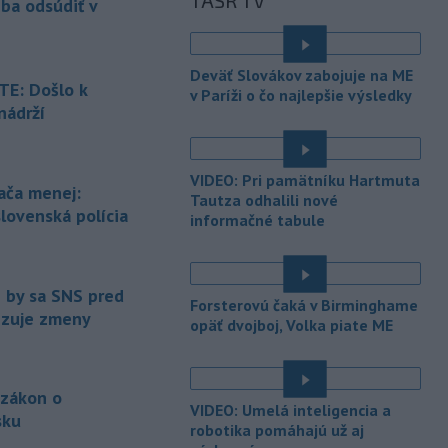
TASR TV
eba odsúdiť v
Slovnaft horí uskladnený ropný
produkt.
TASR o tom informovala
rafinéria s tým, že obyvateľom nehrozí
Deväť Slovákov zabojuje na ME
nebezpečenstvo.
E: Došlo k
v Paríži o čo najlepšie výsledky
nádrží
-
Jedným zo zdravotných rizík
13:50
é
na festivale môže byť vyššia
úroveň
hluku. Je preto dobré držať sa
VIDEO: Pri pamätníku Hartmuta
ďalej od reproduktorov, používať
ača menej:
Tautza odhalili nové
chrániče sluchu či dodržiavať
slovenská polícia
informačné tabule
prestávky.
-
Podporu kandidatúre
12:49
Slovenskej republiky na nestále
e by sa SNS pred
členstvo
v Bezpečnostnej rade
Forsterovú čaká v Birminghame
vizuje zmeny
Organizácie Spojených národov (OSN)
opäť dvojboj, Volka piate ME
na roky 2028 až 2029 písomne
vyjadrilo už 123 zo 193 členských
štátov OSN.
 zákon o
VIDEO: Umelá inteligencia a
sku
-
Násilie páchané pre rasovú
12:31
robotika pomáhajú už aj
nenávisť alebo pre príslušnosť k