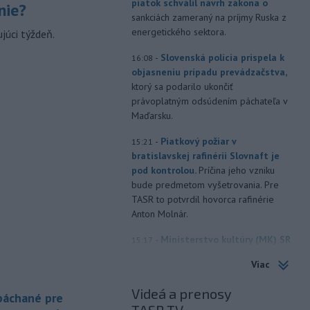
piatok schválil návrh zákona o
nie?
sankciách zameraný na príjmy Ruska z
energetického sektora.
júci týždeň.
-
Slovenská polícia prispela k
16:08
objasneniu prípadu prevádzačstva,
ktorý sa podarilo ukončiť
právoplatným odsúdením páchateľa v
Maďarsku.
-
Piatkový požiar v
15:21
bratislavskej rafinérii Slovnaft je
pod kontrolou.
Príčina jeho vzniku
bude predmetom vyšetrovania. Pre
TASR to potvrdil hovorca rafinérie
Anton Molnár.
-
Ministerstvo kultúry (MK) SR
15:17
upraví verziu opatrenia o
Viac
podrobnostiach poskytovania dotácií v
pôsobnosti rezortu.
Videá a prenosy
 páchané pre
-
V bratislavskej rafinérii
14:17