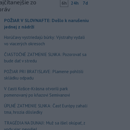
jčítanejšie zo
6h
24h
7d
práv
POŽIAR V SLOVNAFTE: Došlo k narušeniu
jednej z nádrží
Horúčavy vystriedajú búrky: Výstrahy vydali
vo viacerých okresoch
ČIASTOČNÉ ZATMENIE SLNKA: Pozorovať sa
bude dať v stredu
POŽIAR PRI BRATISLAVE: Plamene pohltili
skládku odpadu
V časti Košice-Krásna otvorili park
pomenovaný po kňazovi Semivanovi
ÚPLNÉ ZATMENIE SLNKA: Časť Európy zahalí
tma, hrozia dôsledky
TRAGÉDIA NA DUNAJI: Muž sa išiel okúpať, z
vody viac nevyšiel