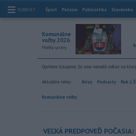
RUBRIKY
Index
Šport
Počasie
Publicistika
Slovensko
Komunálne
voľby 2026
S
Všetky správy
Úprimne ľutujeme, že sme nenašli odkaz na ktor
Aktuálne témy:
Kvízy
Podcasty
Rok Ľ.Š
Komunálne voľby
VEĽKÁ PREDPOVEĎ POČASIA: