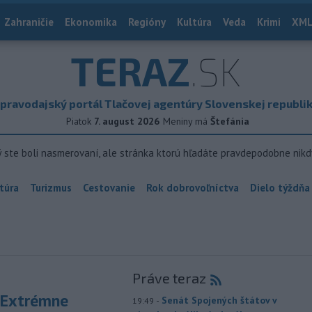
Zahraničie
Ekonomika
Regióny
Kultúra
Veda
Krimi
XML
TERAZ
.SK
pravodajský portál Tlačovej agentúry Slovenskej republi
Piatok
7. august 2026
Meniny má
Štefánia
ý ste boli nasmerovaní, ale stránka ktorú hľadáte pravdepodobne nikd
túra
Turizmus
Cestovanie
Rok dobrovoľníctva
Dielo týždňa
Práve teraz
 Extrémne
-
Senát Spojených štátov v
19:49