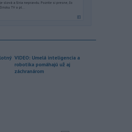
je slová a šíria nepravdu. Pozrite si presne, čo
ínsku TV o pl...
lotný
VIDEO: Umelá inteligencia a
robotika pomáhajú už aj
záchranárom