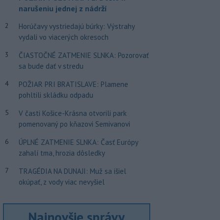
narušeniu jednej z nádrží
2
Horúčavy vystriedajú búrky: Výstrahy
vydali vo viacerých okresoch
3
ČIASTOČNÉ ZATMENIE SLNKA: Pozorovať
sa bude dať v stredu
4
POŽIAR PRI BRATISLAVE: Plamene
pohltili skládku odpadu
5
V časti Košice-Krásna otvorili park
pomenovaný po kňazovi Semivanovi
6
ÚPLNÉ ZATMENIE SLNKA: Časť Európy
zahalí tma, hrozia dôsledky
7
TRAGÉDIA NA DUNAJI: Muž sa išiel
okúpať, z vody viac nevyšiel
Najnovšie správy