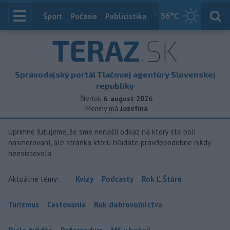
36
°C
Index
Šport
Počasie
Publicistika
Slovensko
Zahranič
TERAZ
.SK
Spravodajský portál Tlačovej agentúry Slovenskej
republiky
Štvrtok
6. august 2026
Meniny má
Jozefína
Úprimne ľutujeme, že sme nenašli odkaz na ktorý ste boli
nasmerovaní, ale stránka ktorú hľadáte pravdepodobne nikdy
neexistovala
Aktuálne témy:
Kvízy
Podcasty
Rok Ľ.Štúra
Turizmus
Cestovanie
Rok dobrovoľníctva