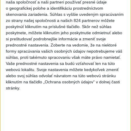
naša spoločnosť a naši partneri používať presné údaje
dnes 12:31
o geografickej polohe a identifikáciu prostredníctvom
Slovensko
skenovania zariadenia. Súhlas s vyššie uvedeným spracúvaním
zo strany našej spoločnosti a našich 824 partnerov môžete
poskytnúť kliknutím na príslušné tlačidlo. Skôr než súhlas
Taraba s Takáčom podpísali
poskytnete, môžete kliknutím jeho poskytnutie odmietnuť alebo
memorandum o prechode pozemkov
si preštudovať podrobnejšie informácie a zmeniť svoje
pod NP
prednostné nastavenia.
Zoberte na vedomie, že na niektoré
aktualizované
dnes 13:26
,
dnes 14:05
formy spracúvania vašich osobných údajov nepotrebujeme váš
súhlas, proti takémuto spracovaniu však máte právo namietať.
Zvýšené riziko vzniku požiarov pretrváva na väčšine územia
Vaše prednostné nastavenia sa budú vzťahovať len na túto
Slovenska
webovú lokalitu. Svoje nastavenia môžete kedykoľvek zmeniť
alebo svoj súhlas odvolať návratom na túto webovú stránku
Agrorezort: Prvé zasadnutie skupiny pre kvóty lovu vlka bolo
kliknutím na tlačidlo „Ochrana osobných údajov“ v dolnej časti
v júni
stránky.
Stohlová: Vyzývame vládu, aby zrušila uznesenia v prípade
zonácií
Zahraničie
Väčšina Poliakov hodnotí