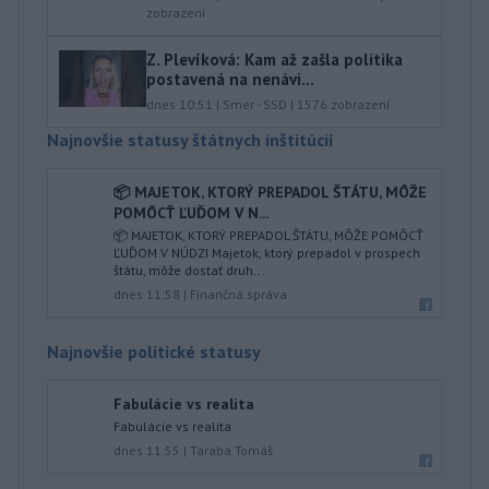
zobrazení
Z. Plevíková: Kam až zašla politika
postavená na nenávi...
dnes 10:51
|
Smer - SSD
|
1576
zobrazení
Najnovšie statusy štátnych inštitúcií
📦 MAJETOK, KTORÝ PREPADOL ŠTÁTU, MÔŽE
POMÔCŤ ĽUĎOM V N...
📦 MAJETOK, KTORÝ PREPADOL ŠTÁTU, MÔŽE POMÔCŤ
ĽUĎOM V NÚDZI Majetok, ktorý prepadol v prospech
štátu, môže dostať druh...
dnes 11:58
|
Finančná správa
Najnovšie politické statusy
Fabulácie vs realita
Fabulácie vs realita
dnes 11:55
|
Taraba Tomáš