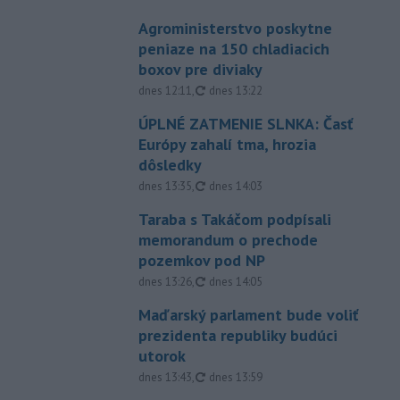
Agroministerstvo poskytne
peniaze na 150 chladiacich
boxov pre diviaky
aktualizované
dnes 12:11
,
dnes 13:22
ÚPLNÉ ZATMENIE SLNKA: Časť
Európy zahalí tma, hrozia
dôsledky
aktualizované
dnes 13:35
,
dnes 14:03
Taraba s Takáčom podpísali
memorandum o prechode
pozemkov pod NP
aktualizované
dnes 13:26
,
dnes 14:05
Maďarský parlament bude voliť
prezidenta republiky budúci
utorok
aktualizované
dnes 13:43
,
dnes 13:59