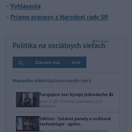
Vyhlásenia
Priame prenosy z Národnej rady SR
Politika na sociálnych sieťach
Zobraziť viac
Info
Najnovšie videá
Najsledovanejšie videá
Fungujúce veci bývajú jednoduché 👍
dnes 12:00
|
Sloboda a Solidarita
|
216
zobrazení
SAVinci - Solárne panely a vodíkové
technológie - upúta...
dnes 11:55
|
Slovenská akadémia vied
|
4