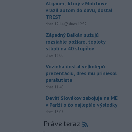
Afganec, ktorý v Mníchove
vrazil autom do davu, dostal
TREST
aktualizované
dnes 12:14
,
dnes 12:52
Západný Balkán sužujú
rozsiahle požiare, teploty
stúpli na 40 stupňov
dnes 13:00
Vozinha dostal veľkolepú
prezentáciu, dres mu priniesol
parašutista
dnes 11:40
Deväť Slovákov zabojuje na ME
v Paríži o čo najlepšie výsledky
dnes 13:05
Práve teraz