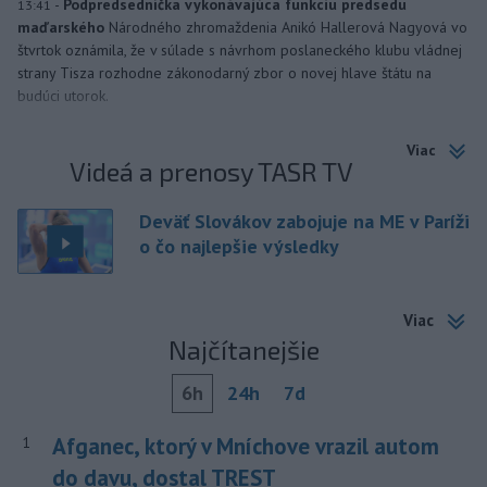
-
Podpredsedníčka vykonávajúca funkciu predsedu
13:41
maďarského
Národného zhromaždenia Anikó Hallerová Nagyová vo
štvrtok oznámila, že v súlade s návrhom poslaneckého klubu vládnej
strany Tisza rozhodne zákonodarný zbor o novej hlave štátu na
budúci utorok.
Viac
Videá a prenosy TASR TV
Deväť Slovákov zabojuje na ME v Paríži
o čo najlepšie výsledky
Viac
Najčítanejšie
6h
24h
7d
Afganec, ktorý v Mníchove vrazil autom
1
do davu, dostal TREST