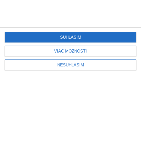
SÚHLASÍM
VIAC MOŽNOSTÍ
NESÚHLASÍM
....