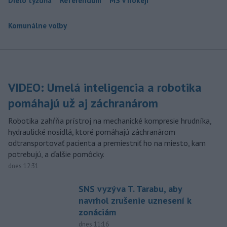
Dielo týždňa
Referendum
MS v hokeji
Komunálne voľby
VIDEO: Umelá inteligencia a robotika
pomáhajú už aj záchranárom
Robotika zahŕňa prístroj na mechanické kompresie hrudníka,
hydraulické nosidlá, ktoré pomáhajú záchranárom
odtransportovať pacienta a premiestniť ho na miesto, kam
potrebujú, a ďalšie pomôcky.
dnes 12:31
SNS vyzýva T. Tarabu, aby
navrhol zrušenie uznesení k
zonáciám
dnes 11:16