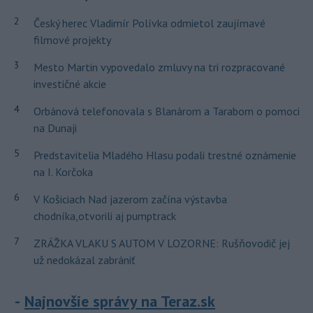
2
Český herec Vladimír Polívka odmietol zaujímavé
filmové projekty
3
Mesto Martin vypovedalo zmluvy na tri rozpracované
investičné akcie
4
Orbánová telefonovala s Blanárom a Tarabom o pomoci
na Dunaji
5
Predstavitelia Mladého Hlasu podali trestné oznámenie
na I. Korčoka
6
V Košiciach Nad jazerom začína výstavba
chodníka,otvorili aj pumptrack
7
ZRÁŽKA VLAKU S AUTOM V LOZORNE: Rušňovodič jej
už nedokázal zabrániť
Najnovšie správy na Teraz.sk