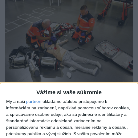
VIDEO: Umelá inteligencia a robotika
Vážime si vaše súkromie
pomáhajú už aj záchranárom
My a naši
partneri
ukladáme a/alebo pristupujeme k
informáciám na zariadení, napríklad pomocou súborov cookies,
Robotika zahŕňa prístroj na mechanické kompresie hrudníka,
a spracúvame osobné údaje, ako sú jedinečné identifikátory a
hydraulické nosidlá, ktoré pomáhajú záchranárom
štandardné informácie odosielané zariadením na
odtransportovať pacienta a premiestniť ho na miesto, kam
personalizovanú reklamu a obsah, meranie reklamy a obsahu,
potrebujú, a ďalšie pomôcky.
prieskumy publika a vývoj služieb.
S vaším povolením môže