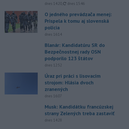
aktualizované
dnes 14:20
,
dnes 15:46
O jedného prevádzača menej:
Prispela k tomu aj slovenská
polícia
dnes 16:14
Blanár: Kandidatúru SR do
Bezpečnostnej rady OSN
podporilo 123 štátov
dnes 12:52
Úraz pri práci s lisovacím
strojom: Hlásia dvoch
zranených
dnes 16:07
Musk: Kandidátku francúzskej
strany Zelených treba zastaviť
dnes 14:28