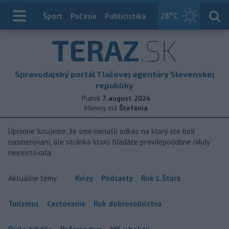
28
°C
Index
Šport
Počasie
Publicistika
Slovensko
Zahranič
TERAZ
.SK
Spravodajský portál Tlačovej agentúry Slovenskej
republiky
Piatok
7. august 2026
Meniny má
Štefánia
Úprimne ľutujeme, že sme nenašli odkaz na ktorý ste boli
nasmerovaní, ale stránka ktorú hľadáte pravdepodobne nikdy
neexistovala
Aktuálne témy:
Kvízy
Podcasty
Rok Ľ.Štúra
Turizmus
Cestovanie
Rok dobrovoľníctva