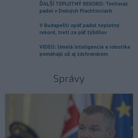
ĎALŠÍ TEPLOTNÝ REKORD: Tentoraz
padol v Dolných Plachtinciach
V Budapešti opäť padol teplotný
rekord, tretí za päť týždňov
VIDEO: Umelá inteligencia a robotika
pomáhajú už aj záchranárom
Správy