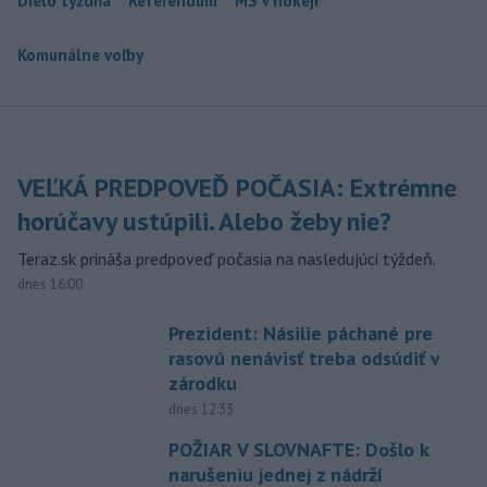
Dielo týždňa
Referendum
MS v hokeji
Komunálne voľby
VEĽKÁ PREDPOVEĎ POČASIA: Extrémne
horúčavy ustúpili. Alebo žeby nie?
Teraz.sk prináša predpoveď počasia na nasledujúci týždeň.
dnes 16:00
Prezident: Násilie páchané pre
rasovú nenávisť treba odsúdiť v
zárodku
dnes 12:33
POŽIAR V SLOVNAFTE: Došlo k
narušeniu jednej z nádrží