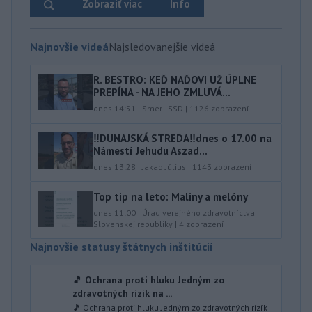
Zobraziť viac
Info
Najnovšie videá
Najsledovanejšie videá
R. BESTRO: KEĎ NAĎOVI UŽ ÚPLNE
PREPÍNA - NA JEHO ZMLUVÁ...
dnes 14:51
|
Smer - SSD
|
1126
zobrazení
‼️DUNAJSKÁ STREDA‼️dnes o 17.00 na
Námestí Jehudu Aszad...
dnes 13:28
|
Jakab Július
|
1143
zobrazení
Top tip na leto: Maliny a melóny
dnes 11:00
|
Úrad verejného zdravotníctva
Slovenskej republiky
|
4
zobrazení
Najnovšie statusy štátnych inštitúcií
🎵 Ochrana proti hluku Jedným zo
zdravotných rizík na ...
🎵 Ochrana proti hluku Jedným zo zdravotných rizík