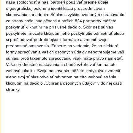
dnes 16:37
naša spoločnosť a naši partneri používať presné údaje
o geografickej polohe a identifikáciu prostredníctvom
O jedného prevádzača menej: Prispela k tomu aj slovenská
skenovania zariadenia. Súhlas s vyššie uvedeným spracúvaním
polícia
zo strany našej spoločnosti a našich 824 partnerov môžete
poskytnúť kliknutím na príslušné tlačidlo. Skôr než súhlas
POŽIAR V SLOVNAFTE: Došlo k narušeniu jednej z nádrží
poskytnete, môžete kliknutím jeho poskytnutie odmietnuť alebo
si preštudovať podrobnejšie informácie a zmeniť svoje
prednostné nastavenia.
Zoberte na vedomie, že na niektoré
Rezort vnútra požiada NBÚ o nezávislé posúdenie radarov
formy spracúvania vašich osobných údajov nepotrebujeme váš
súhlas, proti takémuto spracovaniu však máte právo namietať.
Vaše prednostné nastavenia sa budú vzťahovať len na túto
Zahraničie
webovú lokalitu. Svoje nastavenia môžete kedykoľvek zmeniť
alebo svoj súhlas odvolať návratom na túto webovú stránku
Saudská Arábia odmieta jadrové
kliknutím na tlačidlo „Ochrana osobných údajov“ v dolnej časti
ambície v súvislosti s obrannou
stránky.
dohodou
dnes 16:53
Španielsko vyzvalo Taliansko na obnovenie schengenského
režimu