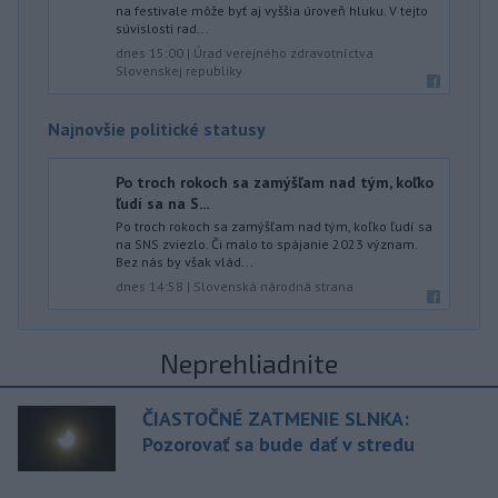
na festivale môže byť aj vyššia úroveň hluku. V tejto
súvislosti rad...
dnes 15:00
|
Úrad verejného zdravotníctva
Slovenskej republiky
Najnovšie politické statusy
Po troch rokoch sa zamýšľam nad tým, koľko
ľudí sa na S...
Po troch rokoch sa zamýšľam nad tým, koľko ľudí sa
na SNS zviezlo. Či malo to spájanie 2023 význam.
Bez nás by však vlád...
dnes 14:58
|
Slovenská národná strana
Neprehliadnite
ČIASTOČNÉ ZATMENIE SLNKA:
Pozorovať sa bude dať v stredu