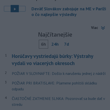
Deväť Slovákov zabojuje na ME v Paríži
o čo najlepšie výsledky
Viac
Najčítanejšie
6h
24h
7d
Horúčavy vystriedajú búrky: Výstrahy
1
vydali vo viacerých okresoch
2
POŽIAR V SLOVNAFTE: Došlo k narušeniu jednej z nádrží
3
POŽIAR PRI BRATISLAVE: Plamene pohltili skládku
odpadu
4
ČIASTOČNÉ ZATMENIE SLNKA: Pozorovať sa bude dať v
stredu