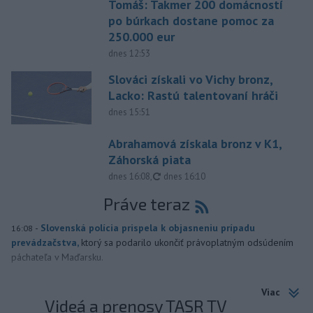
Tomáš: Takmer 200 domácností
po búrkach dostane pomoc za
250.000 eur
dnes 12:53
Slováci získali vo Vichy bronz,
Lacko: Rastú talentovaní hráči
dnes 15:51
Abrahamová získala bronz v K1,
Záhorská piata
aktualizované
dnes 16:08
,
dnes 16:10
Práve teraz
-
Slovenská polícia prispela k objasneniu prípadu
16:08
prevádzačstva,
ktorý sa podarilo ukončiť právoplatným odsúdením
páchateľa v Maďarsku.
Viac
Videá a prenosy TASR TV