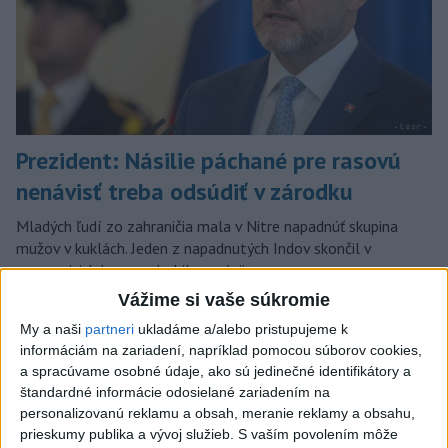
Prezident: Násilie páchané pre rasovú
nenávisť treba odsúdiť v zárodku
Mladých ľudí zo zahraničia mala v Nitre napadnúť skupina
mužov v kuklách. Jeden z napadnutých Indov skončil v
nemocnici, kde sa podrobil operácii.
dnes 12:33
Vážime si vaše súkromie
My a naši
partneri
ukladáme a/alebo pristupujeme k
Slovensko
informáciám na zariadení, napríklad pomocou súborov cookies,
a spracúvame osobné údaje, ako sú jedinečné identifikátory a
Rezort školstva pomôže
štandardné informácie odosielané zariadením na
samosprávam s určovaním školských
personalizovanú reklamu a obsah, meranie reklamy a obsahu,
obvodov
prieskumy publika a vývoj služieb.
S vaším povolením môže