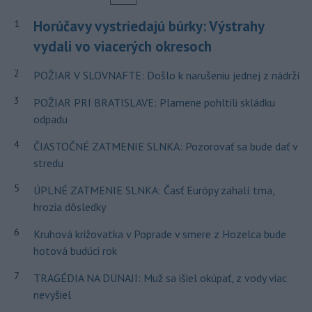
Horúčavy vystriedajú búrky: Výstrahy
1
vydali vo viacerých okresoch
2
POŽIAR V SLOVNAFTE: Došlo k narušeniu jednej z nádrží
3
POŽIAR PRI BRATISLAVE: Plamene pohltili skládku
odpadu
4
ČIASTOČNÉ ZATMENIE SLNKA: Pozorovať sa bude dať v
stredu
5
ÚPLNÉ ZATMENIE SLNKA: Časť Európy zahalí tma,
hrozia dôsledky
6
Kruhová križovatka v Poprade v smere z Hozelca bude
hotová budúci rok
7
TRAGÉDIA NA DUNAJI: Muž sa išiel okúpať, z vody viac
nevyšiel