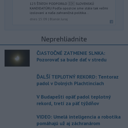
123 ŠTÁTOV PODPORILO 🇸🇰 SLOVENSKÚ
KANDIDATÚRU Podľa opozície sme stále tak veľmi
izolovaní a naša zahraničná politika...
dnes 15:09
|
Blanár Juraj
Neprehliadnite
ČIASTOČNÉ ZATMENIE SLNKA:
Pozorovať sa bude dať v stredu
ĎALŠÍ TEPLOTNÝ REKORD: Tentoraz
padol v Dolných Plachtinciach
V Budapešti opäť padol teplotný
rekord, tretí za päť týždňov
VIDEO: Umelá inteligencia a robotika
pomáhajú už aj záchranárom