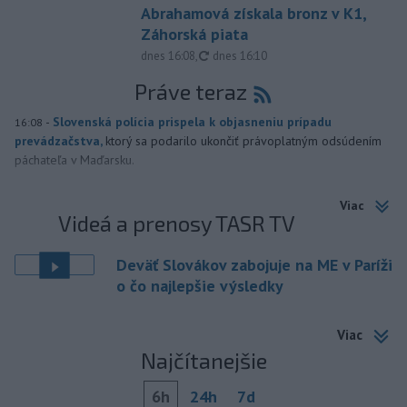
Abrahamová získala bronz v K1,
Záhorská piata
aktualizované
dnes 16:08
,
dnes 16:10
Práve teraz
-
Slovenská polícia prispela k objasneniu prípadu
16:08
prevádzačstva,
ktorý sa podarilo ukončiť právoplatným odsúdením
páchateľa v Maďarsku.
Viac
Videá a prenosy TASR TV
Deväť Slovákov zabojuje na ME v Paríži
o čo najlepšie výsledky
Viac
Najčítanejšie
6h
24h
7d