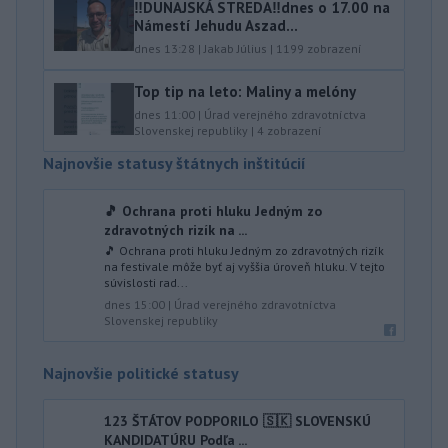
‼️DUNAJSKÁ STREDA‼️dnes o 17.00 na
Námestí Jehudu Aszad...
dnes 13:28
|
Jakab Július
|
1199
zobrazení
Top tip na leto: Maliny a melóny
dnes 11:00
|
Úrad verejného zdravotníctva
Slovenskej republiky
|
4
zobrazení
Najnovšie statusy štátnych inštitúcií
🎵 Ochrana proti hluku Jedným zo
zdravotných rizík na ...
🎵 Ochrana proti hluku Jedným zo zdravotných rizík
na festivale môže byť aj vyššia úroveň hluku. V tejto
súvislosti rad...
dnes 15:00
|
Úrad verejného zdravotníctva
Slovenskej republiky
Najnovšie politické statusy
123 ŠTÁTOV PODPORILO 🇸🇰 SLOVENSKÚ
KANDIDATÚRU Podľa ...