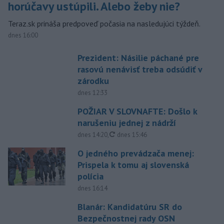
horúčavy ustúpili. Alebo žeby nie?
Teraz.sk prináša predpoveď počasia na nasledujúci týždeň.
dnes 16:00
Prezident: Násilie páchané pre
rasovú nenávisť treba odsúdiť v
zárodku
dnes 12:33
POŽIAR V SLOVNAFTE: Došlo k
narušeniu jednej z nádrží
aktualizované
dnes 14:20
,
dnes 15:46
O jedného prevádzača menej:
Prispela k tomu aj slovenská
polícia
dnes 16:14
Blanár: Kandidatúru SR do
Bezpečnostnej rady OSN