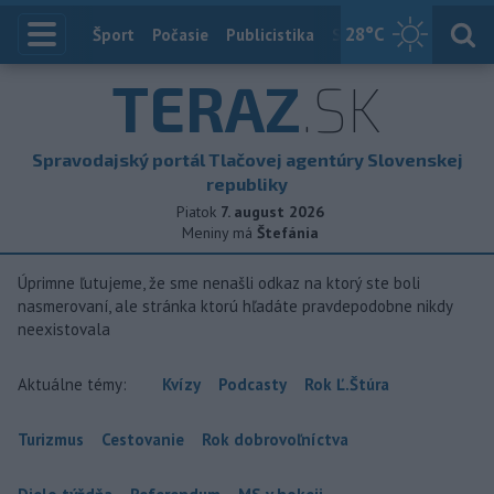
28
°C
Index
Šport
Počasie
Publicistika
Slovensko
Zahranič
TERAZ
.SK
Spravodajský portál Tlačovej agentúry Slovenskej
republiky
Piatok
7. august 2026
Meniny má
Štefánia
Úprimne ľutujeme, že sme nenašli odkaz na ktorý ste boli
nasmerovaní, ale stránka ktorú hľadáte pravdepodobne nikdy
neexistovala
Aktuálne témy:
Kvízy
Podcasty
Rok Ľ.Štúra
Turizmus
Cestovanie
Rok dobrovoľníctva