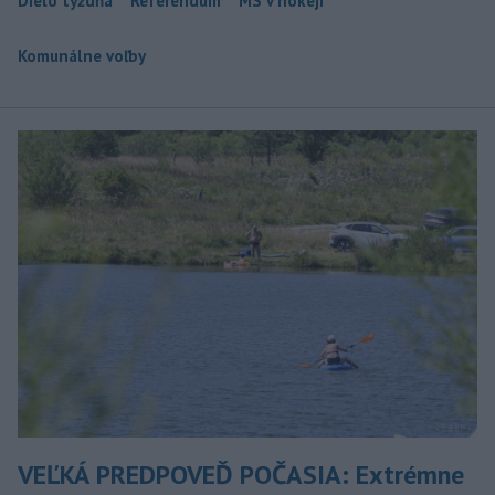
Dielo týždňa
Referendum
MS v hokeji
Komunálne voľby
VEĽKÁ PREDPOVEĎ POČASIA: Extrémne