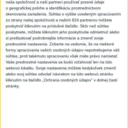
nenávisť treba odsúdiť v zárodku
naša spoločnosť a naši partneri používať presné údaje
o geografickej polohe a identifikáciu prostredníctvom
Mladých ľudí zo zahraničia mala v Nitre napadnúť skupina
skenovania zariadenia. Súhlas s vyššie uvedeným spracúvaním
mužov v kuklách. Jeden z napadnutých Indov skončil v
zo strany našej spoločnosti a našich 824 partnerov môžete
nemocnici, kde sa podrobil operácii.
poskytnúť kliknutím na príslušné tlačidlo. Skôr než súhlas
dnes 12:33
poskytnete, môžete kliknutím jeho poskytnutie odmietnuť alebo
si preštudovať podrobnejšie informácie a zmeniť svoje
Slovensko
prednostné nastavenia.
Zoberte na vedomie, že na niektoré
formy spracúvania vašich osobných údajov nepotrebujeme váš
Rezort školstva pomôže
súhlas, proti takémuto spracovaniu však máte právo namietať.
samosprávam s určovaním školských
Vaše prednostné nastavenia sa budú vzťahovať len na túto
obvodov
webovú lokalitu. Svoje nastavenia môžete kedykoľvek zmeniť
alebo svoj súhlas odvolať návratom na túto webovú stránku
dnes 16:37
kliknutím na tlačidlo „Ochrana osobných údajov“ v dolnej časti
O jedného prevádzača menej: Prispela k tomu aj slovenská
stránky.
polícia
POŽIAR V SLOVNAFTE: Došlo k narušeniu jednej z nádrží
Rezort vnútra požiada NBÚ o nezávislé posúdenie radarov