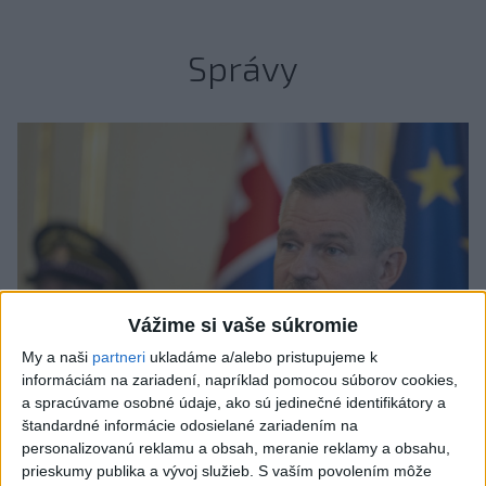
Správy
Vážime si vaše súkromie
My a naši
partneri
ukladáme a/alebo pristupujeme k
informáciám na zariadení, napríklad pomocou súborov cookies,
a spracúvame osobné údaje, ako sú jedinečné identifikátory a
štandardné informácie odosielané zariadením na
Prezident: Násilie páchané pre rasovú
personalizovanú reklamu a obsah, meranie reklamy a obsahu,
prieskumy publika a vývoj služieb.
S vaším povolením môže