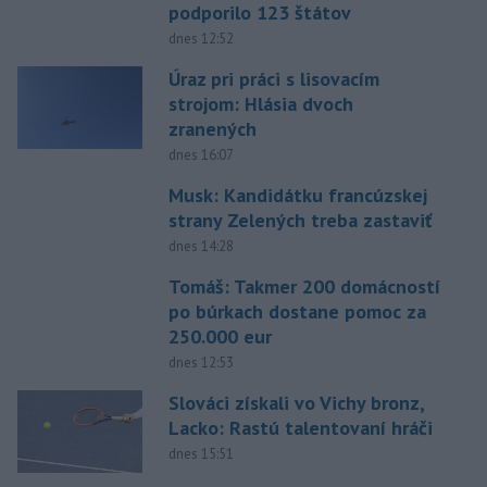
podporilo 123 štátov
dnes 12:52
Úraz pri práci s lisovacím
strojom: Hlásia dvoch
zranených
dnes 16:07
Musk: Kandidátku francúzskej
strany Zelených treba zastaviť
dnes 14:28
Tomáš: Takmer 200 domácností
po búrkach dostane pomoc za
250.000 eur
dnes 12:53
Slováci získali vo Vichy bronz,
Lacko: Rastú talentovaní hráči
dnes 15:51