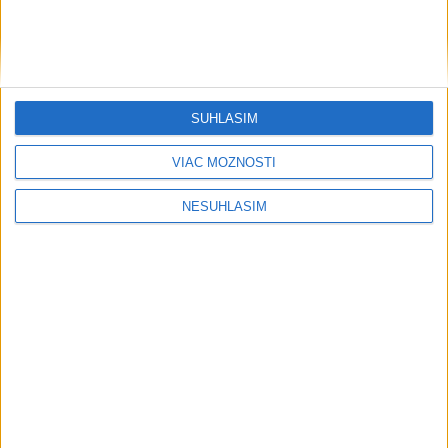
....
SÚHLASÍM
VIAC MOŽNOSTÍ
NESÚHLASÍM
....