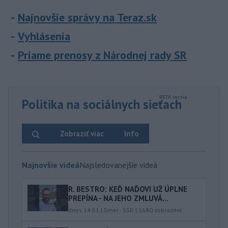
Najnovšie správy na Teraz.sk
Vyhlásenia
Priame prenosy z Národnej rady SR
Politika na sociálnych sieťach
Zobraziť viac
Info
Najnovšie videá
Najsledovanejšie videá
R. BESTRO: KEĎ NAĎOVI UŽ ÚPLNE
PREPÍNA - NA JEHO ZMLUVÁ...
dnes 14:51
|
Smer - SSD
|
1680
zobrazení