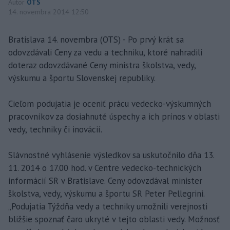
Autor
OTS
14. novembra 2014 12:50
Bratislava 14. novembra (OTS) - Po prvý krát sa
odovzdávali Ceny za vedu a techniku, ktoré nahradili
doteraz odovzdávané Ceny ministra školstva, vedy,
výskumu a športu Slovenskej republiky.
Cieľom podujatia je oceniť prácu vedecko-výskumných
pracovníkov za dosiahnuté úspechy a ich prínos v oblasti
vedy, techniky či inovácií.
Slávnostné vyhlásenie výsledkov sa uskutočnilo dňa 13.
11. 2014 o 17.00 hod. v Centre vedecko-technických
informácií SR v Bratislave. Ceny odovzdával minister
školstva, vedy, výskumu a športu SR Peter Pellegrini.
„Podujatia Týždňa vedy a techniky umožnili verejnosti
bližšie spoznať čaro ukryté v tejto oblasti vedy. Možnosť