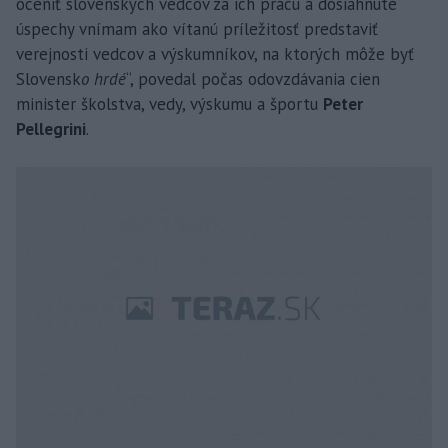
oceniť slovenských vedcov za ich prácu a dosiahnuté
úspechy vnímam ako vítanú príležitosť predstaviť
verejnosti vedcov a výskumníkov, na ktorých môže byť
Slovensk
o hrdé
“, povedal počas odovzdávania cien
minister školstva, vedy, výskumu a športu
Peter
Pellegrini
.