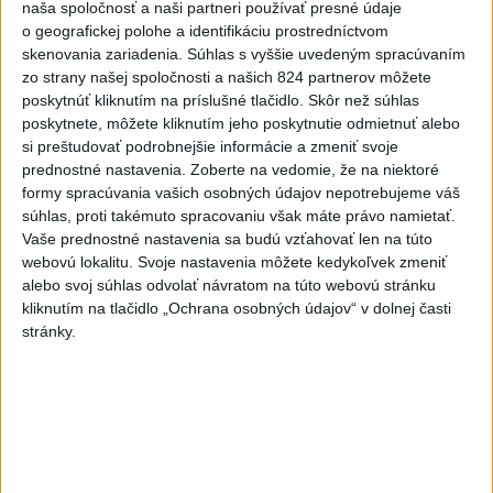
konštrukčných riešení pre zvýšenie účinnosti a redukciu
naša spoločnosť a naši partneri používať presné údaje
o geografickej polohe a identifikáciu prostredníctvom
emisií spaľovacích motorov.
skenovania zariadenia. Súhlas s vyššie uvedeným spracúvaním
zo strany našej spoločnosti a našich 824 partnerov môžete
Popularizátor vedy
poskytnúť kliknutím na príslušné tlačidlo. Skôr než súhlas
Mgr. Andrea Putalová, Národné centrum pre popularizáciu
poskytnete, môžete kliknutím jeho poskytnutie odmietnuť alebo
vedy a techniky v spoločnosti, Centrum vedecko-technických
si preštudovať podrobnejšie informácie a zmeniť svoje
prednostné nastavenia.
Zoberte na vedomie, že na niektoré
informácií SR, Bratislava
formy spracúvania vašich osobných údajov nepotrebujeme váš
Za neúnavnú popularizáciu vedy a techniky na Slovensku
súhlas, proti takémuto spracovaniu však máte právo namietať.
prostredníctvom aktivít Národného centra pre
Vaše prednostné nastavenia sa budú vzťahovať len na túto
popularizáciu vedy a techniky v spoločnosti pri CVTI SR.
webovú lokalitu. Svoje nastavenia môžete kedykoľvek zmeniť
alebo svoj súhlas odvolať návratom na túto webovú stránku
Vedecko-technický tím roka
kliknutím na tlačidlo „Ochrana osobných údajov“ v dolnej časti
stránky.
Tím hodnotenia radiačného poškodenia konštrukčných
materiálov štiepnych a fúznych reaktorov, Ústav jadrového a
fyzikálneho inžinierstva FEI STU
Za prácu v oblasti analýz bezpečnosti jadrových
zariadení so zameraním na hodnotenie radiačnej
odolnosti konštrukčných materiálov. Najnovšie projekty