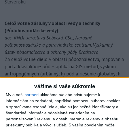
Slovensku.
Celoživotné zásluhy v oblasti vedy a techniky
(Pôdohospodárske vedy)
doc. RNDr. Jaroslava Sobocká, CSc., Národné
poľnohospodárske a potravinárske centrum, Výskumný
ústav pôdoznalectva a ochrany pôdy, Bratislava
Za celoživotné dielo v oblasti pôdoznalectva, mapovania
pôd a klasifikácie pôd – aplikácia GIS metód, výskum
antropogénnych (urbánnych) pôd a riešenie globálnych
problémov vo väzbe na pôdne zdroje sveta.
Vážime si vaše súkromie
Osobnosť vedy a techniky do 35 rokov
My a naši
partneri
ukladáme a/alebo pristupujeme k
informáciám na zariadení, napríklad pomocou súborov cookies,
doc. Ing. Michal Puškár, PhD., Strojnícka fakulta Technickej
a spracúvame osobné údaje, ako sú jedinečné identifikátory a
univerzity v Košiciach, Katedra konštruovania, dopravy a
štandardné informácie odosielané zariadením na
logistiky
personalizovanú reklamu a obsah, meranie reklamy a obsahu,
Za prínos v oblasti výskumu nových metód a inovačných
prieskumy publika a vývoj služieb.
S vaším povolením môže