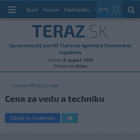
27
°C
Index
Šport
Počasie
Publicistika
Slovensko
Zahranič
TERAZ
.SK
Spravodajský portál Tlačovej agentúry Slovenskej
republiky
Sobota
8. august 2026
Meniny má
Oskar
< sekcia
UNESCO a veda
Cena za vedu a techniku
Zdieľaj na Facebooku