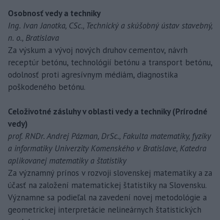
Osobnosť vedy a techniky
Ing. Ivan Janotka, CSc., Technický a skúšobný ústav stavebný,
n. o., Bratislava
Za výskum a vývoj nových druhov cementov, návrh
receptúr betónu, technológií betónu a transport betónu,
odolnosť proti agresívnym médiám, diagnostika
poškodeného betónu.
Celoživotné zásluhy v oblasti vedy a techniky (Prírodné
vedy)
prof. RNDr. Andrej Pázman, DrSc., Fakulta matematiky, fyziky
a informatiky Univerzity Komenského v Bratislave, Katedra
aplikovanej matematiky a štatistiky
Za významný prínos v rozvoji slovenskej matematiky a za
účasť na založení matematickej štatistiky na Slovensku.
Významne sa podieľal na zavedení novej metodológie a
geometrickej interpretácie nelineárnych štatistických