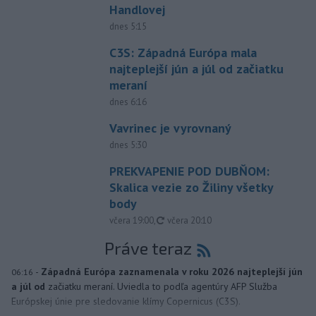
Handlovej
dnes 5:15
C3S: Západná Európa mala
najteplejší jún a júl od začiatku
meraní
dnes 6:16
Vavrinec je vyrovnaný
dnes 5:30
PREKVAPENIE POD DUBŇOM:
Skalica vezie zo Žiliny všetky
body
aktualizované
včera 19:00
,
včera 20:10
Práve teraz
-
Západná Európa zaznamenala v roku 2026 najteplejší jún
06:16
a júl od
začiatku meraní. Uviedla to podľa agentúry AFP Služba
Európskej únie pre sledovanie klímy Copernicus (C3S).