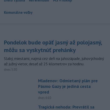
Dielo týždňa
Referendum
MS v hokeji
Komunálne voľby
Pondelok bude opäť jasný až polojasný,
môžu sa vyskytnúť prehánky
Slabý, miestami, najmä cez deň na juhozápade, juhovýchodný
až južný vietor, desať až 25 kilometrov za hodinu.
dnes 5:30
Mladenov: Odmietaný plán pre
Pásmo Gazy je jediná cesta
vpred
dnes 6:10
Tragická nehoda: Prevrátil sa