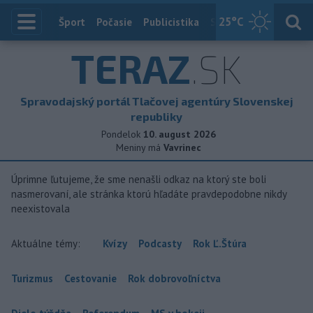
25
°C
Index
Šport
Počasie
Publicistika
Slovensko
Zahranič
TERAZ
.SK
Spravodajský portál Tlačovej agentúry Slovenskej
republiky
Pondelok
10. august 2026
Meniny má
Vavrinec
Úprimne ľutujeme, že sme nenašli odkaz na ktorý ste boli
nasmerovaní, ale stránka ktorú hľadáte pravdepodobne nikdy
neexistovala
Aktuálne témy:
Kvízy
Podcasty
Rok Ľ.Štúra
Turizmus
Cestovanie
Rok dobrovoľníctva