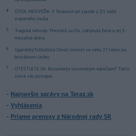
4
ÚTOK MEDVEĎA: V Turanoch pri zjazde z D1 našli
zraneného muža
5
Tragická nehoda: Prevrátil sa čln, zahynula žena a jej 5-
mesačná dcéra
6
Ugandský futbalista Owori zomrel vo veku 27 rokov po
brutálnom útoku
7
OTESTUJTE SA: Rozumiete slovenským nárečiam? Tieto
slová vás potrápia
Najnovšie správy na Teraz.sk
Vyhlásenia
Priame prenosy z Národnej rady SR