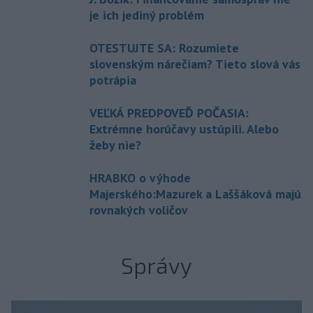
je ich jediný problém
OTESTUJTE SA: Rozumiete
slovenským nárečiam? Tieto slová vás
potrápia
VEĽKÁ PREDPOVEĎ POČASIA:
Extrémne horúčavy ustúpili. Alebo
žeby nie?
HRABKO o výhode
Majerského:Mazurek a Laššáková majú
rovnakých voličov
Správy