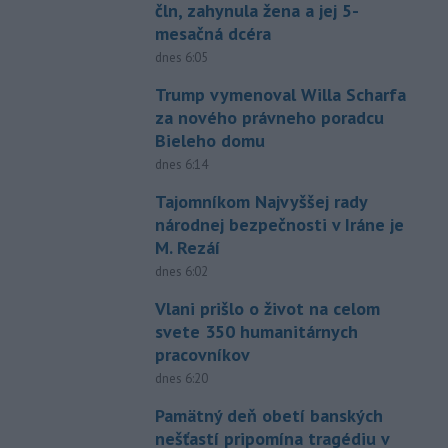
čln, zahynula žena a jej 5-
mesačná dcéra
dnes 6:05
Trump vymenoval Willa Scharfa
za nového právneho poradcu
Bieleho domu
dnes 6:14
Tajomníkom Najvyššej rady
národnej bezpečnosti v Iráne je
M. Rezáí
dnes 6:02
Vlani prišlo o život na celom
svete 350 humanitárnych
pracovníkov
dnes 6:20
Pamätný deň obetí banských
nešťastí pripomína tragédiu v