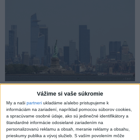
Tragická nehoda: Prevrátil sa čln,
Vážime si vaše súkromie
zahynula žena a jej 5-mesačná dcéra
My a naši
partneri
ukladáme a/alebo pristupujeme k
Polícia vedie trestné stíhanie voči vodičovi.
informáciám na zariadení, napríklad pomocou súborov cookies,
a spracúvame osobné údaje, ako sú jedinečné identifikátory a
dnes 6:05
štandardné informácie odosielané zariadením na
personalizovanú reklamu a obsah, meranie reklamy a obsahu,
Slovensko
prieskumy publika a vývoj služieb.
S vaším povolením môže