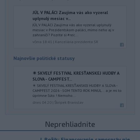
JÚL V PALÁCI Zaujíma vás ako vyzeral
uplynulý mesiac v...
JÚL V PALÁCI Zaujíma vás ako vyzeral uplynulý
mesiac v Prezidentskom paláci, mimo neho aj v
zahraničí? Pozrite si #rec...
včera 18:41
|
Kancelária prezidenta SR
Najnovšie politické statusy
✴️ SKVELÝ FESTIVAL KRESŤANSKEJ HUDBY A
SLOVA - CAMPFEST...
✴️ SKVELÝ FESTIVAL KRESŤANSKEJ HUDBY A SLOVA -
CAMPFEST 2026 - SOM TENTO ROK MINUL... a je mi to
úprimne ľúto ! Nemoho...
dnes 04:20
|
Škripek Branislav
Neprehliadnite
J. Božik: Financovanie samospráv nie