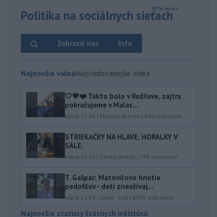
Politika na sociálnych sieťach
Zobraziť viac
Info
Najnovšie videá
Najsledovanejšie videá
🤍💙❤️ Takto bolo v Rožňave, zajtra
pokračujeme v Malac...
včera 21:04
|
Mikulec Roman
|
840
zobrazení
STRIEKAČKY NA HLAVE, HORALKY V
SÁLE.
včera 18:18
|
Danko Andrej
|
798
zobrazení
T. Gašpar: Matovičovo hnutie
pedofilov - deti zneužívaj...
včera 17:59
|
Smer - SSD
|
8545
zobrazení
Najnovšie statusy štátnych inštitúcií