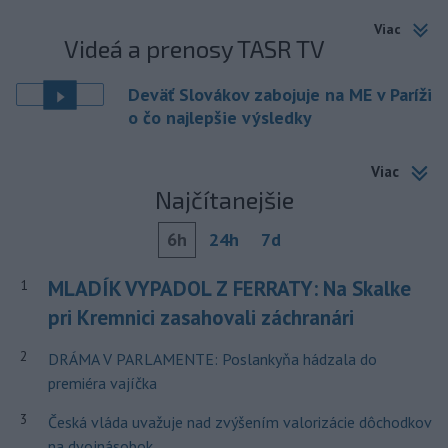
Viac
Videá a prenosy TASR TV
Deväť Slovákov zabojuje na ME v Paríži
o čo najlepšie výsledky
Viac
Najčítanejšie
6h
24h
7d
MLADÍK VYPADOL Z FERRATY: Na Skalke
1
pri Kremnici zasahovali záchranári
2
DRÁMA V PARLAMENTE: Poslankyňa hádzala do
premiéra vajíčka
3
Česká vláda uvažuje nad zvýšením valorizácie dôchodkov
na dvojnásobok