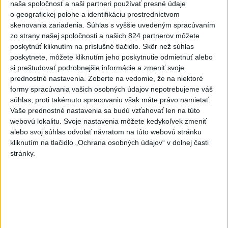
naša spoločnosť a naši partneri používať presné údaje
Pamätný deň obetí banských
o geografickej polohe a identifikáciu prostredníctvom
nešťastí pripomína tragédiu v
skenovania zariadenia. Súhlas s vyššie uvedeným spracúvaním
Handlovej
zo strany našej spoločnosti a našich 824 partnerov môžete
dnes 5:15
poskytnúť kliknutím na príslušné tlačidlo. Skôr než súhlas
poskytnete, môžete kliknutím jeho poskytnutie odmietnuť alebo
ÚTOK MEDVEĎA: V Turanoch pri zjazde z D1 našli
si preštudovať podrobnejšie informácie a zmeniť svoje
zraneného muža
prednostné nastavenia.
Zoberte na vedomie, že na niektoré
formy spracúvania vašich osobných údajov nepotrebujeme váš
Polícia upozorňuje seniorov na nekalé praktiky podvodníkov
súhlas, proti takémuto spracovaniu však máte právo namietať.
Vaše prednostné nastavenia sa budú vzťahovať len na túto
webovú lokalitu. Svoje nastavenia môžete kedykoľvek zmeniť
Erik Tomáš: Ak si I. Korčok založí živnosť, nebude to správne
alebo svoj súhlas odvolať návratom na túto webovú stránku
kliknutím na tlačidlo „Ochrana osobných údajov“ v dolnej časti
stránky.
Zahraničie
Vlani prišlo o život na celom svete
350 humanitárnych pracovníkov
dnes 6:20