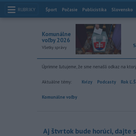
RUBRIKY
Index
Šport
Počasie
Publicistika
Slovensko
Komunálne
voľby 2026
S
Všetky správy
Úprimne ľutujeme, že sme nenašli odkaz na ktor
Aktuálne témy:
Kvízy
Podcasty
Rok Ľ.Š
Komunálne voľby
Aj štvrtok bude horúci, dajte 