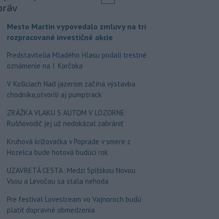
práv
Mesto Martin vypovedalo zmluvy na tri
rozpracované investičné akcie
Predstavitelia Mladého Hlasu podali trestné
oznámenie na I. Korčoka
V Košiciach Nad jazerom začína výstavba
chodníka,otvorili aj pumptrack
ZRÁŽKA VLAKU S AUTOM V LOZORNE:
Rušňovodič jej už nedokázal zabrániť
Kruhová križovatka v Poprade v smere z
Hozelca bude hotová budúci rok
UZAVRETÁ CESTA: Medzi Spišskou Novou
Vsou a Levočou sa stala nehoda
Pre festival Lovestream vo Vajnoroch budú
platiť dopravné obmedzenia