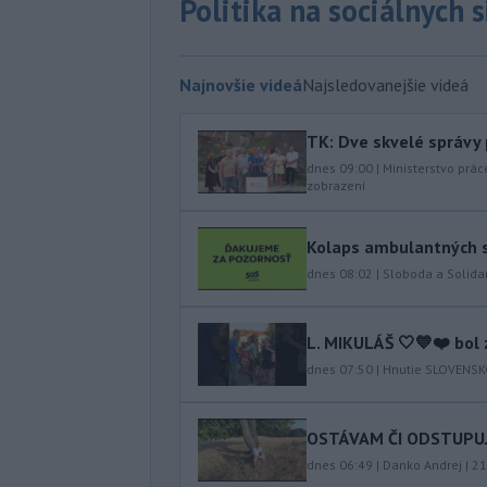
Politika na sociálnych 
Najnovšie videá
Najsledovanejšie videá
TK: Dve skvelé správy
dnes 09:00
|
Ministerstvo prác
zobrazení
Kolaps ambulantných s
dnes 08:02
|
Sloboda a Solidar
L. MIKULÁŠ 🤍💙❤️ bol 
dnes 07:50
|
Hnutie SLOVENS
OSTÁVAM ČI ODSTUPUJEM
dnes 06:49
|
Danko Andrej
|
21