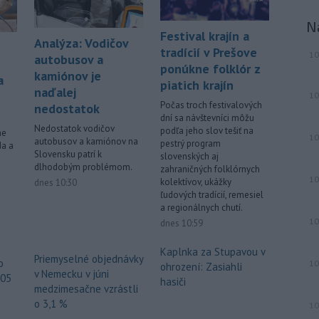
neďaleko Jeruzalema, kde narastá
N
napätie, pretože jeho obyvatelia sa
Festival krajín a
Analýza: Vodičov
obávajú vysťahovania.
tradícií v Prešove
10
autobusov a
ponúkne folklór z
-
Na severnom výbežku
17:32
kamiónov je
a
piatich krajín
ostrova Szigetcsúcs na Dunaji v
naďalej
10
maďarskej obci
Kisoroszi našli v
Počas troch festivalových
nedostatok
koryte rieky bombu s hmotnosťou
dní sa návštevníci môžu
Nedostatok vodičov
približne 500 kilogramov. Samospráva
podľa jeho slov tešiť na
ne
10
autobusov a kamiónov na
pestrý program
to v stredu uviedla na svojej webovej
da a
Slovensku patrí k
slovenských aj
stránke, pričom neskôr napísala, že
dlhodobým problémom.
zahraničných folklórnych
pyrotechnici ju úspešne odstránili.
10
kolektívov, ukážky
dnes 10:30
ľudových tradícií, remesiel
Viac >
a regionálnych chutí.
10
dnes 10:59
Kaplnka za Stupavou v
Priemyselné objednávky
o
10
ohrození: Zasiahli
v Nemecku v júni
605
hasiči
medzimesačne vzrástli
o 3,1 %
10