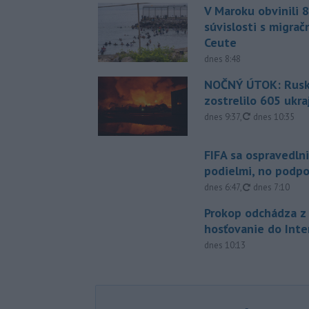
V Maroku obvinili 8
súvislosti s migrač
Ceute
dnes 8:48
NOČNÝ ÚTOK: Rusko
zostrelilo 605 ukr
aktualizované
dnes 9:37
,
dnes 10:35
FIFA sa ospravedlni
podielmi, no podpo
aktualizované
dnes 6:47
,
dnes 7:10
Prokop odchádza z 
hosťovanie do Inte
dnes 10:13