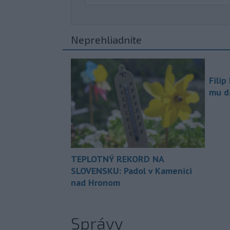
Neprehliadnite
Filip
mu da
TEPLOTNÝ REKORD NA
SLOVENSKU: Padol v Kamenici
nad Hronom
Správy