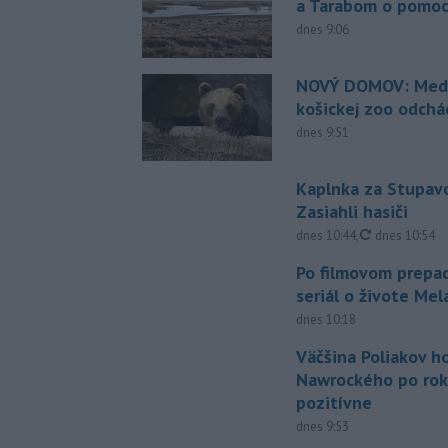
a Tarabom o pomoc
dnes 9:06
NOVÝ DOMOV: Medv
košickej zoo odchá
dnes 9:51
Kaplnka za Stupavo
Zasiahli hasiči
aktualizovan
dnes 10:44
,
dnes 10:54
Po filmovom prepad
seriál o živote Me
dnes 10:18
Väčšina Poliakov h
Nawrockého po rok
pozitívne
dnes 9:53