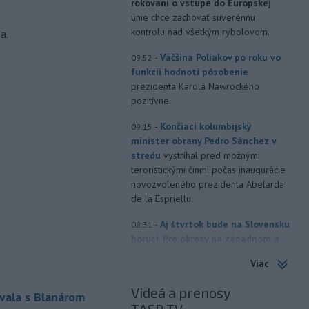
rokovaní o vstupe do Európskej
únie chce zachovať suverénnu
kontrolu nad všetkým rybolovom.
a.
-
Väčšina Poliakov po roku vo
09:52
funkcii hodnotí pôsobenie
prezidenta Karola Nawrockého
pozitívne.
-
Končiaci kolumbijský
09:15
minister obrany Pedro Sánchez v
stredu
vystríhal pred možnými
teroristickými činmi počas inaugurácie
novozvoleného prezidenta Abelarda
de la Espriellu.
-
Aj štvrtok bude na Slovensku
08:31
horúci. Pre okresy na západnom a
južnom
Slovensku a niektoré okresy v
Viac
strede a na východe krajiny vydal
Slovenský hydrometeorologický ústav
Videá a prenosy
vala s Blanárom
(SHMÚ) výstrahy tretieho stupňa pred