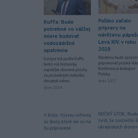
Poľsko začalo
Kuffa: Bude
prípravy na
potrebné vo väčšej
návštevu pápež
miere budovať
Leva XIV. v roku
vodozádržné
2028
opatrenia
Návštevu bude spoloč
Európa má podľa Kuffu
pripravovať poľská vlá
tento rok historicky
Konferencia biskupov
najväčšie zhorené plochy
Poľska.
za posledných niekoľko
dnes 10:37
desiatok rokov.
dnes 10:54
NOČNÝ ÚTOK: Rusk
V. Križo: Výzvou reformy
tvrdí, že zostrelilo 
sú školy, ktoré nie sú na
ukrajinských dronov
ňu pripravené