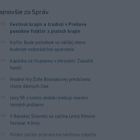
ajnovšie
zo Správ
Festival krajín a tradícií v Prešove
:59
ponúkne folklór z piatich krajín
:54
Kuffa: Bude potrebné vo väčšej miere
budovať vodozádržné opatrenia
:54
Kaplnka za Stupavou v ohrození: Zasiahli
hasiči
:51
Hradné hry Žofie Bosniakovej predstavia
chute dávnych čias
:44
Lesy SR v tomto období evidujú viacero
lesných požiarov
:39
V Banskej Štiavnici sa začína Letný filmový
festival 4 živly
:37
Poľsko začalo prípravy na návštevu pápeža