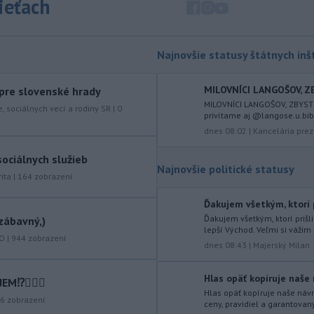
sieťach
zápasia s kritickou situáciou na Dunaji a
v hre je aj možné odstavenie jadrovej
elektrárne.
Najnovšie statusy štátnych inšt
-
Litovská pohraničná stráž
20:17
objavila ďalší podzemný tunel,
ktorý mal
slúžiť na nelegálne
MILOVNÍCI LANGOŠOV, ZB
 pre slovenské hrady
prevádzanie migrantov z Bieloruska
MILOVNÍCI LANGOŠOV, ZBYSTR
e, sociálnych vecí a rodiny SR
|
0
na územie tohto členského štátu
privítame aj @langose.u.bibi 
Európskej únie.
dnes 08:02
|
Kancelária prez
-
Ruská dezinformačná
20:08
ociálnych služieb
Najnovšie politické statusy
kampaň sa vo Francúzsku zamerala
ita
|
164
zobrazení
na ďalšieho
kandidáta, bývalého
centristického premiéra Attala. Ako
Ďakujem všetkým, ktorí p
informovala agentúra AFP, odhalil ju
Ďakujem všetkým, ktorí prišl
zábavný,)
vládny úrad Viginum a s „vysokou
lepší Východ. Veľmi si vážim
KO
|
944
zobrazení
mierou istoty“ pripísal proruskej
dnes 08:43
|
Majerský Milan
dezinformačnej sieti s názvom
Matrioška.
Hlas opäť kopíruje naše 
⁉️🤷🏻‍♂️
Hlas opäť kopíruje naše návr
-
Na jednokoľajovom
20:02
6
zobrazení
ceny, pravidiel a garantovan