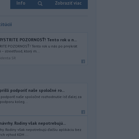
Info
Zobraziť viac
itúcií
YSTRITE POZORNOSŤ! Tento rok u n...
ITE POZORNOSŤ! Tento rok u nás po prvýkrát
– streetfood, ktorý m...
identa SR
rišli podporiť naše spoločné ro...
i podporiť naše spoločné rozhodnutie ísť ďalej za
 podporu koleg...
návrhy. Rodiny však nepotrebujú...
hy. Rodiny však nepotrebujú ďalšiu aplikáciu bez
ých výhod KDH ...