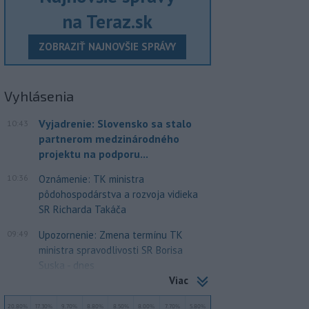
na Teraz.sk
ZOBRAZIŤ NAJNOVŠIE SPRÁVY
Vyhlásenia
Vyjadrenie: Slovensko sa stalo
10:43
partnerom medzinárodného
projektu na podporu...
10:36
Oznámenie: TK ministra
pôdohospodárstva a rozvoja vidieka
SR Richarda Takáča
09:49
Upozornenie: Zmena termínu TK
ministra spravodlivosti SR Borisa
Suska - dnes
Viac