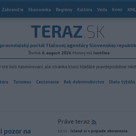
Zahraničie
Ekonomika
Regióny
Kultúra
Veda
Krimi
XML
TERAZ
.SK
pravodajský portál Tlačovej agentúry Slovenskej republi
Štvrtok
6. august 2026
Meniny má
Jozefína
ý ste boli nasmerovaní, ale stránka ktorú hľadáte pravdepodobne nikd
túra
Turizmus
Cestovanie
Rok dobrovoľníctva
Dielo týždňa
Práve teraz
si pozor na
-
Island si v prípade obnovenia
10:31