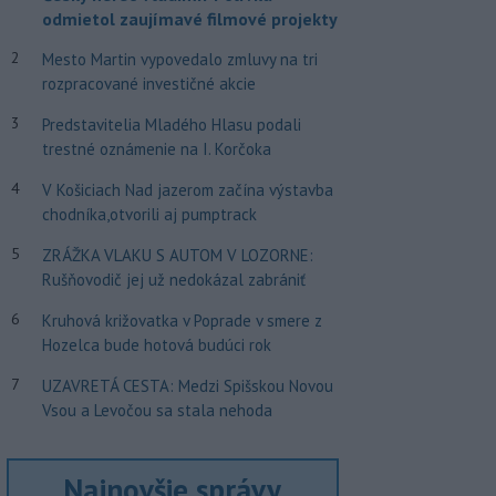
odmietol zaujímavé filmové projekty
2
Mesto Martin vypovedalo zmluvy na tri
rozpracované investičné akcie
3
Predstavitelia Mladého Hlasu podali
trestné oznámenie na I. Korčoka
4
V Košiciach Nad jazerom začína výstavba
chodníka,otvorili aj pumptrack
5
ZRÁŽKA VLAKU S AUTOM V LOZORNE:
Rušňovodič jej už nedokázal zabrániť
6
Kruhová križovatka v Poprade v smere z
Hozelca bude hotová budúci rok
7
UZAVRETÁ CESTA: Medzi Spišskou Novou
Vsou a Levočou sa stala nehoda
Najnovšie správy