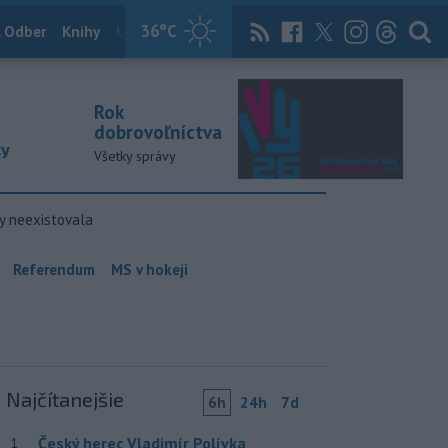
36
°C
 Odber
Knihy
Útulkovo
Magazín
News Now
Archív
TASR
Rok
dobrovoľníctva
ky
Všetky správy
y neexistovala
Referendum
MS v hokeji
Najčítanejšie
6h
24h
7d
Český herec Vladimír Polívka
1