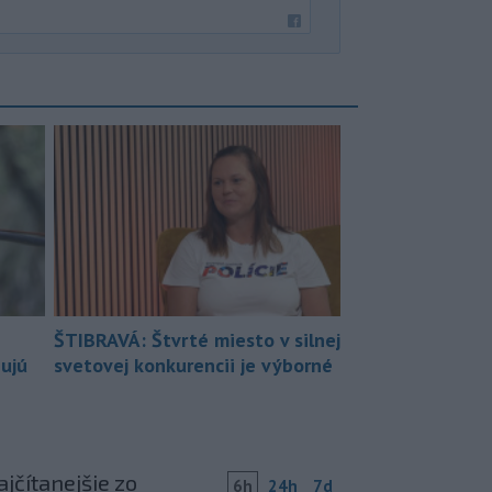
ŠTIBRAVÁ: Štvrté miesto v silnej
bujú
svetovej konkurencii je výborné
jčítanejšie zo
6h
24h
7d