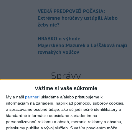
VEĽKÁ PREDPOVEĎ POČASIA:
Extrémne horúčavy ustúpili. Alebo
žeby nie?
HRABKO o výhode
Majerského:Mazurek a Laššáková majú
rovnakých voličov
Správy
Vážime si vaše súkromie
My a naši
partneri
ukladáme a/alebo pristupujeme k
informáciám na zariadení, napríklad pomocou súborov cookies,
a spracúvame osobné údaje, ako sú jedinečné identifikátory a
štandardné informácie odosielané zariadením na
personalizovanú reklamu a obsah, meranie reklamy a obsahu,
prieskumy publika a vývoj služieb.
S vaším povolením môže