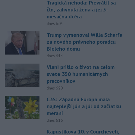
Tragická nehoda: Prevrátil sa
čln, zahynula žena a jej 5-
mesačná dcéra
dnes 6:05
Trump vymenoval Willa Scharfa
za nového právneho poradcu
Bieleho domu
dnes 6:14
Vlani prišlo o život na celom
svete 350 humanitárnych
pracovníkov
dnes 6:20
C3S: Západná Európa mala
najteplejší jún a júl od začiatku
meraní
dnes 6:16
Kapustíková 10. v Courcheveli,