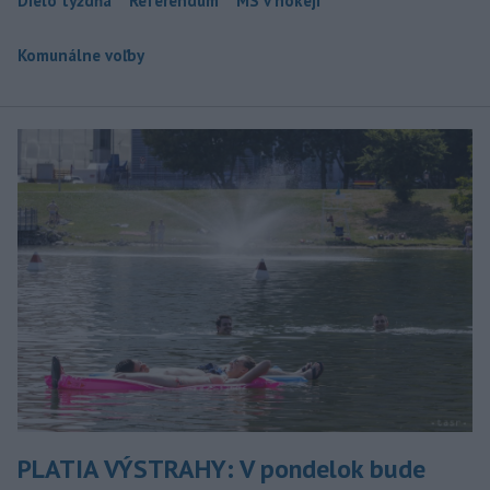
Dielo týždňa
Referendum
MS v hokeji
Komunálne voľby
PLATIA VÝSTRAHY: V pondelok bude