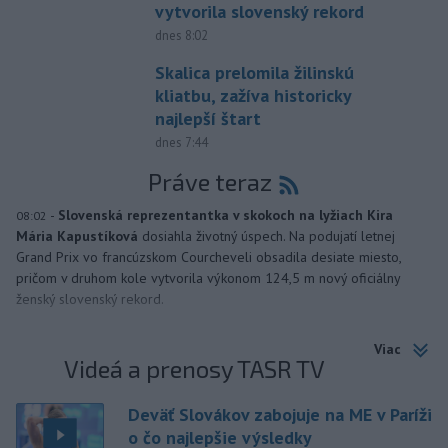
vytvorila slovenský rekord
dnes 8:02
Skalica prelomila žilinskú
kliatbu, zažíva historicky
najlepší štart
dnes 7:44
Práve teraz
-
Slovenská reprezentantka v skokoch na lyžiach Kira
08:02
Mária Kapustíková
dosiahla životný úspech. Na podujatí letnej
Grand Prix vo francúzskom Courcheveli obsadila desiate miesto,
pričom v druhom kole vytvorila výkonom 124,5 m nový oficiálny
ženský slovenský rekord.
Viac
Videá a prenosy TASR TV
Deväť Slovákov zabojuje na ME v Paríži
o čo najlepšie výsledky