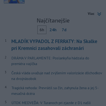
Viac
Najčítanejšie
6h
24h
7d
MLADÍK VYPADOL Z FERRATY: Na Skalke
1
pri Kremnici zasahovali záchranári
2
DRÁMA V PARLAMENTE: Poslankyňa hádzala do
premiéra vajíčka
3
Česká vláda uvažuje nad zvýšením valorizácie dôchodkov
na dvojnásobok
4
Tragická nehoda: Prevrátil sa čln, zahynula žena a jej 5-
mesačná dcéra
5
ÚTOK MEDVEĎA: V Turanoch pri zjazde z D1 našli