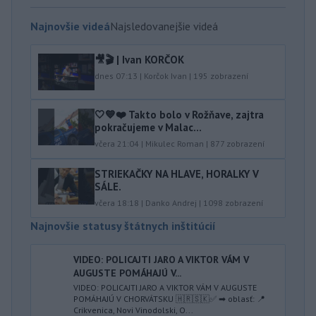
Najnovšie videá
Najsledovanejšie videá
🎥🎬 | Ivan KORČOK
dnes 07:13
|
Korčok Ivan
|
195
zobrazení
🤍💙❤️ Takto bolo v Rožňave, zajtra
pokračujeme v Malac...
včera 21:04
|
Mikulec Roman
|
877
zobrazení
STRIEKAČKY NA HLAVE, HORALKY V
SÁLE.
včera 18:18
|
Danko Andrej
|
1098
zobrazení
Najnovšie statusy štátnych inštitúcií
VIDEO: POLICAJTI JARO A VIKTOR VÁM V
AUGUSTE POMÁHAJÚ V...
VIDEO: POLICAJTI JARO A VIKTOR VÁM V AUGUSTE
POMÁHAJÚ V CHORVÁTSKU 🇭🇷🇸🇰✅ ➡ oblasť: 📍
Crikvenica, Novi Vinodolski, O...