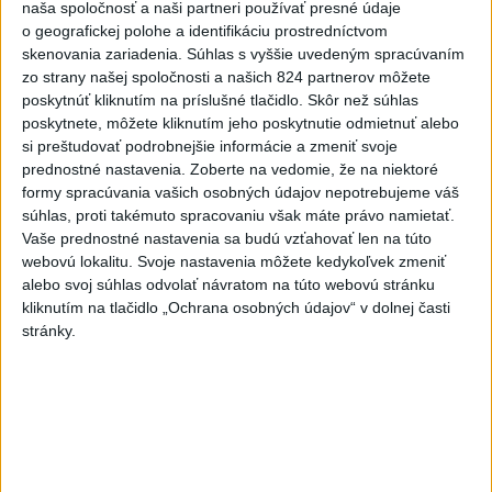
naša spoločnosť a naši partneri používať presné údaje
o geografickej polohe a identifikáciu prostredníctvom
skenovania zariadenia. Súhlas s vyššie uvedeným spracúvaním
zo strany našej spoločnosti a našich 824 partnerov môžete
poskytnúť kliknutím na príslušné tlačidlo. Skôr než súhlas
poskytnete, môžete kliknutím jeho poskytnutie odmietnuť alebo
si preštudovať podrobnejšie informácie a zmeniť svoje
Tragická nehoda: Prevrátil sa čln,
prednostné nastavenia.
Zoberte na vedomie, že na niektoré
formy spracúvania vašich osobných údajov nepotrebujeme váš
zahynula žena a jej 5-mesačná dcéra
súhlas, proti takémuto spracovaniu však máte právo namietať.
Vaše prednostné nastavenia sa budú vzťahovať len na túto
Polícia vedie trestné stíhanie voči vodičovi.
webovú lokalitu. Svoje nastavenia môžete kedykoľvek zmeniť
dnes 6:05
alebo svoj súhlas odvolať návratom na túto webovú stránku
kliknutím na tlačidlo „Ochrana osobných údajov“ v dolnej časti
Slovensko
stránky.
Vášaryová: Vnímanie Poľska na
Slovensku sa výrazne zlepšilo
dnes 9:05
Zbystrite: Ste si istí, že skladujete potraviny správne?