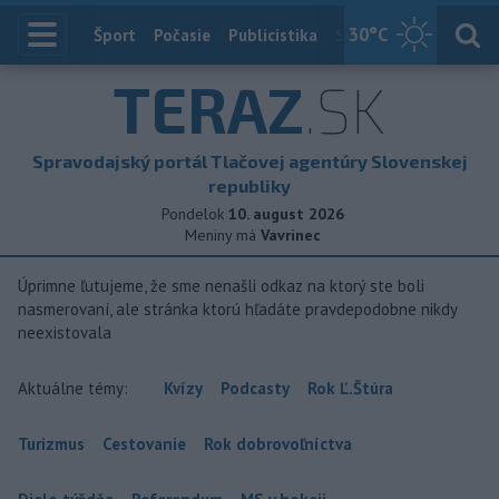
30
°C
Index
Šport
Počasie
Publicistika
Slovensko
Zahranič
TERAZ
.SK
Spravodajský portál Tlačovej agentúry Slovenskej
republiky
Pondelok
10. august 2026
Meniny má
Vavrinec
Úprimne ľutujeme, že sme nenašli odkaz na ktorý ste boli
nasmerovaní, ale stránka ktorú hľadáte pravdepodobne nikdy
neexistovala
Aktuálne témy:
Kvízy
Podcasty
Rok Ľ.Štúra
Turizmus
Cestovanie
Rok dobrovoľníctva