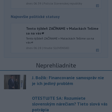
dnes 06:39
|
Polícia Slovenskej republiky
Najnovšie politické statusy
Tento týždeň ZAČÍNAME v Malackách Tešíme
sa na vás🫵
Tento týždeň ZAČÍNAME v Malackách Tešíme sa na
vás🫵
dnes 06:28
|
Hnutie SLOVENSKO
Neprehliadnite
J. Božik: Financovanie samospráv nie
je ich jediný problém
OTESTUJTE SA: Rozumiete
slovenským nárečiam? Tieto slová vás
potrápia