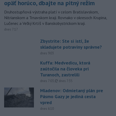
opäť horúco, dbajte na pitný režim
Druhostupňová výstraha platí v celom Bratislavskom,
Nitrianskom a Trnavskom kraji. Rovnako v okresoch Krupina,
Lučenec a Veľký Krtíš v Banskobystrickom kraji.
dnes 7:17
Zbystrite: Ste si istí, že
skladujete potraviny správne?
dnes 9:03
Kuffa: Medvedicu, ktorá
zaútočila na človeka pri
Turanoch, zastrelili
aktualizované
dnes 7:03
,
dnes 7:35
Mladenov: Odmietaný plán pre
Pásmo Gazy je jediná cesta
vpred
dnes 6:10