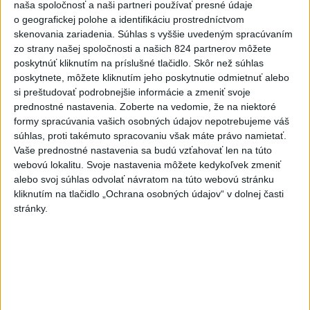
dnes 12:31
naša spoločnosť a naši partneri používať presné údaje
o geografickej polohe a identifikáciu prostredníctvom
Slovensko
skenovania zariadenia. Súhlas s vyššie uvedeným spracúvaním
zo strany našej spoločnosti a našich 824 partnerov môžete
poskytnúť kliknutím na príslušné tlačidlo. Skôr než súhlas
Rómovia prisťahovaní do maďarskej
poskytnete, môžete kliknutím jeho poskytnutie odmietnuť alebo
obce sa vrátili do košickej osady
si preštudovať podrobnejšie informácie a zmeniť svoje
dnes 15:16
prednostné nastavenia.
Zoberte na vedomie, že na niektoré
formy spracúvania vašich osobných údajov nepotrebujeme váš
súhlas, proti takémuto spracovaniu však máte právo namietať.
PS žiada pre kamery zasadnutie brannobezpečnostného
Vaše prednostné nastavenia sa budú vzťahovať len na túto
výboru NR SR
webovú lokalitu. Svoje nastavenia môžete kedykoľvek zmeniť
alebo svoj súhlas odvolať návratom na túto webovú stránku
Nominovať na udelenie značky Európske dedičstvo možno do
kliknutím na tlačidlo „Ochrana osobných údajov“ v dolnej časti
30. septembra
stránky.
Šutaj Eštok: Možno očakávať zvýšenú nelegálnu migráciu
Zahraničie
Na sociálnych sieťach sa opäť