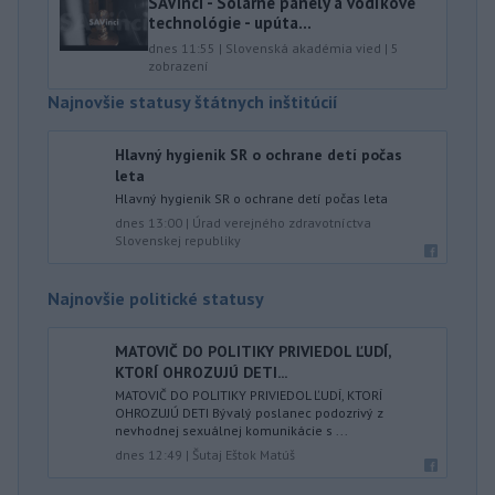
SAVinci - Solárne panely a vodíkové
technológie - upúta...
dnes 11:55
|
Slovenská akadémia vied
|
5
zobrazení
Najnovšie statusy štátnych inštitúcií
Hlavný hygienik SR o ochrane detí počas
leta
Hlavný hygienik SR o ochrane detí počas leta
dnes 13:00
|
Úrad verejného zdravotníctva
Slovenskej republiky
Najnovšie politické statusy
MATOVIČ DO POLITIKY PRIVIEDOL ĽUDÍ,
KTORÍ OHROZUJÚ DETI...
MATOVIČ DO POLITIKY PRIVIEDOL ĽUDÍ, KTORÍ
OHROZUJÚ DETI Bývalý poslanec podozrivý z
nevhodnej sexuálnej komunikácie s ...
dnes 12:49
|
Šutaj Eštok Matúš