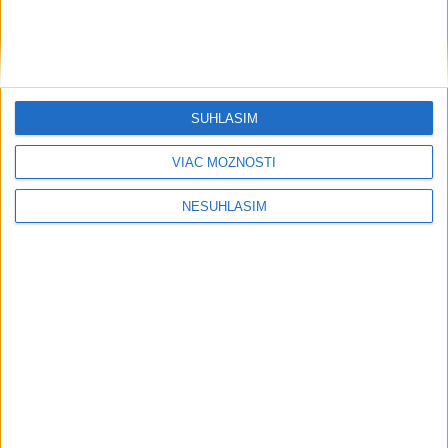
SÚHLASÍM
VIAC MOŽNOSTÍ
NESÚHLASÍM
....