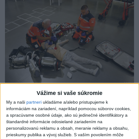
VIDEO: Umelá inteligencia a robotika
Vážime si vaše súkromie
pomáhajú už aj záchranárom
My a naši
partneri
ukladáme a/alebo pristupujeme k
informáciám na zariadení, napríklad pomocou súborov cookies,
Robotika zahŕňa prístroj na mechanické kompresie hrudníka,
a spracúvame osobné údaje, ako sú jedinečné identifikátory a
hydraulické nosidlá, ktoré pomáhajú záchranárom
štandardné informácie odosielané zariadením na
odtransportovať pacienta a premiestniť ho na miesto, kam
personalizovanú reklamu a obsah, meranie reklamy a obsahu,
potrebujú, a ďalšie pomôcky.
prieskumy publika a vývoj služieb.
S vaším povolením môže