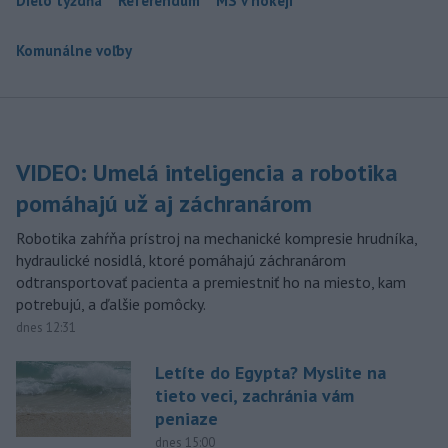
Dielo týždňa
Referendum
MS v hokeji
Komunálne voľby
VIDEO: Umelá inteligencia a robotika
pomáhajú už aj záchranárom
Robotika zahŕňa prístroj na mechanické kompresie hrudníka,
hydraulické nosidlá, ktoré pomáhajú záchranárom
odtransportovať pacienta a premiestniť ho na miesto, kam
potrebujú, a ďalšie pomôcky.
dnes 12:31
Letíte do Egypta? Myslite na
tieto veci, zachránia vám
peniaze
dnes 15:00