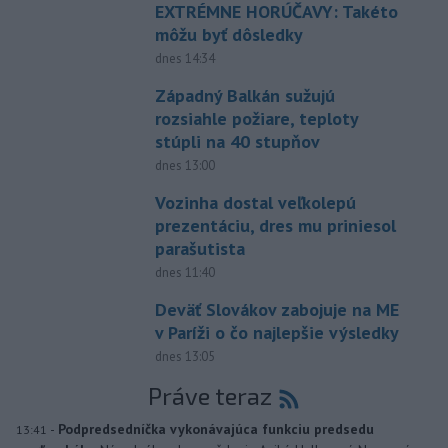
EXTRÉMNE HORÚČAVY: Takéto
môžu byť dôsledky
dnes 14:34
Západný Balkán sužujú
rozsiahle požiare, teploty
stúpli na 40 stupňov
dnes 13:00
Vozinha dostal veľkolepú
prezentáciu, dres mu priniesol
parašutista
dnes 11:40
Deväť Slovákov zabojuje na ME
v Paríži o čo najlepšie výsledky
dnes 13:05
Práve teraz
-
Podpredsedníčka vykonávajúca funkciu predsedu
13:41