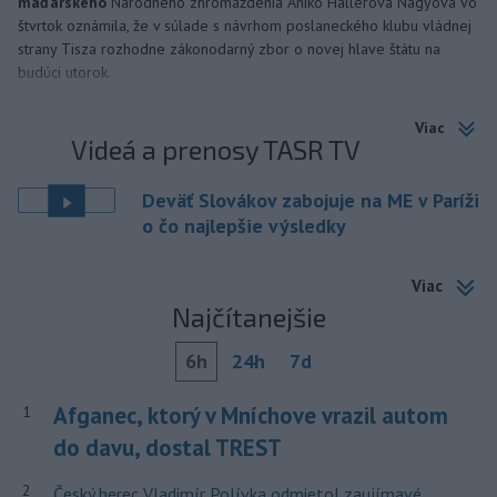
maďarského
Národného zhromaždenia Anikó Hallerová Nagyová vo
štvrtok oznámila, že v súlade s návrhom poslaneckého klubu vládnej
strany Tisza rozhodne zákonodarný zbor o novej hlave štátu na
budúci utorok.
Viac
Videá a prenosy TASR TV
Deväť Slovákov zabojuje na ME v Paríži
o čo najlepšie výsledky
Viac
Najčítanejšie
6h
24h
7d
Afganec, ktorý v Mníchove vrazil autom
1
do davu, dostal TREST
2
Český herec Vladimír Polívka odmietol zaujímavé