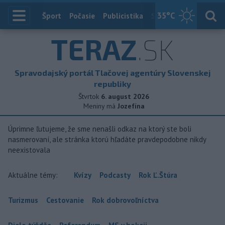
35
°C
Index
Šport
Počasie
Publicistika
Slovensko
Zahranič
TERAZ
.SK
Spravodajský portál Tlačovej agentúry Slovenskej
republiky
Štvrtok
6. august 2026
Meniny má
Jozefína
Úprimne ľutujeme, že sme nenašli odkaz na ktorý ste boli
nasmerovaní, ale stránka ktorú hľadáte pravdepodobne nikdy
neexistovala
Aktuálne témy:
Kvízy
Podcasty
Rok Ľ.Štúra
Turizmus
Cestovanie
Rok dobrovoľníctva