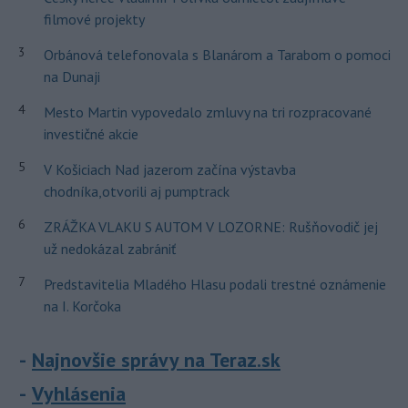
filmové projekty
3
Orbánová telefonovala s Blanárom a Tarabom o pomoci
na Dunaji
4
Mesto Martin vypovedalo zmluvy na tri rozpracované
investičné akcie
5
V Košiciach Nad jazerom začína výstavba
chodníka,otvorili aj pumptrack
6
ZRÁŽKA VLAKU S AUTOM V LOZORNE: Rušňovodič jej
už nedokázal zabrániť
7
Predstavitelia Mladého Hlasu podali trestné oznámenie
na I. Korčoka
Najnovšie správy na Teraz.sk
Vyhlásenia