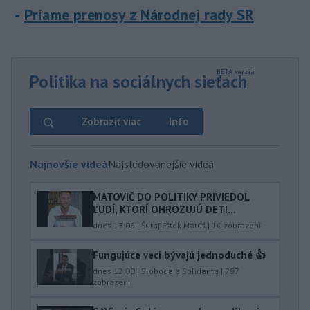
Priame prenosy z Národnej rady SR
Politika na sociálnych sieťach
Zobraziť viac
Info
Najnovšie videá
Najsledovanejšie videá
MATOVIČ DO POLITIKY PRIVIEDOL
ĽUDÍ, KTORÍ OHROZUJÚ DETI...
dnes 13:06
|
Šutaj Eštok Matúš
|
10
zobrazení
Fungujúce veci bývajú jednoduché 👍
dnes 12:00
|
Sloboda a Solidarita
|
787
zobrazení