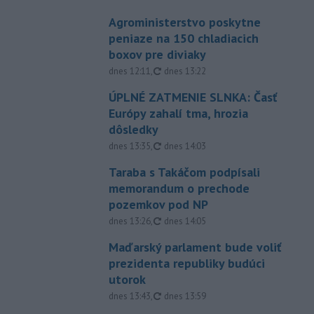
Agroministerstvo poskytne
peniaze na 150 chladiacich
boxov pre diviaky
aktualizované
dnes 12:11
,
dnes 13:22
ÚPLNÉ ZATMENIE SLNKA: Časť
Európy zahalí tma, hrozia
dôsledky
aktualizované
dnes 13:35
,
dnes 14:03
Taraba s Takáčom podpísali
memorandum o prechode
pozemkov pod NP
aktualizované
dnes 13:26
,
dnes 14:05
Maďarský parlament bude voliť
prezidenta republiky budúci
utorok
aktualizované
dnes 13:43
,
dnes 13:59