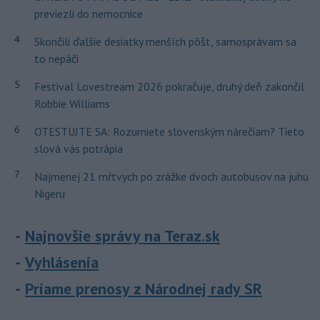
previezli do nemocnice
4
Skončili ďalšie desiatky menších pôšt, samosprávam sa
to nepáči
5
Festival Lovestream 2026 pokračuje, druhý deň zakončil
Robbie Williams
6
OTESTUJTE SA: Rozumiete slovenským nárečiam? Tieto
slová vás potrápia
7
Najmenej 21 mŕtvych po zrážke dvoch autobusov na juhu
Nigeru
Najnovšie správy na Teraz.sk
Vyhlásenia
Priame prenosy z Národnej rady SR