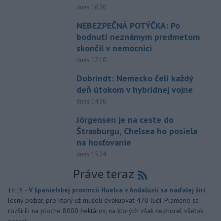
dnes 16:20
NEBEZPEČNÁ POTÝČKA: Po
bodnutí neznámym predmetom
skončil v nemocnici
dnes 12:10
Dobrindt: Nemecko čelí každý
deň útokom v hybridnej vojne
dnes 14:30
Jörgensen je na ceste do
Štrasburgu, Chelsea ho posiela
na hosťovanie
dnes 15:24
Práve teraz
-
V španielskej provincii Huelva v Andalúzii sa naďalej šíri
16:15
lesný požiar, pre ktorý už museli evakuovať 470 ľudí. Plamene sa
rozšírili na ploche 8000 hektárov, na ktorých však nezhorel všetok