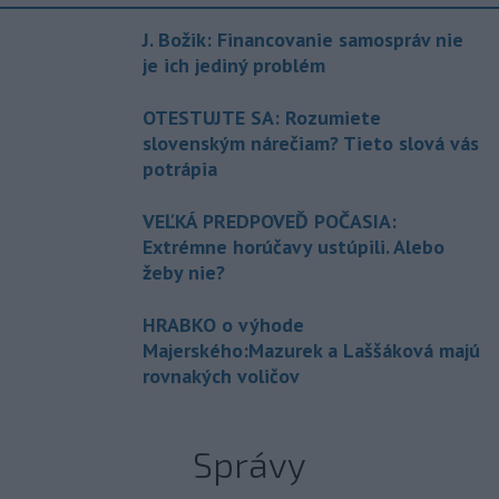
J. Božik: Financovanie samospráv nie
je ich jediný problém
OTESTUJTE SA: Rozumiete
slovenským nárečiam? Tieto slová vás
potrápia
VEĽKÁ PREDPOVEĎ POČASIA:
Extrémne horúčavy ustúpili. Alebo
žeby nie?
HRABKO o výhode
Majerského:Mazurek a Laššáková majú
rovnakých voličov
Správy