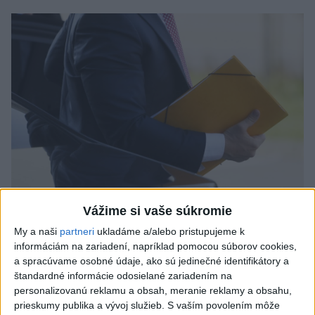
Odborník: Rozlišovanie medzi
Vážime si vaše súkromie
investíciami vás ochráni pred podvodmi
My a naši
partneri
ukladáme a/alebo pristupujeme k
informáciám na zariadení, napríklad pomocou súborov cookies,
Poukázal na to, že podvodníci prispôsobujú názvy produktov
a spracúvame osobné údaje, ako sú jedinečné identifikátory a
aj príbehy tomu, čo práve priťahuje pozornosť.
štandardné informácie odosielané zariadením na
personalizovanú reklamu a obsah, meranie reklamy a obsahu,
dnes 9:38
prieskumy publika a vývoj služieb.
S vaším povolením môže