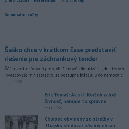
Dielo týždňa
Referendum
MS v hokeji
Komunálne voľby
Šaško chce v krátkom čase predstaviť
riešenie pre záchrankový tender
Šéf rezortu zároveň potvrdil, že nové klimatizácie, do ktorých
investovalo ministerstvo, sa postupne inštalujú do nemocníc.
dnes 11:58
Erik Tomáš: Ak si I. Korčok založí
živnosť, nebude to správne
dnes 13:59
Chlapec obvinený zo streľby v
Thajsku sledoval násilný obsah