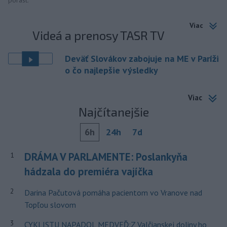
porast.
Viac
Videá a prenosy TASR TV
Deväť Slovákov zabojuje na ME v Paríži
o čo najlepšie výsledky
Viac
Najčítanejšie
6h
24h
7d
DRÁMA V PARLAMENTE: Poslankyňa
1
hádzala do premiéra vajíčka
2
Darina Pačutová pomáha pacientom vo Vranove nad
Topľou slovom
3
CYKLISTU NAPADOL MEDVEĎ:Z Valčianskej doliny ho