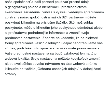
Slovensko
naša spoločnosť a naši partneri používať presné údaje
o geografickej polohe a identifikáciu prostredníctvom
skenovania zariadenia. Súhlas s vyššie uvedeným spracúvaním
Erik Tomáš: Ak si I. Korčok založí
zo strany našej spoločnosti a našich 824 partnerov môžete
živnosť, nebude to správne
poskytnúť kliknutím na príslušné tlačidlo. Skôr než súhlas
dnes 13:59
poskytnete, môžete kliknutím jeho poskytnutie odmietnuť alebo
si preštudovať podrobnejšie informácie a zmeniť svoje
prednostné nastavenia.
Zoberte na vedomie, že na niektoré
Aktuálne je dočasne zatvorených 63 pôšt, všetky majú
formy spracúvania vašich osobných údajov nepotrebujeme váš
otvoriť do 30.9.
súhlas, proti takémuto spracovaniu však máte právo namietať.
Vaše prednostné nastavenia sa budú vzťahovať len na túto
Šaško chce v krátkom čase predstaviť riešenie pre
webovú lokalitu. Svoje nastavenia môžete kedykoľvek zmeniť
záchrankový tender
alebo svoj súhlas odvolať návratom na túto webovú stránku
kliknutím na tlačidlo „Ochrana osobných údajov“ v dolnej časti
Kandidovať môžu aj nezávislí, potrebujú vyzbierať podpisy od
stránky.
občanov
Zahraničie
Novinára obvinili z antisemitizmu v
súvislosti s krízou v Ceute