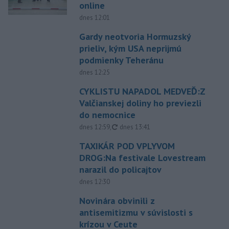
online
dnes 12:01
Gardy neotvoria Hormuzský
prieliv, kým USA neprijmú
podmienky Teheránu
dnes 12:25
CYKLISTU NAPADOL MEDVEĎ:Z
Valčianskej doliny ho previezli
do nemocnice
aktualizované
dnes 12:59
,
dnes 13:41
TAXIKÁR POD VPLYVOM
DROG:Na festivale Lovestream
narazil do policajtov
dnes 12:30
Novinára obvinili z
antisemitizmu v súvislosti s
krízou v Ceute