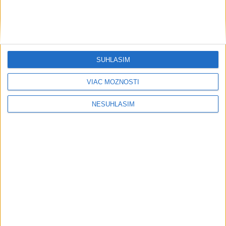
SÚHLASÍM
VIAC MOŽNOSTÍ
NESÚHLASÍM
....