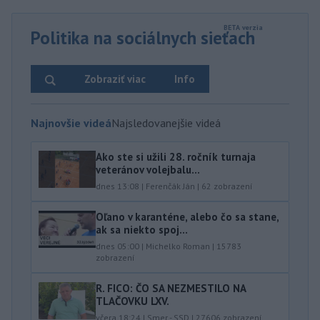
Politika na sociálnych sieťach
Zobraziť viac
Info
Najnovšie videá
Najsledovanejšie videá
Ako ste si užili 28. ročník turnaja
veteránov volejbalu...
dnes 13:08
|
Ferenčák Ján
|
62
zobrazení
Oľano v karanténe, alebo čo sa stane,
ak sa niekto spoj...
dnes 05:00
|
Michelko Roman
|
15783
zobrazení
R. FICO: ČO SA NEZMESTILO NA
TLAČOVKU LXV.
včera 18:24
|
Smer - SSD
|
27606
zobrazení