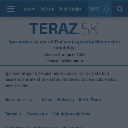
30
°C
Index
Šport
Počasie
Publicistika
Slovensko
Zahranič
TERAZ
.SK
Spravodajský portál Tlačovej agentúry Slovenskej
republiky
Nedela
9. august 2026
Meniny má
Ľubomíra
Úprimne ľutujeme, že sme nenašli odkaz na ktorý ste boli
nasmerovaní, ale stránka ktorú hľadáte pravdepodobne nikdy
neexistovala
Aktuálne témy:
Kvízy
Podcasty
Rok Ľ.Štúra
Turizmus
Cestovanie
Rok dobrovoľníctva