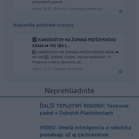
prírodných jazerá...
včera 18:35
|
Polícia Slovenskej republiky
Najnovšie politické statusy
9️⃣ KANDIDÁTOV NA ŽUPANA PREŠOVSKÉHO
KRAJA ➡️ NO IBA 1️...
9️⃣ KANDIDÁTOV NA ŽUPANA PREŠOVSKÉHO KRAJA ➡️
NO IBA 1️⃣. ZDRAVÁ VOĽBA - MILAN MAJERSKÝ ✅️❗️
Podpora mužovi, ktorému na ...
včera 21:23
|
Škripek Branislav
Neprehliadnite
ĎALŠÍ TEPLOTNÝ REKORD: Tentoraz
padol v Dolných Plachtinciach
VIDEO: Umelá inteligencia a robotika
pomáhajú už aj záchranárom