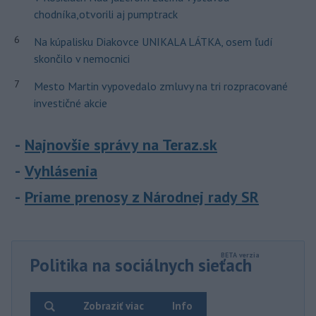
chodníka,otvorili aj pumptrack
6
Na kúpalisku Diakovce UNIKALA LÁTKA, osem ľudí
skončilo v nemocnici
7
Mesto Martin vypovedalo zmluvy na tri rozpracované
investičné akcie
Najnovšie správy na Teraz.sk
Vyhlásenia
Priame prenosy z Národnej rady SR
Politika na sociálnych sieťach
Zobraziť viac
Info