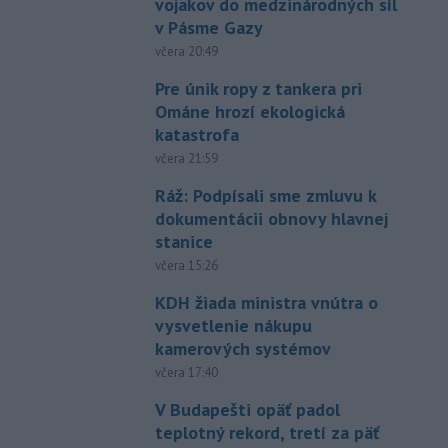
vojakov do medzinárodných síl
v Pásme Gazy
včera 20:49
Pre únik ropy z tankera pri
Ománe hrozí ekologická
katastrofa
včera 21:59
Ráž: Podpísali sme zmluvu k
dokumentácii obnovy hlavnej
stanice
včera 15:26
KDH žiada ministra vnútra o
vysvetlenie nákupu
kamerových systémov
včera 17:40
V Budapešti opäť padol
teplotný rekord, tretí za päť