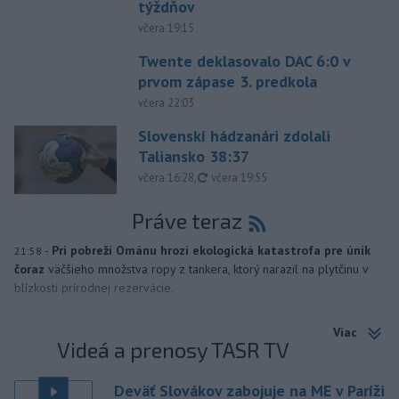
týždňov
včera 19:15
Twente deklasovalo DAC 6:0 v
prvom zápase 3. predkola
včera 22:03
Slovenskí hádzanári zdolali
Taliansko 38:37
aktualizované
včera 16:28
,
včera 19:55
Práve teraz
-
Pri pobreží Ománu hrozí ekologická katastrofa pre únik
21:58
čoraz
väčšieho množstva ropy z tankera, ktorý narazil na plytčinu v
blízkosti prírodnej rezervácie.
Viac
Videá a prenosy TASR TV
Deväť Slovákov zabojuje na ME v Paríži