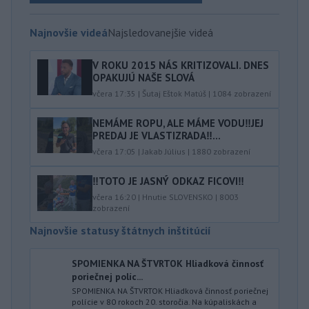
Najnovšie videá
Najsledovanejšie videá
V ROKU 2015 NÁS KRITIZOVALI. DNES
OPAKUJÚ NAŠE SLOVÁ
včera 17:35
|
Šutaj Eštok Matúš
|
1084
zobrazení
NEMÁME ROPU, ALE MÁME VODU‼️JEJ
PREDAJ JE VLASTIZRADA‼️...
včera 17:05
|
Jakab Július
|
1880
zobrazení
‼️TOTO JE JASNÝ ODKAZ FICOVI‼️
včera 16:20
|
Hnutie SLOVENSKO
|
8003
zobrazení
Najnovšie statusy štátnych inštitúcií
SPOMIENKA NA ŠTVRTOK Hliadková činnosť
poriečnej políc...
SPOMIENKA NA ŠTVRTOK Hliadková činnosť poriečnej
polície v 80 rokoch 20. storočia. Na kúpaliskách a