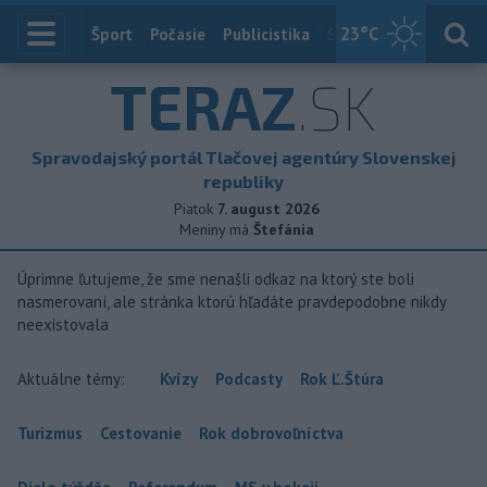
23
°C
Index
Šport
Počasie
Publicistika
Slovensko
Zahranič
TERAZ
.SK
Spravodajský portál Tlačovej agentúry Slovenskej
republiky
Piatok
7. august 2026
Meniny má
Štefánia
Úprimne ľutujeme, že sme nenašli odkaz na ktorý ste boli
nasmerovaní, ale stránka ktorú hľadáte pravdepodobne nikdy
neexistovala
Aktuálne témy:
Kvízy
Podcasty
Rok Ľ.Štúra
Turizmus
Cestovanie
Rok dobrovoľníctva