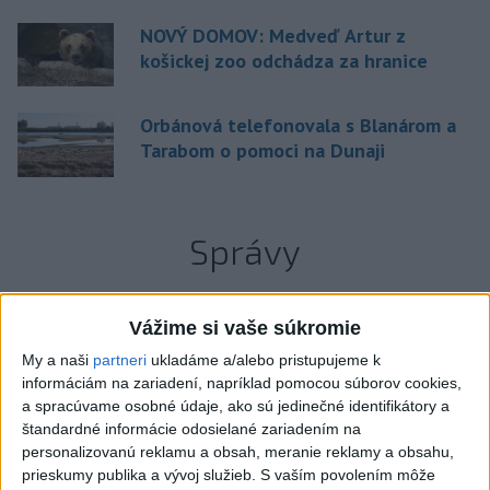
NOVÝ DOMOV: Medveď Artur z
košickej zoo odchádza za hranice
Orbánová telefonovala s Blanárom a
Tarabom o pomoci na Dunaji
Správy
Vážime si vaše súkromie
My a naši
partneri
ukladáme a/alebo pristupujeme k
informáciám na zariadení, napríklad pomocou súborov cookies,
a spracúvame osobné údaje, ako sú jedinečné identifikátory a
štandardné informácie odosielané zariadením na
personalizovanú reklamu a obsah, meranie reklamy a obsahu,
prieskumy publika a vývoj služieb.
S vaším povolením môže