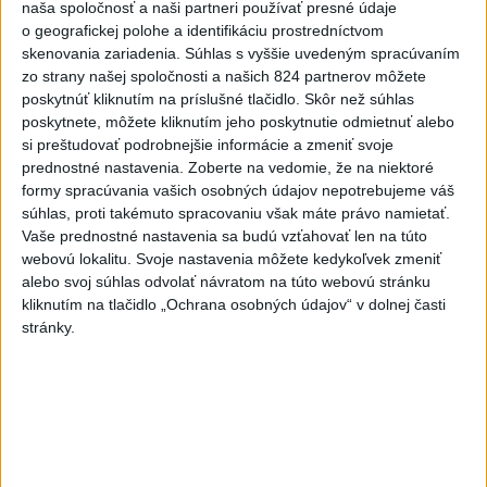
naša spoločnosť a naši partneri používať presné údaje
o geografickej polohe a identifikáciu prostredníctvom
skenovania zariadenia. Súhlas s vyššie uvedeným spracúvaním
zo strany našej spoločnosti a našich 824 partnerov môžete
poskytnúť kliknutím na príslušné tlačidlo. Skôr než súhlas
poskytnete, môžete kliknutím jeho poskytnutie odmietnuť alebo
Na kúpalisku Diakovce UNIKALA LÁTKA,
si preštudovať podrobnejšie informácie a zmeniť svoje
prednostné nastavenia.
Zoberte na vedomie, že na niektoré
osem ľudí skončilo v nemocnici
formy spracúvania vašich osobných údajov nepotrebujeme váš
súhlas, proti takémuto spracovaniu však máte právo namietať.
Na mieste zasahovala aj polícia v súčinnosti s ďalšími
Vaše prednostné nastavenia sa budú vzťahovať len na túto
záchrannými zložkami.
webovú lokalitu. Svoje nastavenia môžete kedykoľvek zmeniť
aktualizované
včera 18:23
,
včera 21:38
alebo svoj súhlas odvolať návratom na túto webovú stránku
kliknutím na tlačidlo „Ochrana osobných údajov“ v dolnej časti
Slovensko
stránky.
ŽSK: VšZP znevýhodnila krajské
nemocnice v porovnaní so
súkromnými
včera 17:57
KDH žiada ministra vnútra o vysvetlenie nákupu kamerových