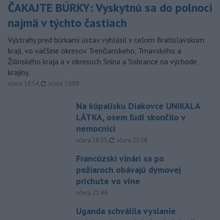
ČAKAJTE BÚRKY: Vyskytnú sa do polnoci
najmä v týchto častiach
Výstrahy pred búrkami ústav vyhlásil v celom Bratislavskom
kraji, vo väčšine okresov Trenčianskeho, Trnavského a
Žilinského kraja a v okresoch Snina a Sobrance na východe
krajiny.
aktualizované
včera 18:54
,
včera 19:09
Na kúpalisku Diakovce UNIKALA
LÁTKA, osem ľudí skončilo v
nemocnici
aktualizované
včera 18:23
,
včera 21:38
Francúzski vinári sa po
požiaroch obávajú dymovej
príchute vo víne
včera 21:44
Uganda schválila vyslanie