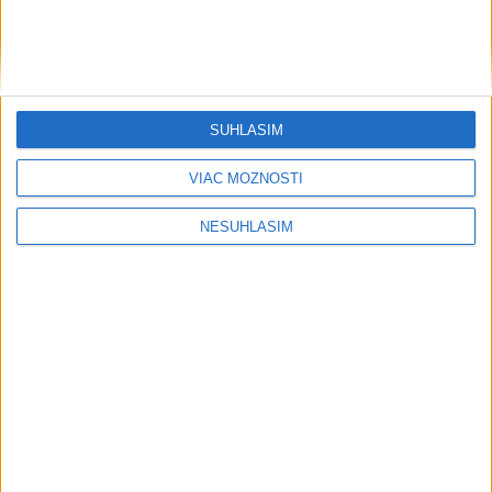
SÚHLASÍM
VIAC MOŽNOSTÍ
NESÚHLASÍM
....