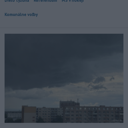
Dielo týždňa
Referendum
MS v hokeji
Komunálne voľby