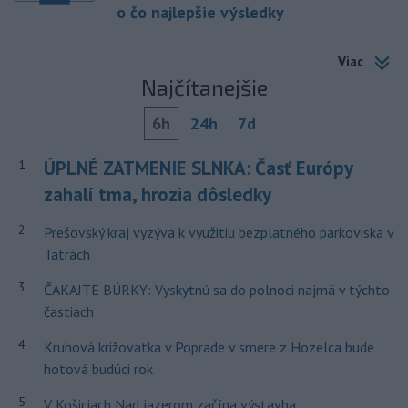
o čo najlepšie výsledky
Viac
Najčítanejšie
6h
24h
7d
ÚPLNÉ ZATMENIE SLNKA: Časť Európy
1
zahalí tma, hrozia dôsledky
2
Prešovský kraj vyzýva k využitiu bezplatného parkoviska v
Tatrách
3
ČAKAJTE BÚRKY: Vyskytnú sa do polnoci najmä v týchto
častiach
4
Kruhová križovatka v Poprade v smere z Hozelca bude
hotová budúci rok
5
V Košiciach Nad jazerom začína výstavba