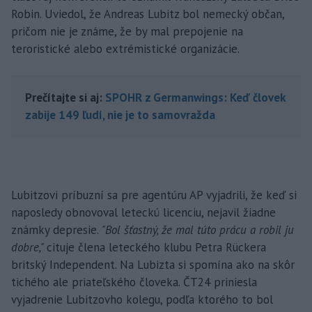
Robin. Uviedol, že Andreas Lubitz bol nemecký občan,
pričom nie je známe, že by mal prepojenie na
teroristické alebo extrémistické organizácie.
Prečítajte si aj:
SPOHR z Germanwings: Keď človek
zabije 149 ľudí, nie je to samovražda
Lubitzovi príbuzní sa pre agentúru AP vyjadrili, že keď si
naposledy obnovoval leteckú licenciu, nejavil žiadne
známky depresie.
"Bol šťastný, že mal túto prácu a robil ju
dobre,"
cituje člena leteckého klubu Petra Rückera
britský Independent. Na Lubizta si spomína ako na skôr
tichého ale priateľského človeka. ČT24 priniesla
vyjadrenie Lubitzovho kolegu, podľa ktorého to bol