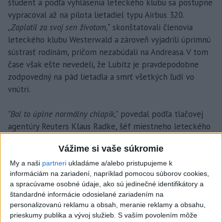
študent a podľa vyhlásenia leteckého klubu sa postupne
vypracoval až na pilota lietadiel typu Airbus 320.
„Zaplatil za svoj sen životom,“
skonštatovali členovia
leteckého klubu Westerwald a zároveň vyjadrili úprimnú
sústrasť rodinám, pričom nezabúdali na Andreasa. V tom
čase však ešte nevedeli, že Lubitz je pravdepodobne
zodpovedný na pád lietadla a smrť všetkých ľudí vo
vnútri.
"Bol to úplne normálny chlapík,"
povedal podľa tlačovej
agentúry Reuters Klaus Radke, šéf miestneho leteckého
klubu, kde Lubitz (28) dostal pred rokmi svoju prvú
Vážime si vaše súkromie
licenciu na pilotovanie. Vlani na jeseň sa vrátil na
doplňovací kurz u Radkeho.
"Poznal som ho ako veľmi
My a naši
partneri
ukladáme a/alebo pristupujeme k
informáciám na zariadení, napríklad pomocou súborov cookies,
príjemného, zábavného a slušného mladého muža,"
dodal
a spracúvame osobné údaje, ako sú jedinečné identifikátory a
Radke.
štandardné informácie odosielané zariadením na
personalizovanú reklamu a obsah, meranie reklamy a obsahu,
prieskumy publika a vývoj služieb.
S vaším povolením môže