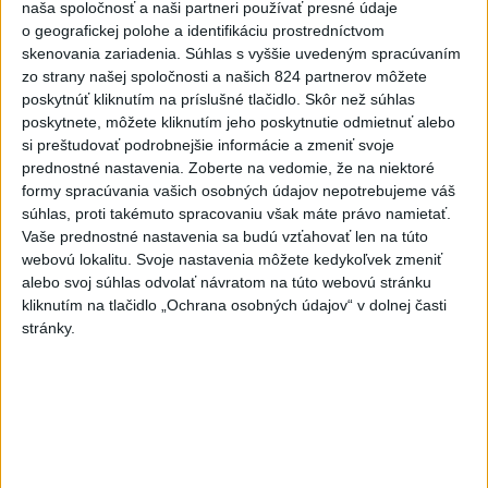
Prečítajte si aj:
POTVRDENÉ: Druhý pilot nechal
naša spoločnosť a naši partneri používať presné údaje
Airbus klesať zámerne, až kým nepadol
o geografickej polohe a identifikáciu prostredníctvom
skenovania zariadenia. Súhlas s vyššie uvedeným spracúvaním
zo strany našej spoločnosti a našich 824 partnerov môžete
poskytnúť kliknutím na príslušné tlačidlo. Skôr než súhlas
poskytnete, môžete kliknutím jeho poskytnutie odmietnuť alebo
si preštudovať podrobnejšie informácie a zmeniť svoje
Lubitz žil v nemeckom meste Montabaur so svojimi
prednostné nastavenia.
Zoberte na vedomie, že na niektoré
rodičmi, mal však podľa primátorky pobyt aj v
formy spracúvania vašich osobných údajov nepotrebujeme váš
Düsseldorfe. V spoločnosti Germanwings bol zamestnaný
súhlas, proti takémuto spracovaniu však máte právo namietať.
od septembra 2013, až do nešťastia mal podľa hovorcu
Vaše prednostné nastavenia sa budú vzťahovať len na túto
webovú lokalitu. Svoje nastavenia môžete kedykoľvek zmeniť
Lufthansy nalietaných 630 hodín. Predtým, ako sa
alebo svoj súhlas odvolať návratom na túto webovú stránku
zamestnal u nízkonákladových aerolínií, absolvoval školu
kliknutím na tlačidlo „Ochrana osobných údajov“ v dolnej časti
pre pilotov dopravných lietadiel v Brémach.
stránky.
Montabaur je malé mesto s 12.000 obyvateľmi v
spolkovej krajine Porýnie-Falcko na západe Nemecka.
Dnes zažilo šok pri správe, že francúzski prokurátori
Lubitza podozrievajú zo zámernej havárie Airbusu A320.