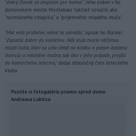
"dobrý človek so zmyslom pre humor"
. Jeho známi v ho
domovskom meste Montabaur taktiež označili ako
"normálneho chlapíka" a "príjemného mladého muža".
"Mal veľa priateľov, nebol to samotár,"
opísal ho Rücker.
"Zapadal dobre do kolektívu. Náš klub tvoria väčšinou
mladí ľudia, ktorí sa učia lietať na klzáku a potom dostanú
licenciu a následne možno, tak ako v jeho prípade, prejdú
do komerčného letectva,"
dodal dlhoročný člen leteckého
klubu.
Pozrite si fotogalériu priamo spred domu
Andreasa Lubitza