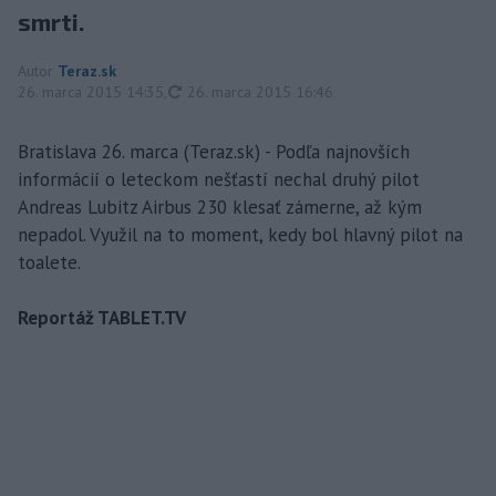
smrti.
Autor
Teraz.sk
aktualizované
26. marca 2015 14:35
,
26. marca 2015 16:46
Bratislava 26. marca (Teraz.sk) - Podľa najnovších
informácií o leteckom nešťastí nechal druhý pilot
Andreas Lubitz Airbus 230 klesať zámerne, až kým
nepadol. Využil na to moment, kedy bol hlavný pilot na
toalete.
Reportáž TABLET.TV