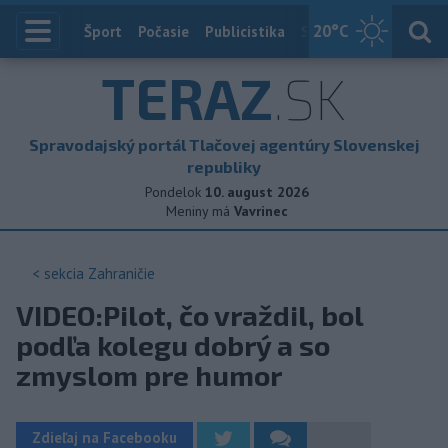
20
°C
Index
Šport
Počasie
Publicistika
Slovensko
Zahranič
TERAZ
.SK
Spravodajský portál Tlačovej agentúry Slovenskej
republiky
Pondelok
10. august 2026
Meniny má
Vavrinec
< sekcia
Zahraničie
VIDEO:Pilot, čo vraždil, bol
podľa kolegu dobrý a so
zmyslom pre humor
Zdieľaj na Facebooku