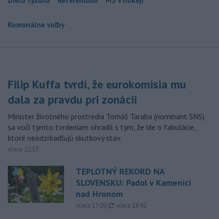
Dielo týždňa
Referendum
MS v hokeji
Komunálne voľby
Filip Kuffa tvrdí, že eurokomisia mu
dala za pravdu pri zonácii
Minister životného prostredia Tomáš Taraba (nominant SNS)
sa voči týmto tvrdeniam ohradil s tým, že ide o fabulácie,
ktoré neodzrkadľujú skutkový stav.
včera 22:53
TEPLOTNÝ REKORD NA
SLOVENSKU: Padol v Kamenici
nad Hronom
aktualizované
včera 17:09
,
včera 18:42