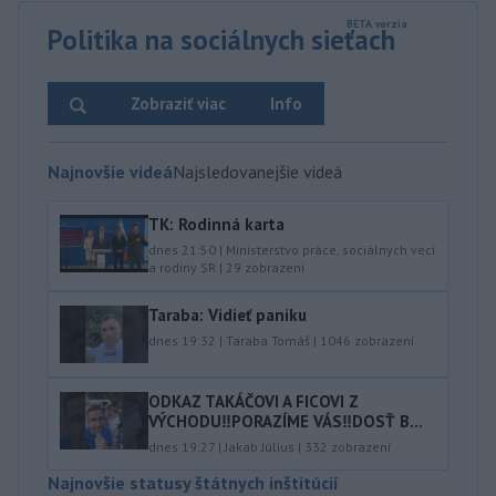
Politika na sociálnych sieťach
Zobraziť viac
Info
Najnovšie videá
Najsledovanejšie videá
TK: Rodinná karta
dnes 21:50
|
Ministerstvo práce, sociálnych vecí
a rodiny SR
|
29
zobrazení
Taraba: Vidieť paniku
dnes 19:32
|
Taraba Tomáš
|
1046
zobrazení
ODKAZ TAKÁČOVI A FICOVI Z
VÝCHODU‼️PORAZÍME VÁS‼️DOSŤ B...
dnes 19:27
|
Jakab Július
|
332
zobrazení
Najnovšie statusy štátnych inštitúcií