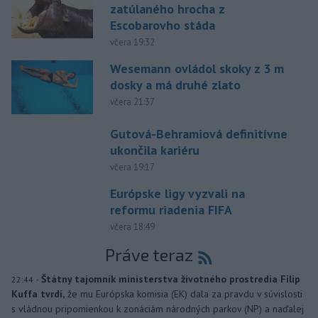
zatúlaného hrocha z
Escobarovho stáda
včera 19:32
Wesemann ovládol skoky z 3 m
dosky a má druhé zlato
včera 21:37
Gutová-Behramiová definitívne
ukončila kariéru
včera 19:17
Európske ligy vyzvali na
reformu riadenia FIFA
včera 18:49
Práve teraz
-
Štátny tajomník ministerstva životného prostredia Filip
22:44
Kuffa tvrdí,
že mu Európska komisia (EK) dala za pravdu v súvislosti
s vládnou pripomienkou k zonáciám národných parkov (NP) a naďalej