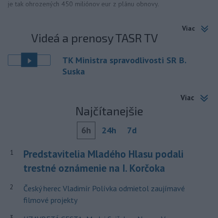
je tak ohrozených 450 miliónov eur z plánu obnovy.
Viac
Videá a prenosy TASR TV
TK Ministra spravodlivosti SR B.
Suska
Viac
Najčítanejšie
6h
24h
7d
Predstavitelia Mladého Hlasu podali
1
trestné oznámenie na I. Korčoka
2
Český herec Vladimír Polívka odmietol zaujímavé
filmové projekty
3