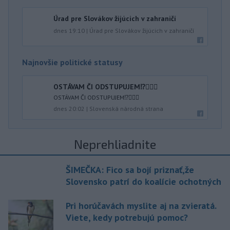
Úrad pre Slovákov žijúcich v zahraničí
dnes 19:10
|
Úrad pre Slovákov žijúcich v zahraničí
Najnovšie politické statusy
OSTÁVAM ČI ODSTUPUJEM⁉️🤷🏻‍♂️
OSTÁVAM ČI ODSTUPUJEM⁉️🤷🏻‍♂️
dnes 20:02
|
Slovenská národná strana
Neprehliadnite
ŠIMEČKA: Fico sa bojí priznať,že
Slovensko patrí do koalície ochotných
Pri horúčavách myslite aj na zvieratá.
Viete, kedy potrebujú pomoc?