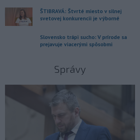
ŠTIBRAVÁ: Štvrté miesto v silnej
svetovej konkurencii je výborné
Slovensko trápi sucho: V prírode sa
prejavuje viacerými spôsobmi
Správy