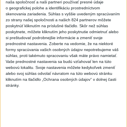
naša spoločnosť a naši partneri používať presné údaje
SLOVENSKÍ POLICAJTI V CHORVÁTSKU: Pomáhali i pri
o geografickej polohe a identifikáciu prostredníctvom
podvode s ubytovaním
skenovania zariadenia. Súhlas s vyššie uvedeným spracúvaním
zo strany našej spoločnosti a našich 824 partnerov môžete
MV odmieta tvrdenia PS o údajnom nasadení ruského
poskytnúť kliknutím na príslušné tlačidlo. Skôr než súhlas
sledovacieho systému
poskytnete, môžete kliknutím jeho poskytnutie odmietnuť alebo
si preštudovať podrobnejšie informácie a zmeniť svoje
Vo štvrtok má byť opäť horúco, niekde však hrozia búrky
prednostné nastavenia.
Zoberte na vedomie, že na niektoré
formy spracúvania vašich osobných údajov nepotrebujeme váš
súhlas, proti takémuto spracovaniu však máte právo namietať.
Zahraničie
Vaše prednostné nastavenia sa budú vzťahovať len na túto
webovú lokalitu. Svoje nastavenia môžete kedykoľvek zmeniť
Tureckí poslanci podporili návrh
alebo svoj súhlas odvolať návratom na túto webovú stránku
zákona o amnestii pre časť členov
kliknutím na tlačidlo „Ochrana osobných údajov“ v dolnej časti
stránky.
PKK
včera 21:59
Poľská vláda nemusí strane PiS vyplatiť zadržaný štátny
príspevok
Dron s výbušninami na letisku Lipsko/Halle: Spustili