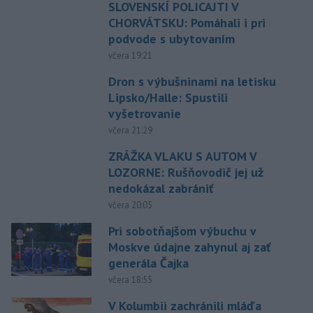
SLOVENSKÍ POLICAJTI V
CHORVÁTSKU: Pomáhali i pri
podvode s ubytovaním
včera 19:21
Dron s výbušninami na letisku
Lipsko/Halle: Spustili
vyšetrovanie
včera 21:29
ZRÁŽKA VLAKU S AUTOM V
LOZORNE: Rušňovodič jej už
nedokázal zabrániť
včera 20:05
Pri sobotňajšom výbuchu v
Moskve údajne zahynul aj zať
generála Čajka
včera 18:55
V Kolumbii zachránili mláďa