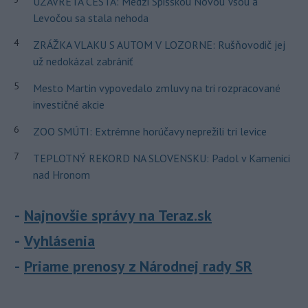
UZAVRETÁ CESTA: Medzi Spišskou Novou Vsou a
Levočou sa stala nehoda
4
ZRÁŽKA VLAKU S AUTOM V LOZORNE: Rušňovodič jej
už nedokázal zabrániť
5
Mesto Martin vypovedalo zmluvy na tri rozpracované
investičné akcie
6
ZOO SMÚTI: Extrémne horúčavy neprežili tri levice
7
TEPLOTNÝ REKORD NA SLOVENSKU: Padol v Kamenici
nad Hronom
Najnovšie správy na Teraz.sk
Vyhlásenia
Priame prenosy z Národnej rady SR