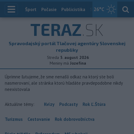
26
°C
Index
Šport
Počasie
Publicistika
Slovensko
Zahranič
TERAZ
.SK
Spravodajský portál Tlačovej agentúry Slovenskej
republiky
Streda
5. august 2026
Meniny má
Jozefína
Úprimne ľutujeme, že sme nenašli odkaz na ktorý ste boli
nasmerovaní, ale stránka ktorú hľadáte pravdepodobne nikdy
neexistovala
Aktuálne témy:
Kvízy
Podcasty
Rok Ľ.Štúra
Turizmus
Cestovanie
Rok dobrovoľníctva