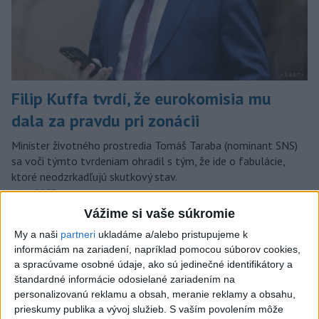
Filip Kuffa tvrdí, že eurokomisia mu
dala za pravdu pri zonácii
Minister životného prostredia Tomáš Taraba (nominant SNS)
sa voči týmto tvrdeniam ohradil s tým, že ide o fabulácie,
ktoré neodzrkadľujú skutkový stav.
včera 22:53
Vážime si vaše súkromie
Slovensko
My a naši
partneri
ukladáme a/alebo pristupujeme k
informáciám na zariadení, napríklad pomocou súborov cookies,
T. Taraba: SR pomáha Maďarsku s
a spracúvame osobné údaje, ako sú jedinečné identifikátory a
vodou aj napriek tomu, že je jej málo
štandardné informácie odosielané zariadením na
včera 20:49
personalizovanú reklamu a obsah, meranie reklamy a obsahu,
prieskumy publika a vývoj služieb.
S vaším povolením môže