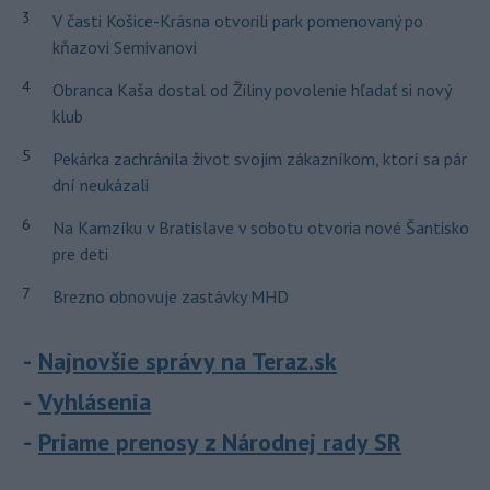
3
V časti Košice-Krásna otvorili park pomenovaný po
kňazovi Semivanovi
4
Obranca Kaša dostal od Žiliny povolenie hľadať si nový
klub
5
Pekárka zachránila život svojim zákazníkom, ktorí sa pár
dní neukázali
6
Na Kamzíku v Bratislave v sobotu otvoria nové Šantisko
pre deti
7
Brezno obnovuje zastávky MHD
Najnovšie správy na Teraz.sk
Vyhlásenia
Priame prenosy z Národnej rady SR