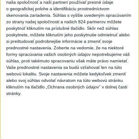
naša spoločnosť a naši partneri používať presné údaje
o geografickej polohe a identifikáciu prostredníctvom
Dielo týždňa SNG: Za(k)liate peniaze
skenovania zariadenia. Súhlas s vyššie uvedeným spracúvaním
- liatie od Miloša Boďu
zo strany našej spoločnosti a našich 824 partnerov môžete
dnes 10:18
poskytnúť kliknutím na príslušné tlačidlo. Skôr než súhlas
poskytnete, môžete kliknutím jeho poskytnutie odmietnuť alebo
si preštudovať podrobnejšie informácie a zmeniť svoje
prednostné nastavenia.
Zoberte na vedomie, že na niektoré
Klimatológ: Zeleň môže významným spôsobom
formy spracúvania vašich osobných údajov nepotrebujeme váš
ovplyvňovať klímu miest
súhlas, proti takémuto spracovaniu však máte právo namietať.
Vaše prednostné nastavenia sa budú vzťahovať len na túto
Pamiatkári: Projekty obnovy sa môžu uchádzať o ocenenie
webovú lokalitu. Svoje nastavenia môžete kedykoľvek zmeniť
Europa Nostra
alebo svoj súhlas odvolať návratom na túto webovú stránku
kliknutím na tlačidlo „Ochrana osobných údajov“ v dolnej časti
A. Danko vylúčil, že by sa SNS pred voľbami spájala, avizuje
stránky.
zmeny
Zahraničie
Do Bulharska vnikol dron a vybuchol
v blízkosti hraníc s Rumunskom