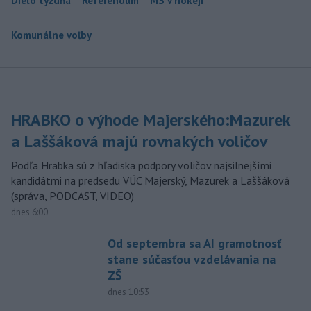
Dielo týždňa
Referendum
MS v hokeji
Komunálne voľby
HRABKO o výhode Majerského:Mazurek
a Laššáková majú rovnakých voličov
Podľa Hrabka sú z hľadiska podpory voličov najsilnejšími
kandidátmi na predsedu VÚC Majerský, Mazurek a Laššáková
(správa, PODCAST, VIDEO)
dnes 6:00
Od septembra sa AI gramotnosť
stane súčasťou vzdelávania na
ZŠ
dnes 10:53