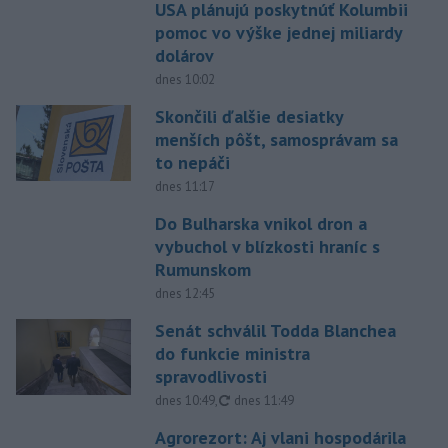
USA plánujú poskytnúť Kolumbii
pomoc vo výške jednej miliardy
dolárov
dnes 10:02
Skončili ďalšie desiatky
menších pôšt, samosprávam sa
to nepáči
dnes 11:17
Do Bulharska vnikol dron a
vybuchol v blízkosti hraníc s
Rumunskom
dnes 12:45
Senát schválil Todda Blanchea
do funkcie ministra
spravodlivosti
aktualizované
dnes 10:49
,
dnes 11:49
Agrorezort: Aj vlani hospodárila