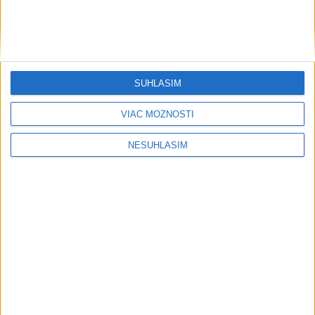
SÚHLASÍM
VIAC MOŽNOSTÍ
NESÚHLASÍM
....