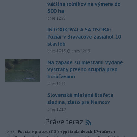
väčšina roľníkov na výmere do
500 ha
dnes 12:27
INTOXIKOVALA SA OSOBA:
Požiar v Braväcove zasiahol 10
stavieb
aktualizované
dnes 10:13
,
dnes 12:19
Na západe sú miestami vydané
výstrahy prvého stupňa pred
horúčavami
dnes 11:21
Slovenská miešaná štafeta
siedma, zlato pre Nemcov
dnes 12:19
Práve teraz
-
Polícia v piatok (7. 8.) vypátrala dvoch 17-ročných
12:36