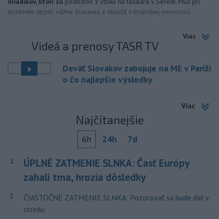
mladíkov, ktorí sú
podozriví z útoku na taxikára v Seredi. Muž pri
incidente utrpel vážne zranenia a skončil v trnavskej nemocnici.
Viac
Videá a prenosy TASR TV
Deväť Slovákov zabojuje na ME v Paríži
o čo najlepšie výsledky
Viac
Najčítanejšie
6h
24h
7d
ÚPLNÉ ZATMENIE SLNKA: Časť Európy
1
zahalí tma, hrozia dôsledky
2
ČIASTOČNÉ ZATMENIE SLNKA: Pozorovať sa bude dať v
stredu