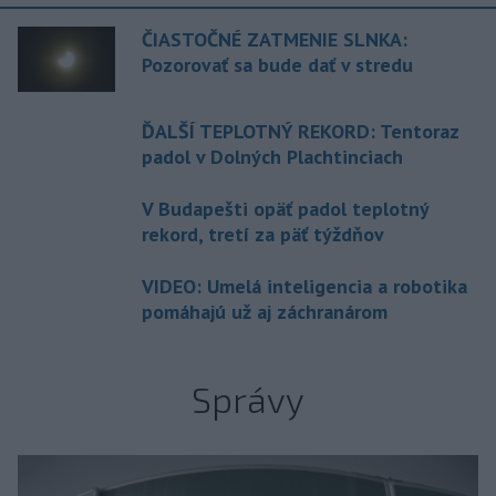
ČIASTOČNÉ ZATMENIE SLNKA:
Pozorovať sa bude dať v stredu
ĎALŠÍ TEPLOTNÝ REKORD: Tentoraz
padol v Dolných Plachtinciach
V Budapešti opäť padol teplotný
rekord, tretí za päť týždňov
VIDEO: Umelá inteligencia a robotika
pomáhajú už aj záchranárom
Správy