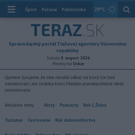
29
°C
Index
Šport
Počasie
Publicistika
Slovensko
Zahranič
TERAZ
.SK
Spravodajský portál Tlačovej agentúry Slovenskej
republiky
Sobota
8. august 2026
Meniny má
Oskar
Úprimne ľutujeme, že sme nenašli odkaz na ktorý ste boli
nasmerovaní, ale stránka ktorú hľadáte pravdepodobne nikdy
neexistovala
Aktuálne témy:
Kvízy
Podcasty
Rok Ľ.Štúra
Turizmus
Cestovanie
Rok dobrovoľníctva