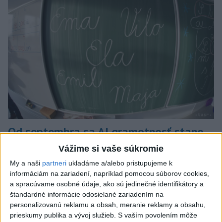
Od septembra sa AI gramotnosť stane
súčasťou vzdelávania na ZŠ
Vážime si vaše súkromie
My a naši
partneri
ukladáme a/alebo pristupujeme k
Žiaci sa budú podľa ministerstva učiť rozumieť tomu, ako AI
informáciám na zariadení, napríklad pomocou súborov cookies,
funguje, kde sú jej limity, aj to, ako si budovať zdravý vzťah k
a spracúvame osobné údaje, ako sú jedinečné identifikátory a
technológiám.
štandardné informácie odosielané zariadením na
dnes 10:53
personalizovanú reklamu a obsah, meranie reklamy a obsahu,
prieskumy publika a vývoj služieb.
S vaším povolením môže
Slovensko