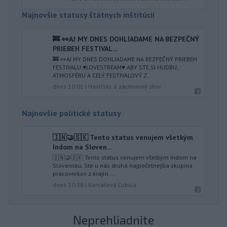
Najnovšie statusy štátnych inštitúcií
🚒 👀AJ MY DNES DOHLIADAME NA BEZPEČNÝ
PRIEBEH FESTIVAL...
🚒 👀AJ MY DNES DOHLIADAME NA BEZPEČNÝ PRIEBEH
FESTIVALU ♥️LOVESTREAM♥️ ABY STE SI HUDBU,
ATMOSFÉRU A CELÝ FESTIVALOVÝ Z...
dnes 10:01
|
Hasičský a záchranný zbor
Najnovšie politické statusy
🇮🇳🤝🇸🇰 Tento status venujem všetkým
Indom na Sloven...
🇮🇳🤝🇸🇰 Tento status venujem všetkým Indom na
Slovensku. Ste u nás druhá najpočetnejšia skupina
pracovníkov z krajín ...
dnes 10:38
|
Karvašová Ľubica
Neprehliadnite