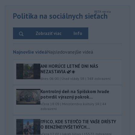
Politika na sociálnych sieťach
Zobraziť viac
Info
Najnovšie videá
Najsledovanejšie videá
ANI HORÚCE LETNÉ DNI NÁS
NEZASTAVIA 🌿☀️
dnes 06:00
|
Úrad vlády SR
|
348
zobrazení
Kontrolný deň na Spišskom hrade
potvrdil výrazný pokrok...
včera 18:09
|
Ministerstvo kultúry SR
|
44
zobrazení
⁉️FICO, KDE STE⁉️ČO TIE VAŠE DRÍSTY
O BENZÍNE⁉️VŠETKÝCH...
včera 17:02
|
Jakab Július
|
15572
zobrazení