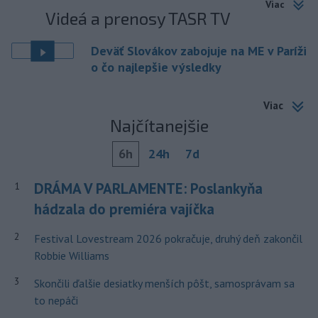
Viac
Videá a prenosy TASR TV
Deväť Slovákov zabojuje na ME v Paríži
o čo najlepšie výsledky
Viac
Najčítanejšie
6h
24h
7d
DRÁMA V PARLAMENTE: Poslankyňa
1
hádzala do premiéra vajíčka
2
Festival Lovestream 2026 pokračuje, druhý deň zakončil
Robbie Williams
3
Skončili ďalšie desiatky menších pôšt, samosprávam sa
to nepáči