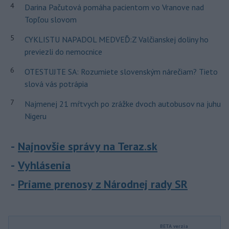
4
Darina Pačutová pomáha pacientom vo Vranove nad
Topľou slovom
5
CYKLISTU NAPADOL MEDVEĎ:Z Valčianskej doliny ho
previezli do nemocnice
6
OTESTUJTE SA: Rozumiete slovenským nárečiam? Tieto
slová vás potrápia
7
Najmenej 21 mŕtvych po zrážke dvoch autobusov na juhu
Nigeru
Najnovšie správy na Teraz.sk
Vyhlásenia
Priame prenosy z Národnej rady SR