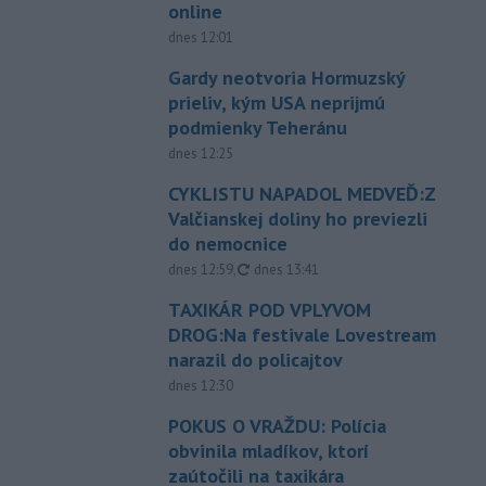
online
dnes 12:01
Gardy neotvoria Hormuzský
prieliv, kým USA neprijmú
podmienky Teheránu
dnes 12:25
CYKLISTU NAPADOL MEDVEĎ:Z
Valčianskej doliny ho previezli
do nemocnice
aktualizované
dnes 12:59
,
dnes 13:41
TAXIKÁR POD VPLYVOM
DROG:Na festivale Lovestream
narazil do policajtov
dnes 12:30
POKUS O VRAŽDU: Polícia
obvinila mladíkov, ktorí
zaútočili na taxikára