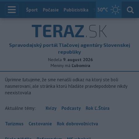
30
°C
Index
Šport
Počasie
Publicistika
Slovensko
Zahranič
TERAZ
.SK
Spravodajský portál Tlačovej agentúry Slovenskej
republiky
Nedela
9. august 2026
Meniny má
Ľubomíra
Úprimne ľutujeme, že sme nenašli odkaz na ktorý ste boli
nasmerovaní, ale stránka ktorú hľadáte pravdepodobne nikdy
neexistovala
Aktuálne témy:
Kvízy
Podcasty
Rok Ľ.Štúra
Turizmus
Cestovanie
Rok dobrovoľníctva