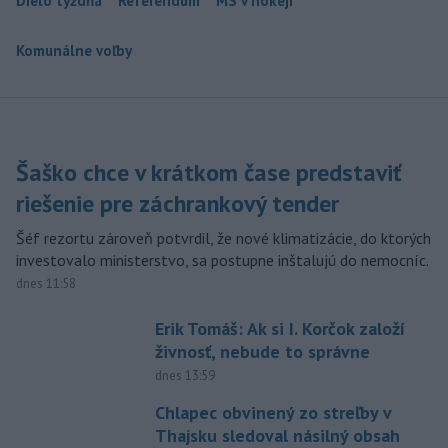
Dielo týždňa
Referendum
MS v hokeji
Komunálne voľby
Šaško chce v krátkom čase predstaviť
riešenie pre záchrankový tender
Šéf rezortu zároveň potvrdil, že nové klimatizácie, do ktorých
investovalo ministerstvo, sa postupne inštalujú do nemocníc.
dnes 11:58
Erik Tomáš: Ak si I. Korčok založí
živnosť, nebude to správne
dnes 13:59
Chlapec obvinený zo streľby v
Thajsku sledoval násilný obsah