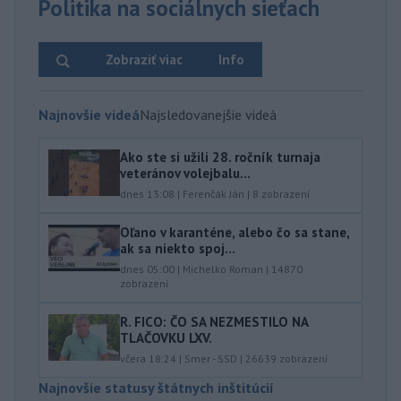
Politika na sociálnych sieťach
Zobraziť viac
Info
Najnovšie videá
Najsledovanejšie videá
Ako ste si užili 28. ročník turnaja
veteránov volejbalu...
dnes 13:08
|
Ferenčák Ján
|
8
zobrazení
Oľano v karanténe, alebo čo sa stane,
ak sa niekto spoj...
dnes 05:00
|
Michelko Roman
|
14870
zobrazení
R. FICO: ČO SA NEZMESTILO NA
TLAČOVKU LXV.
včera 18:24
|
Smer - SSD
|
26639
zobrazení
Najnovšie statusy štátnych inštitúcií