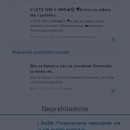
V LETE SME S VAMI🔥🙂 🎥A toto sú zábery
iba z jedného...
V LETE SME S VAMI🔥🙂 🎥A toto sú zábery iba z
jedného víkendu v Žilinskom kraji. ❤️Festival v
Terchovej, projekt Int...
dnes 12:03
|
Polícia Slovenskej republiky
Najnovšie politické statusy
Ako sa hovorí u nás na strednom Slovensku,
je kinda chi...
Ako sa hovorí u nás na strednom Slovensku, je kinda
chick byť kinda chick.
dnes 12:12
|
Kosová Ingrid
Neprehliadnite
J. Božik: Financovanie samospráv nie
je ich jediný problém