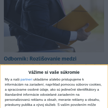
Odborník: Rozlišovanie medzi
investíciami vás ochráni pred podvodmi
Vážime si vaše súkromie
Poukázal na to, že podvodníci prispôsobujú názvy produktov
aj príbehy tomu, čo práve priťahuje pozornosť.
My a naši
partneri
ukladáme a/alebo pristupujeme k
informáciám na zariadení, napríklad pomocou súborov cookies,
dnes 9:38
a spracúvame osobné údaje, ako sú jedinečné identifikátory a
štandardné informácie odosielané zariadením na
Slovensko
personalizovanú reklamu a obsah, meranie reklamy a obsahu,
prieskumy publika a vývoj služieb.
S vaším povolením môže
Erik Tomáš: Ak si I. Korčok založí