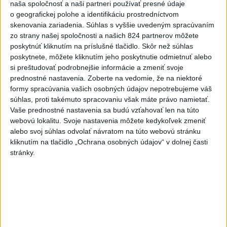
naša spoločnosť a naši partneri používať presné údaje
živnosť, nebude to správne
o geografickej polohe a identifikáciu prostredníctvom
dnes 13:59
skenovania zariadenia. Súhlas s vyššie uvedeným spracúvaním
zo strany našej spoločnosti a našich 824 partnerov môžete
poskytnúť kliknutím na príslušné tlačidlo. Skôr než súhlas
Aktuálne je dočasne zatvorených 63 pôšt, všetky majú
poskytnete, môžete kliknutím jeho poskytnutie odmietnuť alebo
otvoriť do 30.9.
si preštudovať podrobnejšie informácie a zmeniť svoje
prednostné nastavenia.
Zoberte na vedomie, že na niektoré
Šaško chce v krátkom čase predstaviť riešenie pre
formy spracúvania vašich osobných údajov nepotrebujeme váš
záchrankový tender
súhlas, proti takémuto spracovaniu však máte právo namietať.
Vaše prednostné nastavenia sa budú vzťahovať len na túto
Kandidovať môžu aj nezávislí, potrebujú vyzbierať podpisy od
webovú lokalitu. Svoje nastavenia môžete kedykoľvek zmeniť
občanov
alebo svoj súhlas odvolať návratom na túto webovú stránku
kliknutím na tlačidlo „Ochrana osobných údajov“ v dolnej časti
Zahraničie
stránky.
Sýria a Rusko sa dohodli na
budúcnosti vojenských základní v
Sýrii
dnes 15:08