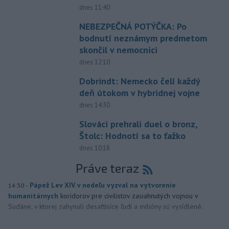
dnes 11:40
NEBEZPEČNÁ POTÝČKA: Po
bodnutí neznámym predmetom
skončil v nemocnici
dnes 12:10
Dobrindt: Nemecko čelí každý
deň útokom v hybridnej vojne
dnes 14:30
Slováci prehrali duel o bronz,
Štolc: Hodnotí sa to ťažko
dnes 10:18
Práve teraz
-
Pápež Lev XIV. v nedeľu vyzval na vytvorenie
14:30
humanitárnych
koridorov pre civilistov zasiahnutých vojnou v
Sudáne, v ktorej zahynuli desaťtisíce ľudí a milióny sú vysídlené.