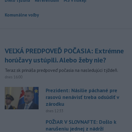
Dielo týždňa
Referendum
MS v hokeji
Komunálne voľby
VEĽKÁ PREDPOVEĎ POČASIA: Extrémne
horúčavy ustúpili. Alebo žeby nie?
Teraz.sk prináša predpoveď počasia na nasledujúci týždeň.
dnes 16:00
Prezident: Násilie páchané pre
rasovú nenávisť treba odsúdiť v
zárodku
dnes 12:33
POŽIAR V SLOVNAFTE: Došlo k
narušeniu jednej z nádrží