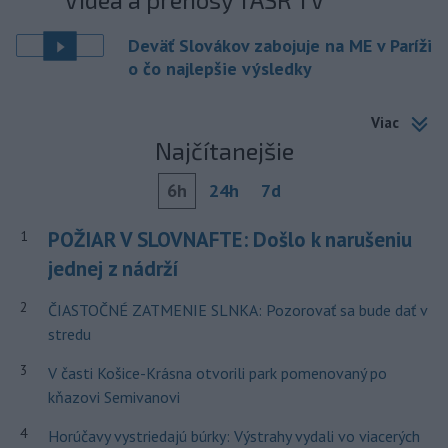
Deväť Slovákov zabojuje na ME v Paríži
o čo najlepšie výsledky
Viac
Najčítanejšie
6h
24h
7d
POŽIAR V SLOVNAFTE: Došlo k narušeniu
1
jednej z nádrží
2
ČIASTOČNÉ ZATMENIE SLNKA: Pozorovať sa bude dať v
stredu
3
V časti Košice-Krásna otvorili park pomenovaný po
kňazovi Semivanovi
4
Horúčavy vystriedajú búrky: Výstrahy vydali vo viacerých