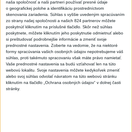
naša spoločnosť a naši partneri používať presné údaje
o geografickej polohe a identifikáciu prostredníctvom
Rezort školstva pomôže samosprávam s určovaním
skenovania zariadenia. Súhlas s vyššie uvedeným spracúvaním
školských obvodov
zo strany našej spoločnosti a našich 824 partnerov môžete
poskytnúť kliknutím na príslušné tlačidlo. Skôr než súhlas
O jedného prevádzača menej: Prispela k tomu aj slovenská
poskytnete, môžete kliknutím jeho poskytnutie odmietnuť alebo
polícia
si preštudovať podrobnejšie informácie a zmeniť svoje
prednostné nastavenia.
Zoberte na vedomie, že na niektoré
POŽIAR V SLOVNAFTE: Došlo k narušeniu jednej z nádrží
formy spracúvania vašich osobných údajov nepotrebujeme váš
súhlas, proti takémuto spracovaniu však máte právo namietať.
Vaše prednostné nastavenia sa budú vzťahovať len na túto
Zahraničie
webovú lokalitu. Svoje nastavenia môžete kedykoľvek zmeniť
alebo svoj súhlas odvolať návratom na túto webovú stránku
Turecko: Nová obranná dohoda nie v
kliknutím na tlačidlo „Ochrana osobných údajov“ v dolnej časti
rozpore so záväzkami voči NATO
stránky.
dnes 22:09
Ruská ambasáda označila nález dronu na letisku v Lipsku za
provokáciu