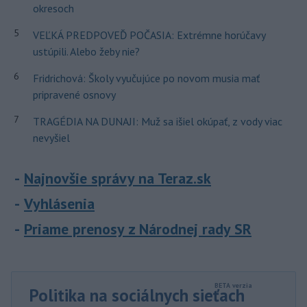
okresoch
5
VEĽKÁ PREDPOVEĎ POČASIA: Extrémne horúčavy
ustúpili. Alebo žeby nie?
6
Fridrichová: Školy vyučujúce po novom musia mať
pripravené osnovy
7
TRAGÉDIA NA DUNAJI: Muž sa išiel okúpať, z vody viac
nevyšiel
Najnovšie správy na Teraz.sk
Vyhlásenia
Priame prenosy z Národnej rady SR
Politika na sociálnych sieťach