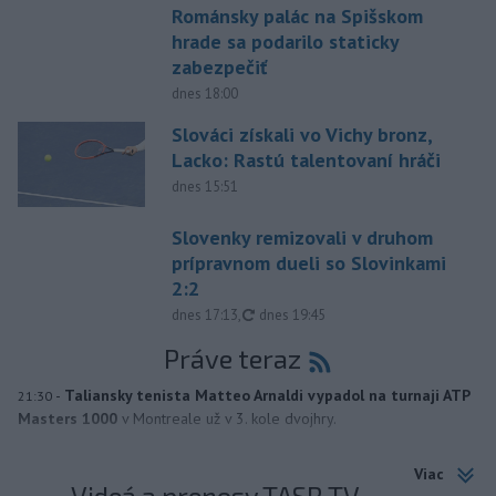
Románsky palác na Spišskom
hrade sa podarilo staticky
zabezpečiť
dnes 18:00
Slováci získali vo Vichy bronz,
Lacko: Rastú talentovaní hráči
dnes 15:51
Slovenky remizovali v druhom
prípravnom dueli so Slovinkami
2:2
aktualizované
dnes 17:13
,
dnes 19:45
Práve teraz
-
Taliansky tenista Matteo Arnaldi vypadol na turnaji ATP
21:30
Masters 1000
v Montreale už v 3. kole dvojhry.
Viac
Videá a prenosy TASR TV