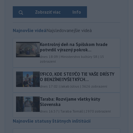
Zobraziť viac
Info
Najnovšie videá
Najsledovanejšie videá
Kontrolný deň na Spišskom hrade
potvrdil výrazný pokrok...
dnes 18:09
|
Ministerstvo kultúry SR
|
15
zobrazení
⁉️FICO, KDE STE⁉️ČO TIE VAŠE DRÍSTY
O BENZÍNE⁉️VŠETKÝCH...
dnes 17:02
|
Jakab Július
|
3626
zobrazení
Taraba: Rozvíjame všetky kúty
Slovenska
dnes 16:57
|
Taraba Tomáš
|
2970
zobrazení
Najnovšie statusy štátnych inštitúcií