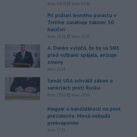
aktualizované
dnes 14:20
,
dnes 15:46
Pri požiari lesného porastu v
Trstíne zasahuje takmer 50
hasičov
aktualizované
dnes 20:21
,
dnes 21:05
A. Danko vylúčil, že by sa SNS
pred voľbami spájala, avizuje
zmeny
dnes 18:51
Senát USA schválil zákon o
sankciách proti Rusku
aktualizované
dnes 19:50
,
dnes 20:20
Magyar o kandidátoch na post
prezidenta: Mená nebudú
prekvapením
dnes 17:31