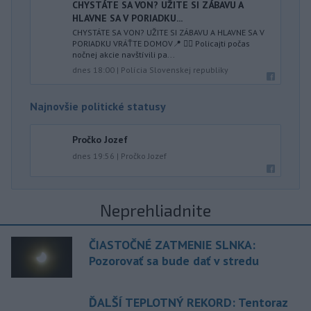
CHYSTÁTE SA VON? UŽITE SI ZÁBAVU A
HLAVNE SA V PORIADKU...
CHYSTÁTE SA VON? UŽITE SI ZÁBAVU A HLAVNE SA V
PORIADKU VRÁŤTE DOMOV📍 👮‍♂️ Policajti počas
nočnej akcie navštívili pa...
dnes 18:00
|
Polícia Slovenskej republiky
Najnovšie politické statusy
Pročko Jozef
dnes 19:56
|
Pročko Jozef
Neprehliadnite
ČIASTOČNÉ ZATMENIE SLNKA:
Pozorovať sa bude dať v stredu
ĎALŠÍ TEPLOTNÝ REKORD: Tentoraz