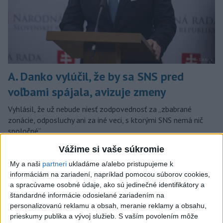
A. Danko vylúčil, že by sa SNS pred
voľbami spájala, avizuje zmeny
Vyhlásil, že už nebude niesť zodpovednosť za „zbabrané
zonácie, odposluchy ani za iné veci, s ktorými SNS nemá nič
spoločné“.
dnes 18:51
Vážime si vaše súkromie
Slovensko
My a naši
partneri
ukladáme a/alebo pristupujeme k
informáciám na zariadení, napríklad pomocou súborov cookies,
a spracúvame osobné údaje, ako sú jedinečné identifikátory a
KDH od polície očakáva rýchle
štandardné informácie odosielané zariadením na
vyšetrenie útoku na cudzincov v
personalizovanú reklamu a obsah, meranie reklamy a obsahu,
Nitre
prieskumy publika a vývoj služieb.
S vaším povolením môže
dnes 18:06