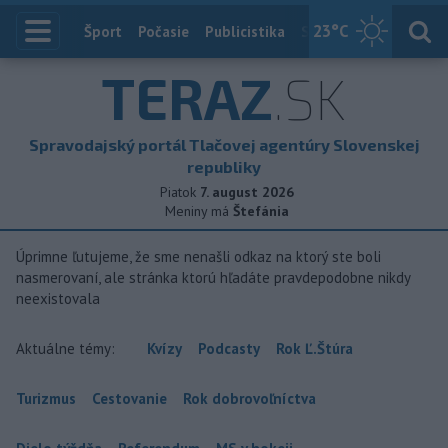
23
°C
Index
Šport
Počasie
Publicistika
Slovensko
Zahranič
TERAZ
.SK
Spravodajský portál Tlačovej agentúry Slovenskej
republiky
Piatok
7. august 2026
Meniny má
Štefánia
Úprimne ľutujeme, že sme nenašli odkaz na ktorý ste boli
nasmerovaní, ale stránka ktorú hľadáte pravdepodobne nikdy
neexistovala
Aktuálne témy:
Kvízy
Podcasty
Rok Ľ.Štúra
Turizmus
Cestovanie
Rok dobrovoľníctva