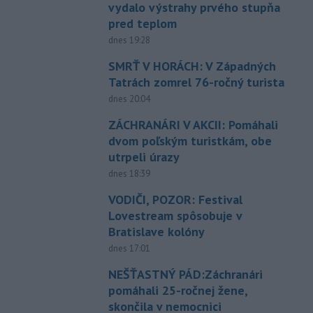
vydalo výstrahy prvého stupňa
pred teplom
dnes 19:28
SMRŤ V HORÁCH: V Západných
Tatrách zomrel 76-ročný turista
dnes 20:04
ZÁCHRANÁRI V AKCII: Pomáhali
dvom poľským turistkám, obe
utrpeli úrazy
dnes 18:39
VODIČI, POZOR: Festival
Lovestream spôsobuje v
Bratislave kolóny
dnes 17:01
NEŠŤASTNÝ PÁD:Záchranári
pomáhali 25-ročnej žene,
skončila v nemocnici