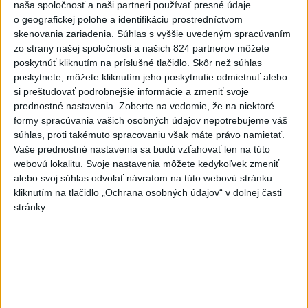
naša spoločnosť a naši partneri používať presné údaje
Polícia vyzýva mladých, aby boli
o geografickej polohe a identifikáciu prostredníctvom
opatrní s požívaním alkoholu
skenovania zariadenia. Súhlas s vyššie uvedeným spracúvaním
dnes 20:30
zo strany našej spoločnosti a našich 824 partnerov môžete
poskytnúť kliknutím na príslušné tlačidlo. Skôr než súhlas
poskytnete, môžete kliknutím jeho poskytnutie odmietnuť alebo
MZVEZ: V Nemecku zavedú zákaz konzumácie alkoholu na
si preštudovať podrobnejšie informácie a zmeniť svoje
staniciach
prednostné nastavenia.
Zoberte na vedomie, že na niektoré
formy spracúvania vašich osobných údajov nepotrebujeme váš
POZOR NA HARÚČAVY: SHMÚ vydalo výstrahy prvého
súhlas, proti takémuto spracovaniu však máte právo namietať.
stupňa pred teplom
Vaše prednostné nastavenia sa budú vzťahovať len na túto
webovú lokalitu. Svoje nastavenia môžete kedykoľvek zmeniť
Ferraty lákajú viac turistov, najdlhší visutý lanový most je na
alebo svoj súhlas odvolať návratom na túto webovú stránku
Skalke
kliknutím na tlačidlo „Ochrana osobných údajov“ v dolnej časti
stránky.
Zahraničie
USA odsúdili aktivity Pekingu v
Juhočínskom mori
dnes 20:39