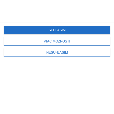
SÚHLASÍM
VIAC MOŽNOSTÍ
NESÚHLASÍM
....