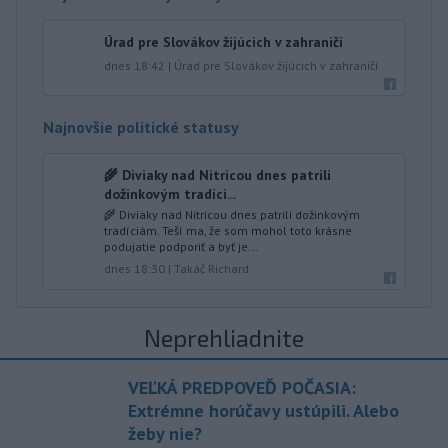
Úrad pre Slovákov žijúcich v zahraničí
dnes 18:42
|
Úrad pre Slovákov žijúcich v zahraničí
Najnovšie politické statusy
🌾 Diviaky nad Nitricou dnes patrili
dožinkovým tradíci...
🌾 Diviaky nad Nitricou dnes patrili dožinkovým
tradíciám. Teší ma, že som mohol toto krásne
podujatie podporiť a byť je...
dnes 18:30
|
Takáč Richard
Neprehliadnite
VEĽKÁ PREDPOVEĎ POČASIA:
Extrémne horúčavy ustúpili. Alebo
žeby nie?