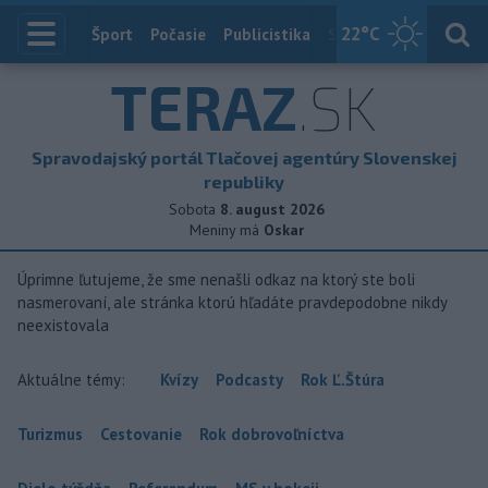
22
°C
Index
Šport
Počasie
Publicistika
Slovensko
Zahranič
TERAZ
.SK
Spravodajský portál Tlačovej agentúry Slovenskej
republiky
Sobota
8. august 2026
Meniny má
Oskar
Úprimne ľutujeme, že sme nenašli odkaz na ktorý ste boli
nasmerovaní, ale stránka ktorú hľadáte pravdepodobne nikdy
neexistovala
Aktuálne témy:
Kvízy
Podcasty
Rok Ľ.Štúra
Turizmus
Cestovanie
Rok dobrovoľníctva