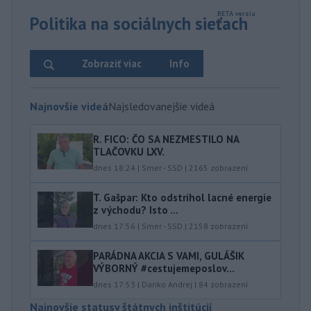
Politika na sociálnych sieťach
Zobraziť viac
Info
Najnovšie videá
Najsledovanejšie videá
R. FICO: ČO SA NEZMESTILO NA
TLAČOVKU LXV.
dnes 18:24
|
Smer - SSD
|
2165
zobrazení
T. Gašpar: Kto odstrihol lacné energie
z východu? Isto ...
dnes 17:56
|
Smer - SSD
|
2158
zobrazení
PARÁDNA AKCIA S VAMI, GULÁŠIK
VÝBORNÝ #cestujemeposlov...
dnes 17:53
|
Danko Andrej
|
84
zobrazení
Najnovšie statusy štátnych inštitúcií