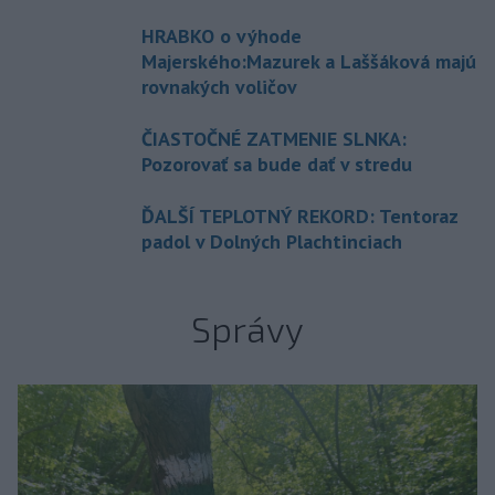
HRABKO o výhode
Majerského:Mazurek a Laššáková majú
rovnakých voličov
ČIASTOČNÉ ZATMENIE SLNKA:
Pozorovať sa bude dať v stredu
ĎALŠÍ TEPLOTNÝ REKORD: Tentoraz
padol v Dolných Plachtinciach
Správy