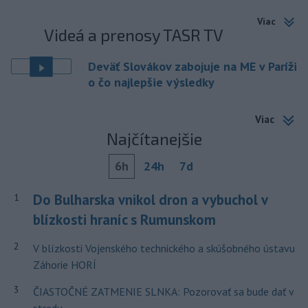
Viac
Videá a prenosy TASR TV
Deväť Slovákov zabojuje na ME v Paríži
o čo najlepšie výsledky
Viac
Najčítanejšie
6h
24h
7d
Do Bulharska vnikol dron a vybuchol v
1
blízkosti hraníc s Rumunskom
2
V blízkosti Vojenského technického a skúšobného ústavu
Záhorie HORÍ
3
ČIASTOČNÉ ZATMENIE SLNKA: Pozorovať sa bude dať v