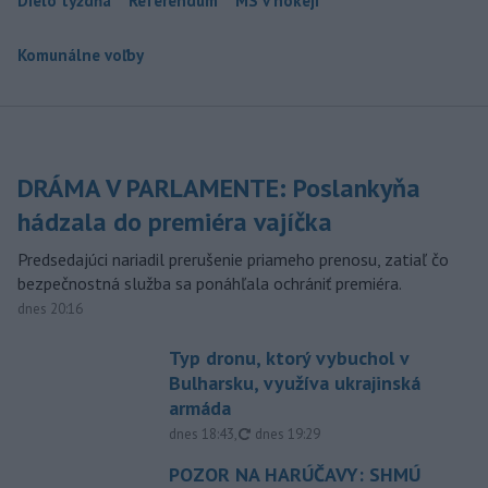
Dielo týždňa
Referendum
MS v hokeji
Komunálne voľby
DRÁMA V PARLAMENTE: Poslankyňa
hádzala do premiéra vajíčka
Predsedajúci nariadil prerušenie priameho prenosu, zatiaľ čo
bezpečnostná služba sa ponáhľala ochrániť premiéra.
dnes 20:16
Typ dronu, ktorý vybuchol v
Bulharsku, využíva ukrajinská
armáda
aktualizované
dnes 18:43
,
dnes 19:29
POZOR NA HARÚČAVY: SHMÚ