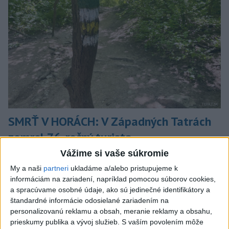
SMRŤ V HORÁCH: V Západných Tatrách
zomrel 76-ročný turista
Vážime si vaše súkromie
Muža sa na základe telefonickej inštruktáže operátorky
záchrannej zdravotnej služby pokúsili zachrániť riadenou
My a naši
partneri
ukladáme a/alebo pristupujeme k
resuscitáciou.
informáciám na zariadení, napríklad pomocou súborov cookies,
dnes 20:04
a spracúvame osobné údaje, ako sú jedinečné identifikátory a
štandardné informácie odosielané zariadením na
Slovensko
personalizovanú reklamu a obsah, meranie reklamy a obsahu,
prieskumy publika a vývoj služieb.
S vaším povolením môže