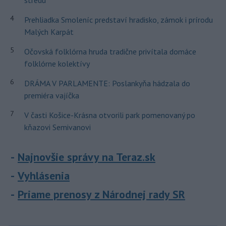
stredu
4
Prehliadka Smoleníc predstaví hradisko, zámok i prírodu
Malých Karpát
5
Očovská folklórna hruda tradične privítala domáce
folklórne kolektívy
6
DRÁMA V PARLAMENTE: Poslankyňa hádzala do
premiéra vajíčka
7
V časti Košice-Krásna otvorili park pomenovaný po
kňazovi Semivanovi
Najnovšie správy na Teraz.sk
Vyhlásenia
Priame prenosy z Národnej rady SR