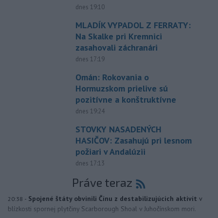
dnes 19:10
MLADÍK VYPADOL Z FERRATY:
Na Skalke pri Kremnici
zasahovali záchranári
dnes 17:19
Omán: Rokovania o
Hormuzskom prielive sú
pozitívne a konštruktívne
dnes 19:24
STOVKY NASADENÝCH
HASIČOV: Zasahujú pri lesnom
požiari v Andalúzii
dnes 17:13
Práve teraz
-
Spojené štáty obvinili Čínu z destabilizujúcich aktivít
v
20:38
blízkosti spornej plytčiny Scarborough Shoal v Juhočínskom mori.