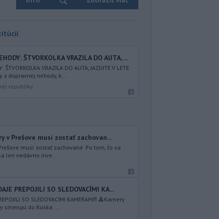
itúcií
HODY: ŠTVORKOLKA VRAZILA DO AUTA, ...
: ŠTVORKOLKA VRAZILA DO AUTA, JAZDITE V LETE
 z dopravnej nehody, k...
kej republiky
y v Prešove musí zostať zachovan...
Prešove musí zostať zachované. Po tom, čo sa
sa len nedávno inve...
DAJE PREPOJILI SO SLEDOVACÍMI KA...
 PREPOJILI SO SLEDOVACÍMI KAMERAMI‼️ 🔺Kamery
y smerujú do Ruska....