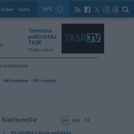
30
°C
 Odber
Knihy
Útulkovo
Magazín
News Now
Archív
TASR
Televízna
publicistika
TASR
ky
Všetky relácie
y neexistovala
Referendum
MS v hokeji
Najčítanejšie
6h
24h
7d
Po streľbe v škole neďaleko
1