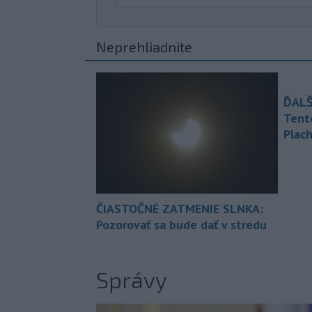
Neprehliadnite
ĎALŠ
Tent
Plach
ČIASTOČNÉ ZATMENIE SLNKA:
Pozorovať sa bude dať v stredu
Správy