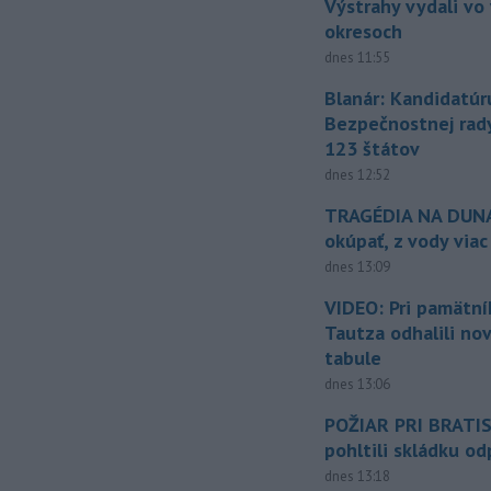
Výstrahy vydali vo
okresoch
dnes 11:55
Blanár: Kandidatúr
Bezpečnostnej rad
123 štátov
dnes 12:52
TRAGÉDIA NA DUNAJ
okúpať, z vody viac
dnes 13:09
VIDEO: Pri pamätn
Tautza odhalili no
tabule
dnes 13:06
POŽIAR PRI BRATI
pohltili skládku o
dnes 13:18