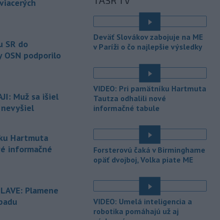
TASR TV
zhromaždenie môže v utorok 11.
 viacerých
augusta
rozhodnúť o novom
generálnom prokurátorovi, ak
parlament schváli skrátenie jeho
Deväť Slovákov zabojuje na ME
šesťmesačnej výpovednej lehoty.
u SR do
v Paríži o čo najlepšie výsledky
y OSN podporilo
-
Silné búrky vo štvrtok
12:00
vyvolali v hornatých oblastiach
západného
Rakúska povodne a
VIDEO: Pri pamätníku Hartmuta
zosuvy pôdy.
I: Muž sa išiel
Tautza odhalili nové
 nevyšiel
informačné tabule
-
Slovenský
11:51
hydrometeorologický ústav (SHMÚ)
varuje v piatok
pred búrkami vo
íku Hartmuta
viacerých okresoch stredného a
vé informačné
Forsterovú čaká v Birminghame
východného Slovenska. Vydal preto
opäť dvojboj, Volka piate ME
výstrahu prvého stupňa.
-
Ministerstvo vnútra (MV) SR
11:18
SLAVE: Plamene
požiada Národný bezpečnostný
úrad
(NBÚ) o nezávislé odborné posúdenie
dpadu
VIDEO: Umelá inteligencia a
dodaných radarových zariadení, ktoré
robotika pomáhajú už aj