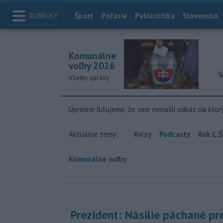
RUBRIKY
Index
Šport
Počasie
Publicistika
Slovensko
Komunálne
voľby 2026
S
Všetky správy
Úprimne ľutujeme, že sme nenašli odkaz na ktor
Aktuálne témy:
Kvízy
Podcasty
Rok Ľ.Š
Komunálne voľby
Prezident: Násilie páchané pr