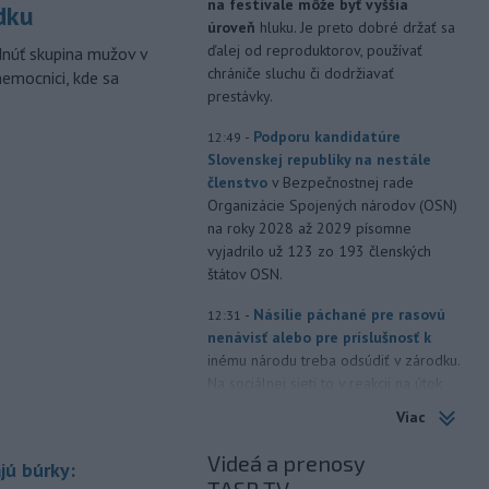
na festivale môže byť vyššia
dku
úroveň
hluku. Je preto dobré držať sa
ďalej od reproduktorov, používať
dnúť skupina mužov v
chrániče sluchu či dodržiavať
nemocnici, kde sa
prestávky.
-
Podporu kandidatúre
12:49
Slovenskej republiky na nestále
členstvo
v Bezpečnostnej rade
Organizácie Spojených národov (OSN)
na roky 2028 až 2029 písomne
vyjadrilo už 123 zo 193 členských
štátov OSN.
-
Násilie páchané pre rasovú
12:31
nenávisť alebo pre príslušnosť k
inému národu treba odsúdiť v zárodku.
Na sociálnej sieti to v reakcii na útok
cudzincov v Nitre uviedol prezident
Viac
SR Peter Pellegrini.
Videá a prenosy
jú búrky:
-
Maďarské Národné
12:26