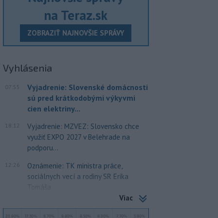
na Teraz.sk
ZOBRAZIŤ NAJNOVŠIE SPRÁVY
Vyhlásenia
Vyjadrenie: Slovenské domácnosti
07:55
sú pred krátkodobými výkyvmi
cien elektriny...
18:12
Vyjadrenie: MZVEZ: Slovensko chce
využiť EXPO 2027 v Belehrade na
podporu...
12:26
Oznámenie: TK ministra práce,
sociálnych vecí a rodiny SR Erika
Tomáša
Viac