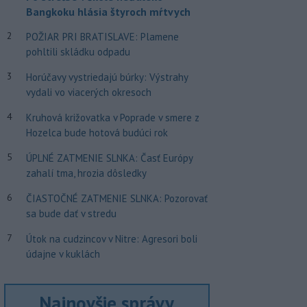
Bangkoku hlásia štyroch mŕtvych
2
POŽIAR PRI BRATISLAVE: Plamene
pohltili skládku odpadu
3
Horúčavy vystriedajú búrky: Výstrahy
vydali vo viacerých okresoch
4
Kruhová križovatka v Poprade v smere z
Hozelca bude hotová budúci rok
5
ÚPLNÉ ZATMENIE SLNKA: Časť Európy
zahalí tma, hrozia dôsledky
6
ČIASTOČNÉ ZATMENIE SLNKA: Pozorovať
sa bude dať v stredu
7
Útok na cudzincov v Nitre: Agresori boli
údajne v kuklách
Najnovšie správy