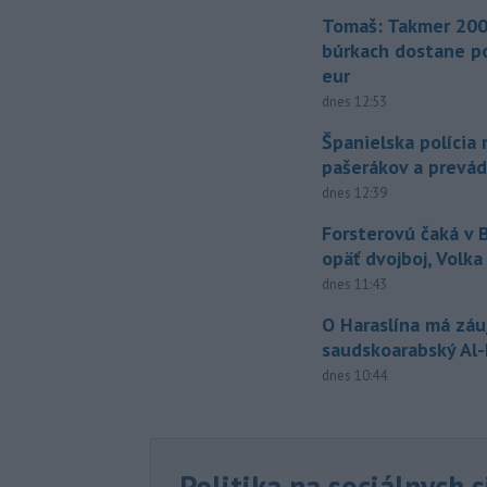
Tomaš: Takmer 200
búrkach dostane p
eur
dnes 12:53
Španielska polícia 
pašerákov a prevá
dnes 12:39
Forsterovú čaká v
opäť dvojboj, Volka
dnes 11:43
O Haraslína má zá
saudskoarabský Al
dnes 10:44
Politika na sociálnych 