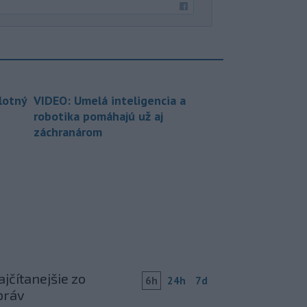
lotný
VIDEO: Umelá inteligencia a
robotika pomáhajú už aj
záchranárom
jčítanejšie zo
6h
24h
7d
práv