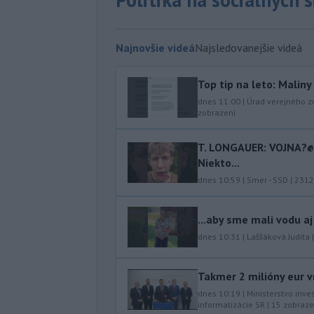
Najnovšie videá
Najsledovanejšie videá
Top tip na leto: Malin
dnes 11:00
|
Úrad verejného z
zobrazení
T. LONGAUER: VOJNA?✊ N
Niekto...
dnes 10:59
|
Smer - SSD
|
2312
...aby sme mali vodu aj
dnes 10:31
|
Laššáková Judita
Takmer 2 milióny eur v
dnes 10:19
|
Ministerstvo inve
informatizácie SR
|
15
zobraze