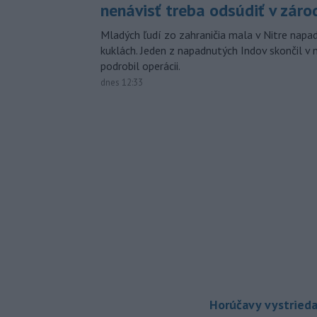
nenávisť treba odsúdiť v záro
Mladých ľudí zo zahraničia mala v Nitre napa
kuklách. Jeden z napadnutých Indov skončil v 
podrobil operácii.
dnes 12:33
Horúčavy vystrieda