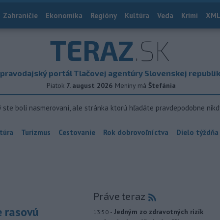
Zahraničie
Ekonomika
Regióny
Kultúra
Veda
Krimi
XML
TERAZ
.SK
pravodajský portál Tlačovej agentúry Slovenskej republi
Piatok
7. august 2026
Meniny má
Štefánia
ý ste boli nasmerovaní, ale stránka ktorú hľadáte pravdepodobne nikd
túra
Turizmus
Cestovanie
Rok dobrovoľníctva
Dielo týždňa
Práve teraz
e rasovú
-
Jedným zo zdravotných rizík
13:50