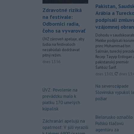
Pakistan, Sauds
Zdravotné riziká
Arábia a Tureck
na festivale:
podpísali zmluv
Odborníci radia,
vzájomnej obra
čoho sa vyvarovať
Dohodu v saudskoarab
ÚVZ zároveň apeluje, aby
Mekke podpísali korun
ľudia na festivaloch
princ Muhammad bin
nezabúdali dodržiavať
Salmán, turecký prezid
pitný režim.
Recep Tayyip Erdogan 
dnes 13:56
pakistanský premiér
Šahbáz Šaríf.
aktualiz
dnes 13:01
,
dnes 13:
Na severozápade
ÚVZ: Povolenie na
Slovinska vypukol l
prevádzku malo k
požiar
piatku 170 umelých
kúpalísk
Bielorusko označilo
Záchranári apelujú na
Poľskú tlačovú
opatrnosť: V júli vyrazili
agentúru za
k takmer 6900 úrazom