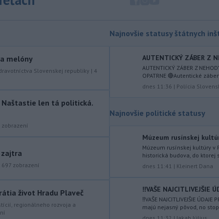
júla 2026 herečka a dlhoročná
členka
Slovenského komorného
divadla (SKD) v Martine Helena
Najnovšie statusy štátnych inšt
Sudická.
-
Národná diaľničná
AUTENTICKÝ ZÁBER Z NE
10:15
y a melóny
spoločnosť (NDS) ukončila výmenu
AUTENTICKÝ ZÁBER Z NEHODY
dravotníctva Slovenskej republiky
|
4
OPATRNE 🔴Autentické zábery
mostného
záveru na ľavej strane
dnes 11:36
|
Polícia Slovens
mosta Lanfranconi, ktorý je súčasťou
bratislavskej diaľnice D2.
aštastie len tá politická.
Najnovšie politické statusy
-
Počet potvrdených prípadov
10:02
zobrazení
nákazy vírusovým ochorením
ebola
v Konžskej demokratickej republike
Múzeum rusínskej kultúr
(KDR) presiahol hranicu 4000.
Múzeum rusínskej kultúry v 
 zajtra
historická budova, do ktorej 
-
V stredu sa bude dať
|
697
zobrazení
09:24
dnes 11:41
|
Kleinert Dana
pozorovať čiastočné zatmenie
Slnka i
maximum roja Perzeidy
‼️VAŠE NAJCITLIVEJŠIE Ú
rátia život Hradu Plaveč
‼️VAŠE NAJCITLIVEJŠIE ÚDAJE
-
Generálna prokuratúra SR
09:01
stícií, regionálneho rozvoja a
majú nejasný pôvod, no stop
ní
podala v súvislosti s určením
dnes 11:32
|
Jakab Július