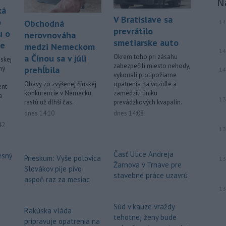
N
ká
V Bratislave sa
o
Obchodná
14
prevrátilo
u o
nerovnováha
smetiarske auto
ne
medzi Nemeckom
14
a Čínou sa v júli
Okrem toho pri zásahu
skej
zabezpečili miesto nehody,
ný
prehĺbila
14
vykonali protipožiarne
Obavy zo zvýšenej čínskej
opatrenia na vozidle a
ent
konkurencie v Nemecku
zamedzili úniku
a
13
rastú už dlhší čas.
prevádzkových kvapalín.
dnes 14:10
dnes 14:08
ované
42
13
Časť Ulice Andreja
esný
Prieskum: Vyše polovica
13
Žarnova v Trnave pre
Slovákov pije pivo
stavebné práce uzavrú
aspoň raz za mesiac
13
Súd v kauze vraždy
Rakúska vláda
tehotnej ženy bude
pripravuje opatrenia na