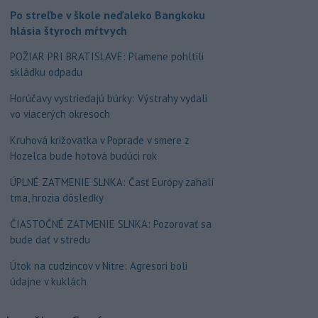
Po streľbe v škole neďaleko Bangkoku
hlásia štyroch mŕtvych
POŽIAR PRI BRATISLAVE: Plamene pohltili
skládku odpadu
Horúčavy vystriedajú búrky: Výstrahy vydali
vo viacerých okresoch
Kruhová križovatka v Poprade v smere z
Hozelca bude hotová budúci rok
ÚPLNÉ ZATMENIE SLNKA: Časť Európy zahalí
tma, hrozia dôsledky
ČIASTOČNÉ ZATMENIE SLNKA: Pozorovať sa
bude dať v stredu
Útok na cudzincov v Nitre: Agresori boli
údajne v kuklách