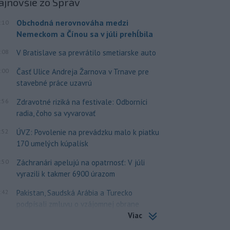
ajnovšie
zo Správ
Obchodná nerovnováha medzi
:10
Nemeckom a Čínou sa v júli prehĺbila
:08
V Bratislave sa prevrátilo smetiarske auto
:00
Časť Ulice Andreja Žarnova v Trnave pre
stavebné práce uzavrú
:56
Zdravotné riziká na festivale: Odborníci
radia, čoho sa vyvarovať
:52
ÚVZ: Povolenie na prevádzku malo k piatku
170 umelých kúpalísk
:50
Záchranári apelujú na opatrnosť: V júli
vyrazili k takmer 6900 úrazom
:42
Pakistan, Saudská Arábia a Turecko
podpísali zmluvu o vzájomnej obrane
Viac