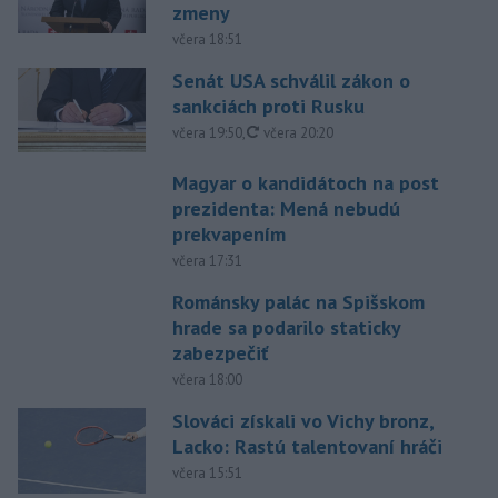
zmeny
včera 18:51
Senát USA schválil zákon o
sankciách proti Rusku
aktualizované
včera 19:50
,
včera 20:20
Magyar o kandidátoch na post
prezidenta: Mená nebudú
prekvapením
včera 17:31
Románsky palác na Spišskom
hrade sa podarilo staticky
zabezpečiť
včera 18:00
Slováci získali vo Vichy bronz,
Lacko: Rastú talentovaní hráči
včera 15:51