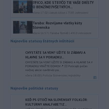
⁉️FICO, KDE STE⁉️ČO TIE VAŠE DRÍSTY
O BENZÍNE⁉️VŠETKÝCH...
včera 17:02
|
Jakab Július
|
7585
zobrazení
Taraba: Rozvíjame všetky kúty
Slovenska
včera 16:57
|
Taraba Tomáš
|
4910
zobrazení
Najnovšie statusy štátnych inštitúcií
CHYSTÁTE SA VON? UŽITE SI ZÁBAVU A
HLAVNE SA V PORIADKU...
CHYSTÁTE SA VON? UŽITE SI ZÁBAVU A HLAVNE SA V
PORIADKU VRÁŤTE DOMOV📍 👮‍♂️ Policajti počas
nočnej akcie navštívili pa...
včera 18:00
|
Polícia Slovenskej republiky
Najnovšie politické statusy
KEĎ PS ÚTOČÍ NA SLOVENSKÝ FOLKLÓR:
KULTÚRNY ANALFABETIZ...