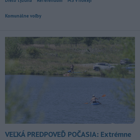
Dielo týždňa
Referendum
MS v hokeji
Komunálne voľby
VEĽKÁ PREDPOVEĎ POČASIA: Extrémne