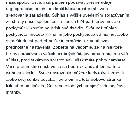
voľbami spájala, avizuje zmeny
naša spoločnosť a naši partneri používať presné údaje
o geografickej polohe a identifikáciu prostredníctvom
Vyhlásil, že už nebude niesť zodpovednosť za „zbabrané
skenovania zariadenia. Súhlas s vyššie uvedeným spracúvaním
zonácie, odposluchy ani za iné veci, s ktorými SNS nemá nič
zo strany našej spoločnosti a našich 824 partnerov môžete
spoločné“.
poskytnúť kliknutím na príslušné tlačidlo. Skôr než súhlas
včera 18:51
poskytnete, môžete kliknutím jeho poskytnutie odmietnuť alebo
si preštudovať podrobnejšie informácie a zmeniť svoje
Slovensko
prednostné nastavenia.
Zoberte na vedomie, že na niektoré
formy spracúvania vašich osobných údajov nepotrebujeme váš
KDH od polície očakáva rýchle
súhlas, proti takémuto spracovaniu však máte právo namietať.
vyšetrenie útoku na cudzincov v
Vaše prednostné nastavenia sa budú vzťahovať len na túto
webovú lokalitu. Svoje nastavenia môžete kedykoľvek zmeniť
Nitre
alebo svoj súhlas odvolať návratom na túto webovú stránku
včera 18:06
kliknutím na tlačidlo „Ochrana osobných údajov“ v dolnej časti
stránky.
Rezort školstva pomôže samosprávam s určovaním
školských obvodov
O jedného prevádzača menej: Prispela k tomu aj slovenská
polícia
POŽIAR V SLOVNAFTE: Došlo k narušeniu jednej z nádrží