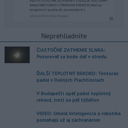
KEĎ PS ÚTOČÍ NA SLOVENSKÝ FOLKLÓR: KULTÚRNY
ANALFABETIZMUS V PRIAMOM PRENOSE Keď sa
progresívci pustia do slovenských t...
včera 20:50
|
Kéry Marián
Neprehliadnite
ČIASTOČNÉ ZATMENIE SLNKA:
Pozorovať sa bude dať v stredu
ĎALŠÍ TEPLOTNÝ REKORD: Tentoraz
padol v Dolných Plachtinciach
V Budapešti opäť padol teplotný
rekord, tretí za päť týždňov
VIDEO: Umelá inteligencia a robotika
pomáhajú už aj záchranárom