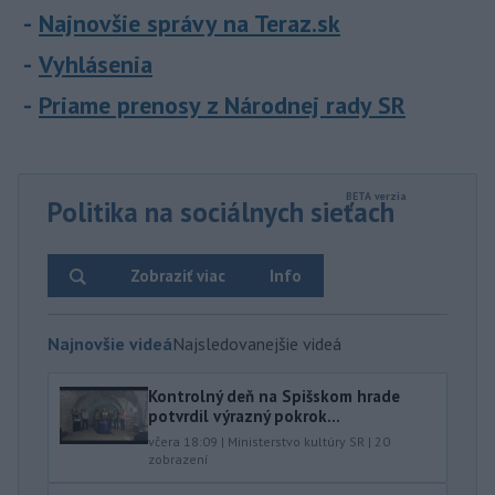
Najnovšie správy na Teraz.sk
Vyhlásenia
Priame prenosy z Národnej rady SR
Politika na sociálnych sieťach
Zobraziť viac
Info
Najnovšie videá
Najsledovanejšie videá
Kontrolný deň na Spišskom hrade
potvrdil výrazný pokrok...
včera 18:09
|
Ministerstvo kultúry SR
|
20
zobrazení