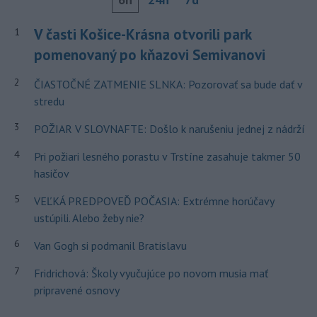
V časti Košice-Krásna otvorili park
1
pomenovaný po kňazovi Semivanovi
2
ČIASTOČNÉ ZATMENIE SLNKA: Pozorovať sa bude dať v
stredu
3
POŽIAR V SLOVNAFTE: Došlo k narušeniu jednej z nádrží
4
Pri požiari lesného porastu v Trstíne zasahuje takmer 50
hasičov
5
VEĽKÁ PREDPOVEĎ POČASIA: Extrémne horúčavy
ustúpili. Alebo žeby nie?
6
Van Gogh si podmanil Bratislavu
7
Fridrichová: Školy vyučujúce po novom musia mať
pripravené osnovy