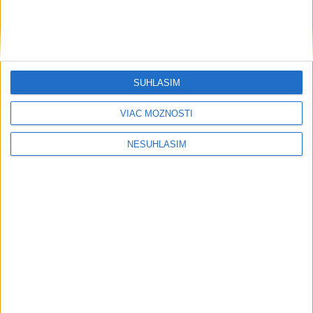
....
SÚHLASÍM
VIAC MOŽNOSTÍ
NESÚHLASÍM
....