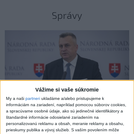
Správy
Vážime si vaše súkromie
My a naši
partneri
ukladáme a/alebo pristupujeme k
informáciám na zariadení, napríklad pomocou súborov cookies,
a spracúvame osobné údaje, ako sú jedinečné identifikátory a
štandardné informácie odosielané zariadením na
personalizovanú reklamu a obsah, meranie reklamy a obsahu,
A. Danko vylúčil, že by sa SNS pred
prieskumy publika a vývoj služieb.
S vaším povolením môže