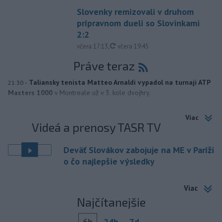
Slovenky remizovali v druhom
prípravnom dueli so Slovinkami
2:2
aktualizované
včera 17:13
,
včera 19:45
Práve teraz
-
Taliansky tenista Matteo Arnaldi vypadol na turnaji ATP
21:30
Masters 1000
v Montreale už v 3. kole dvojhry.
Viac
Videá a prenosy TASR TV
Deväť Slovákov zabojuje na ME v Paríži
o čo najlepšie výsledky
Viac
Najčítanejšie
6h
24h
7d