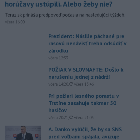
horúčavy ustúpili. Alebo žeby nie?
Teraz.sk prináša predpoveď počasia na nasledujúci týždeň.
včera 16:00
Prezident: Násilie páchané pre
rasovú nenávisť treba odsúdiť v
zárodku
včera 12:33
POŽIAR V SLOVNAFTE: Došlo k
narušeniu jednej z nádrží
aktualizované
včera 14:20
,
včera 15:46
Pri požiari lesného porastu v
Trstíne zasahuje takmer 50
hasičov
aktualizované
včera 20:21
,
včera 21:05
A. Danko vylúčil, že by sa SNS
pred voľbami spájala, avizuje