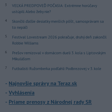
3
VEĽKÁ PREDPOVEĎ POČASIA: Extrémne horúčavy
ustúpili. Alebo žeby nie?
4
Skončili ďalšie desiatky menších pôšt, samosprávam sa
to nepáči
5
Festival Lovestream 2026 pokračuje, druhý deň zakončil
Robbie Williams
6
Prešov remizoval v domácom dueli 3. kola s Liptovským
Mikulášom
7
Futbalisti Ružomberka podľahli Podbrezovej v 3. kole
Najnovšie správy na Teraz.sk
Vyhlásenia
Priame prenosy z Národnej rady SR