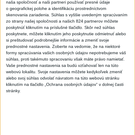
naša spoločnosť a naši partneri používať presné údaje
razantnejšej ochrane vody na
o geografickej polohe a identifikáciu prostredníctvom
Slovensku
skenovania zariadenia. Súhlas s vyššie uvedeným spracúvaním
včera 21:39
zo strany našej spoločnosti a našich 824 partnerov môžete
poskytnúť kliknutím na príslušné tlačidlo. Skôr než súhlas
Polícia vyzýva mladých, aby boli opatrní s požívaním
poskytnete, môžete kliknutím jeho poskytnutie odmietnuť alebo
alkoholu
si preštudovať podrobnejšie informácie a zmeniť svoje
prednostné nastavenia.
Zoberte na vedomie, že na niektoré
MZVEZ: V Nemecku zavedú zákaz konzumácie alkoholu na
formy spracúvania vašich osobných údajov nepotrebujeme váš
staniciach
súhlas, proti takémuto spracovaniu však máte právo namietať.
Vaše prednostné nastavenia sa budú vzťahovať len na túto
POZOR NA HARÚČAVY: SHMÚ vydalo výstrahy prvého
webovú lokalitu. Svoje nastavenia môžete kedykoľvek zmeniť
stupňa pred teplom
alebo svoj súhlas odvolať návratom na túto webovú stránku
kliknutím na tlačidlo „Ochrana osobných údajov“ v dolnej časti
Zahraničie
stránky.
Venhart:Bomba v Nagasaki bola
silnejšia ako v Hirošime,no menej
účinná
dnes 8:24