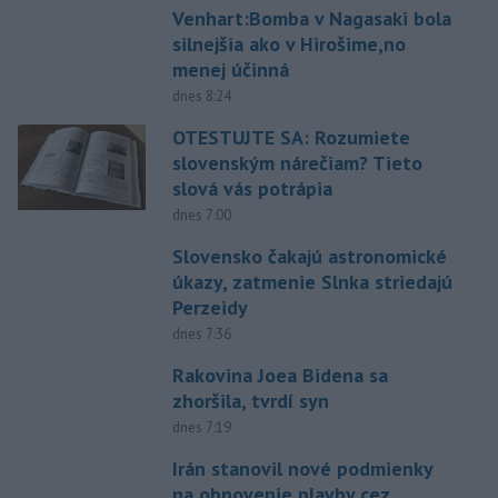
Venhart:Bomba v Nagasaki bola
silnejšia ako v Hirošime,no
menej účinná
dnes 8:24
OTESTUJTE SA: Rozumiete
slovenským nárečiam? Tieto
slová vás potrápia
dnes 7:00
Slovensko čakajú astronomické
úkazy, zatmenie Slnka striedajú
Perzeidy
dnes 7:36
Rakovina Joea Bidena sa
zhoršila, tvrdí syn
dnes 7:19
Irán stanovil nové podmienky
na obnovenie plavby cez