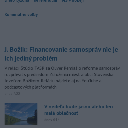
Dielo týždňa
Referendum
MS v hokeji
Komunálne voľby
J. Božik: Financovanie samospráv nie je
ich jediný problém
V relácii Štúdio TASR sa Oliver Remiaš o reforme samospráv
rozprával s predsedom Združenia miest a obcí Slovenska
Jozefom Božikom. Reláciu nájdete aj na YouTube a
podcastových platformách.
dnes 7:00
V nedeľu bude jasno alebo len
malá oblačnosť
dnes 6:14