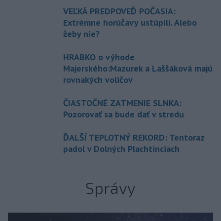
VEĽKÁ PREDPOVEĎ POČASIA:
Extrémne horúčavy ustúpili. Alebo
žeby nie?
HRABKO o výhode
Majerského:Mazurek a Laššáková majú
rovnakých voličov
ČIASTOČNÉ ZATMENIE SLNKA:
Pozorovať sa bude dať v stredu
ĎALŠÍ TEPLOTNÝ REKORD: Tentoraz
padol v Dolných Plachtinciach
Správy