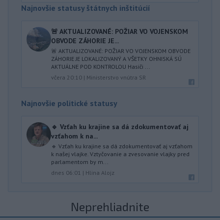
Najnovšie statusy štátnych inštitúcií
🚨 AKTUALIZOVANÉ: POŽIAR VO VOJENSKOM
OBVODE ZÁHORIE JE...
🚨 AKTUALIZOVANÉ: POŽIAR VO VOJENSKOM OBVODE
ZÁHORIE JE LOKALIZOVANÝ A VŠETKY OHNISKÁ SÚ
AKTUÁLNE POD KONTROLOU Hasiči ...
včera 20:10
|
Ministerstvo vnútra SR
Najnovšie politické statusy
🔹 Vzťah ku krajine sa dá zdokumentovať aj
vzťahom k na...
🔹 Vzťah ku krajine sa dá zdokumentovať aj vzťahom
k našej vlajke. Vztyčovanie a zvesovanie vlajky pred
parlamentom by m...
dnes 06:01
|
Hlina Alojz
Neprehliadnite