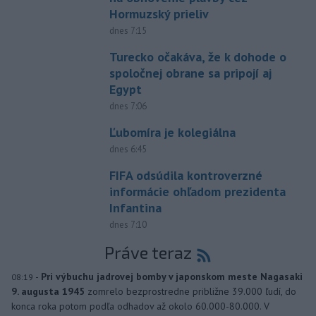
Hormuzský prieliv
dnes 7:15
Turecko očakáva, že k dohode o
spoločnej obrane sa pripojí aj
Egypt
dnes 7:06
Ľubomíra je kolegiálna
dnes 6:45
FIFA odsúdila kontroverzné
informácie ohľadom prezidenta
Infantina
dnes 7:10
Práve teraz
-
Pri výbuchu jadrovej bomby v japonskom meste Nagasaki
08:19
9. augusta 1945
zomrelo bezprostredne približne 39.000 ľudí, do
konca roka potom podľa odhadov až okolo 60.000-80.000. V