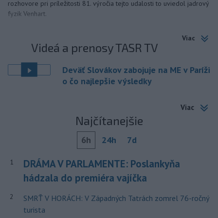
rozhovore pri príležitosti 81. výročia tejto udalosti to uviedol jadrový
fyzik Venhart.
Viac
Videá a prenosy TASR TV
Deväť Slovákov zabojuje na ME v Paríži
o čo najlepšie výsledky
Viac
Najčítanejšie
6h
24h
7d
DRÁMA V PARLAMENTE: Poslankyňa
1
hádzala do premiéra vajíčka
2
SMRŤ V HORÁCH: V Západných Tatrách zomrel 76-ročný
turista