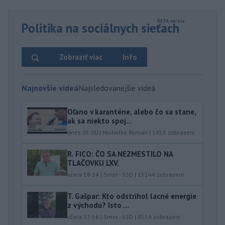
Politika na sociálnych sieťach
Zobraziť viac
Info
Najnovšie videá
Najsledovanejšie videá
Oľano v karanténe, alebo čo sa stane,
ak sa niekto spoj...
dnes 05:00
|
Michelko Roman
|
1455
zobrazení
R. FICO: ČO SA NEZMESTILO NA
TLAČOVKU LXV.
včera 18:24
|
Smer - SSD
|
15144
zobrazení
T. Gašpar: Kto odstrihol lacné energie
z východu? Isto ...
včera 17:56
|
Smer - SSD
|
8554
zobrazení