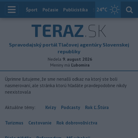
24
°C
Index
Šport
Počasie
Publicistika
Slovensko
Zahranič
TERAZ
.SK
Spravodajský portál Tlačovej agentúry Slovenskej
republiky
Nedela
9. august 2026
Meniny má
Ľubomíra
Úprimne ľutujeme, že sme nenašli odkaz na ktorý ste boli
nasmerovaní, ale stránka ktorú hľadáte pravdepodobne nikdy
neexistovala
Aktuálne témy:
Kvízy
Podcasty
Rok Ľ.Štúra
Turizmus
Cestovanie
Rok dobrovoľníctva