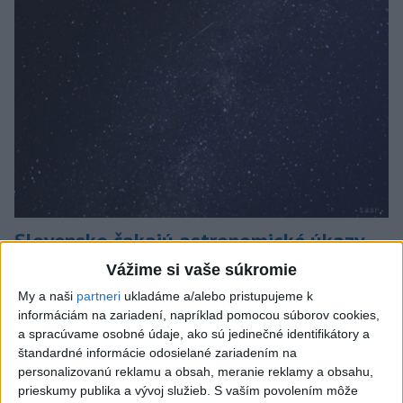
Slovensko čakajú astronomické úkazy,
zatmenie Slnka striedajú Perzeidy
Vážime si vaše súkromie
My a naši
partneri
ukladáme a/alebo pristupujeme k
Zatmenie sa začne najskôr na východe krajiny.
informáciám na zariadení, napríklad pomocou súborov cookies,
dnes 7:36
a spracúvame osobné údaje, ako sú jedinečné identifikátory a
štandardné informácie odosielané zariadením na
Slovensko
personalizovanú reklamu a obsah, meranie reklamy a obsahu,
prieskumy publika a vývoj služieb.
S vaším povolením môže
Fico: Suchá musia viesť k