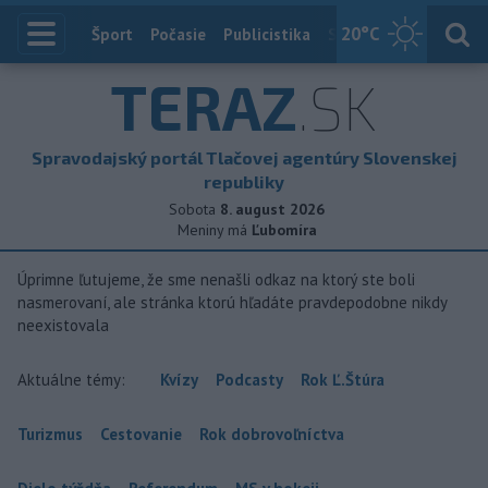
20
°C
Index
Šport
Počasie
Publicistika
Slovensko
Zahranič
TERAZ
.SK
Spravodajský portál Tlačovej agentúry Slovenskej
republiky
Sobota
8. august 2026
Meniny má
Ľubomíra
Úprimne ľutujeme, že sme nenašli odkaz na ktorý ste boli
nasmerovaní, ale stránka ktorú hľadáte pravdepodobne nikdy
neexistovala
Aktuálne témy:
Kvízy
Podcasty
Rok Ľ.Štúra
Turizmus
Cestovanie
Rok dobrovoľníctva