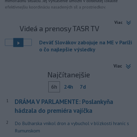
mimoriadnu situáciu. Jej vyhlásenie umožní v dotknutej lokalite
efektívnejšiu koordináciu nasadených síl a prostriedkov.
Viac
Videá a prenosy TASR TV
Deväť Slovákov zabojuje na ME v Paríži
o čo najlepšie výsledky
Viac
Najčítanejšie
6h
24h
7d
DRÁMA V PARLAMENTE: Poslankyňa
1
hádzala do premiéra vajíčka
2
Do Bulharska vnikol dron a vybuchol v blízkosti hraníc s
Rumunskom