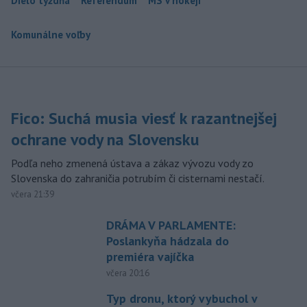
Dielo týždňa
Referendum
MS v hokeji
Komunálne voľby
Fico: Suchá musia viesť k razantnejšej
ochrane vody na Slovensku
Podľa neho zmenená ústava a zákaz vývozu vody zo
Slovenska do zahraničia potrubím či cisternami nestačí.
včera 21:39
DRÁMA V PARLAMENTE:
Poslankyňa hádzala do
premiéra vajíčka
včera 20:16
Typ dronu, ktorý vybuchol v