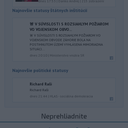
dnes 17:53
|
Danko Andrej
|
215
zobrazení
Najnovšie statusy štátnych inštitúcií
🚨 V SÚVISLOSTI S ROZSIAHLYM POŽIAROM
VO VOJENSKOM OBVO...
🚨 V SÚVISLOSTI S ROZSIAHLYM POŽIAROM VO
VOJENSKOM OBVODE ZÁHORIE BOLA NA
POSTIHNUTOM ÚZEMÍ VYHLÁSENÁ MIMORIADNA
SITUÁCI...
dnes 20:10
|
Ministerstvo vnútra SR
Najnovšie politické statusy
Richard Raši
Richard Raši
dnes 21:44
|
HLAS - sociálna demokracia
Neprehliadnite