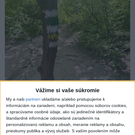
Vážime si vaše súkromie
SMRŤ V HORÁCH: V Západných Tatrách
My a naši
partneri
ukladáme a/alebo pristupujeme k
zomrel 76-ročný turista
informáciám na zariadení, napríklad pomocou súborov cookies,
Muža sa na základe telefonickej inštruktáže operátorky
a spracúvame osobné údaje, ako sú jedinečné identifikátory a
záchrannej zdravotnej služby pokúsili zachrániť riadenou
štandardné informácie odosielané zariadením na
personalizovanú reklamu a obsah, meranie reklamy a obsahu,
resuscitáciou.
prieskumy publika a vývoj služieb.
S vaším povolením môže
včera 20:04