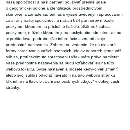
naša spoločnosť a naši partneri používať presné údaje
o geografickej polohe a identifikáciu prostredníctvom
Slovensko
skenovania zariadenia. Súhlas s vyššie uvedeným spracúvaním
zo strany našej spoločnosti a našich 824 partnerov môžete
Fico: Suchá musia viesť k
poskytnúť kliknutím na príslušné tlačidlo. Skôr než súhlas
razantnejšej ochrane vody na
poskytnete, môžete kliknutím jeho poskytnutie odmietnuť alebo
Slovensku
si preštudovať podrobnejšie informácie a zmeniť svoje
včera 21:39
prednostné nastavenia.
Zoberte na vedomie, že na niektoré
formy spracúvania vašich osobných údajov nepotrebujeme váš
Polícia vyzýva mladých, aby boli opatrní s požívaním
súhlas, proti takémuto spracovaniu však máte právo namietať.
alkoholu
Vaše prednostné nastavenia sa budú vzťahovať len na túto
webovú lokalitu. Svoje nastavenia môžete kedykoľvek zmeniť
MZVEZ: V Nemecku zavedú zákaz konzumácie alkoholu na
alebo svoj súhlas odvolať návratom na túto webovú stránku
staniciach
kliknutím na tlačidlo „Ochrana osobných údajov“ v dolnej časti
stránky.
POZOR NA HARÚČAVY: SHMÚ vydalo výstrahy prvého
stupňa pred teplom
Zahraničie
Turecko vyzvalo Ukrajinu a Rusko na