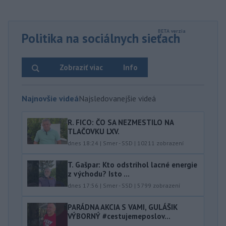
Politika na sociálnych sieťach
Zobraziť viac
Info
Najnovšie videá
Najsledovanejšie videá
R. FICO: ČO SA NEZMESTILO NA
TLAČOVKU LXV.
dnes 18:24
|
Smer - SSD
|
10211
zobrazení
T. Gašpar: Kto odstrihol lacné energie
z východu? Isto ...
dnes 17:56
|
Smer - SSD
|
5799
zobrazení
PARÁDNA AKCIA S VAMI, GULÁŠIK
VÝBORNÝ #cestujemeposlov...