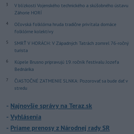
3
V blízkosti Vojenského technického a skúšobného ústavu
Záhorie HORÍ
4
Očovská folklórna hruda tradične privítala domáce
folklórne kolektívy
5
SMRŤ V HORÁCH: V Západných Tatrách zomrel 76-ročný
turista
6
Kúpele Brusno pripravujú 19. ročník festivalu Jozefa
Bednárika
7
ČIASTOČNÉ ZATMENIE SLNKA: Pozorovať sa bude dať v
stredu
Najnovšie správy na Teraz.sk
Vyhlásenia
Priame prenosy z Národnej rady SR