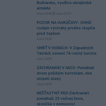
Bulharsku, využíva ukrajinská
armáda
aktualizované
včera 18:43
,
včera 19:29
POZOR NA HARÚČAVY: SHMÚ
vydalo výstrahy prvého stupňa
pred teplom
včera 19:28
SMRŤ V HORÁCH: V Západných
Tatrách zomrel 76-ročný turista
včera 20:04
ZÁCHRANÁRI V AKCII: Pomáhali
dvom poľským turistkám, obe
utrpeli úrazy
včera 18:39
NEŠŤASTNÝ PÁD:Záchranári
pomáhali 25-ročnej žene,
skončila v nemocnici