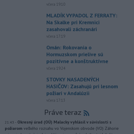
včera 19:10
MLADÍK VYPADOL Z FERRATY:
Na Skalke pri Kremnici
zasahovali záchranári
včera 17:19
Omán: Rokovania o
Hormuzskom prielive sú
pozitívne a konštruktívne
včera 19:24
STOVKY NASADENÝCH
HASIČOV: Zasahujú pri lesnom
požiari v Andalúzii
včera 17:13
Práve teraz
-
Okresný úrad (OÚ) Malacky vyhlásil v súvislosti s
21:43
požiarom
veľkého rozsahu vo Vojenskom obvode (VO) Záhorie