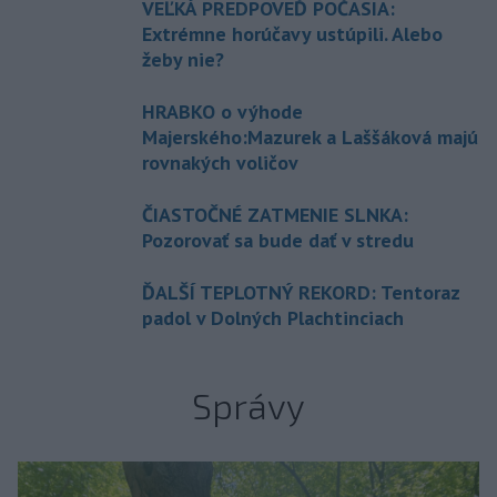
VEĽKÁ PREDPOVEĎ POČASIA:
Extrémne horúčavy ustúpili. Alebo
žeby nie?
HRABKO o výhode
Majerského:Mazurek a Laššáková majú
rovnakých voličov
ČIASTOČNÉ ZATMENIE SLNKA:
Pozorovať sa bude dať v stredu
ĎALŠÍ TEPLOTNÝ REKORD: Tentoraz
padol v Dolných Plachtinciach
Správy