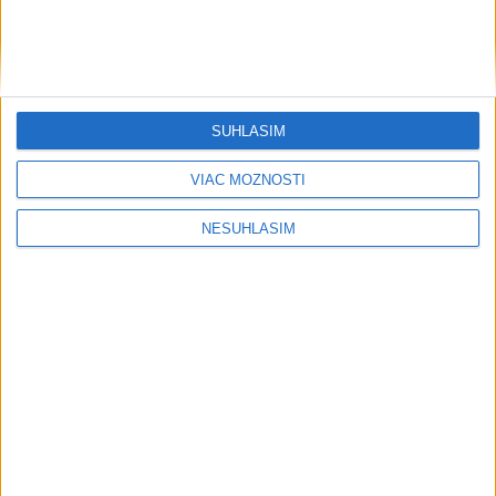
SÚHLASÍM
VIAC MOŽNOSTÍ
NESÚHLASÍM
....