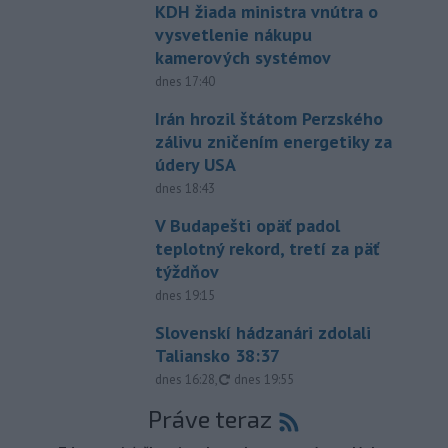
KDH žiada ministra vnútra o
vysvetlenie nákupu
kamerových systémov
dnes 17:40
Irán hrozil štátom Perzského
zálivu zničením energetiky za
údery USA
dnes 18:43
V Budapešti opäť padol
teplotný rekord, tretí za päť
týždňov
dnes 19:15
Slovenskí hádzanári zdolali
Taliansko 38:37
aktualizované
dnes 16:28
,
dnes 19:55
Práve teraz