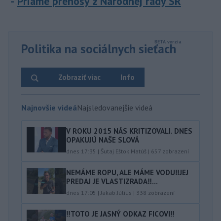
Priame prenosy z Národnej rady SR
Politika na sociálnych sieťach
Zobraziť viac
Info
Najnovšie videá
Najsledovanejšie videá
V ROKU 2015 NÁS KRITIZOVALI. DNES
OPAKUJÚ NAŠE SLOVÁ
dnes 17:35
|
Šutaj Eštok Matúš
|
657
zobrazení
NEMÁME ROPU, ALE MÁME VODU‼️JEJ
PREDAJ JE VLASTIZRADA‼️...
dnes 17:05
|
Jakab Július
|
338
zobrazení
‼️TOTO JE JASNÝ ODKAZ FICOVI‼️