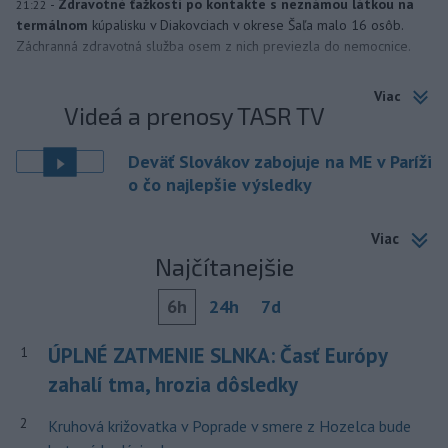
-
Zdravotné ťažkosti po kontakte s neznámou látkou na
21:22
termálnom
kúpalisku v Diakovciach v okrese Šaľa malo 16 osôb.
Záchranná zdravotná služba osem z nich previezla do nemocnice.
Viac
Videá a prenosy TASR TV
Deväť Slovákov zabojuje na ME v Paríži
o čo najlepšie výsledky
Viac
Najčítanejšie
6h
24h
7d
ÚPLNÉ ZATMENIE SLNKA: Časť Európy
1
zahalí tma, hrozia dôsledky
2
Kruhová križovatka v Poprade v smere z Hozelca bude