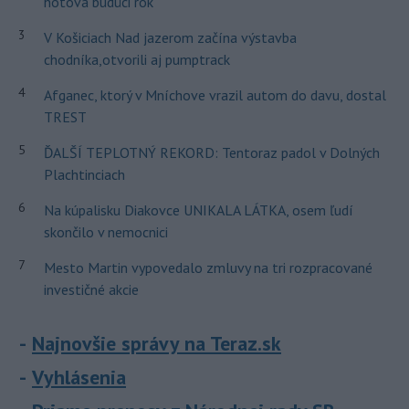
hotová budúci rok
3
V Košiciach Nad jazerom začína výstavba
chodníka,otvorili aj pumptrack
4
Afganec, ktorý v Mníchove vrazil autom do davu, dostal
TREST
5
ĎALŠÍ TEPLOTNÝ REKORD: Tentoraz padol v Dolných
Plachtinciach
6
Na kúpalisku Diakovce UNIKALA LÁTKA, osem ľudí
skončilo v nemocnici
7
Mesto Martin vypovedalo zmluvy na tri rozpracované
investičné akcie
Najnovšie správy na Teraz.sk
Vyhlásenia