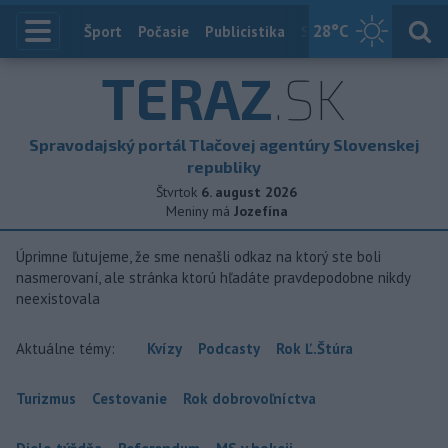
28
°C
Index
Šport
Počasie
Publicistika
Slovensko
Zahranič
TERAZ
.SK
Spravodajský portál Tlačovej agentúry Slovenskej
republiky
Štvrtok
6. august 2026
Meniny má
Jozefína
Úprimne ľutujeme, že sme nenašli odkaz na ktorý ste boli
nasmerovaní, ale stránka ktorú hľadáte pravdepodobne nikdy
neexistovala
Aktuálne témy:
Kvízy
Podcasty
Rok Ľ.Štúra
Turizmus
Cestovanie
Rok dobrovoľníctva