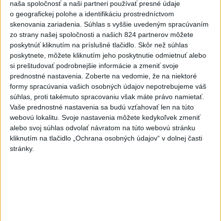
nemocnice v porovnaní so
naša spoločnosť a naši partneri používať presné údaje
súkromnými
o geografickej polohe a identifikáciu prostredníctvom
skenovania zariadenia. Súhlas s vyššie uvedeným spracúvaním
dnes 17:57
zo strany našej spoločnosti a našich 824 partnerov môžete
KDH žiada ministra vnútra o vysvetlenie nákupu kamerových
poskytnúť kliknutím na príslušné tlačidlo. Skôr než súhlas
poskytnete, môžete kliknutím jeho poskytnutie odmietnuť alebo
systémov
si preštudovať podrobnejšie informácie a zmeniť svoje
prednostné nastavenia.
Zoberte na vedomie, že na niektoré
Rezort vnútra reaguje na kritiku pri modernizácii dopravných
formy spracúvania vašich osobných údajov nepotrebujeme váš
kamier
súhlas, proti takémuto spracovaniu však máte právo namietať.
Vaše prednostné nastavenia sa budú vzťahovať len na túto
SKSaPA žiada kompenzáciu pre sestry v ADOS pre sťažené
webovú lokalitu. Svoje nastavenia môžete kedykoľvek zmeniť
podmienky
alebo svoj súhlas odvolať návratom na túto webovú stránku
Zahraničie
kliknutím na tlačidlo „Ochrana osobných údajov“ v dolnej časti
stránky.
Francúzski vinári sa po požiaroch
obávajú dymovej príchute vo víne
dnes 21:44
Výbuch bomby nastraženej pri Damasku si vyžiadal obete a