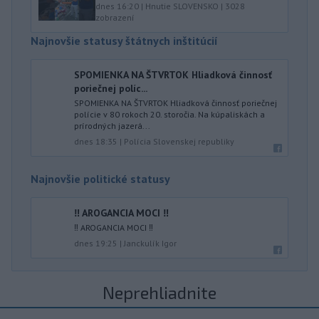
dnes 16:20
|
Hnutie SLOVENSKO
|
3028
zobrazení
Najnovšie statusy štátnych inštitúcií
SPOMIENKA NA ŠTVRTOK Hliadková činnosť
poriečnej políc...
SPOMIENKA NA ŠTVRTOK Hliadková činnosť poriečnej
polície v 80 rokoch 20. storočia. Na kúpaliskách a
prírodných jazerá...
dnes 18:35
|
Polícia Slovenskej republiky
Najnovšie politické statusy
‼️ AROGANCIA MOCI ‼️
‼️ AROGANCIA MOCI ‼️
dnes 19:25
|
Janckulík Igor
Neprehliadnite