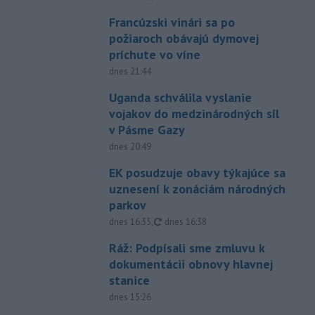
Francúzski vinári sa po
požiaroch obávajú dymovej
príchute vo víne
dnes 21:44
Uganda schválila vyslanie
vojakov do medzinárodných síl
v Pásme Gazy
dnes 20:49
EK posudzuje obavy týkajúce sa
uznesení k zonáciám národných
parkov
aktualizované
dnes 16:35
,
dnes 16:38
Ráž: Podpísali sme zmluvu k
dokumentácii obnovy hlavnej
stanice
dnes 15:26