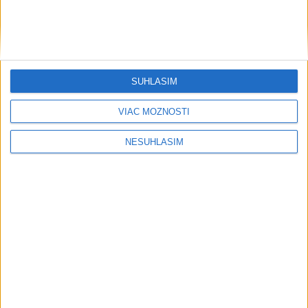
osôb rovnakého pohlavia do matriky
HOMOLA: Chcem byť prvým Slovákom
s Tour Card
SÚHLASÍM
VIDEO: Šutaj Eštok: Do Francúzska
vyráža 20 slovenských hasičov
VIAC MOŽNOSTÍ
NESÚHLASÍM
Publicistika
....
....