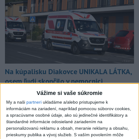
Na kúpalisku Diakovce UNIKALA LÁTKA,
osem ľudí skončilo v nemocnici
Na mieste zasahovala aj polícia v súčinnosti s ďalšími
Vážime si vaše súkromie
záchrannými zložkami.
My a naši
partneri
ukladáme a/alebo pristupujeme k
aktualizované
dnes 18:23
,
dnes 21:38
informáciám na zariadení, napríklad pomocou súborov cookies,
a spracúvame osobné údaje, ako sú jedinečné identifikátory a
Slovensko
štandardné informácie odosielané zariadením na
personalizovanú reklamu a obsah, meranie reklamy a obsahu,
ŽSK: VšZP znevýhodnila krajské
prieskumy publika a vývoj služieb.
S vaším povolením môže