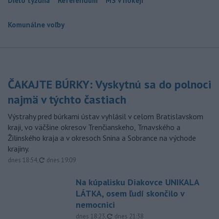
Dielo týždňa
Referendum
MS v hokeji
Komunálne voľby
ČAKAJTE BÚRKY: Vyskytnú sa do polnoci
najmä v týchto častiach
Výstrahy pred búrkami ústav vyhlásil v celom Bratislavskom
kraji, vo väčšine okresov Trenčianskeho, Trnavského a
Žilinského kraja a v okresoch Snina a Sobrance na východe
krajiny.
aktualizované
dnes 18:54
,
dnes 19:09
Na kúpalisku Diakovce UNIKALA
LÁTKA, osem ľudí skončilo v
nemocnici
aktualizované
dnes 18:23
,
dnes 21:38