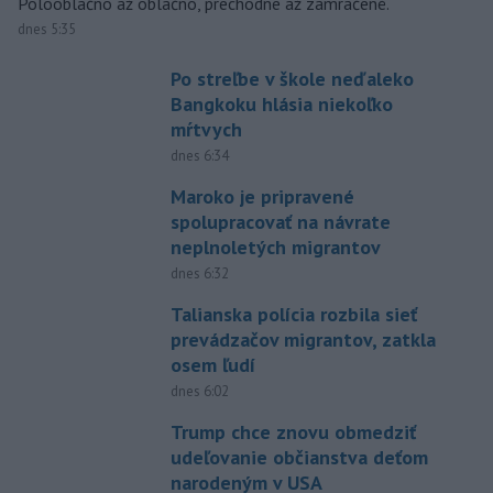
Polooblačno až oblačno, prechodne až zamračené.
dnes 5:35
Po streľbe v škole neďaleko
Bangkoku hlásia niekoľko
mŕtvych
dnes 6:34
Maroko je pripravené
spolupracovať na návrate
neplnoletých migrantov
dnes 6:32
Talianska polícia rozbila sieť
prevádzačov migrantov, zatkla
osem ľudí
dnes 6:02
Trump chce znovu obmedziť
udeľovanie občianstva deťom
narodeným v USA