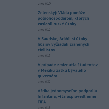
dnes 6:10
Zelenskyj: Vláda pomôže
poľnohospodárom, ktorých
zasiahli ruské útoky
dnes 6:12
V Saudskej Arábii si útoky
húsíov vyžiadali zranených
civilistov
dnes 6:15
V prípade zmiznutia študentov
v Mexiku zatkli bývalého
guvernéra
dnes 6:22
Afrika jednomyseľne podporila
Infantina, víta ospravedlnenie
FIFA
dnes 6:18