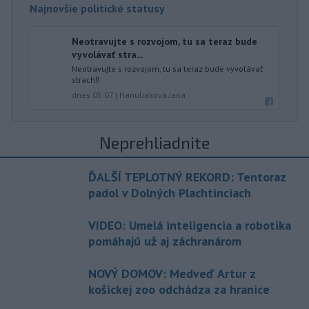
Najnovšie politické statusy
Neotravujte s rozvojom, tu sa teraz bude
vyvolávať stra...
Neotravujte s rozvojom, tu sa teraz bude vyvolávať
strach‼️
dnes 05:07
|
Hanuliaková Jana
Neprehliadnite
ĎALŠÍ TEPLOTNÝ REKORD: Tentoraz
padol v Dolných Plachtinciach
VIDEO: Umelá inteligencia a robotika
pomáhajú už aj záchranárom
NOVÝ DOMOV: Medveď Artur z
košickej zoo odchádza za hranice