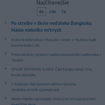
Najčítanejšie
6h
24h
7d
Po streľbe v škole neďaleko Bangkoku
1
hlásia niekoľko mŕtvych
2
Kruhová križovatka v Poprade v smere z Hozelca bude
hotová budúci rok
3
Prešovský kraj vyzýva k využitiu bezplatného parkoviska v
Tatrách
4
ÚPLNÉ ZATMENIE SLNKA: Časť Európy zahalí tma,
hrozia dôsledky
5
V Košiciach Nad jazerom začína výstavba
chodníka,otvorili aj pumptrack
6
Mesto Martin vypovedalo zmluvy na tri rozpracované
investičné akcie