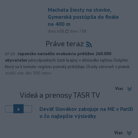
Machata šiesty na stovke,
Gymerská postúpila do finále
na 400 m
aktualizované
dnes 6:08
,
dnes 7:08
Práve teraz
-
Japonsko nariadilo evakuáciu približne 260.000
07:10
obyvateľov
juhozápadných častí krajiny v dôsledku tajfúnu Dolphin,
ktorý sa k tomuto regiónu pomaly približuje. Úrady zároveň v piatok
zrušili viac ako 500 letov.
Viac
Videá a prenosy TASR TV
Deväť Slovákov zabojuje na ME v Paríži
o čo najlepšie výsledky
Viac