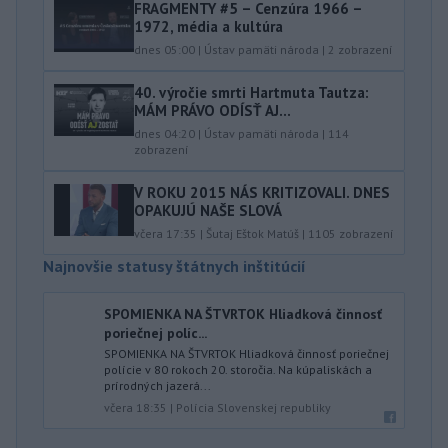
FRAGMENTY #5 – Cenzúra 1966 –
1972, média a kultúra
dnes 05:00
|
Ústav pamäti národa
|
2
zobrazení
40.⁠ ⁠výročie smrti Hartmuta Tautza:
MÁM PRÁVO ODÍSŤ AJ...
dnes 04:20
|
Ústav pamäti národa
|
114
zobrazení
V ROKU 2015 NÁS KRITIZOVALI. DNES
OPAKUJÚ NAŠE SLOVÁ
včera 17:35
|
Šutaj Eštok Matúš
|
1105
zobrazení
Najnovšie statusy štátnych inštitúcií
SPOMIENKA NA ŠTVRTOK Hliadková činnosť
poriečnej políc...
SPOMIENKA NA ŠTVRTOK Hliadková činnosť poriečnej
polície v 80 rokoch 20. storočia. Na kúpaliskách a
prírodných jazerá...
včera 18:35
|
Polícia Slovenskej republiky