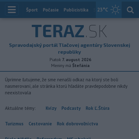
23
°C
Index
Šport
Počasie
Publicistika
Slovensko
Zahranič
TERAZ
.SK
Spravodajský portál Tlačovej agentúry Slovenskej
republiky
Piatok
7. august 2026
Meniny má
Štefánia
Úprimne ľutujeme, že sme nenašli odkaz na ktorý ste boli
nasmerovaní, ale stránka ktorú hľadáte pravdepodobne nikdy
neexistovala
Aktuálne témy:
Kvízy
Podcasty
Rok Ľ.Štúra
Turizmus
Cestovanie
Rok dobrovoľníctva