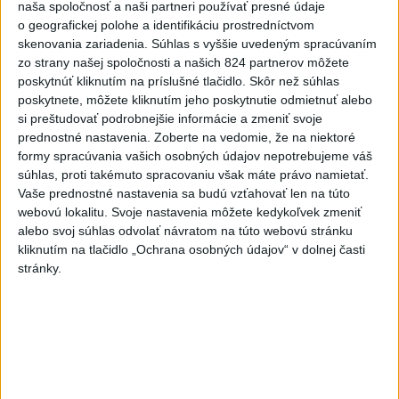
naša spoločnosť a naši partneri používať presné údaje
Talianska polícia rozbila sieť
o geografickej polohe a identifikáciu prostredníctvom
skenovania zariadenia. Súhlas s vyššie uvedeným spracúvaním
prevádzačov migrantov, zatkla osem
zo strany našej spoločnosti a našich 824 partnerov môžete
ľudí
poskytnúť kliknutím na príslušné tlačidlo. Skôr než súhlas
poskytnete, môžete kliknutím jeho poskytnutie odmietnuť alebo
Tí z Alžírska dopravovali migrantov na ostrov Sardínia.
si preštudovať podrobnejšie informácie a zmeniť svoje
dnes 6:02
prednostné nastavenia.
Zoberte na vedomie, že na niektoré
formy spracúvania vašich osobných údajov nepotrebujeme váš
Slovensko
súhlas, proti takémuto spracovaniu však máte právo namietať.
Vaše prednostné nastavenia sa budú vzťahovať len na túto
ŽSK: VšZP znevýhodnila krajské
webovú lokalitu. Svoje nastavenia môžete kedykoľvek zmeniť
nemocnice v porovnaní so
alebo svoj súhlas odvolať návratom na túto webovú stránku
súkromnými
kliknutím na tlačidlo „Ochrana osobných údajov“ v dolnej časti
stránky.
včera 17:57
KDH žiada ministra vnútra o vysvetlenie nákupu kamerových
systémov
Rezort vnútra reaguje na kritiku pri modernizácii dopravných
kamier