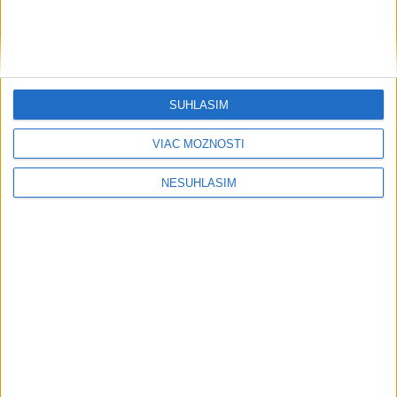
....
SÚHLASÍM
VIAC MOŽNOSTÍ
NESÚHLASÍM