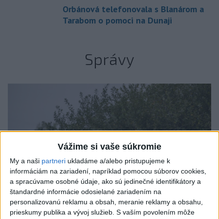
Orbánová telefonovala s Blanárom a
Tarabom o pomoci na Dunaji
Správy
Vážime si vaše súkromie
My a naši
partneri
ukladáme a/alebo pristupujeme k
informáciám na zariadení, napríklad pomocou súborov cookies,
a spracúvame osobné údaje, ako sú jedinečné identifikátory a
štandardné informácie odosielané zariadením na
personalizovanú reklamu a obsah, meranie reklamy a obsahu,
prieskumy publika a vývoj služieb.
S vaším povolením môže