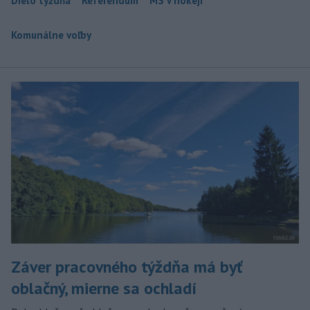
Dielo týždňa
Referendum
MS v hokeji
Komunálne voľby
Záver pracovného týždňa má byť
oblačný, mierne sa ochladí