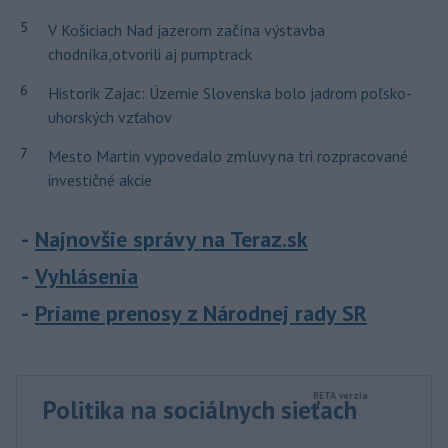
5
V Košiciach Nad jazerom začína výstavba
chodníka,otvorili aj pumptrack
6
Historik Zajac: Územie Slovenska bolo jadrom poľsko-
uhorských vzťahov
7
Mesto Martin vypovedalo zmluvy na tri rozpracované
investičné akcie
Najnovšie správy na Teraz.sk
Vyhlásenia
Priame prenosy z Národnej rady SR
Politika na sociálnych sieťach