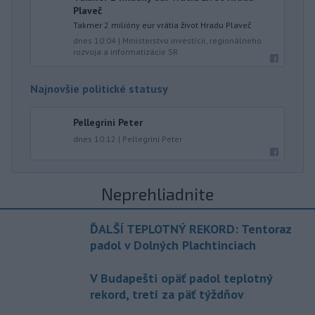
Plaveč
Takmer 2 milióny eur vrátia život Hradu Plaveč
dnes 10:04
|
Ministerstvo investícií, regionálneho
rozvoja a informatizácie SR
Najnovšie politické statusy
Pellegrini Peter
dnes 10:12
|
Pellegrini Peter
Neprehliadnite
ĎALŠÍ TEPLOTNÝ REKORD: Tentoraz
padol v Dolných Plachtinciach
V Budapešti opäť padol teplotný
rekord, tretí za päť týždňov