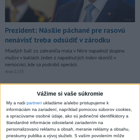
Prezident: Násilie páchané pre rasovú
nenávisť treba odsúdiť v zárodku
Mladých ľudí zo zahraničia mala v Nitre napadnúť skupina
mužov v kuklách. Jeden z napadnutých Indov skončil v
nemocnici, kde sa podrobil operácii.
dnes 12:33
Slovensko
Vážime si vaše súkromie
Horúčavy vystriedajú búrky: Výstrahy
My a naši
partneri
ukladáme a/alebo pristupujeme k
vydali vo viacerých okresoch
informáciám na zariadení, napríklad pomocou súborov cookies,
dnes 11:55
a spracúvame osobné údaje, ako sú jedinečné identifikátory a
štandardné informácie odosielané zariadením na
personalizovanú reklamu a obsah, meranie reklamy a obsahu,
NKÚ: Časť dotácií schválili VÚC bez jasných hodnotiacich
prieskumy publika a vývoj služieb.
S vaším povolením môže