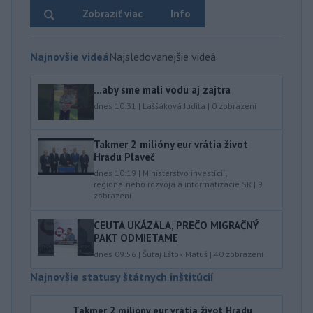
Zobraziť viac
Info
Najnovšie videá
Najsledovanejšie videá
...aby sme mali vodu aj zajtra
dnes 10:31
|
Laššáková Judita
|
0
zobrazení
Takmer 2 milióny eur vrátia život
Hradu Plaveč
dnes 10:19
|
Ministerstvo investícií,
regionálneho rozvoja a informatizácie SR
|
9
zobrazení
CEUTA UKÁZALA, PREČO MIGRAČNÝ
PAKT ODMIETAME
dnes 09:56
|
Šutaj Eštok Matúš
|
40
zobrazení
Najnovšie statusy štátnych inštitúcií
Takmer 2 milióny eur vrátia život Hradu