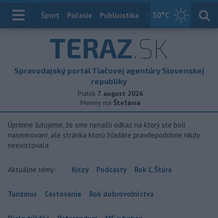
30
°C
Index
Šport
Počasie
Publicistika
Slovensko
Zahranič
TERAZ
.SK
Spravodajský portál Tlačovej agentúry Slovenskej
republiky
Piatok
7. august 2026
Meniny má
Štefánia
Úprimne ľutujeme, že sme nenašli odkaz na ktorý ste boli
nasmerovaní, ale stránka ktorú hľadáte pravdepodobne nikdy
neexistovala
Aktuálne témy:
Kvízy
Podcasty
Rok Ľ.Štúra
Turizmus
Cestovanie
Rok dobrovoľníctva