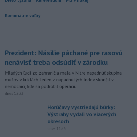
Dielo týždňa
Referendum
MS v hokeji
Komunálne voľby
Prezident: Násilie páchané pre rasovú
nenávisť treba odsúdiť v zárodku
Mladých ľudí zo zahraničia mala v Nitre napadnúť skupina
mužov v kuklách. Jeden z napadnutých Indov skončil v
nemocnici, kde sa podrobil operácii.
dnes 12:33
Horúčavy vystriedajú búrky:
Výstrahy vydali vo viacerých
okresoch
dnes 11:55