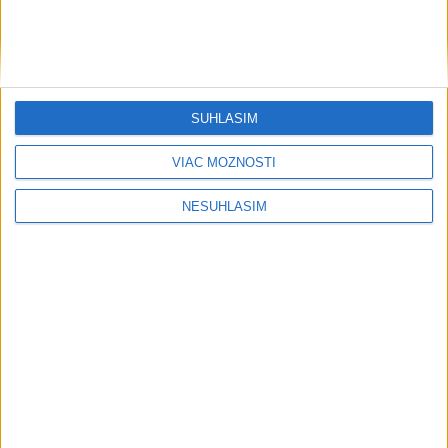
....
SÚHLASÍM
VIAC MOŽNOSTÍ
NESÚHLASÍM
Neprehliadnite