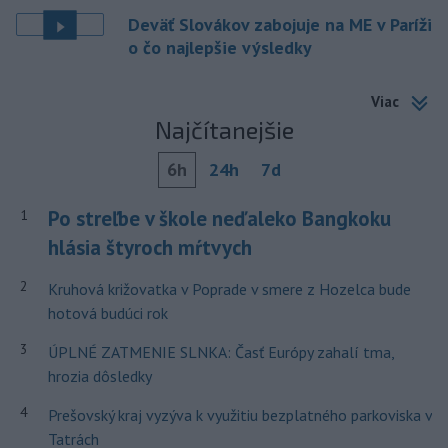
Deväť Slovákov zabojuje na ME v Paríži
o čo najlepšie výsledky
Viac
Najčítanejšie
6h
24h
7d
Po streľbe v škole neďaleko Bangkoku
1
hlásia štyroch mŕtvych
2
Kruhová križovatka v Poprade v smere z Hozelca bude
hotová budúci rok
3
ÚPLNÉ ZATMENIE SLNKA: Časť Európy zahalí tma,
hrozia dôsledky
4
Prešovský kraj vyzýva k využitiu bezplatného parkoviska v
Tatrách