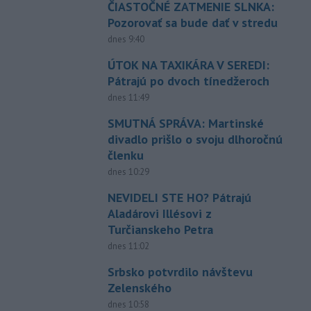
ČIASTOČNÉ ZATMENIE SLNKA:
Pozorovať sa bude dať v stredu
dnes 9:40
ÚTOK NA TAXIKÁRA V SEREDI:
Pátrajú po dvoch tínedžeroch
dnes 11:49
SMUTNÁ SPRÁVA: Martinské
divadlo prišlo o svoju dlhoročnú
členku
dnes 10:29
NEVIDELI STE HO? Pátrajú
Aladárovi Illésovi z
Turčianskeho Petra
dnes 11:02
Srbsko potvrdilo návštevu
Zelenského
dnes 10:58