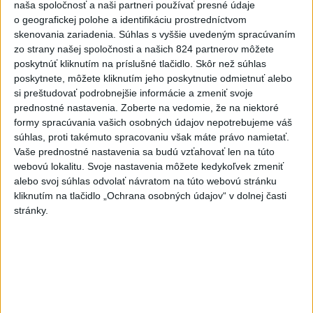
kritérií
naša spoločnosť a naši partneri používať presné údaje
o geografickej polohe a identifikáciu prostredníctvom
Rezort vnútra požiada NBÚ o nezávislé posúdenie radarov
skenovania zariadenia. Súhlas s vyššie uvedeným spracúvaním
zo strany našej spoločnosti a našich 824 partnerov môžete
poskytnúť kliknutím na príslušné tlačidlo. Skôr než súhlas
T. Stohlová:EK považuje zonácie za problematické a žiada o
poskytnete, môžete kliknutím jeho poskytnutie odmietnuť alebo
ich nápravu
si preštudovať podrobnejšie informácie a zmeniť svoje
prednostné nastavenia.
Zoberte na vedomie, že na niektoré
Zahraničie
formy spracúvania vašich osobných údajov nepotrebujeme váš
súhlas, proti takémuto spracovaniu však máte právo namietať.
Maďarský parlament môže o
Vaše prednostné nastavenia sa budú vzťahovať len na túto
generálnom prokurátorovi rozhodnúť
webovú lokalitu. Svoje nastavenia môžete kedykoľvek zmeniť
alebo svoj súhlas odvolať návratom na túto webovú stránku
v utorok
kliknutím na tlačidlo „Ochrana osobných údajov“ v dolnej časti
dnes 12:29
stránky.
Silné dažde vyvolali na západe Rakúska povodne a zosuvy
pôdy
V Grécku starostu mestečka obvinili v prípade požiaru
neďaleko Atén