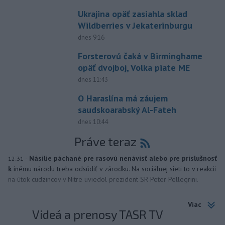
Ukrajina opäť zasiahla sklad
Wildberries v Jekaterinburgu
dnes 9:16
Forsterovú čaká v Birminghame
opäť dvojboj, Volka piate ME
dnes 11:43
O Haraslína má záujem
saudskoarabský Al-Fateh
dnes 10:44
Práve teraz
-
Násilie páchané pre rasovú nenávisť alebo pre príslušnosť
12:31
k
inému národu treba odsúdiť v zárodku. Na sociálnej sieti to v reakcii
na útok cudzincov v Nitre uviedol prezident SR Peter Pellegrini.
Viac
Videá a prenosy TASR TV