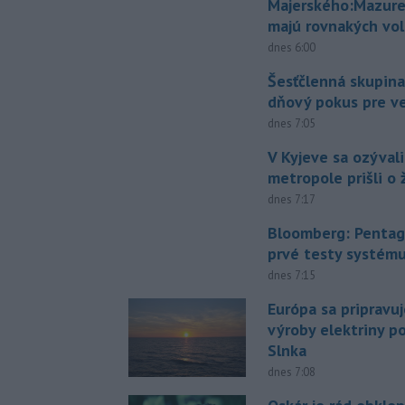
Majerského:Mazure
majú rovnakých vol
dnes 6:00
Šesťčlenná skupina
dňový pokus pre v
dnes 7:05
V Kyjeve sa ozývali
metropole prišli o ž
dnes 7:17
Bloomberg: Pentag
prvé testy systém
dnes 7:15
Európa sa pripravu
výroby elektriny p
Slnka
dnes 7:08