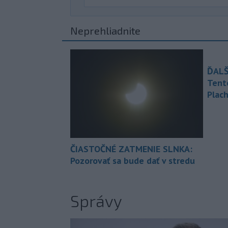
Neprehliadnite
ĎALŠ
Tent
Plach
ČIASTOČNÉ ZATMENIE SLNKA:
Pozorovať sa bude dať v stredu
Správy