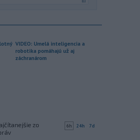
lotný
VIDEO: Umelá inteligencia a
robotika pomáhajú už aj
záchranárom
jčítanejšie zo
6h
24h
7d
práv