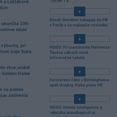
TASR TV
Masters 1000
v Montreale už v 3.
k a Laššáková
kole dvojhry.
ičov
-
Pri požiari lesného porastu v
20:18
Deväť Slovákov zabojuje na ME
Trstíne v okrese Trnava zasahuje
 ukončila 100-
v Paríži o čo najlepšie výsledky
takmer 50 hasičov.
esmírne misie
-
Vláda Konžskej
20:01
demokratickej republiky (KDR) v
 výbuchy, pri
VIDEO: Pri pamätníku Hartmuta
piatok oznámila,
že preverí, či sa v
ivot traja ľudia
Tautza odhalili nové
zásielkach oxidu kobaltnatého
informačné tabule
vyvážaných do Číny nachádza urán.
ón chce urobiť
-
Senát Spojených štátov v
19:49
u Golden Dome
piatok schválil návrh zákona o
sankciách zameraný na príjmy Ruska z
Forsterovú čaká v Birminghame
energetického sektora.
opäť dvojboj, Volka piate ME
je na pokles
-
Slovenská polícia prispela k
očas zatmenia
16:08
objasneniu prípadu prevádzačstva,
ktorý sa podarilo ukončiť
VIDEO: Umelá inteligencia a
právoplatným odsúdením páchateľa v
robotika pomáhajú už aj
Maďarsku.