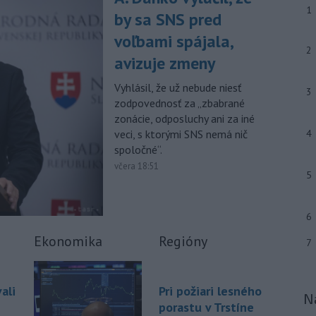
-
Pre pretrvávajúce sucho,
11:03
1
by sa SNS pred
horúčavy a nedostatok pitnej vody
boli do odvolania vyhlásené
voľbami spájala,
mimoriadne situácie v obciach Nižný
2
avizuje zmeny
Čaj a Vyšný Čaj v okrese Košice-okolie.
Vyhlásil, že už nebude niesť
-
Od piatku do nedele (9. 8.)
10:59
3
zodpovednosť za „zbabrané
do ukončenia premávky bude z
zonácie, odposluchy ani za iné
dôvodu
hudobného festivalu
veci, s ktorými SNS nemá nič
4
Lovestream na starom letisku v
bratislavských Vajnoroch upravená
spoločné“.
organizácia MHD v oblasti Vajnôr.
včera 18:51
5
Viac >
6
Ekonomika
Regióny
7
ali
Pri požiari lesného
N
porastu v Trstíne