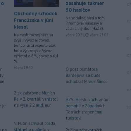
 o
zasahuje takmer
07
50 hasičov
Obchodný schodok
Na sociálnej sieti o tom
Francúzska v júni
07
informoval Hasičský a
klesol
záchranný zbor (HaZZ).
aktualizované
včera 20:21
,
včera 21:05
Na medziročnej báze sa
07
zvýšili vývoz aj dovoz,
tempo rastu exportu však
bolo výraznejšie. Vývoz
07
vzrástol o 8 %, dovoz o 6,4
%.
včera 19:40
ón
O post primátora
07
ty
Bardejova sa bude
me
uchádzať Marek Šimco
07
Zisk zaisťovne Munich
Re v 2. kvartáli vzrástol
HZS: Horskí záchranári
na vyše 2,2 mld. eur
 je
pomohli v Západných
22
Tatrách zranenému
turistovi
V. Putin schválil predaj
štátneho podielu v
e na
Príčina zdravotných