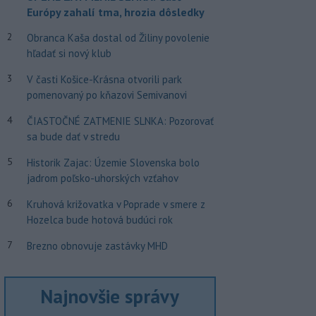
Európy zahalí tma, hrozia dôsledky
2
Obranca Kaša dostal od Žiliny povolenie
hľadať si nový klub
3
V časti Košice-Krásna otvorili park
pomenovaný po kňazovi Semivanovi
4
ČIASTOČNÉ ZATMENIE SLNKA: Pozorovať
sa bude dať v stredu
5
Historik Zajac: Územie Slovenska bolo
jadrom poľsko-uhorských vzťahov
6
Kruhová križovatka v Poprade v smere z
Hozelca bude hotová budúci rok
7
Brezno obnovuje zastávky MHD
Najnovšie správy