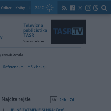
24
°C
 Odber
Knihy
Útulkovo
Magazín
News Now
Archív
TASR
Televízna
publicistika
TASR
ky
Všetky relácie
y neexistovala
Referendum
MS v hokeji
Najčítanejšie
6h
24h
7d
ÚPLNÉ ZATMENIE SLNKA: Časť
1