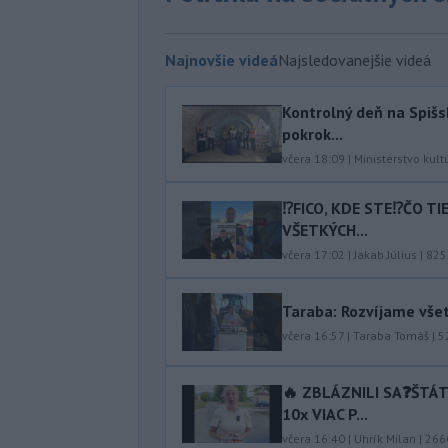
Najnovšie videá
Najsledovanejšie videá
Kontrolný deň na Spišs
pokrok...
včera 18:09
|
Ministerstvo kult
⁉️FICO, KDE STE⁉️ČO T
VŠETKÝCH...
včera 17:02
|
Jakab Július
|
825
Taraba: Rozvíjame vše
včera 16:57
|
Taraba Tomáš
|
5
🔥 ZBLÁZNILI SA❓️ŠTÁ
10x VIAC P...
včera 16:40
|
Uhrík Milan
|
266