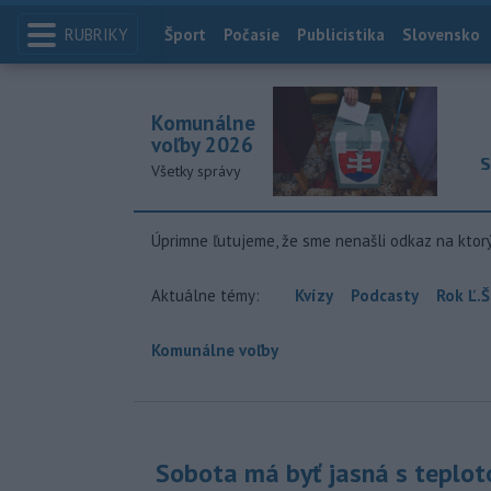
RUBRIKY
Index
Šport
Počasie
Publicistika
Slovensko
Komunálne
voľby 2026
S
Všetky správy
Úprimne ľutujeme, že sme nenašli odkaz na ktor
Aktuálne témy:
Kvízy
Podcasty
Rok Ľ.Š
Komunálne voľby
Sobota má byť jasná s teplot