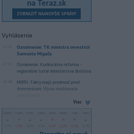
na Teraz.sk
ZOBRAZIŤ NAJNOVŠIE SPRÁVY
Vyhlásenia
Oznámenie: TK ministra investícií
17:32
Samuela Migaľa
17:17
Oznámenie: Kurikurálna reforma -
regionálne turné ministerstva školstva
15:09
MIRRI: Fakty majú prednosť pred
domnienkami. Výzvu realizovala
samostatná...
Viac