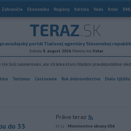
Zahraničie
Ekonomika
Regióny
Kultúra
Veda
Krimi
XML
TERAZ
.SK
pravodajský portál Tlačovej agentúry Slovenskej republi
Sobota
8. august 2026
Meniny má
Oskar
ý ste boli nasmerovaní, ale stránka ktorú hľadáte pravdepodobne nikd
túra
Turizmus
Cestovanie
Rok dobrovoľníctva
Dielo týždňa
Práve teraz
ou do 33
-
Ministerstvo obrany USA
07:12