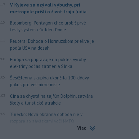
V Kyjeve sa ozývali výbuchy, pri
:17
metropole prišli o život traja ľudia
:15
Bloomberg: Pentagón chce urobiť prvé
testy systému Golden Dome
:11
Reuters: Dohoda o Hormuzskom prielive je
podľa USA na dosah
:08
Európa sa pripravuje na pokles výroby
elektriny počas zatmenia Slnka
:05
Šesťčlenná skupina ukončila 100-dňový
pokus pre vesmírne misie
:03
Čína sa chystá na tajfún Dolphin, zatvára
školy a turistické atrakcie
:09
Turecko: Nová obranná dohoda nie v
rozpore so záväzkami voči NATO
Viac