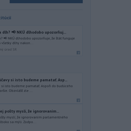
itúcií
 dlh? 📢 NKÚ dlhodobo upozorňuj...
? 📢 NKÚ dlhodobo upozorňuje, že štát funguje
 všetky dlhy nakon...
lný úrad SR
čavy si isto budeme pamatať. Asp...
y si isto budeme pamatať. Aspoň do budúceho
ršie. Obzvlášť zle ...
ej pošty myslí, že ignorovaním...
 pošty myslí, že ignorovaním parlamentného
lboko sa mýli. Zodpo...