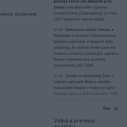
plánuje tento rok dokončiť prvé
testy
protiraketového systému
Golden Dome (Zlatá kupola) a v roku
edinele doznievanie
2027 uskutočniť letové skúšky.
-
Rokovania medzi Iránom a
07:09
Ománom o situácii v Hormuzskom
prielive
napredujú a Spojené štáty
očakávajú, že dohoda bude uzavretá
čoskoro, uviedol v piatok pre agentúru
Reuters nemenovaný americký
predstaviteľ, píše TASR.
-
Úrady vo východnej Číne v
07:01
sobotu zatvorili školy a mnohé
turistické
lokality v reakcii na tajfún
Dolphin, ktorý sa blíži k pevnine. TASR
o tom informuje na základe správy
agentúry AP.
Viac
-
Taliansky tenista Matteo
21:30
Videá a prenosy
Arnaldi vypadol na turnaji ATP