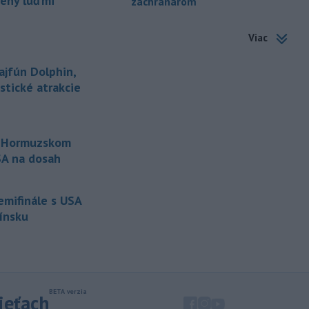
pený ľuďmi
záchranárom
-
Piatkový požiar v
15:21
Viac
bratislavskej rafinérii Slovnaft je
pod kontrolou.
Príčina jeho vzniku
bude predmetom vyšetrovania. Pre
ajfún Dolphin,
TASR to potvrdil hovorca rafinérie
istické atrakcie
Anton Molnár.
-
Ministerstvo kultúry (MK) SR
15:17
upraví verziu opatrenia o
o Hormuzskom
podrobnostiach poskytovania dotácií v
USA na dosah
pôsobnosti rezortu.
-
V bratislavskej rafinérii
14:17
semifinále s USA
Slovnaft horí uskladnený ropný
Fínsku
produkt.
TASR o tom informovala
rafinéria s tým, že obyvateľom nehrozí
nebezpečenstvo.
-
Jedným zo zdravotných rizík
13:50
na festivale môže byť vyššia
sieťach
úroveň
hluku. Je preto dobré držať sa