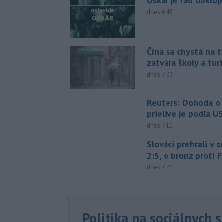
Oskár je rád obklo
dnes 6:43
Čína sa chystá na t
zatvára školy a tur
dnes 7:03
Reuters: Dohoda 
prielive je podľa 
dnes 7:11
Slováci prehrali v 
2:5, o bronz proti 
dnes 7:21
Politika na sociálnych 