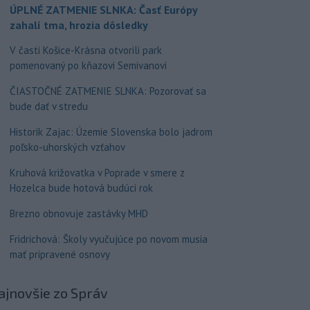
ÚPLNÉ ZATMENIE SLNKA: Časť Európy
zahalí tma, hrozia dôsledky
V časti Košice-Krásna otvorili park
pomenovaný po kňazovi Semivanovi
ČIASTOČNÉ ZATMENIE SLNKA: Pozorovať sa
bude dať v stredu
Historik Zajac: Územie Slovenska bolo jadrom
poľsko-uhorských vzťahov
Kruhová križovatka v Poprade v smere z
Hozelca bude hotová budúci rok
Brezno obnovuje zastávky MHD
Fridrichová: Školy vyučujúce po novom musia
mať pripravené osnovy
ajnovšie
zo Správ