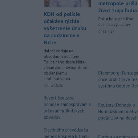
metropole prišli
život traja ľudia
KDH od polície
Počuť bolo približne
očakáva rýchle
desiatku výbuchov.
vyšetrenie útoku
dnes 7:17
na cudzincov v
Nitre
dalosť evidujú na
obvodnom oddelení
Policajného zboru Nitra-
západ ako priestupok proti
Bloomberg: Pentag
občianskemu
spolunažívaniu.
chce urobiť prvé tes
včera 18:06
systému Golden Do
Rezort školstva
pomôže samosprávam s
Reuters: Dohoda o
určovaním školských
Hormuzskom prielive
obvodov
podľa USA na dosah
O jedného prevádzača
menej: Prispela k tomu
Európa sa pripravuj