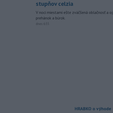
stupňov celzia
V noci miestami ešte zväčšená oblačnosť a oj
prehánok a búrok.
dnes 6:55
HRABKO o výhode