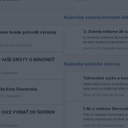
ďalej od reproduktorov, používať
chrániče sluchu či dodržiavať
prestávky.
Najnovšie statusy štátnych inšt
-
Podporu kandidatúre
12:49
📉 Dokedy môžeme žiť na
kom hrade potvrdil výrazný
Slovenskej republiky na nestále
📉 Dokedy môžeme žiť na dlh
členstvo
v Bezpečnostnej rade
na úkor budúcich generácií a
Organizácie Spojených národov (OSN)
úry SR
|
26
zobrazení
dnes 04:00
|
Najvyšší kontro
na roky 2028 až 2029 písomne
vyjadrilo už 123 zo 193 členských
IE VAŠE DRÍSTY O BENZÍNE⁉️
štátov OSN.
Najnovšie politické statusy
-
Násilie páchané pre rasovú
5
zobrazení
12:31
Tohtoročné sucho a horú
nenávisť alebo pre príslušnosť k
Tohtoročné sucho a horúčav
inému národu treba odsúdiť v zárodku.
tky kúty Slovenska
leta, kedy to môže byť ešte ho
Na sociálnej sieti to v reakcii na útok
dnes 05:00
|
Wiezik Michal
251
zobrazení
cudzincov v Nitre uviedol prezident
SR Peter Pellegrini.
‼️ Ak si vedenie Slovensk
T CHCE VYBRAŤ OD ŠOFÉROV
-
Maďarské Národné
12:26
‼️ Ak si vedenie Slovenskej
zhromaždenie môže v utorok 11.
výboru celá kauza utíchne, h
augusta
rozhodnúť o novom
dnes 05:00
|
Janckulík Igor
0
zobrazení