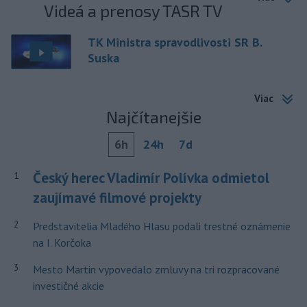
Videá a prenosy TASR TV
TK Ministra spravodlivosti SR B.
Suska
Viac
Najčítanejšie
6h
24h
7d
Český herec Vladimír Polívka odmietol
1
zaujímavé filmové projekty
2
Predstavitelia Mladého Hlasu podali trestné oznámenie
na I. Korčoka
3
Mesto Martin vypovedalo zmluvy na tri rozpracované
investičné akcie