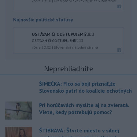
včera 19:10
|
Úrad pre Slovákov žijúcich v zahraničí
Najnovšie politické statusy
OSTÁVAM ČI ODSTUPUJEM⁉️🤷🏻‍♂️
OSTÁVAM ČI ODSTUPUJEM⁉️🤷🏻‍♂️
včera 20:02
|
Slovenská národná strana
Neprehliadnite
ŠIMEČKA: Fico sa bojí priznať,že
Slovensko patrí do koalície ochotných
Pri horúčavách myslite aj na zvieratá.
Viete, kedy potrebujú pomoc?
ŠTIBRAVÁ: Štvrté miesto v silnej