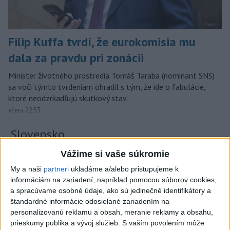
Filip Kuffa tvrdí, že eurokomisia mu
dala za pravdu pri zonácii
Minister životného prostredia Tomáš Taraba (nominant SNS)
sa voči týmto tvrdeniam ohradil s tým, že ide o fabulácie,
ktoré neodzrkadľujú skutkový stav.
včera 22:53
Slovensko
Vážime si vaše súkromie
T. Taraba: SR pomáha Maďarsku s
vodou aj napriek tomu, že je jej málo
My a naši
partneri
ukladáme a/alebo pristupujeme k
včera 20:49
informáciám na zariadení, napríklad pomocou súborov cookies,
a spracúvame osobné údaje, ako sú jedinečné identifikátory a
štandardné informácie odosielané zariadením na
SLOVENSKÍ POLICAJTI V CHORVÁTSKU: Pomáhali i pri
personalizovanú reklamu a obsah, meranie reklamy a obsahu,
podvode s ubytovaním
prieskumy publika a vývoj služieb.
S vaším povolením môže