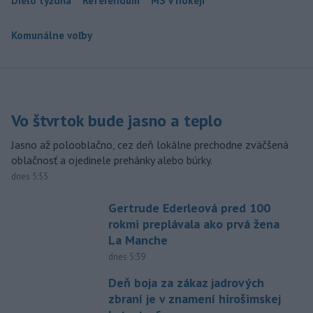
Dielo týždňa
Referendum
MS v hokeji
Komunálne voľby
Vo štvrtok bude jasno a teplo
Jasno až polooblačno, cez deň lokálne prechodne zväčšená
oblačnosť a ojedinele prehánky alebo búrky.
dnes 5:55
Gertrude Ederleová pred 100
rokmi preplávala ako prvá žena
La Manche
dnes 5:39
Deň boja za zákaz jadrových
zbraní je v znamení hirošimskej