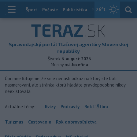
26
°C
Index
Šport
Počasie
Publicistika
Slovensko
Zahranič
TERAZ
.SK
Spravodajský portál Tlačovej agentúry Slovenskej
republiky
Štvrtok
6. august 2026
Meniny má
Jozefína
Úprimne ľutujeme, že sme nenašli odkaz na ktorý ste boli
nasmerovaní, ale stránka ktorú hľadáte pravdepodobne nikdy
neexistovala
Aktuálne témy:
Kvízy
Podcasty
Rok Ľ.Štúra
Turizmus
Cestovanie
Rok dobrovoľníctva