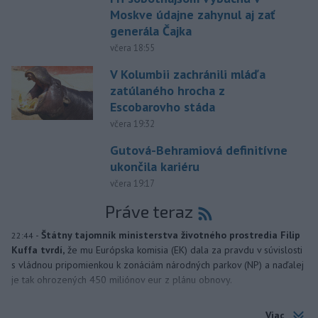
Moskve údajne zahynul aj zať
generála Čajka
včera 18:55
V Kolumbii zachránili mláďa
zatúlaného hrocha z
Escobarovho stáda
včera 19:32
Gutová-Behramiová definitívne
ukončila kariéru
včera 19:17
Práve teraz
-
Štátny tajomník ministerstva životného prostredia Filip
22:44
Kuffa tvrdí,
že mu Európska komisia (EK) dala za pravdu v súvislosti
s vládnou pripomienkou k zonáciám národných parkov (NP) a naďalej
je tak ohrozených 450 miliónov eur z plánu obnovy.
Viac