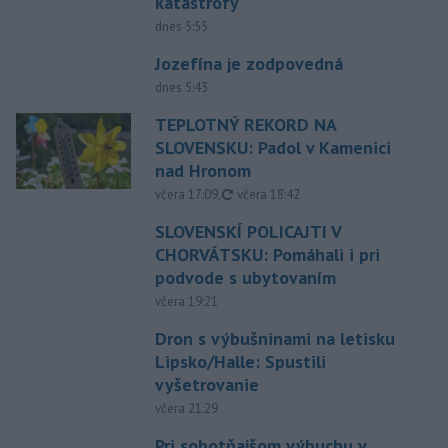
katastrofy
dnes 5:55
Jozefína je zodpovedná
dnes 5:43
TEPLOTNÝ REKORD NA
SLOVENSKU: Padol v Kamenici
nad Hronom
aktualizované
včera 17:09
,
včera 18:42
SLOVENSKÍ POLICAJTI V
CHORVÁTSKU: Pomáhali i pri
podvode s ubytovaním
včera 19:21
Dron s výbušninami na letisku
Lipsko/Halle: Spustili
vyšetrovanie
včera 21:29
Pri sobotňajšom výbuchu v