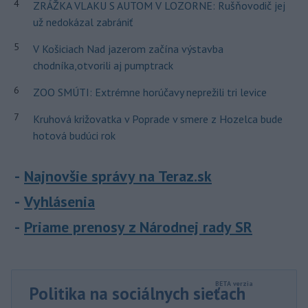
4
ZRÁŽKA VLAKU S AUTOM V LOZORNE: Rušňovodič jej
už nedokázal zabrániť
5
V Košiciach Nad jazerom začína výstavba
chodníka,otvorili aj pumptrack
6
ZOO SMÚTI: Extrémne horúčavy neprežili tri levice
7
Kruhová križovatka v Poprade v smere z Hozelca bude
hotová budúci rok
Najnovšie správy na Teraz.sk
Vyhlásenia
Priame prenosy z Národnej rady SR
Politika na sociálnych sieťach