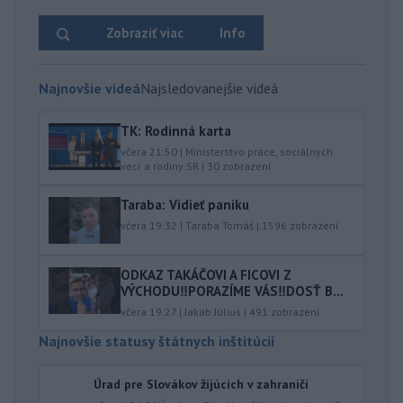
Zobraziť viac
Info
Najnovšie videá
Najsledovanejšie videá
TK: Rodinná karta
včera 21:50
|
Ministerstvo práce, sociálnych
vecí a rodiny SR
|
30
zobrazení
Taraba: Vidieť paniku
včera 19:32
|
Taraba Tomáš
|
1596
zobrazení
ODKAZ TAKÁČOVI A FICOVI Z
VÝCHODU‼️PORAZÍME VÁS‼️DOSŤ B...
včera 19:27
|
Jakab Július
|
491
zobrazení
Najnovšie statusy štátnych inštitúcií
Úrad pre Slovákov žijúcich v zahraničí