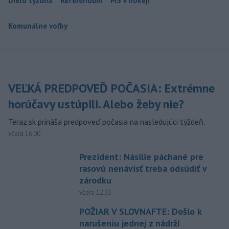
Dielo týždňa
Referendum
MS v hokeji
Komunálne voľby
VEĽKÁ PREDPOVEĎ POČASIA: Extrémne
horúčavy ustúpili. Alebo žeby nie?
Teraz.sk prináša predpoveď počasia na nasledujúci týždeň.
včera 16:00
Prezident: Násilie páchané pre
rasovú nenávisť treba odsúdiť v
zárodku
včera 12:33
POŽIAR V SLOVNAFTE: Došlo k
narušeniu jednej z nádrží