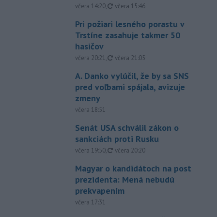
aktualizované
včera 14:20
,
včera 15:46
Pri požiari lesného porastu v
Trstíne zasahuje takmer 50
hasičov
aktualizované
včera 20:21
,
včera 21:05
A. Danko vylúčil, že by sa SNS
pred voľbami spájala, avizuje
zmeny
včera 18:51
Senát USA schválil zákon o
sankciách proti Rusku
aktualizované
včera 19:50
,
včera 20:20
Magyar o kandidátoch na post
prezidenta: Mená nebudú
prekvapením
včera 17:31