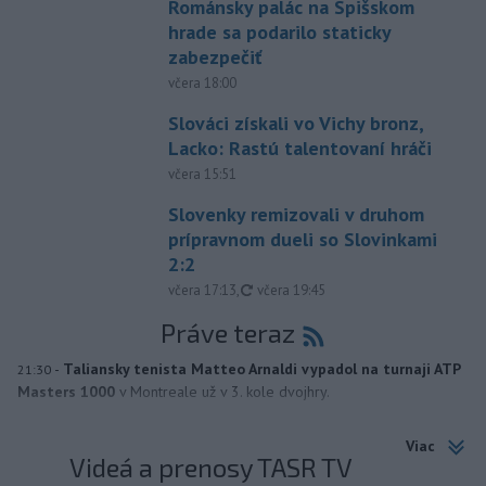
Románsky palác na Spišskom
hrade sa podarilo staticky
zabezpečiť
včera 18:00
Slováci získali vo Vichy bronz,
Lacko: Rastú talentovaní hráči
včera 15:51
Slovenky remizovali v druhom
prípravnom dueli so Slovinkami
2:2
aktualizované
včera 17:13
,
včera 19:45
Práve teraz
-
Taliansky tenista Matteo Arnaldi vypadol na turnaji ATP
21:30
Masters 1000
v Montreale už v 3. kole dvojhry.
Viac
Videá a prenosy TASR TV