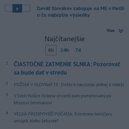
Deväť Slovákov zabojuje na ME v Paríži
o čo najlepšie výsledky
Viac
Najčítanejšie
6h
24h
7d
ČIASTOČNÉ ZATMENIE SLNKA: Pozorovať
1
sa bude dať v stredu
2
POŽIAR V SLOVNAFTE: Došlo k narušeniu jednej z nádrží
3
V časti Košice-Krásna otvorili park pomenovaný po
kňazovi Semivanovi
4
VEĽKÁ PREDPOVEĎ POČASIA: Extrémne horúčavy
ustúpili. Alebo žeby nie?