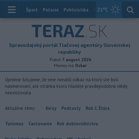
21
°C
Index
Šport
Počasie
Publicistika
Slovensko
Zahranič
TERAZ
.SK
Spravodajský portál Tlačovej agentúry Slovenskej
republiky
Piatok
7. august 2026
Meniny má
Oskar
Úprimne ľutujeme, že sme nenašli odkaz na ktorý ste boli
nasmerovaní, ale stránka ktorú hľadáte pravdepodobne nikdy
neexistovala
Aktuálne témy:
Kvízy
Podcasty
Rok Ľ.Štúra
Turizmus
Cestovanie
Rok dobrovoľníctva