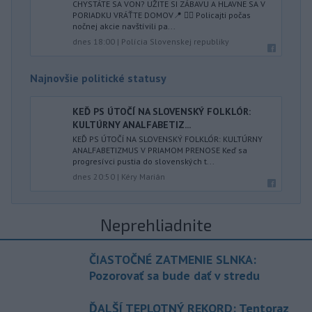
CHYSTÁTE SA VON? UŽITE SI ZÁBAVU A HLAVNE SA V
PORIADKU VRÁŤTE DOMOV📍 👮‍♂️ Policajti počas
nočnej akcie navštívili pa...
dnes 18:00
|
Polícia Slovenskej republiky
Najnovšie politické statusy
KEĎ PS ÚTOČÍ NA SLOVENSKÝ FOLKLÓR:
KULTÚRNY ANALFABETIZ...
KEĎ PS ÚTOČÍ NA SLOVENSKÝ FOLKLÓR: KULTÚRNY
ANALFABETIZMUS V PRIAMOM PRENOSE Keď sa
progresívci pustia do slovenských t...
dnes 20:50
|
Kéry Marián
Neprehliadnite
ČIASTOČNÉ ZATMENIE SLNKA:
Pozorovať sa bude dať v stredu
ĎALŠÍ TEPLOTNÝ REKORD: Tentoraz