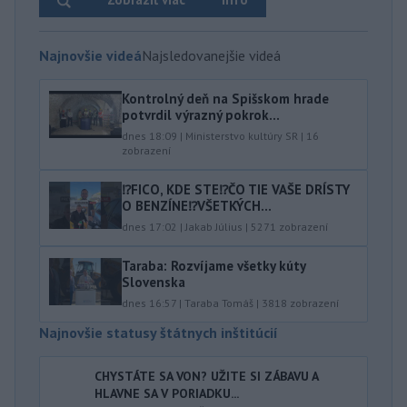
Najnovšie videá
Najsledovanejšie videá
Kontrolný deň na Spišskom hrade
potvrdil výrazný pokrok...
dnes 18:09
|
Ministerstvo kultúry SR
|
16
zobrazení
⁉️FICO, KDE STE⁉️ČO TIE VAŠE DRÍSTY
O BENZÍNE⁉️VŠETKÝCH...
dnes 17:02
|
Jakab Július
|
5271
zobrazení
Taraba: Rozvíjame všetky kúty
Slovenska
dnes 16:57
|
Taraba Tomáš
|
3818
zobrazení
Najnovšie statusy štátnych inštitúcií
CHYSTÁTE SA VON? UŽITE SI ZÁBAVU A
HLAVNE SA V PORIADKU...