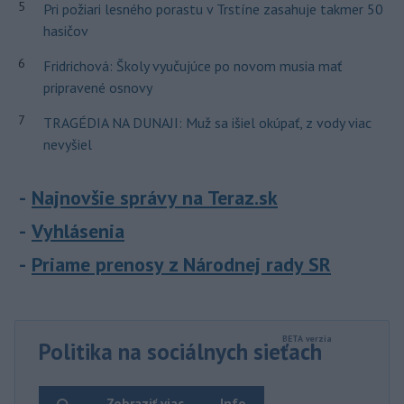
5
Pri požiari lesného porastu v Trstíne zasahuje takmer 50
hasičov
6
Fridrichová: Školy vyučujúce po novom musia mať
pripravené osnovy
7
TRAGÉDIA NA DUNAJI: Muž sa išiel okúpať, z vody viac
nevyšiel
Najnovšie správy na Teraz.sk
Vyhlásenia
Priame prenosy z Národnej rady SR
Politika na sociálnych sieťach
Zobraziť viac
Info