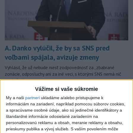
A. Danko vylúčil, že by sa SNS pred
voľbami spájala, avizuje zmeny
Vyhlásil, že už nebude niesť zodpovednosť za „zbabrané
zonácie, odposluchy ani za iné veci, s ktorými SNS nemá nič
spoločné“.
včera 18:51
Vážime si vaše súkromie
My a naši
partneri
ukladáme a/alebo pristupujeme k
Slovensko
informáciám na zariadení, napríklad pomocou súborov cookies,
a spracúvame osobné údaje, ako sú jedinečné identifikátory a
KDH od polície očakáva rýchle
štandardné informácie odosielané zariadením na
vyšetrenie útoku na cudzincov v
personalizovanú reklamu a obsah, meranie reklamy a obsahu,
Nitre
prieskumy publika a vývoj služieb.
S vaším povolením môže