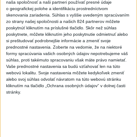
včera 18:06
naša spoločnosť a naši partneri používať presné údaje
o geografickej polohe a identifikáciu prostredníctvom
Rezort školstva pomôže samosprávam s určovaním
skenovania zariadenia. Súhlas s vyššie uvedeným spracúvaním
školských obvodov
zo strany našej spoločnosti a našich 824 partnerov môžete
poskytnúť kliknutím na príslušné tlačidlo. Skôr než súhlas
O jedného prevádzača menej: Prispela k tomu aj slovenská
poskytnete, môžete kliknutím jeho poskytnutie odmietnuť alebo
polícia
si preštudovať podrobnejšie informácie a zmeniť svoje
prednostné nastavenia.
Zoberte na vedomie, že na niektoré
POŽIAR V SLOVNAFTE: Došlo k narušeniu jednej z nádrží
formy spracúvania vašich osobných údajov nepotrebujeme váš
súhlas, proti takémuto spracovaniu však máte právo namietať.
Vaše prednostné nastavenia sa budú vzťahovať len na túto
Zahraničie
webovú lokalitu. Svoje nastavenia môžete kedykoľvek zmeniť
alebo svoj súhlas odvolať návratom na túto webovú stránku
Turecko: Nová obranná dohoda nie v
kliknutím na tlačidlo „Ochrana osobných údajov“ v dolnej časti
stránky.
rozpore so záväzkami voči NATO
včera 22:09
Ruská ambasáda označila nález dronu na letisku v Lipsku za
provokáciu