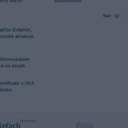
pený ľuďmi
záchranárom
sankciách zameraný na príjmy Ruska z
energetického sektora.
Viac
-
Slovenská polícia prispela k
16:08
objasneniu prípadu prevádzačstva,
ajfún Dolphin,
ktorý sa podarilo ukončiť
istické atrakcie
právoplatným odsúdením páchateľa v
Maďarsku.
-
Piatkový požiar v
15:21
o Hormuzskom
bratislavskej rafinérii Slovnaft je
USA na dosah
pod kontrolou.
Príčina jeho vzniku
bude predmetom vyšetrovania. Pre
TASR to potvrdil hovorca rafinérie
semifinále s USA
Anton Molnár.
Fínsku
-
Ministerstvo kultúry (MK) SR
15:17
upraví verziu opatrenia o
podrobnostiach poskytovania dotácií v
pôsobnosti rezortu.
sieťach
-
V bratislavskej rafinérii
14:17