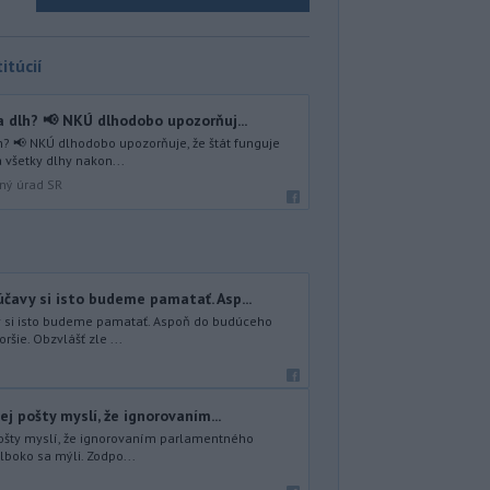
itúcií
 dlh? 📢 NKÚ dlhodobo upozorňuj...
? 📢 NKÚ dlhodobo upozorňuje, že štát funguje
 všetky dlhy nakon...
lný úrad SR
čavy si isto budeme pamatať. Asp...
y si isto budeme pamatať. Aspoň do budúceho
ršie. Obzvlášť zle ...
ej pošty myslí, že ignorovaním...
 pošty myslí, že ignorovaním parlamentného
lboko sa mýli. Zodpo...