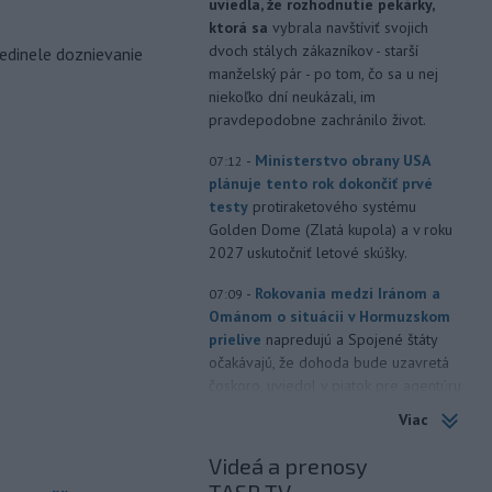
uviedla, že rozhodnutie pekárky,
ktorá sa
vybrala navštíviť svojich
dvoch stálych zákazníkov - starší
edinele doznievanie
manželský pár - po tom, čo sa u nej
niekoľko dní neukázali, im
pravdepodobne zachránilo život.
-
Ministerstvo obrany USA
07:12
plánuje tento rok dokončiť prvé
testy
protiraketového systému
Golden Dome (Zlatá kupola) a v roku
2027 uskutočniť letové skúšky.
-
Rokovania medzi Iránom a
07:09
Ománom o situácii v Hormuzskom
prielive
napredujú a Spojené štáty
očakávajú, že dohoda bude uzavretá
čoskoro, uviedol v piatok pre agentúru
Reuters nemenovaný americký
Viac
predstaviteľ, píše TASR.
Videá a prenosy
-
Úrady vo východnej Číne v
07:01