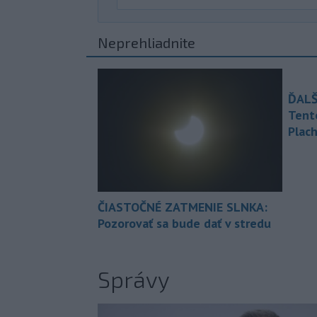
Neprehliadnite
ĎALŠ
Tent
Plach
ČIASTOČNÉ ZATMENIE SLNKA:
Pozorovať sa bude dať v stredu
Správy