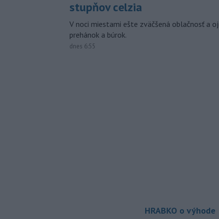
stupňov celzia
V noci miestami ešte zväčšená oblačnosť a oj
prehánok a búrok.
dnes 6:55
HRABKO o výhode