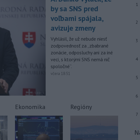
výstrahu prvého stupňa.
1
by sa SNS pred
-
Ministerstvo vnútra (MV) SR
11:18
voľbami spájala,
požiada Národný bezpečnostný
úrad
2
avizuje zmeny
(NBÚ) o nezávislé odborné posúdenie
dodaných radarových zariadení, ktoré
Vyhlásil, že už nebude niesť
3
sú v pilotnej prevádzke.
zodpovednosť za „zbabrané
zonácie, odposluchy ani za iné
-
Pre pretrvávajúce sucho,
11:03
veci, s ktorými SNS nemá nič
4
horúčavy a nedostatok pitnej vody
boli do odvolania vyhlásené
spoločné“.
mimoriadne situácie v obciach Nižný
včera 18:51
5
Čaj a Vyšný Čaj v okrese Košice-okolie.
Viac >
6
Ekonomika
Regióny
7
N