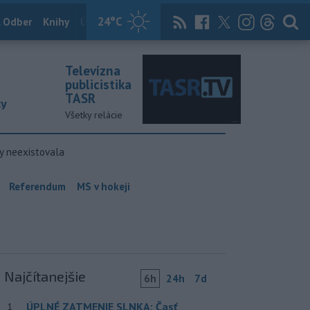
24
°C
 Odber
Knihy
Útulkovo
Magazín
News Now
Archív
TASR
Televízna
publicistika
TASR
ky
Všetky relácie
y neexistovala
Referendum
MS v hokeji
Najčítanejšie
6h
24h
7d
ÚPLNÉ ZATMENIE SLNKA: Časť
1