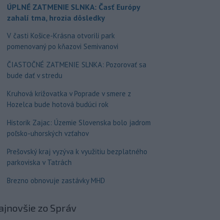
ÚPLNÉ ZATMENIE SLNKA: Časť Európy
zahalí tma, hrozia dôsledky
V časti Košice-Krásna otvorili park
pomenovaný po kňazovi Semivanovi
ČIASTOČNÉ ZATMENIE SLNKA: Pozorovať sa
bude dať v stredu
Kruhová križovatka v Poprade v smere z
Hozelca bude hotová budúci rok
Historik Zajac: Územie Slovenska bolo jadrom
poľsko-uhorských vzťahov
Prešovský kraj vyzýva k využitiu bezplatného
parkoviska v Tatrách
Brezno obnovuje zastávky MHD
ajnovšie
zo Správ