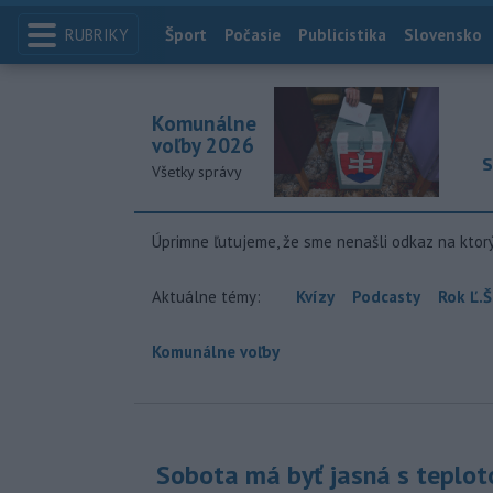
RUBRIKY
Index
Šport
Počasie
Publicistika
Slovensko
Komunálne
voľby 2026
S
Všetky správy
Úprimne ľutujeme, že sme nenašli odkaz na ktor
Aktuálne témy:
Kvízy
Podcasty
Rok Ľ.Š
Komunálne voľby
Sobota má byť jasná s teplot