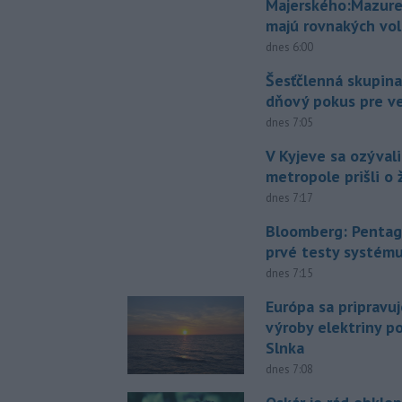
Majerského:Mazure
majú rovnakých vol
dnes 6:00
Šesťčlenná skupina
dňový pokus pre v
dnes 7:05
V Kyjeve sa ozývali
metropole prišli o ž
dnes 7:17
Bloomberg: Pentag
prvé testy systém
dnes 7:15
Európa sa pripravu
výroby elektriny p
Slnka
dnes 7:08