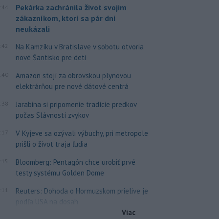
Pekárka zachránila život svojim
:44
zákazníkom, ktorí sa pár dní
neukázali
:42
Na Kamzíku v Bratislave v sobotu otvoria
nové Šantisko pre deti
:40
Amazon stojí za obrovskou plynovou
elektrárňou pre nové dátové centrá
:38
Jarabina si pripomenie tradície predkov
počas Slávností zvykov
:17
V Kyjeve sa ozývali výbuchy, pri metropole
prišli o život traja ľudia
:15
Bloomberg: Pentagón chce urobiť prvé
testy systému Golden Dome
:11
Reuters: Dohoda o Hormuzskom prielive je
podľa USA na dosah
Viac