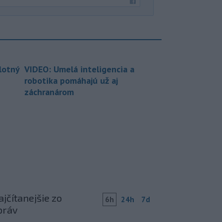
lotný
VIDEO: Umelá inteligencia a
robotika pomáhajú už aj
záchranárom
jčítanejšie zo
6h
24h
7d
práv