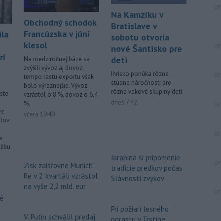
07
Na Kamzíku v
Obchodný schodok
Bratislave v
Francúzska v júni
ila
sobotu otvoria
klesol
07
nové Šantisko pre
rí
deti
Na medziročnej báze sa
zvýšili vývoz aj dovoz,
Ihrisko ponúka rôzne
07
tempo rastu exportu však
stupne náročnosti pre
bolo výraznejšie. Vývoz
rôzne vekové skupiny detí.
ste
vzrástol o 8 %, dovoz o 6,4
dnes 7:42
%.
07
ez
včera 19:40
lov
07
e
užbu.
Jarabina si pripomenie
07
Zisk zaisťovne Munich
tradície predkov počas
Re v 2. kvartáli vzrástol
Slávností zvykov
na vyše 2,2 mld. eur
07
vé
Pri požiari lesného
V. Putin schválil predaj
porastu v Trstíne