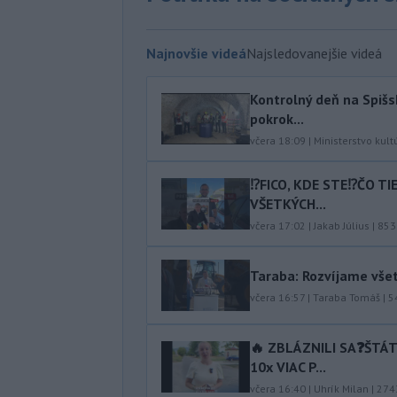
Najnovšie videá
Najsledovanejšie videá
Kontrolný deň na Spišs
pokrok...
včera 18:09
|
Ministerstvo kult
⁉️FICO, KDE STE⁉️ČO T
VŠETKÝCH...
včera 17:02
|
Jakab Július
|
853
Taraba: Rozvíjame vše
včera 16:57
|
Taraba Tomáš
|
5
🔥 ZBLÁZNILI SA❓️ŠTÁ
10x VIAC P...
včera 16:40
|
Uhrík Milan
|
274