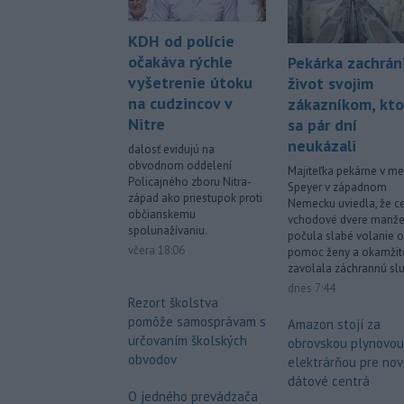
KDH od polície
očakáva rýchle
Pekárka zachrán
vyšetrenie útoku
život svojim
na cudzincov v
zákazníkom, kto
Nitre
sa pár dní
neukázali
dalosť evidujú na
obvodnom oddelení
Majiteľka pekárne v me
Policajného zboru Nitra-
Speyer v západnom
západ ako priestupok proti
Nemecku uviedla, že c
občianskemu
vchodové dvere manže
spolunažívaniu.
počula slabé volanie o
včera 18:06
pomoc ženy a okamžit
zavolala záchrannú sl
dnes 7:44
Rezort školstva
pomôže samosprávam s
Amazon stojí za
určovaním školských
obrovskou plynovou
obvodov
elektrárňou pre no
dátové centrá
O jedného prevádzača