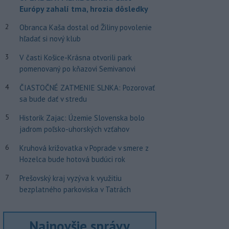
Európy zahalí tma, hrozia dôsledky
2
Obranca Kaša dostal od Žiliny povolenie
hľadať si nový klub
3
V časti Košice-Krásna otvorili park
pomenovaný po kňazovi Semivanovi
4
ČIASTOČNÉ ZATMENIE SLNKA: Pozorovať
sa bude dať v stredu
5
Historik Zajac: Územie Slovenska bolo
jadrom poľsko-uhorských vzťahov
6
Kruhová križovatka v Poprade v smere z
Hozelca bude hotová budúci rok
7
Prešovský kraj vyzýva k využitiu
bezplatného parkoviska v Tatrách
Najnovšie správy