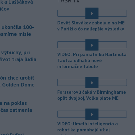
TASR TV
sobotu zatvorili školy a mnohé
k a Laššáková
turistické
lokality v reakcii na tajfún
ičov
Dolphin, ktorý sa blíži k pevnine. TASR
o tom informuje na základe správy
Deväť Slovákov zabojuje na ME
agentúry AP.
 ukončila 100-
v Paríži o čo najlepšie výsledky
esmírne misie
-
Taliansky tenista Matteo
21:30
Arnaldi vypadol na turnaji ATP
Masters 1000
v Montreale už v 3.
 výbuchy, pri
VIDEO: Pri pamätníku Hartmuta
kole dvojhry.
ivot traja ľudia
Tautza odhalili nové
informačné tabule
-
Pri požiari lesného porastu v
20:18
Trstíne v okrese Trnava zasahuje
ón chce urobiť
takmer 50 hasičov.
u Golden Dome
-
Vláda Konžskej
Forsterovú čaká v Birminghame
20:01
demokratickej republiky (KDR) v
opäť dvojboj, Volka piate ME
je na pokles
piatok oznámila,
že preverí, či sa v
očas zatmenia
zásielkach oxidu kobaltnatého
vyvážaných do Číny nachádza urán.
VIDEO: Umelá inteligencia a
-
Senát Spojených štátov v
19:49
robotika pomáhajú už aj
piatok schválil návrh zákona o