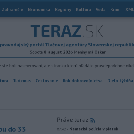
Zahraničie
Ekonomika
Regióny
Kultúra
Veda
Krimi
XML
TERAZ
.SK
pravodajský portál Tlačovej agentúry Slovenskej republi
Sobota
8. august 2026
Meniny má
Oskar
ý ste boli nasmerovaní, ale stránka ktorú hľadáte pravdepodobne nikd
túra
Turizmus
Cestovanie
Rok dobrovoľníctva
Dielo týždňa
Práve teraz
ou do 33
-
Nemecká polícia v piatok
07:42