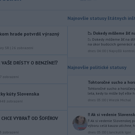
Slovnaft horí uskladnený ropný
produkt.
TASR o tom informovala
rafinéria s tým, že obyvateľom nehrozí
Najnovšie statusy štátnych inšt
nebezpečenstvo.
📉 Dokedy môžeme žiť na
kom hrade potvrdil výrazný
-
Jedným zo zdravotných rizík
13:50
📉 Dokedy môžeme žiť na dlh
na festivale môže byť vyššia
na úkor budúcich generácií a
úroveň
hluku. Je preto dobré držať sa
úry SR
|
26
zobrazení
dnes 04:00
|
Najvyšší kontro
ďalej od reproduktorov, používať
chrániče sluchu či dodržiavať
IE VAŠE DRÍSTY O BENZÍNE⁉️
prestávky.
Najnovšie politické statusy
-
Podporu kandidatúre
7
zobrazení
12:49
Tohtoročné sucho a horú
Slovenskej republiky na nestále
Tohtoročné sucho a horúčav
členstvo
v Bezpečnostnej rade
tky kúty Slovenska
leta, kedy to môže byť ešte ho
Organizácie Spojených národov (OSN)
dnes 05:00
|
Wiezik Michal
448
zobrazení
na roky 2028 až 2029 písomne
vyjadrilo už 123 zo 193 členských
‼️ Ak si vedenie Slovensk
štátov OSN.
T CHCE VYBRAŤ OD ŠOFÉROV
‼️ Ak si vedenie Slovenskej
-
Násilie páchané pre rasovú
výboru celá kauza utíchne, h
12:31
nenávisť alebo pre príslušnosť k
dnes 05:00
|
Janckulík Igor
3
zobrazení