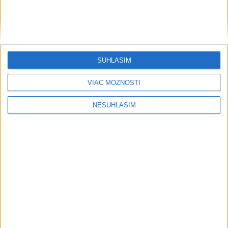
....
SÚHLASÍM
VIAC MOŽNOSTÍ
NESÚHLASÍM
....