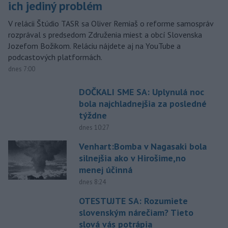
ich jediný problém
V relácii Štúdio TASR sa Oliver Remiaš o reforme samospráv
rozprával s predsedom Združenia miest a obcí Slovenska
Jozefom Božikom. Reláciu nájdete aj na YouTube a
podcastových platformách.
dnes 7:00
DOČKALI SME SA: Uplynulá noc
bola najchladnejšia za posledné
týždne
dnes 10:27
Venhart:Bomba v Nagasaki bola
silnejšia ako v Hirošime,no
menej účinná
dnes 8:24
OTESTUJTE SA: Rozumiete
slovenským nárečiam? Tieto
slová vás potrápia