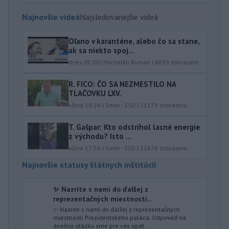
Najnovšie videá
Najsledovanejšie videá
Oľano v karanténe, alebo čo sa stane,
ak sa niekto spoj...
dnes 05:00
|
Michelko Roman
|
8699
zobrazení
R. FICO: ČO SA NEZMESTILO NA
TLAČOVKU LXV.
včera 18:24
|
Smer - SSD
|
21179
zobrazení
T. Gašpar: Kto odstrihol lacné energie
z východu? Isto ...
včera 17:56
|
Smer - SSD
|
12676
zobrazení
Najnovšie statusy štátnych inštitúcií
✨ Nazrite s nami do ďalšej z
reprezentačných miestností...
✨ Nazrite s nami do ďalšej z reprezentačných
miestností Prezidentského paláca. Odpoveď na
dnešnú otázku sme pre vás opäť...