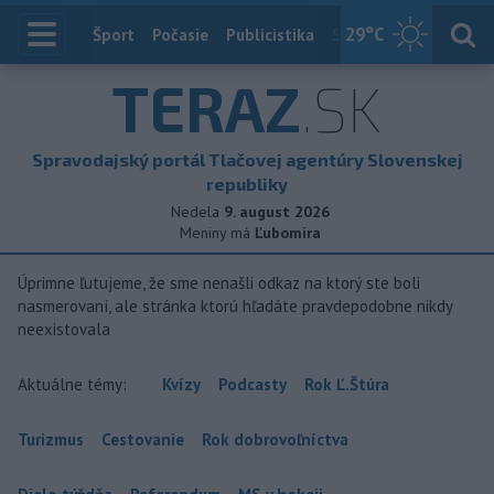
29
°C
Index
Šport
Počasie
Publicistika
Slovensko
Zahranič
TERAZ
.SK
Spravodajský portál Tlačovej agentúry Slovenskej
republiky
Nedela
9. august 2026
Meniny má
Ľubomíra
Úprimne ľutujeme, že sme nenašli odkaz na ktorý ste boli
nasmerovaní, ale stránka ktorú hľadáte pravdepodobne nikdy
neexistovala
Aktuálne témy:
Kvízy
Podcasty
Rok Ľ.Štúra
Turizmus
Cestovanie
Rok dobrovoľníctva