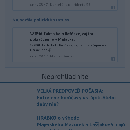
dnes 08:47
|
Kancelária prezidenta SR
Najnovšie politické statusy
🤍💙❤️ Takto bolo Rožňave, zajtra
pokračujeme v Malacká...
🤍💙❤️ Takto bolo Rožňave, zajtra pokračujeme v
Malackách ✌️
dnes 08:17
|
Mikulec Roman
Neprehliadnite
VEĽKÁ PREDPOVEĎ POČASIA:
Extrémne horúčavy ustúpili. Alebo
žeby nie?
HRABKO o výhode
Majerského:Mazurek a Laššáková majú