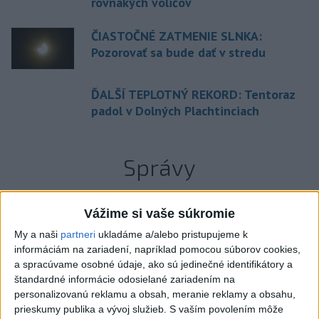
rovnakých voličov
ČIASTOČNÉ ZATMENIE SLNKA:
Pozorovať sa bude dať v stredu
ĎALŠÍ TEPLOTNÝ REKORD: Tentoraz
padol v Dolných Plachtinciach
Správy
Vážime si vaše súkromie
My a naši
partneri
ukladáme a/alebo pristupujeme k
informáciám na zariadení, napríklad pomocou súborov cookies,
a spracúvame osobné údaje, ako sú jedinečné identifikátory a
štandardné informácie odosielané zariadením na
personalizovanú reklamu a obsah, meranie reklamy a obsahu,
prieskumy publika a vývoj služieb.
S vaším povolením môže