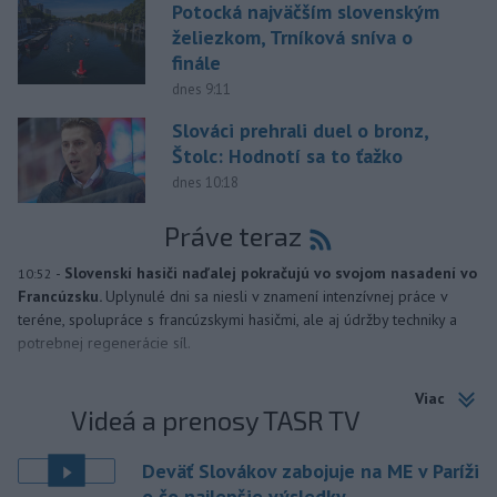
Potocká najväčším slovenským
želiezkom, Trníková sníva o
finále
dnes 9:11
Slováci prehrali duel o bronz,
Štolc: Hodnotí sa to ťažko
dnes 10:18
Práve teraz
-
Slovenskí hasiči naďalej pokračujú vo svojom nasadení vo
10:52
Francúzsku.
Uplynulé dni sa niesli v znamení intenzívnej práce v
teréne, spolupráce s francúzskymi hasičmi, ale aj údržby techniky a
potrebnej regenerácie síl.
Viac
Videá a prenosy TASR TV
Deväť Slovákov zabojuje na ME v Paríži
o čo najlepšie výsledky