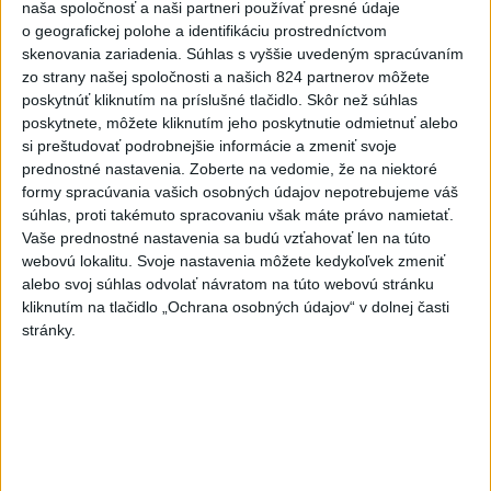
naša spoločnosť a naši partneri používať presné údaje
o geografickej polohe a identifikáciu prostredníctvom
skenovania zariadenia. Súhlas s vyššie uvedeným spracúvaním
zo strany našej spoločnosti a našich 824 partnerov môžete
poskytnúť kliknutím na príslušné tlačidlo. Skôr než súhlas
poskytnete, môžete kliknutím jeho poskytnutie odmietnuť alebo
Odborník: Rozlišovanie medzi
si preštudovať podrobnejšie informácie a zmeniť svoje
investíciami vás ochráni pred podvodmi
prednostné nastavenia.
Zoberte na vedomie, že na niektoré
formy spracúvania vašich osobných údajov nepotrebujeme váš
Poukázal na to, že podvodníci prispôsobujú názvy produktov
súhlas, proti takémuto spracovaniu však máte právo namietať.
aj príbehy tomu, čo práve priťahuje pozornosť.
Vaše prednostné nastavenia sa budú vzťahovať len na túto
dnes 9:38
webovú lokalitu. Svoje nastavenia môžete kedykoľvek zmeniť
alebo svoj súhlas odvolať návratom na túto webovú stránku
Slovensko
kliknutím na tlačidlo „Ochrana osobných údajov“ v dolnej časti
stránky.
Slovenskí hasiči naďalej pokračujú vo
svojom nasadení vo Francúzsku
dnes 10:57
V prípade únosu študentky Sone majú odznieť záverečné reči