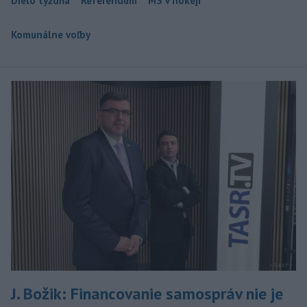
Dielo týždňa
Referendum
MS v hokeji
Komunálne voľby
J. Božik: Financovanie samospráv nie je