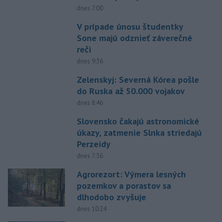
dnes 7:00
V prípade únosu študentky
Sone majú odznieť záverečné
reči
dnes 9:36
Zelenskyj: Severná Kórea pošle
do Ruska až 50.000 vojakov
dnes 8:46
Slovensko čakajú astronomické
úkazy, zatmenie Slnka striedajú
Perzeidy
dnes 7:36
Agrorezort: Výmera lesných
pozemkov a porastov sa
dlhodobo zvyšuje
dnes 10:24