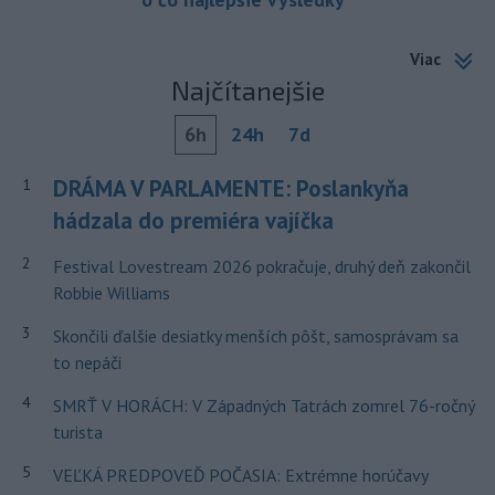
Viac
Najčítanejšie
6h
24h
7d
DRÁMA V PARLAMENTE: Poslankyňa
1
hádzala do premiéra vajíčka
2
Festival Lovestream 2026 pokračuje, druhý deň zakončil
Robbie Williams
3
Skončili ďalšie desiatky menších pôšt, samosprávam sa
to nepáči
4
SMRŤ V HORÁCH: V Západných Tatrách zomrel 76-ročný
turista
5
VEĽKÁ PREDPOVEĎ POČASIA: Extrémne horúčavy