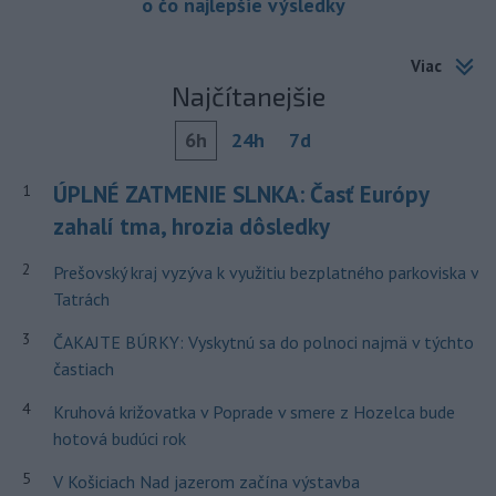
o čo najlepšie výsledky
Viac
Najčítanejšie
6h
24h
7d
ÚPLNÉ ZATMENIE SLNKA: Časť Európy
1
zahalí tma, hrozia dôsledky
2
Prešovský kraj vyzýva k využitiu bezplatného parkoviska v
Tatrách
3
ČAKAJTE BÚRKY: Vyskytnú sa do polnoci najmä v týchto
častiach
4
Kruhová križovatka v Poprade v smere z Hozelca bude
hotová budúci rok
5
V Košiciach Nad jazerom začína výstavba