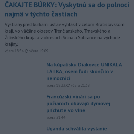
ČAKAJTE BÚRKY: Vyskytnú sa do polnoci
najmä v týchto častiach
Výstrahy pred búrkami ústav vyhlásil v celom Bratislavskom
kraji, vo väčšine okresov Trenčianskeho, Trnavského a
Žilinského kraja a v okresoch Snina a Sobrance na východe
krajiny.
aktualizované
včera 18:54
,
včera 19:09
Na kúpalisku Diakovce UNIKALA
LÁTKA, osem ľudí skončilo v
nemocnici
aktualizované
včera 18:23
,
včera 21:38
Francúzski vinári sa po
požiaroch obávajú dymovej
príchute vo víne
včera 21:44
Uganda schválila vyslanie