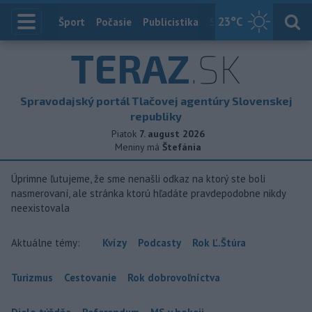
23
°C
Index
Šport
Počasie
Publicistika
Slovensko
Zahranič
TERAZ
.SK
Spravodajský portál Tlačovej agentúry Slovenskej
republiky
Piatok
7. august 2026
Meniny má
Štefánia
Úprimne ľutujeme, že sme nenašli odkaz na ktorý ste boli
nasmerovaní, ale stránka ktorú hľadáte pravdepodobne nikdy
neexistovala
Aktuálne témy:
Kvízy
Podcasty
Rok Ľ.Štúra
Turizmus
Cestovanie
Rok dobrovoľníctva