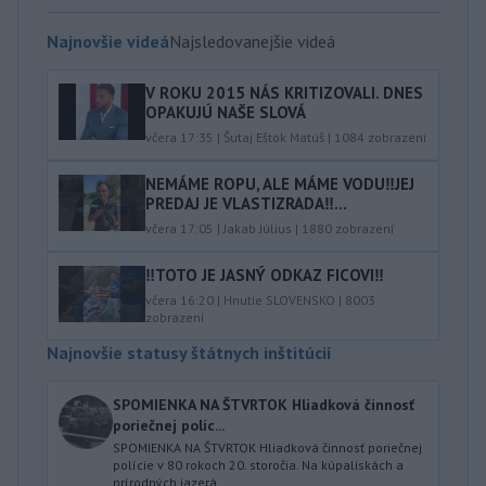
Najnovšie videá
Najsledovanejšie videá
V ROKU 2015 NÁS KRITIZOVALI. DNES
OPAKUJÚ NAŠE SLOVÁ
včera 17:35
|
Šutaj Eštok Matúš
|
1084
zobrazení
NEMÁME ROPU, ALE MÁME VODU‼️JEJ
PREDAJ JE VLASTIZRADA‼️...
včera 17:05
|
Jakab Július
|
1880
zobrazení
‼️TOTO JE JASNÝ ODKAZ FICOVI‼️
včera 16:20
|
Hnutie SLOVENSKO
|
8003
zobrazení
Najnovšie statusy štátnych inštitúcií
SPOMIENKA NA ŠTVRTOK Hliadková činnosť
poriečnej políc...
SPOMIENKA NA ŠTVRTOK Hliadková činnosť poriečnej
polície v 80 rokoch 20. storočia. Na kúpaliskách a
prírodných jazerá...