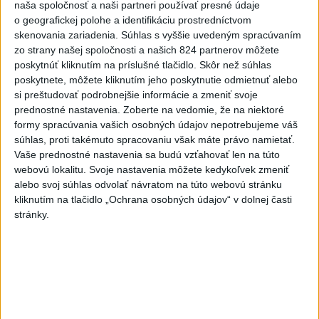
naša spoločnosť a naši partneri používať presné údaje
Slovensko
o geografickej polohe a identifikáciu prostredníctvom
skenovania zariadenia. Súhlas s vyššie uvedeným spracúvaním
ŽSK: VšZP znevýhodnila krajské
zo strany našej spoločnosti a našich 824 partnerov môžete
nemocnice v porovnaní so
poskytnúť kliknutím na príslušné tlačidlo. Skôr než súhlas
súkromnými
poskytnete, môžete kliknutím jeho poskytnutie odmietnuť alebo
včera 17:57
si preštudovať podrobnejšie informácie a zmeniť svoje
prednostné nastavenia.
Zoberte na vedomie, že na niektoré
KDH žiada ministra vnútra o vysvetlenie nákupu kamerových
formy spracúvania vašich osobných údajov nepotrebujeme váš
systémov
súhlas, proti takémuto spracovaniu však máte právo namietať.
Vaše prednostné nastavenia sa budú vzťahovať len na túto
Rezort vnútra reaguje na kritiku pri modernizácii dopravných
webovú lokalitu. Svoje nastavenia môžete kedykoľvek zmeniť
kamier
alebo svoj súhlas odvolať návratom na túto webovú stránku
kliknutím na tlačidlo „Ochrana osobných údajov“ v dolnej časti
SKSaPA žiada kompenzáciu pre sestry v ADOS pre sťažené
stránky.
podmienky
Zahraničie
Pre únik ropy z tankera pri Ománe
hrozí ekologická katastrofa