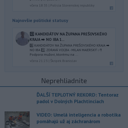
včera 18:35
|
Polícia Slovenskej republiky
Najnovšie politické statusy
9️⃣ KANDIDÁTOV NA ŽUPANA PREŠOVSKÉHO
KRAJA ➡️ NO IBA 1️...
9️⃣ KANDIDÁTOV NA ŽUPANA PREŠOVSKÉHO KRAJA ➡️
NO IBA 1️⃣. ZDRAVÁ VOĽBA - MILAN MAJERSKÝ ✅️❗️
Podpora mužovi, ktorému na ...
včera 21:23
|
Škripek Branislav
Neprehliadnite
ĎALŠÍ TEPLOTNÝ REKORD: Tentoraz
padol v Dolných Plachtinciach
VIDEO: Umelá inteligencia a robotika
pomáhajú už aj záchranárom