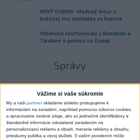
NOVÝ DOMOV: Medveď Artur z
košickej zoo odchádza za hranice
Orbánová telefonovala s Blanárom a
Tarabom o pomoci na Dunaji
Správy
Na kúpalisku Diakovce UNIKALA LÁTKA,
Vážime si vaše súkromie
osem ľudí skončilo v nemocnici
My a naši
partneri
ukladáme a/alebo pristupujeme k
informáciám na zariadení, napríklad pomocou súborov cookies,
Na mieste zasahovala aj polícia v súčinnosti s ďalšími
a spracúvame osobné údaje, ako sú jedinečné identifikátory a
záchrannými zložkami.
štandardné informácie odosielané zariadením na
personalizovanú reklamu a obsah, meranie reklamy a obsahu,
aktualizované
včera 18:23
,
včera 21:38
prieskumy publika a vývoj služieb.
S vaším povolením môže