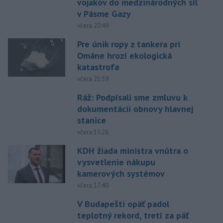
vojakov do medzinárodných síl
v Pásme Gazy
včera 20:49
Pre únik ropy z tankera pri
Ománe hrozí ekologická
katastrofa
včera 21:59
Ráž: Podpísali sme zmluvu k
dokumentácii obnovy hlavnej
stanice
včera 15:26
KDH žiada ministra vnútra o
vysvetlenie nákupu
kamerových systémov
včera 17:40
V Budapešti opäť padol
teplotný rekord, tretí za päť