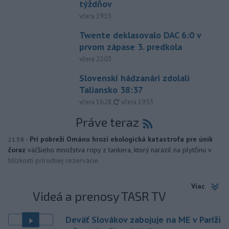
týždňov
včera 19:15
Twente deklasovalo DAC 6:0 v
prvom zápase 3. predkola
včera 22:03
Slovenskí hádzanári zdolali
Taliansko 38:37
aktualizované
včera 16:28
,
včera 19:55
Práve teraz
-
Pri pobreží Ománu hrozí ekologická katastrofa pre únik
21:58
čoraz
väčšieho množstva ropy z tankera, ktorý narazil na plytčinu v
blízkosti prírodnej rezervácie.
Viac
Videá a prenosy TASR TV
Deväť Slovákov zabojuje na ME v Paríži