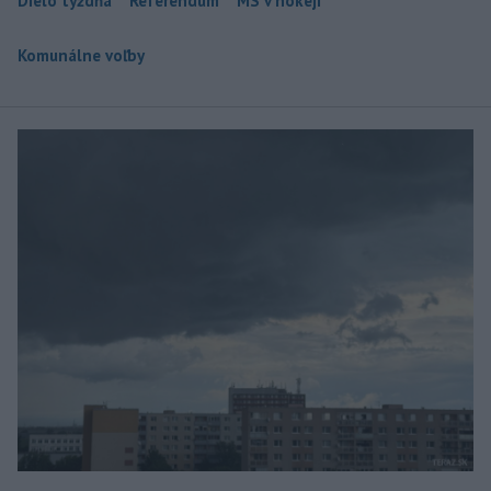
Dielo týždňa
Referendum
MS v hokeji
Komunálne voľby