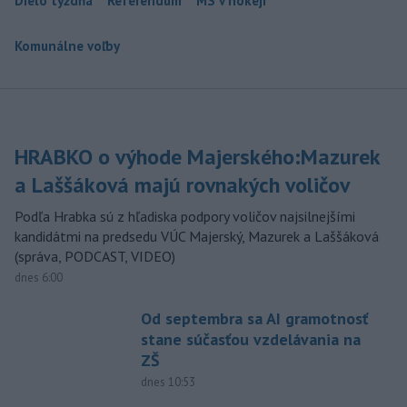
Dielo týždňa
Referendum
MS v hokeji
Komunálne voľby
HRABKO o výhode Majerského:Mazurek
a Laššáková majú rovnakých voličov
Podľa Hrabka sú z hľadiska podpory voličov najsilnejšími
kandidátmi na predsedu VÚC Majerský, Mazurek a Laššáková
(správa, PODCAST, VIDEO)
dnes 6:00
Od septembra sa AI gramotnosť
stane súčasťou vzdelávania na
ZŠ
dnes 10:53