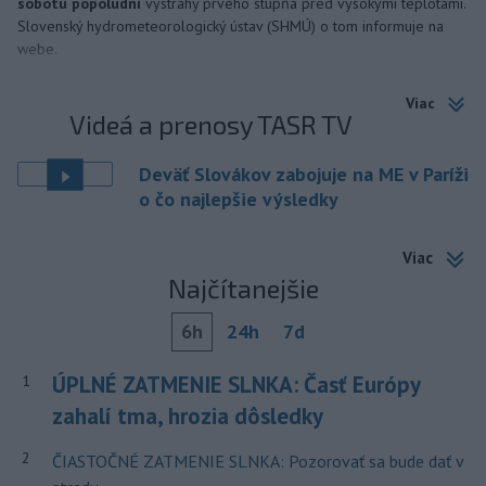
sobotu popoludní
výstrahy prvého stupňa pred vysokými teplotami.
Slovenský hydrometeorologický ústav (SHMÚ) o tom informuje na
webe.
Viac
Videá a prenosy TASR TV
Deväť Slovákov zabojuje na ME v Paríži
o čo najlepšie výsledky
Viac
Najčítanejšie
6h
24h
7d
ÚPLNÉ ZATMENIE SLNKA: Časť Európy
1
zahalí tma, hrozia dôsledky
2
ČIASTOČNÉ ZATMENIE SLNKA: Pozorovať sa bude dať v