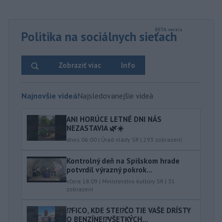
Politika na sociálnych sieťach
Zobraziť viac
Info
Najnovšie videá
Najsledovanejšie videá
ANI HORÚCE LETNÉ DNI NÁS
NEZASTAVIA 🌿☀️
dnes 06:00
|
Úrad vlády SR
|
293
zobrazení
Kontrolný deň na Spišskom hrade
potvrdil výrazný pokrok...
včera 18:09
|
Ministerstvo kultúry SR
|
31
zobrazení
⁉️FICO, KDE STE⁉️ČO TIE VAŠE DRÍSTY
O BENZÍNE⁉️VŠETKÝCH...