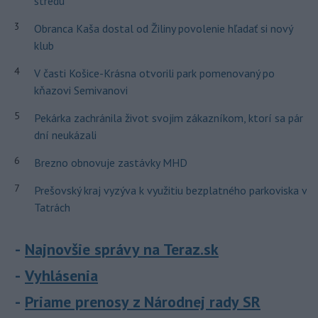
stredu
3
Obranca Kaša dostal od Žiliny povolenie hľadať si nový
klub
4
V časti Košice-Krásna otvorili park pomenovaný po
kňazovi Semivanovi
5
Pekárka zachránila život svojim zákazníkom, ktorí sa pár
dní neukázali
6
Brezno obnovuje zastávky MHD
7
Prešovský kraj vyzýva k využitiu bezplatného parkoviska v
Tatrách
Najnovšie správy na Teraz.sk
Vyhlásenia
Priame prenosy z Národnej rady SR