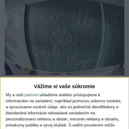
Od septembra sa AI gramotnosť stane
Vážime si vaše súkromie
súčasťou vzdelávania na ZŠ
My a naši
partneri
ukladáme a/alebo pristupujeme k
informáciám na zariadení, napríklad pomocou súborov cookies,
Žiaci sa budú podľa ministerstva učiť rozumieť tomu, ako AI
a spracúvame osobné údaje, ako sú jedinečné identifikátory a
funguje, kde sú jej limity, aj to, ako si budovať zdravý vzťah k
štandardné informácie odosielané zariadením na
technológiám.
personalizovanú reklamu a obsah, meranie reklamy a obsahu,
dnes 10:53
prieskumy publika a vývoj služieb.
S vaším povolením môže