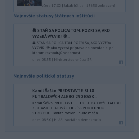
včera 17:02
|
Jakab Július
|
13638
zobrazení
Najnovšie statusy štátnych inštitúcií
🚔 STAŇ SA POLICAJTOM. POZRI SA, AKO
VYZERÁ VÝCVIK! 🎯...
🚔 STAŇ SA POLICAJTOM. POZRI SA, AKO VYZERÁ
VÝCVIK! 🎯 Ako vyzerá príprava na povolanie, pri
ktorom rozhodujú vedomosti...
dnes 08:55
|
Ministerstvo vnútra SR
Najnovšie politické statusy
Kamil Šaško PREDSTAVTE SI 18
FUTBALOVÝCH ALEBO 290 BASK...
Kamil Šaško PREDSTAVTE SI 18 FUTBALOVÝCH ALEBO
290 BASKETBALOVÝCH IHRÍSK POD JEDNOU
STRECHOU. Takúto rozlohu bude mať n...
dnes 08:50
|
HLAS - sociálna demokracia