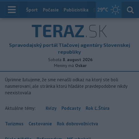
29
°C
Index
Šport
Počasie
Publicistika
Slovensko
Zahranič
TERAZ
.SK
Spravodajský portál Tlačovej agentúry Slovenskej
republiky
Sobota
8. august 2026
Meniny má
Oskar
Úprimne ľutujeme, že sme nenašli odkaz na ktorý ste boli
nasmerovaní, ale stránka ktorú hľadáte pravdepodobne nikdy
neexistovala
Aktuálne témy:
Kvízy
Podcasty
Rok Ľ.Štúra
Turizmus
Cestovanie
Rok dobrovoľníctva