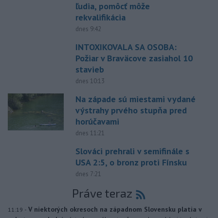
ľudia, pomôcť môže
rekvalifikácia
dnes 9:42
INTOXIKOVALA SA OSOBA:
Požiar v Braväcove zasiahol 10
stavieb
dnes 10:13
Na západe sú miestami vydané
výstrahy prvého stupňa pred
horúčavami
dnes 11:21
Slováci prehrali v semifinále s
USA 2:5, o bronz proti Fínsku
dnes 7:21
Práve teraz
-
V niektorých okresoch na západnom Slovensku platia v
11:19