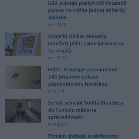
USA plánujú poskytnúť Kolumbii
pomoc vo výške jednej miliardy
dolárov
dnes 10:02
Skončili ďalšie desiatky
menších pôšt, samosprávam sa
to nepáči
dnes 11:17
ECDC: V Európe zaznamenali
241 prípadov nákazy
západonílskou horúčkou
dnes 9:11
Senát schválil Todda Blanchea
do funkcie ministra
spravodlivosti
dnes 10:49
Firmám chýbajú kvalifikovaní