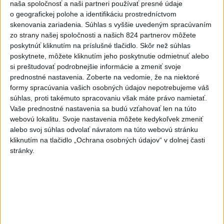
naša spoločnosť a naši partneri používať presné údaje
Slovensko
o geografickej polohe a identifikáciu prostredníctvom
skenovania zariadenia. Súhlas s vyššie uvedeným spracúvaním
Dielo týždňa SNG: Za(k)liate peniaze
zo strany našej spoločnosti a našich 824 partnerov môžete
- liatie od Miloša Boďu
poskytnúť kliknutím na príslušné tlačidlo. Skôr než súhlas
dnes 10:18
poskytnete, môžete kliknutím jeho poskytnutie odmietnuť alebo
si preštudovať podrobnejšie informácie a zmeniť svoje
prednostné nastavenia.
Zoberte na vedomie, že na niektoré
formy spracúvania vašich osobných údajov nepotrebujeme váš
Klimatológ: Zeleň môže významným spôsobom
súhlas, proti takémuto spracovaniu však máte právo namietať.
ovplyvňovať klímu miest
Vaše prednostné nastavenia sa budú vzťahovať len na túto
webovú lokalitu. Svoje nastavenia môžete kedykoľvek zmeniť
Pamiatkári: Projekty obnovy sa môžu uchádzať o ocenenie
alebo svoj súhlas odvolať návratom na túto webovú stránku
Europa Nostra
kliknutím na tlačidlo „Ochrana osobných údajov“ v dolnej časti
stránky.
A. Danko vylúčil, že by sa SNS pred voľbami spájala, avizuje
zmeny
Zahraničie
V Nepále objavili telá na mieste, kde