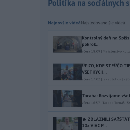
Politika na sociálnych 
Najnovšie videá
Najsledovanejšie videá
Kontrolný deň na Spišs
pokrok...
včera 18:09
|
Ministerstvo kult
⁉️FICO, KDE STE⁉️ČO T
VŠETKÝCH...
včera 17:02
|
Jakab Július
|
793
Taraba: Rozvíjame vše
včera 16:57
|
Taraba Tomáš
|
5
🔥 ZBLÁZNILI SA❓️ŠTÁ
10x VIAC P...