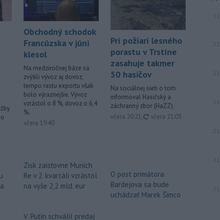
22
Obchodný schodok
Pri požiari lesného
Francúzska v júni
22
porastu v Trstíne
klesol
zasahuje takmer
Na medziročnej báze sa
50 hasičov
22
zvýšili vývoz aj dovoz,
tempo rastu exportu však
Na sociálnej sieti o tom
bolo výraznejšie. Vývoz
informoval Hasičský a
21
vzrástol o 8 %, dovoz o 6,4
záchranný zbor (HaZZ).
užby
%.
aktualizované
včera 20:21
,
včera 21:05
ho
včera 19:40
21
21
Zisk zaisťovne Munich
O post primátora
u
Re v 2. kvartáli vzrástol
Bardejova sa bude
za
na vyše 2,2 mld. eur
21
uchádzať Marek Šimco
V. Putin schválil predaj