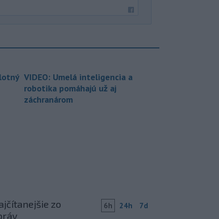
lotný
VIDEO: Umelá inteligencia a
robotika pomáhajú už aj
záchranárom
jčítanejšie zo
6h
24h
7d
práv