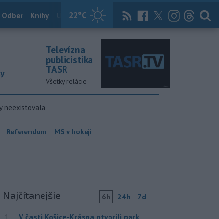
22
°C
 Odber
Knihy
Útulkovo
Magazín
News Now
Archív
TASR
Televízna
publicistika
TASR
ky
Všetky relácie
y neexistovala
Referendum
MS v hokeji
Najčítanejšie
6h
24h
7d
V časti Košice-Krásna otvorili park
1