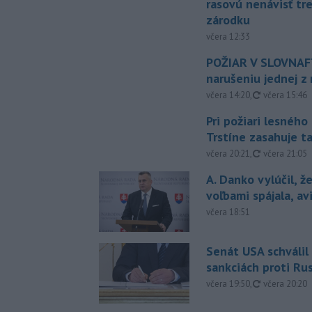
rasovú nenávisť tr
zárodku
včera 12:33
POŽIAR V SLOVNAFT
narušeniu jednej z 
aktualizovan
včera 14:20
,
včera 15:46
Pri požiari lesného
Trstíne zasahuje t
aktualizovan
včera 20:21
,
včera 21:05
A. Danko vylúčil, ž
voľbami spájala, a
včera 18:51
Senát USA schválil
sankciách proti Ru
aktualizovan
včera 19:50
,
včera 20:20