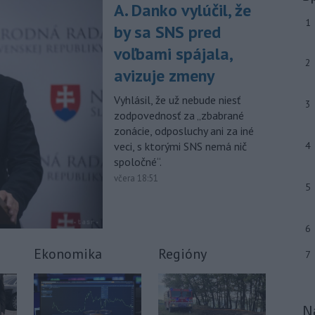
júla 2026 herečka a dlhoročná
A. Danko vylúčil, že
členka
Slovenského komorného
1
by sa SNS pred
divadla (SKD) v Martine Helena
Sudická.
voľbami spájala,
2
avizuje zmeny
-
Národná diaľničná
10:15
spoločnosť (NDS) ukončila výmenu
Vyhlásil, že už nebude niesť
mostného
záveru na ľavej strane
3
zodpovednosť za „zbabrané
mosta Lanfranconi, ktorý je súčasťou
zonácie, odposluchy ani za iné
bratislavskej diaľnice D2.
veci, s ktorými SNS nemá nič
4
Viac >
spoločné“.
včera 18:51
5
6
Ekonomika
Regióny
7
N