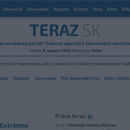
Zahraničie
Ekonomika
Regióny
Kultúra
Veda
Krimi
XML
TERAZ
.SK
pravodajský portál Tlačovej agentúry Slovenskej republi
Sobota
8. august 2026
Meniny má
Oskar
ý ste boli nasmerovaní, ale stránka ktorú hľadáte pravdepodobne nikd
túra
Turizmus
Cestovanie
Rok dobrovoľníctva
Dielo týždňa
Práve teraz
 Extrémne
-
Taliansky tenista Matteo
21:30