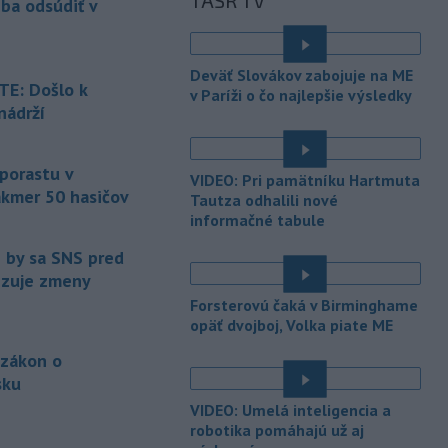
TASR TV
eba odsúdiť v
Maďarsku.
-
Piatkový požiar v
15:21
Deväť Slovákov zabojuje na ME
bratislavskej rafinérii Slovnaft je
E: Došlo k
v Paríži o čo najlepšie výsledky
pod kontrolou.
Príčina jeho vzniku
nádrží
bude predmetom vyšetrovania. Pre
é
TASR to potvrdil hovorca rafinérie
Anton Molnár.
 porastu v
VIDEO: Pri pamätníku Hartmuta
akmer 50 hasičov
-
Ministerstvo kultúry (MK) SR
Tautza odhalili nové
15:17
upraví verziu opatrenia o
informačné tabule
é
podrobnostiach poskytovania dotácií v
e by sa SNS pred
pôsobnosti rezortu.
vizuje zmeny
-
V bratislavskej rafinérii
14:17
Forsterovú čaká v Birminghame
Slovnaft horí uskladnený ropný
opäť dvojboj, Volka piate ME
produkt.
TASR o tom informovala
 zákon o
rafinéria s tým, že obyvateľom nehrozí
sku
nebezpečenstvo.
é
VIDEO: Umelá inteligencia a
-
Jedným zo zdravotných rizík
13:50
robotika pomáhajú už aj
na festivale môže byť vyššia