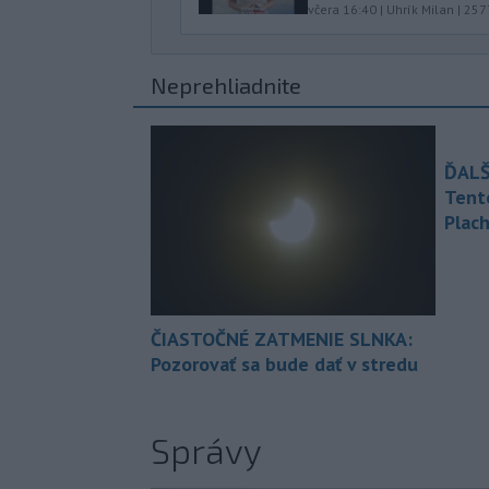
včera 16:40
|
Uhrík Milan
|
257
Neprehliadnite
ĎALŠ
Tent
Plach
ČIASTOČNÉ ZATMENIE SLNKA:
Pozorovať sa bude dať v stredu
Správy