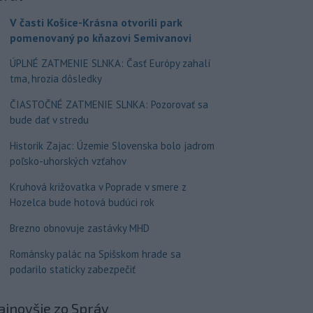
V časti Košice-Krásna otvorili park
pomenovaný po kňazovi Semivanovi
ÚPLNÉ ZATMENIE SLNKA: Časť Európy zahalí
tma, hrozia dôsledky
ČIASTOČNÉ ZATMENIE SLNKA: Pozorovať sa
bude dať v stredu
Historik Zajac: Územie Slovenska bolo jadrom
poľsko-uhorských vzťahov
Kruhová križovatka v Poprade v smere z
Hozelca bude hotová budúci rok
Brezno obnovuje zastávky MHD
Románsky palác na Spišskom hrade sa
podarilo staticky zabezpečiť
ajnovšie
zo Správ