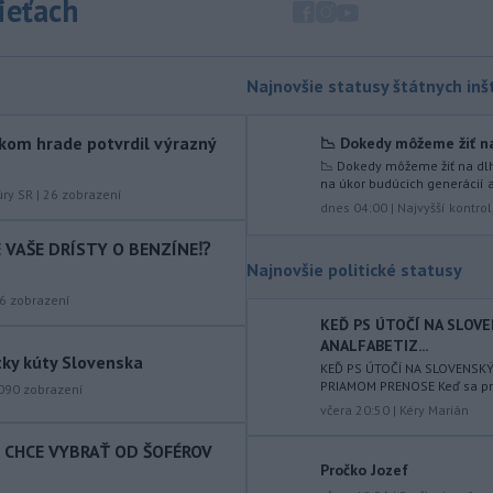
sieťach
augusta
rozhodnúť o novom
generálnom prokurátorovi, ak
parlament schváli skrátenie jeho
šesťmesačnej výpovednej lehoty.
Najnovšie statusy štátnych inšt
-
Silné búrky vo štvrtok
12:00
kom hrade potvrdil výrazný
📉 Dokedy môžeme žiť na
vyvolali v hornatých oblastiach
📉 Dokedy môžeme žiť na dlh
západného
Rakúska povodne a
na úkor budúcich generácií a
zosuvy pôdy.
úry SR
|
26
zobrazení
dnes 04:00
|
Najvyšší kontro
-
Slovenský
11:51
IE VAŠE DRÍSTY O BENZÍNE⁉️
hydrometeorologický ústav (SHMÚ)
Najnovšie politické statusy
varuje v piatok
pred búrkami vo
6
zobrazení
viacerých okresoch stredného a
KEĎ PS ÚTOČÍ NA SLOV
východného Slovenska. Vydal preto
ANALFABETIZ...
výstrahu prvého stupňa.
tky kúty Slovenska
KEĎ PS ÚTOČÍ NA SLOVENSK
PRIAMOM PRENOSE Keď sa prog
-
Ministerstvo vnútra (MV) SR
090
zobrazení
11:18
včera 20:50
|
Kéry Marián
požiada Národný bezpečnostný
úrad
(NBÚ) o nezávislé odborné posúdenie
T CHCE VYBRAŤ OD ŠOFÉROV
dodaných radarových zariadení, ktoré
Pročko Jozef
sú v pilotnej prevádzke.