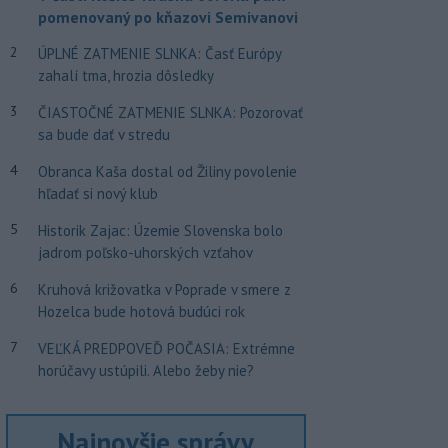
pomenovaný po kňazovi Semivanovi
2
ÚPLNÉ ZATMENIE SLNKA: Časť Európy
zahalí tma, hrozia dôsledky
3
ČIASTOČNÉ ZATMENIE SLNKA: Pozorovať
sa bude dať v stredu
4
Obranca Kaša dostal od Žiliny povolenie
hľadať si nový klub
5
Historik Zajac: Územie Slovenska bolo
jadrom poľsko-uhorských vzťahov
6
Kruhová križovatka v Poprade v smere z
Hozelca bude hotová budúci rok
7
VEĽKÁ PREDPOVEĎ POČASIA: Extrémne
horúčavy ustúpili. Alebo žeby nie?
Najnovšie správy