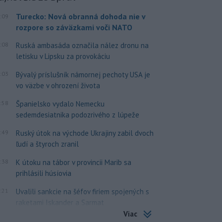
Turecko: Nová obranná dohoda nie v
:09
rozpore so záväzkami voči NATO
:08
Ruská ambasáda označila nález dronu na
letisku v Lipsku za provokáciu
:03
Bývalý príslušník námornej pechoty USA je
vo väzbe v ohrození života
:58
Španielsko vydalo Nemecku
sedemdesiatnika podozrivého z lúpeže
:49
Ruský útok na východe Ukrajiny zabil dvoch
ľudí a štyroch zranil
:38
K útoku na tábor v provincii Marib sa
prihlásili húsíovia
:21
Uvalili sankcie na šéfov firiem spojených s
raketami Iskander a Sarmat
Viac