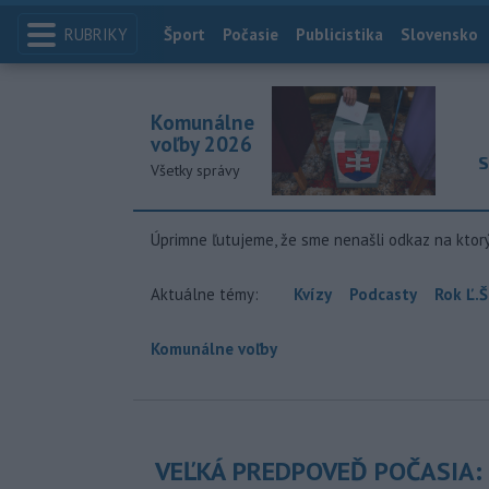
RUBRIKY
Index
Šport
Počasie
Publicistika
Slovensko
Komunálne
voľby 2026
S
Všetky správy
Úprimne ľutujeme, že sme nenašli odkaz na ktor
Aktuálne témy:
Kvízy
Podcasty
Rok Ľ.Š
Komunálne voľby
VEĽKÁ PREDPOVEĎ POČASIA: