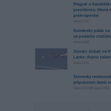
Magyar o kandidát
prezidenta: Mená 
prekvapením
včera 17:31
Románsky palác na
sa podarilo statick
včera 18:00
Slováci získali vo V
Lacko: Rastú talen
včera 15:51
Slovenky remizoval
prípravnom dueli s
aktualizovan
včera 17:13
,
včera 19:45