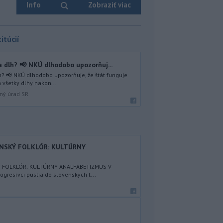
Info
Zobraziť viac
itúcií
 dlh? 📢 NKÚ dlhodobo upozorňuj...
? 📢 NKÚ dlhodobo upozorňuje, že štát funguje
 všetky dlhy nakon...
lný úrad SR
ENSKÝ FOLKLÓR: KULTÚRNY
Ý FOLKLÓR: KULTÚRNY ANALFABETIZMUS V
resívci pustia do slovenských t...