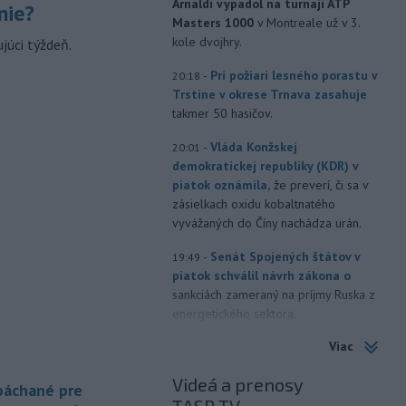
Arnaldi vypadol na turnaji ATP
nie?
Masters 1000
v Montreale už v 3.
kole dvojhry.
júci týždeň.
-
Pri požiari lesného porastu v
20:18
Trstíne v okrese Trnava zasahuje
takmer 50 hasičov.
-
Vláda Konžskej
20:01
demokratickej republiky (KDR) v
piatok oznámila,
že preverí, či sa v
zásielkach oxidu kobaltnatého
vyvážaných do Číny nachádza urán.
-
Senát Spojených štátov v
19:49
piatok schválil návrh zákona o
sankciách zameraný na príjmy Ruska z
energetického sektora.
Viac
-
Slovenská polícia prispela k
16:08
objasneniu prípadu prevádzačstva,
Videá a prenosy
ktorý sa podarilo ukončiť
 páchané pre
právoplatným odsúdením páchateľa v