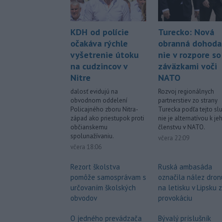
KDH od polície
Turecko: Nová
očakáva rýchle
obranná dohoda
vyšetrenie útoku
nie v rozpore so
na cudzincov v
záväzkami voči
Nitre
NATO
dalosť evidujú na
Rozvoj regionálnych
obvodnom oddelení
partnerstiev zo strany
Policajného zboru Nitra-
Turecka podľa tejto sl
západ ako priestupok proti
nie je alternatívou k je
občianskemu
členstvu v NATO.
spolunažívaniu.
včera 22:09
včera 18:06
Rezort školstva
Ruská ambasáda
pomôže samosprávam s
označila nález dron
určovaním školských
na letisku v Lipsku 
obvodov
provokáciu
O jedného prevádzača
Bývalý príslušník