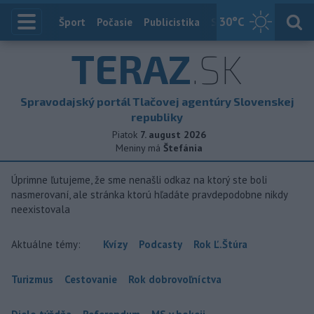
30
°C
Index
Šport
Počasie
Publicistika
Slovensko
Zahranič
TERAZ
.SK
Spravodajský portál Tlačovej agentúry Slovenskej
republiky
Piatok
7. august 2026
Meniny má
Štefánia
Úprimne ľutujeme, že sme nenašli odkaz na ktorý ste boli
nasmerovaní, ale stránka ktorú hľadáte pravdepodobne nikdy
neexistovala
Aktuálne témy:
Kvízy
Podcasty
Rok Ľ.Štúra
Turizmus
Cestovanie
Rok dobrovoľníctva