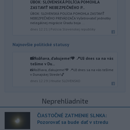
ÚBOK: SLOVENSKÁ POLÍCIA POMOHLA
ZASTAVIŤ NEBEZPEČNÉHO P...
ÚBOK: SLOVENSKÁ POLÍCIA POMOHLA ZASTAVIŤ
NEBEZPEČNÉHO PREVÁDZAČA Vyšetrovateľ jednotky
nelegálnej migrácie Úradu boja ...
dnes 12:21
|
Polícia Slovenskej republiky
Najnovšie politické statusy
📸Rožňava, ďakujeme!💙 📍Už dnes sa na vás
tešíme v Du...
📸Rožňava, ďakujeme!💙 📍Už dnes sa na vás tešíme
v Dunajskej Strede!🏀
dnes 12:29
|
Hnutie SLOVENSKO
Neprehliadnite
ČIASTOČNÉ ZATMENIE SLNKA:
Pozorovať sa bude dať v stredu