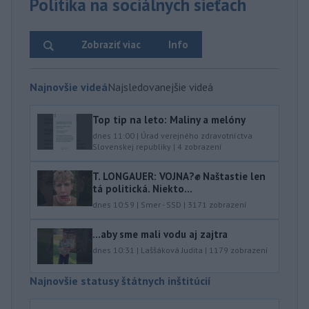
Politika na sociálnych sieťach
Zobraziť viac
Info
Najnovšie videá
Najsledovanejšie videá
Top tip na leto: Maliny a melóny
dnes 11:00
|
Úrad verejného zdravotníctva
Slovenskej republiky
|
4
zobrazení
T. LONGAUER: VOJNA?✊ Naštastie len
tá politická. Niekto...
dnes 10:59
|
Smer - SSD
|
3171
zobrazení
...aby sme mali vodu aj zajtra
dnes 10:31
|
Laššáková Judita
|
1179
zobrazení
Najnovšie statusy štátnych inštitúcií