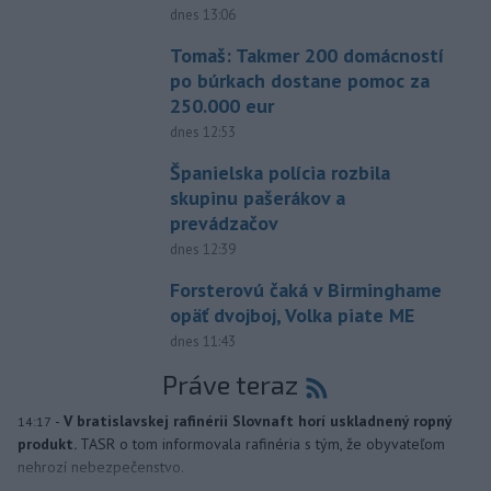
dnes 13:06
Tomaš: Takmer 200 domácností
po búrkach dostane pomoc za
250.000 eur
dnes 12:53
Španielska polícia rozbila
skupinu pašerákov a
prevádzačov
dnes 12:39
Forsterovú čaká v Birminghame
opäť dvojboj, Volka piate ME
dnes 11:43
Práve teraz
-
V bratislavskej rafinérii Slovnaft horí uskladnený ropný
14:17
produkt.
TASR o tom informovala rafinéria s tým, že obyvateľom
nehrozí nebezpečenstvo.