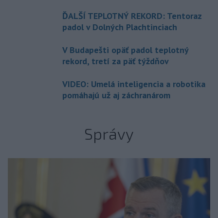
ĎALŠÍ TEPLOTNÝ REKORD: Tentoraz
padol v Dolných Plachtinciach
V Budapešti opäť padol teplotný
rekord, tretí za päť týždňov
VIDEO: Umelá inteligencia a robotika
pomáhajú už aj záchranárom
Správy