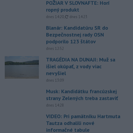
POŽIAR V SLOVNAFTE: Horí
ropný produkt
aktualizované
dnes 14:20
,
dnes 14:23
Blanár: Kandidatúru SR do
Bezpečnostnej rady OSN
podporilo 123 štátov
dnes 12:52
TRAGÉDIA NA DUNAJI: Muž sa
išiel okúpať, z vody viac
nevyšiel
dnes 13:09
Musk: Kandidátku francúzskej
strany Zelených treba zastaviť
dnes 14:28
VIDEO: Pri pamätníku Hartmuta
Tautza odhalili nové
informačné tabule