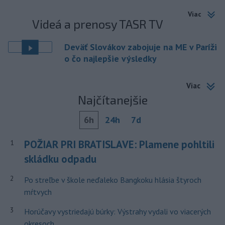
Viac
Videá a prenosy TASR TV
Deväť Slovákov zabojuje na ME v Paríži
o čo najlepšie výsledky
Viac
Najčítanejšie
6h
24h
7d
POŽIAR PRI BRATISLAVE: Plamene pohltili
1
skládku odpadu
2
Po streľbe v škole neďaleko Bangkoku hlásia štyroch
mŕtvych
3
Horúčavy vystriedajú búrky: Výstrahy vydali vo viacerých
okresoch