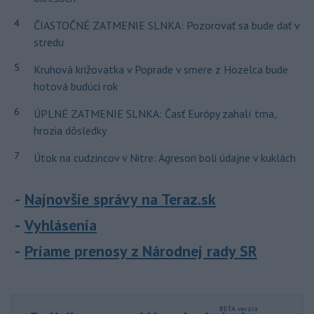
4
ČIASTOČNÉ ZATMENIE SLNKA: Pozorovať sa bude dať v
stredu
5
Kruhová križovatka v Poprade v smere z Hozelca bude
hotová budúci rok
6
ÚPLNÉ ZATMENIE SLNKA: Časť Európy zahalí tma,
hrozia dôsledky
7
Útok na cudzincov v Nitre: Agresori boli údajne v kuklách
Najnovšie správy na Teraz.sk
Vyhlásenia
Priame prenosy z Národnej rady SR