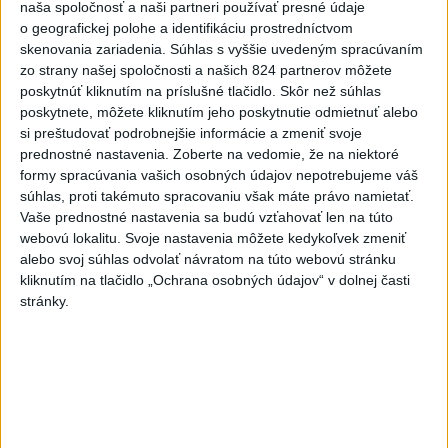
aktualizované
dnes 14:20
,
dnes 14:23
naša spoločnosť a naši partneri používať presné údaje
o geografickej polohe a identifikáciu prostredníctvom
Zdravotné riziká na festivale: Odborníci radia, čoho sa
skenovania zariadenia. Súhlas s vyššie uvedeným spracúvaním
vyvarovať
zo strany našej spoločnosti a našich 824 partnerov môžete
poskytnúť kliknutím na príslušné tlačidlo. Skôr než súhlas
ÚVZ: Povolenie na prevádzku malo k piatku 170 umelých
poskytnete, môžete kliknutím jeho poskytnutie odmietnuť alebo
kúpalísk
si preštudovať podrobnejšie informácie a zmeniť svoje
prednostné nastavenia.
Zoberte na vedomie, že na niektoré
Záchranári apelujú na opatrnosť: V júli vyrazili k takmer 6900
formy spracúvania vašich osobných údajov nepotrebujeme váš
úrazom
súhlas, proti takémuto spracovaniu však máte právo namietať.
Vaše prednostné nastavenia sa budú vzťahovať len na túto
Zahraničie
webovú lokalitu. Svoje nastavenia môžete kedykoľvek zmeniť
alebo svoj súhlas odvolať návratom na túto webovú stránku
AFP:Koalícia pod vedením Rijádu sa
kliknutím na tlačidlo „Ochrana osobných údajov“ v dolnej časti
nebude len prizerať na útoky húsíov
stránky.
dnes 14:43
Členovia kolumbijských kartelov sa na Ukrajine učia používať
drony
Magyar oznámil ukončenie mimoriadnych opatrení