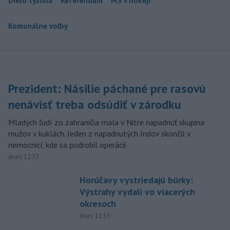
Dielo týždňa
Referendum
MS v hokeji
Komunálne voľby
Prezident: Násilie páchané pre rasovú
nenávisť treba odsúdiť v zárodku
Mladých ľudí zo zahraničia mala v Nitre napadnúť skupina
mužov v kuklách. Jeden z napadnutých Indov skončil v
nemocnici, kde sa podrobil operácii.
dnes 12:33
Horúčavy vystriedajú búrky:
Výstrahy vydali vo viacerých
okresoch
dnes 11:55