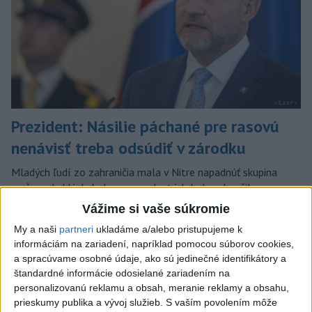
Prezident: Násilie páchané pre rasovú
nenávisť treba odsúdiť v zárodku
Mladých ľudí zo zahraničia mala v Nitre napadnúť skupina
mužov v kuklách. Jeden z napadnutých Indov skončil v
nemocnici, kde sa podrobil operácii.
Vážime si vaše súkromie
dnes 12:33
My a naši
partneri
ukladáme a/alebo pristupujeme k
informáciám na zariadení, napríklad pomocou súborov cookies,
Slovensko
a spracúvame osobné údaje, ako sú jedinečné identifikátory a
štandardné informácie odosielané zariadením na
POŽIAR V SLOVNAFTE: Horí ropný
personalizovanú reklamu a obsah, meranie reklamy a obsahu,
produkt
prieskumy publika a vývoj služieb.
S vaším povolením môže