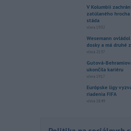
V Kolumbii zachrán
zatúlaného hrocha
stáda
včera 19:32
Wesemann ovládol 
dosky a má druhé z
včera 21:37
Gutová-Behramiová
ukončila kariéru
včera 19:17
Európske ligy vyzv
riadenia FIFA
včera 18:49
Politika na sociálnych 