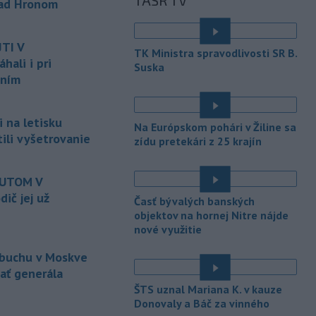
TASR TV
ktorý mal
slúžiť na nelegálne
nad Hronom
prevádzanie migrantov z Bieloruska
é
na územie tohto členského štátu
TI V
Európskej únie.
TK Ministra spravodlivosti SR B.
ali i pri
Suska
-
Ruská dezinformačná
20:08
aním
kampaň sa vo Francúzsku zamerala
na ďalšieho
kandidáta, bývalého
centristického premiéra Attala. Ako
 na letisku
Na Európskom pohári v Žiline sa
informovala agentúra AFP, odhalil ju
tili vyšetrovanie
zídu pretekári z 25 krajín
vládny úrad Viginum a s „vysokou
mierou istoty“ pripísal proruskej
dezinformačnej sieti s názvom
AUTOM V
Matrioška.
ič jej už
Časť bývalých banských
objektov na hornej Nitre nájde
-
Na jednokoľajovom
20:02
nové využitie
železničnom priecestí v Lozorne
došlo v stredu
podvečer k zrážke
ýbuchu v Moskve
nákladného vlaku s osobným
zať generála
motorovým vozidlom.
ŠTS uznal Mariana K. v kauze
-
Úrady v severovýchodnej
Donovaly a Báč za vinného
19:29