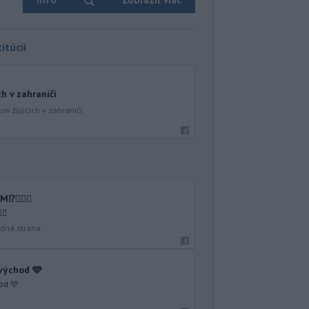
itúcií
ch v zahraničí
ov žijúcich v zahraničí
🤷🏻‍♂️
♂️
dná strana
 východ 🩵
od 🩵