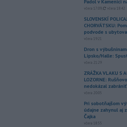
Padol v Kamenici 
aktualizovan
včera 17:09
,
včera 18:42
SLOVENSKÍ POLICAJ
CHORVÁTSKU: Pomáh
podvode s ubytov
včera 19:21
Dron s výbušninami
Lipsko/Halle: Spus
včera 21:29
ZRÁŽKA VLAKU S 
LOZORNE: Rušňovod
nedokázal zabrániť
včera 20:05
Pri sobotňajšom v
údajne zahynul aj 
Čajka
včera 18:55