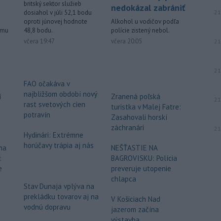
muž.
britský sektor služieb
nedokázal zabrániť
dosiahol v júli 52,1 bodu
21
-
Starosta španielskeho
16:01
oproti júnovej hodnote
Alkohol u vodičov podľa
mesta Ceuta Juan Jesús Vivas v
48,8 bodu.
ému
polície zistený nebol.
stredu
požiadal vládu v Madride o
včera 19:47
včera 20:05
21
pomoc v súvislosti so stovkami detí,
ktoré zostali v tejto exkláve po
21
minulotýždňovej migračnej vlne.
FAO očakáva v
-
Teploty v stredu opäť
15:24
najbližšom období nový
í
Zranená poľská
prekročili 40 stupňov Celzia na
21
rast svetových cien
turistka v Malej Fatre:
viacerých
miestach Slovenska.
potravín
Zasahovali horskí
záchranári
21
Viac >
Hydinári: Extrémne
horúčavy trápia aj nás
na
NEŠŤASTIE NA
:
BAGROVISKU: Polícia
e
preveruje utopenie
chlapca
Stav Dunaja vplýva na
prekládku tovarov aj na
V Košiciach Nad
vodnú dopravu
jazerom začína
výstavba