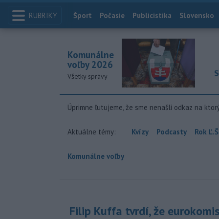
RUBRIKY
Index
Šport
Počasie
Publicistika
Slovensko
Komunálne
voľby 2026
S
Všetky správy
Úprimne ľutujeme, že sme nenašli odkaz na ktor
Aktuálne témy:
Kvízy
Podcasty
Rok Ľ.Š
Komunálne voľby
Filip Kuffa tvrdí, že eurokomi