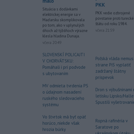
málo
PKK
Situácia s dodávkami
PKK vedie ozbrojené
elektrickej energie sa v
povstanie proti tureck
Maďarsku skomplikovala
štátu od roku 1984.
po tom, ako v uplynulých
včera 21:59
dňoch až týždňoch výrazne
klesla hladina Dunaja.
včera 20:49
SLOVENSKÍ POLICAJTI
Poľská vláda nemus
V CHORVÁTSKU:
strane PiS vyplatiť
Pomáhali i pri podvode
zadržaný štátny
s ubytovaním
príspevok
MV odmieta tvrdenia PS
Dron s výbušninami 
o údajnom nasadení
letisku Lipsko/Halle
ruského sledovacieho
Spustili vyšetrovani
systému
Vo štvrtok má byť opäť
Ropná rafinéria v
horúco, niekde však
Saratove po
hrozia búrky
ukrajinskom útoku