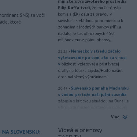
ministerstva životného prostredia
Filip Kuffa tvrdí,
že mu Európska
komisia (EK) dala za pravdu v
nominant SNS) sa voči
súvislosti s vládnou pripomienkou k
ácie, ktoré
zonáciám národných parkov (NP) a
naďalej je tak ohrozených 450
miliónov eur z plánu obnovy.
-
Nemecko v stredu začalo
21:25
vyšetrovanie po tom, ako sa v noci
v
blízkosti vzletovej a pristávacej
dráhy na letisku Lipsko/Halle našiel
dron naložený výbušninami.
-
Slovensko pomáha Maďarsku
20:47
s vodou, pretože naši južní susedia
zápasia s kritickou situáciou na Dunaji a
v hre je aj možné odstavenie jadrovej
elektrárne.
Viac
-
Litovská pohraničná stráž
20:17
Videá a prenosy
 NA SLOVENSKU:
objavila ďalší podzemný tunel,