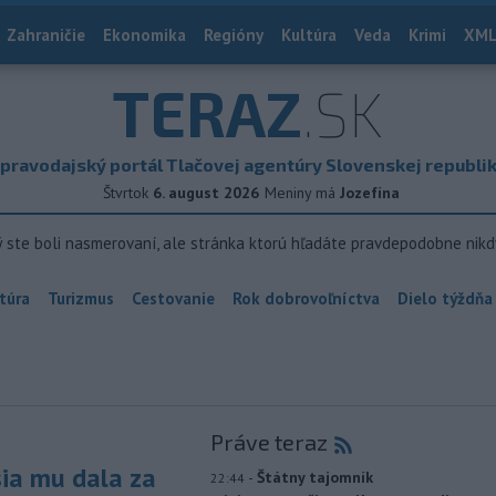
Zahraničie
Ekonomika
Regióny
Kultúra
Veda
Krimi
XML
TERAZ
.SK
pravodajský portál Tlačovej agentúry Slovenskej republi
Štvrtok
6. august 2026
Meniny má
Jozefína
ý ste boli nasmerovaní, ale stránka ktorú hľadáte pravdepodobne nikd
túra
Turizmus
Cestovanie
Rok dobrovoľníctva
Dielo týždňa
Práve teraz
sia mu dala za
-
Štátny tajomník
22:44