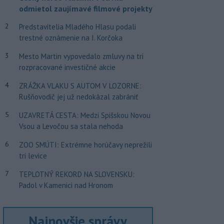
odmietol zaujímavé filmové projekty
2
Predstavitelia Mladého Hlasu podali
trestné oznámenie na I. Korčoka
3
Mesto Martin vypovedalo zmluvy na tri
rozpracované investičné akcie
4
ZRÁŽKA VLAKU S AUTOM V LOZORNE:
Rušňovodič jej už nedokázal zabrániť
5
UZAVRETÁ CESTA: Medzi Spišskou Novou
Vsou a Levočou sa stala nehoda
6
ZOO SMÚTI: Extrémne horúčavy neprežili
tri levice
7
TEPLOTNÝ REKORD NA SLOVENSKU:
Padol v Kamenici nad Hronom
Najnovšie správy