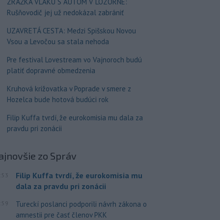
ZRÁŽKA VLAKU S AUTOM V LOZORNE:
Rušňovodič jej už nedokázal zabrániť
UZAVRETÁ CESTA: Medzi Spišskou Novou
Vsou a Levočou sa stala nehoda
Pre festival Lovestream vo Vajnoroch budú
platiť dopravné obmedzenia
Kruhová križovatka v Poprade v smere z
Hozelca bude hotová budúci rok
Filip Kuffa tvrdí, že eurokomisia mu dala za
pravdu pri zonácii
ajnovšie
zo Správ
Filip Kuffa tvrdí, že eurokomisia mu
:53
dala za pravdu pri zonácii
:59
Tureckí poslanci podporili návrh zákona o
amnestii pre časť členov PKK