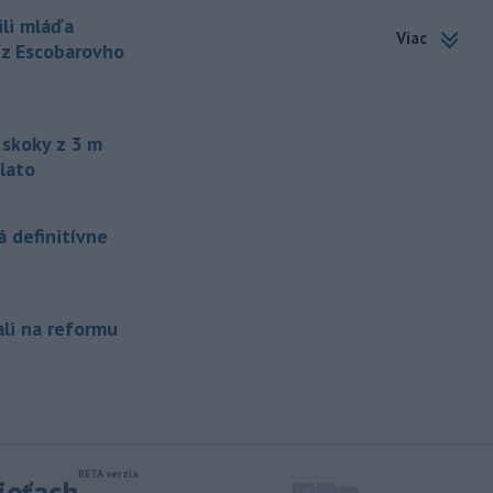
Kolumbii v stredu zachránili
ili mláďa
zatúlané mláďa
hrocha. Na brehu
Viac
rieky ho našli rybári so známkami
 z Escobarovho
podvýživy. Ide o jedinca z približne
200 hrochov, ktoré sa v krajine
rozmnožili po tom, ako niekoľko
zvierat do Kolumbie priniesol Pablo
skoky z 3 m
Escobar.
lato
-
Švajčiarska lyžiarka Lara
19:16
Gutová-Behramiová sa rozhodla
 definitívne
ukončiť svoju kariéru.
-
Pri výbuchu nastraženej
18:52
výbušniny v moskovskej reštaurácii
ali na reformu
Balzi
Rossi, ku ktorému došlo v sobotu
1. augusta, zahynul údajne zať veliteľa
ruských vzdušných a kozmických síl
generála Alexandra Čajka.
-
Spojené štáty v stredu zrušili
18:34
sankcie uvalené na irackú leteckú
sieťach