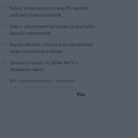
:38
Poľská vláda nemusí strane PiS vyplatiť
zadržaný štátny príspevok
:29
Dron s výbušninami na letisku Lipsko/Halle:
Spustili vyšetrovanie
:25
Ropná rafinéria v Saratove po ukrajinskom
útoku zastavila prevádzku
:14
Zelenskyj hovoril so šéfom NATO o
dodávkach rakiet
:11
Briti zatiaľ neuvažujú o verejnom
vyšetrovaní Epsteinových aktivít
Viac