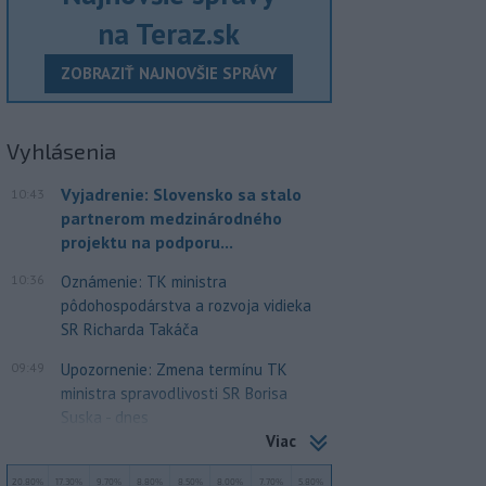
na Teraz.sk
ZOBRAZIŤ NAJNOVŠIE SPRÁVY
Vyhlásenia
Vyjadrenie: Slovensko sa stalo
10:43
partnerom medzinárodného
projektu na podporu...
10:36
Oznámenie: TK ministra
pôdohospodárstva a rozvoja vidieka
SR Richarda Takáča
09:49
Upozornenie: Zmena termínu TK
ministra spravodlivosti SR Borisa
Suska - dnes
Viac