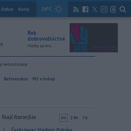
24
°C
 Odber
Knihy
Útulkovo
Magazín
News Now
Archív
TASR
Rok
dobrovoľníctva
ky
Všetky správy
y neexistovala
Referendum
MS v hokeji
Najčítanejšie
6h
24h
7d
Český herec Vladimír Polívka
1