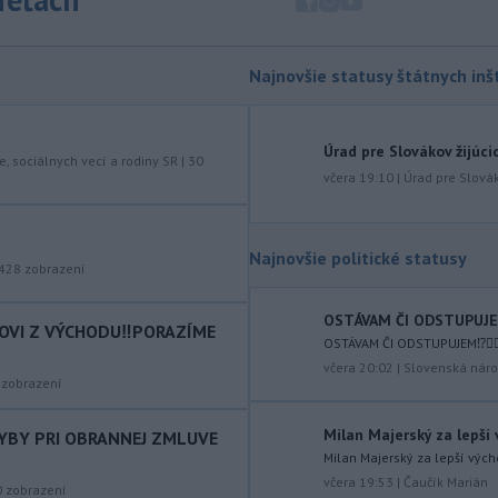
spoločnosť Fly Baghdad, ktorú
predtým zaradili na sankčný zoznam
pre jej údajné väzby na iránske
Revolučné gardy (IRGC).
Najnovšie statusy štátnych inšt
-
Vo štvrtok (6. 8.) má byť na
18:06
území Slovenska opäť horúco.
Pre
Úrad pre Slovákov žijúci
okresy na západnom a južnom
e, sociálnych vecí a rodiny SR
|
30
včera 19:10
|
Úrad pre Slovák
Slovensku a niektoré okresy v strede
a na východe krajiny vydal Slovenský
hydrometeorologický ústav (SHMÚ)
výstrahy tretieho stupňa pred
Najnovšie politické statusy
428
zobrazení
vysokými teplotami.
-
Izraelská armáda v stredu
17:58
OSTÁVAM ČI ODSTUPUJEM⁉️
COVI Z VÝCHODU‼️PORAZÍME
vykonala raziu v palestínskom
OSTÁVAM ČI ODSTUPUJEM⁉️🤷🏻‍
utečeneckom
tábore Kalandijá
včera 20:02
|
Slovenská náro
zobrazení
neďaleko Jeruzalema, kde narastá
napätie, pretože jeho obyvatelia sa
obávajú vysťahovania.
Milan Majerský za lepší
HYBY PRI OBRANNEJ ZMLUVE
Milan Majerský za lepší vých
-
Na severnom výbežku
17:32
včera 19:53
|
Čaučík Marián
0
zobrazení