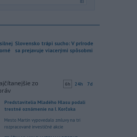
silnej
Slovensko trápi sucho: V prírode
borné
sa prejavuje viacerými spôsobmi
jčítanejšie zo
6h
24h
7d
práv
Predstavitelia Mladého Hlasu podali
trestné oznámenie na I. Korčoka
Mesto Martin vypovedalo zmluvy na tri
rozpracované investičné akcie