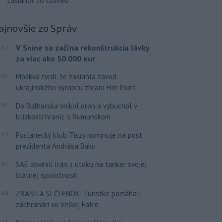
zasiahol 10 stavieb
ajnovšie
zo Správ
V Snine sa začína rekonštrukcia lávky
:57
za viac ako 50.000 eur
:55
Moskva tvrdí, že zasiahla závod
ukrajinského výrobcu zbraní Fire Point
:45
Do Bulharska vnikol dron a vybuchol v
blízkosti hraníc s Rumunskom
:44
Poslanecký klub Tiszy nominuje na post
prezidenta Andrása Baku
:42
SAE obvinili Irán z útoku na tanker svojej
štátnej spoločnosti
:38
ZRANILA SI ČLENOK: Turistke pomáhali
záchranári vo Veľkej Fatre
:33