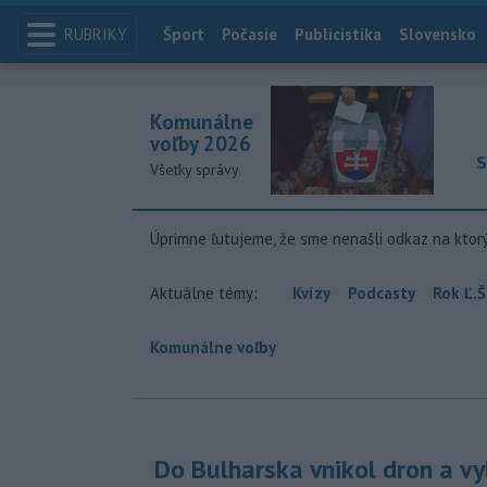
RUBRIKY
Index
Šport
Počasie
Publicistika
Slovensko
Komunálne
voľby 2026
S
Všetky správy
Úprimne ľutujeme, že sme nenašli odkaz na ktor
Aktuálne témy:
Kvízy
Podcasty
Rok Ľ.Š
Komunálne voľby
Do Bulharska vnikol dron a vy