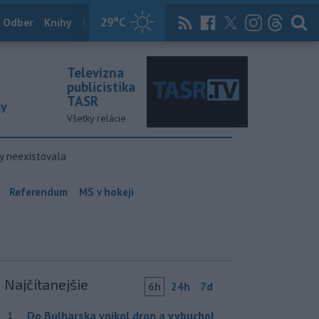
29
°C
 Odber
Knihy
Útulkovo
Magazín
News Now
Archív
TASR
Televízna
publicistika
TASR
ky
Všetky relácie
y neexistovala
Referendum
MS v hokeji
Najčítanejšie
6h
24h
7d
Do Bulharska vnikol dron a vybuchol
1