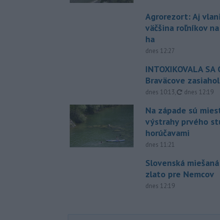
Agrorezort: Aj vlan
väčšina roľníkov n
ha
dnes 12:27
INTOXIKOVALA SA O
Braväcove zasiahol
aktualizovan
dnes 10:13
,
dnes 12:19
Na západe sú mies
výstrahy prvého s
horúčavami
dnes 11:21
Slovenská miešaná
zlato pre Nemcov
dnes 12:19