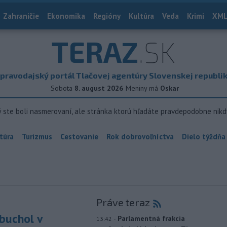
Zahraničie
Ekonomika
Regióny
Kultúra
Veda
Krimi
XML
TERAZ
.SK
pravodajský portál Tlačovej agentúry Slovenskej republi
Sobota
8. august 2026
Meniny má
Oskar
ý ste boli nasmerovaní, ale stránka ktorú hľadáte pravdepodobne nikd
túra
Turizmus
Cestovanie
Rok dobrovoľníctva
Dielo týždňa
Práve teraz
buchol v
-
Parlamentná frakcia
13:42