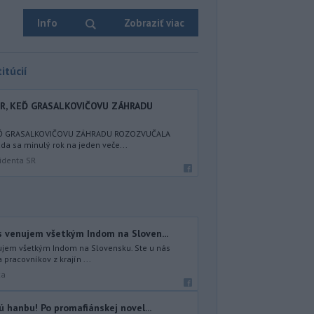
Info
Zobraziť viac
itúcií
ER, KEĎ GRASALKOVIČOVU ZÁHRADU
KEĎ GRASALKOVIČOVU ZÁHRADU ROZOZVUČALA
a sa minulý rok na jeden veče...
identa SR
s venujem všetkým Indom na Sloven...
ujem všetkým Indom na Slovensku. Ste u nás
 pracovníkov z krajín ...
ca
ú hanbu! Po promafiánskej novel...