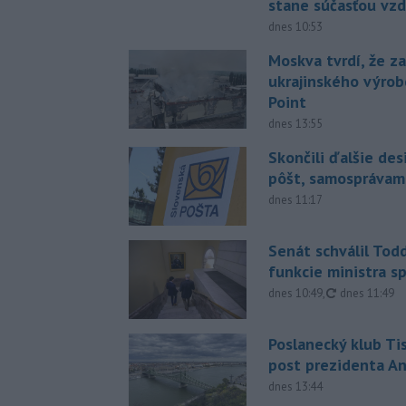
stane súčasťou vzd
dnes 10:53
Moskva tvrdí, že z
ukrajinského výrob
Point
dnes 13:55
Skončili ďalšie de
pôšt, samosprávam
dnes 11:17
Senát schválil Tod
funkcie ministra sp
aktualizovan
dnes 10:49
,
dnes 11:49
Poslanecký klub Ti
post prezidenta A
dnes 13:44