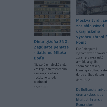
Moskva tvrdí, že
zasiahla závod
ukrajinského
výrobcu zbraní F
Dielo týždňa SNG:
Point
Za(k)liate peniaze
Fire Point patrí k
- liatie od Miloša
významným dodávate
Boďu
zbraní pre ukrajinskú
armádu a vyrába
Niektoré umelecké diela
spomínané rakety
vznikajú z premysleného
Flamingo s dlhou a st
zámeru, iné vďaka
dlhou dráhou doletu.
nečakanej zhode
dnes 13:55
okolností.
dnes 10:18
Do Bulharska vnikol
dron a vybuchol v
blízkosti hraníc s
Rumunskom