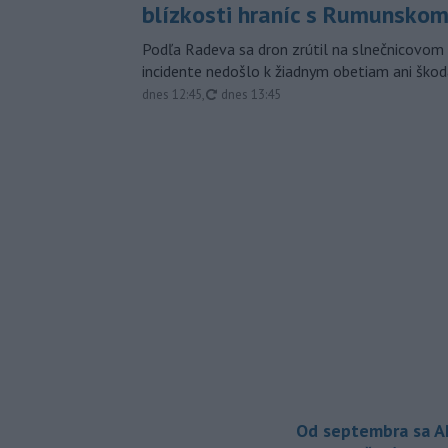
blízkosti hraníc s Rumunsko
Podľa Radeva sa dron zrútil na slnečnicovom 
incidente nedošlo k žiadnym obetiam ani škod
aktualizované
dnes 12:45
,
dnes 13:45
Od septembra sa A