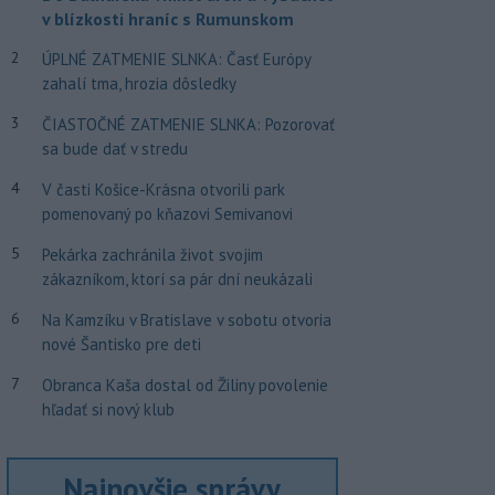
v blízkosti hraníc s Rumunskom
2
ÚPLNÉ ZATMENIE SLNKA: Časť Európy
zahalí tma, hrozia dôsledky
3
ČIASTOČNÉ ZATMENIE SLNKA: Pozorovať
sa bude dať v stredu
4
V časti Košice-Krásna otvorili park
pomenovaný po kňazovi Semivanovi
5
Pekárka zachránila život svojim
zákazníkom, ktorí sa pár dní neukázali
6
Na Kamzíku v Bratislave v sobotu otvoria
nové Šantisko pre deti
7
Obranca Kaša dostal od Žiliny povolenie
hľadať si nový klub
Najnovšie správy