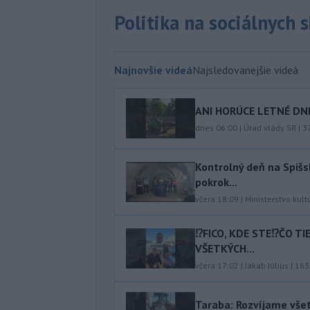
Politika na sociálnych 
Najnovšie videá
Najsledovanejšie videá
ANI HORÚCE LETNÉ DNI
dnes 06:00
|
Úrad vlády SR
|
3
Kontrolný deň na Spišs
pokrok...
včera 18:09
|
Ministerstvo kult
⁉️FICO, KDE STE⁉️ČO T
VŠETKÝCH...
včera 17:02
|
Jakab Július
|
163
Taraba: Rozvíjame vše