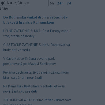
jčítanejšie zo
6h
24h
7d
práv
Do Bulharska vnikol dron a vybuchol v
blízkosti hraníc s Rumunskom
ÚPLNÉ ZATMENIE SLNKA: Časť Európy zahalí
tma, hrozia dôsledky
ČIASTOČNÉ ZATMENIE SLNKA: Pozorovať sa
bude dať v stredu
V časti Košice-Krásna otvorili park
pomenovaný po kňazovi Semivanovi
Pekárka zachránila život svojim zákazníkom,
ktorí sa pár dní neukázali
Na Kamzíku v Bratislave v sobotu otvoria
nové Šantisko pre deti
INTOXIKOVALA SA OSOBA: Požiar v Braväcove