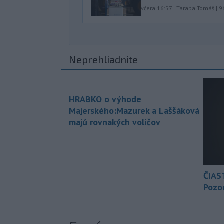
včera 16:57
|
Taraba Tomáš
|
9
Neprehliadnite
HRABKO o výhode
Majerského:Mazurek a Laššáková
majú rovnakých voličov
ČIAS
Pozor