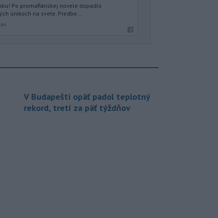
anbu! Po promafiánskej novele dopadlo
ých únikoch na svete. Predbe...
lav
V Budapešti opäť padol teplotný
rekord, tretí za päť týždňov