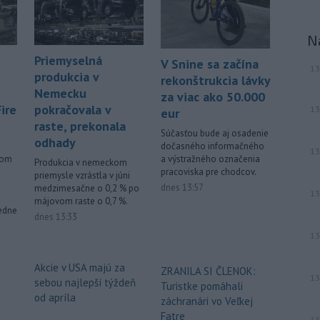
-
Slovenská polícia prispela k
16:08
objasneniu prípadu prevádzačstva,
N
ktorý sa podarilo ukončiť
právoplatným odsúdením páchateľa v
Priemyselná
V Snine sa začína
13
Maďarsku.
produkcia v
rekonštrukcia lávky
Nemecku
za viac ako 50.000
Viac >
pokračovala v
ire
13
eur
raste, prekonala
Súčasťou bude aj osadenie
odhady
dočasného informačného
13
a výstražného označenia
ľom
Produkcia v nemeckom
pracoviska pre chodcov.
priemysle vzrástla v júni
dnes 13:57
medzimesačne o 0,2 % po
13
májovom raste o 0,7 %.
redne
dnes 13:33
13
Akcie v USA majú za
ZRANILA SI ČLENOK:
13
sebou najlepší týždeň
Turistke pomáhali
od apríla
záchranári vo Veľkej
Fatre
13