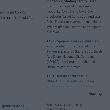
maďarskej vládnej strany Tisza
m
nominuje na post
prezidenta
republiky 73-ročného bývalého
poli a pri tomto
predsedu Najvyššieho súdu Andrása
ám na infraštruktúre.
Baku. Frakcia to v sobotu oznámila na
svojom účte na Facebooku po tajnom
hlasovaní.
-
Spojené arabské emiráty v
13:40
sobotu obvinili Irán z útoku na
tanker
patriaci ich štátnej spoločnosti
Abu Dhabi National Oil Company
(ADNOC), ktorý práve prechádzal
Hormuzským prielivom.
-
Horskí záchranári z
13:34
Oblastného strediska Horskej
záchrannej služby
(HZS) Veľká Fatra
pomáhali v sobotu dopoludnia 39-
Viac
ročnej turistke v Rybovskom sedle.
Zranila si členok.
Videá a prenosy
I gramotnosť