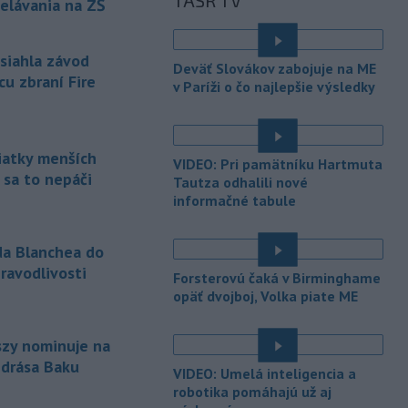
TASR TV
-
Polícia v piatok (7. 8.)
elávania na ZŠ
12:36
vypátrala dvoch 17-ročných
mladíkov, ktorí sú
podozriví z útoku
asiahla závod
na taxikára v Seredi. Muž pri incidente
Deväť Slovákov zabojuje na ME
utrpel vážne zranenia a skončil v
cu zbraní Fire
v Paríži o čo najlepšie výsledky
trnavskej nemocnici.
-
V niektorých okresoch na
11:19
západnom Slovensku platia v
siatky menších
VIDEO: Pri pamätníku Hartmuta
sobotu popoludní
výstrahy prvého
 sa to nepáči
Tautza odhalili nové
stupňa pred vysokými teplotami.
informačné tabule
Slovenský hydrometeorologický ústav
(SHMÚ) o tom informuje na webe.
da Blanchea do
-
Slovenská pošta pokračuje v
11:13
ravodlivosti
Forsterovú čaká v Birminghame
zatváraní pobočiek prevažne v
é
opäť dvojboj, Volka piate ME
malých
obciach. Od začiatku roka
trvalo ukončilo prevádzku 41
nepovinných prevádzok, ktoré
szy nominuje na
fungovali nad rámec poštovej licencie.
ndrása Baku
VIDEO: Umelá inteligencia a
-
Nepálski záchranári
robotika pomáhajú už aj
10:58