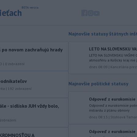
okrese Šaľa malo 16 osôb. Záchranná
sieťach
zdravotná služba osem z nich
previezla do nemocnice.
-
Ugandský parlament vo
20:49
Najnovšie statusy štátnych inšt
štvrtok schválil vyslanie
ugandských vojakov
do
palestínskeho Pásma Gazy, kde by
LETO NA SLOVENSKU VAŠIM
áš po novom zachraňujú hrady
mali pôsobiť v rámci medzinárodných
LETO NA SLOVENSKU VAŠIMI O
atmosféru a Košický kraj nie 
stabilizačných síl, ktoré navrhol
KO
|
0
zobrazení
dnes 08:09
|
Kancelária prez
americký prezident Donald Trump.
-
Anglická futbalová asociácia
20:07
 podnikateľov
Najnovšie politické statusy
(FA) stiahla svoju podporu
ita
|
192
zobrazení
prezidentovi
Medzinárodnej
futbalovej federácie (FIFA) Giannimu
Odpoveď z eurokomisie p
Infantinovi, ktorý je pod paľbou kritiky
le - sídlisko JUH vždy bolo,
Odpoveď z eurokomisie potvr
miliardu z plánu obnovy
po jeho neúspešnom pláne.
dnes 08:13
|
Stohlová Tama
zobrazení
-
Vo štvrtok do polnoci treba
18:54
najmä na západe a severozápade
Odpoveď z eurokomisie p
SKROMNOSŤOU A
Slovenska počítať s búrkami.