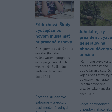
Fridrichová: Školy
vyučujúce po
Juhokórejský
novom musia mať
prezident vyzva
pripravené osnovy
generálov na
obnovu dôvery 
Od septembra začnú podľa
nového štátneho
armádu
vzdelávacieho programu
I Če-mjong výzvu vyslo
učiť v prvých ročníkoch
počas slávnostného
všetky bežné základné
odovzdávania čestnýc
školy na Slovensku.
vojenských zástav šty
dnes 10:11
povýšeným generálom
uviedla hovorkyňa
prezidentskej kancelári
dnes 10:15
Štvorica študentov
zabojuje v Grécku o
Počet potvrdených
titul medzinárodných
prípadov nákazy eb