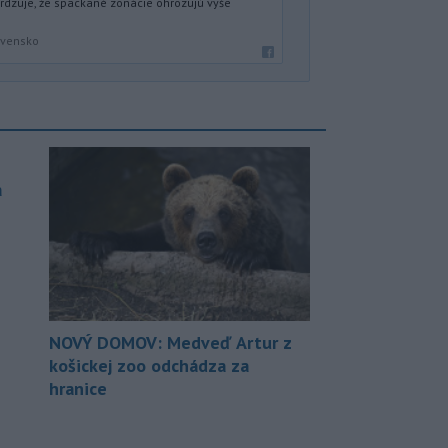
dzuje, že spackané zonácie ohrozujú vyše
ovensko
a
NOVÝ DOMOV: Medveď Artur z
košickej zoo odchádza za
hranice