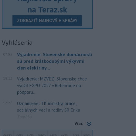
na Teraz.sk
ZOBRAZIŤ NAJNOVŠIE SPRÁVY
Vyhlásenia
Vyjadrenie: Slovenské domácnosti
07:55
sú pred krátkodobými výkyvmi
cien elektriny...
18:12
Vyjadrenie: MZVEZ: Slovensko chce
využiť EXPO 2027 v Belehrade na
podporu...
12:26
Oznámenie: TK ministra práce,
sociálnych vecí a rodiny SR Erika
Tomáša
Viac