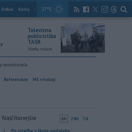
27
°C
 Odber
Knihy
Útulkovo
Magazín
News Now
Archív
TASR
Televízna
publicistika
TASR
ky
Všetky relácie
y neexistovala
Referendum
MS v hokeji
Najčítanejšie
6h
24h
7d
Po streľbe v škole neďaleko
1