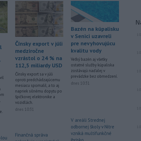
N
Bazén na kúpalisku
10
v Senici uzavreli
pre nevyhovujúcu
Čínsky export v júli
l
kvalitu vody
medziročne
10
vzrástol o 24 % na
Veľký bazén aj všetky
v
112,5 miliardy USD
ostatné služby kúpaliska
zostávajú naďalej v
10
Čínsky export sa v júli
prevádzke bez obmedzení.
vil
oproti predchádzajúcemu
dnes 10:31
mesiacu spomalil, a to aj
h
10
napriek silnému dopytu po
rom
špičkovej elektronike a
,
vozidlách.
10
dnes 10:31
e.
V areáli Strednej
odbornej školy v Nitre
10
vzniká multifunkčné
Finančná správa
olou
ihrisko