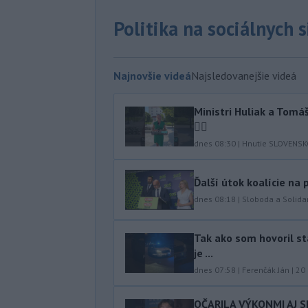
Politika na sociálnych 
Najnovšie videá
Najsledovanejšie videá
Ministri Huliak a Tom
🤦‍♂️
dnes 08:30
|
Hnutie SLOVENS
Ďalší útok koalície na
dnes 08:18
|
Sloboda a Solidar
Tak ako som hovoril stá
je ...
dnes 07:58
|
Ferenčák Ján
|
20
OČARILA VÝKONMI AJ 