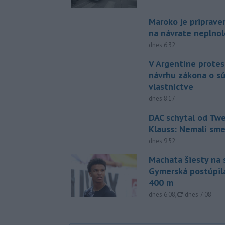
Maroko je priprave
na návrate neplno
dnes 6:32
V Argentíne protes
návrhu zákona o 
vlastníctve
dnes 8:17
DAC schytal od Twe
Klauss: Nemali sm
dnes 9:52
Machata šiesty na 
Gymerská postúpila
400 m
aktualizované
dnes 6:08
,
dnes 7:08