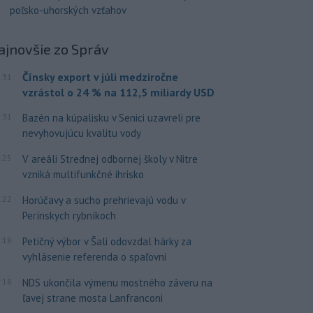
poľsko-uhorských vzťahov
ajnovšie
zo Správ
Čínsky export v júli medziročne
:31
vzrástol o 24 % na 112,5 miliardy USD
:31
Bazén na kúpalisku v Senici uzavreli pre
nevyhovujúcu kvalitu vody
:25
V areáli Strednej odbornej školy v Nitre
vzniká multifunkčné ihrisko
:22
Horúčavy a sucho prehrievajú vodu v
Perínskych rybníkoch
:18
Petičný výbor v Šali odovzdal hárky za
vyhlásenie referenda o spaľovni
:18
NDS ukončila výmenu mostného záveru na
ľavej strane mosta Lanfranconi