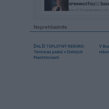
ÚPRIMNOSŤOU👍🏻 ĎAKUJ
dnes 07:35
|
Jakab Július
|
135
Neprehliadnite
ĎALŠÍ TEPLOTNÝ REKORD:
V Bu
Tentoraz padol v Dolných
rekor
Plachtinciach