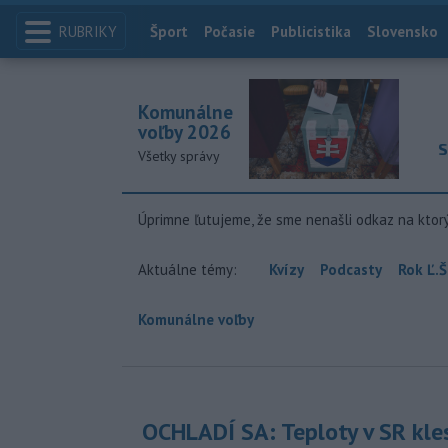
RUBRIKY
Index
Šport
Počasie
Publicistika
Slovensko
Komunálne
voľby 2026
S
Všetky správy
Úprimne ľutujeme, že sme nenašli odkaz na ktor
Aktuálne témy:
Kvízy
Podcasty
Rok Ľ.Š
Komunálne voľby
OCHLADÍ SA: Teploty v SR kle