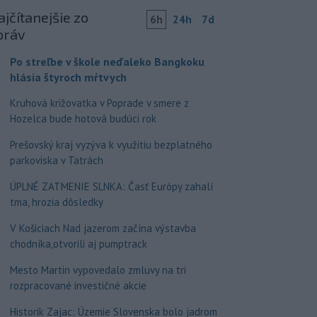
jčítanejšie zo
6h
24h
7d
práv
Po streľbe v škole neďaleko Bangkoku
hlásia štyroch mŕtvych
Kruhová križovatka v Poprade v smere z
Hozelca bude hotová budúci rok
Prešovský kraj vyzýva k využitiu bezplatného
parkoviska v Tatrách
ÚPLNÉ ZATMENIE SLNKA: Časť Európy zahalí
tma, hrozia dôsledky
V Košiciach Nad jazerom začína výstavba
chodníka,otvorili aj pumptrack
Mesto Martin vypovedalo zmluvy na tri
rozpracované investičné akcie
Historik Zajac: Územie Slovenska bolo jadrom