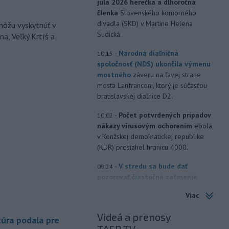
júla 2026 herečka a dlhoročná
členka
Slovenského komorného
divadla (SKD) v Martine Helena
môžu vyskytnúť v
Sudická.
a, Veľký Krtíš a
-
Národná diaľničná
10:15
spoločnosť (NDS) ukončila výmenu
mostného
záveru na ľavej strane
mosta Lanfranconi, ktorý je súčasťou
bratislavskej diaľnice D2.
-
Počet potvrdených prípadov
10:02
nákazy vírusovým ochorením
ebola
v Konžskej demokratickej republike
(KDR) presiahol hranicu 4000.
-
V stredu sa bude dať
09:24
pozorovať čiastočné zatmenie
Slnka i
maximum roja Perzeidy
Viac
-
Generálna prokuratúra SR
09:01
Videá a prenosy
podala v súvislosti s určením
úra podala pre
volebných
obvodov celkovo osem