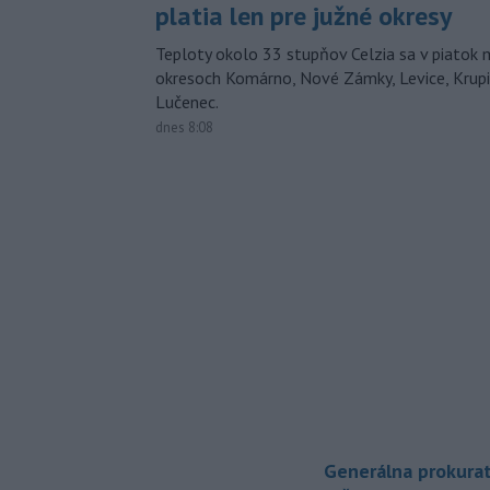
platia len pre južné okresy
Teploty okolo 33 stupňov Celzia sa v piatok 
okresoch Komárno, Nové Zámky, Levice, Krupin
Lučenec.
dnes 8:08
Generálna prokurat