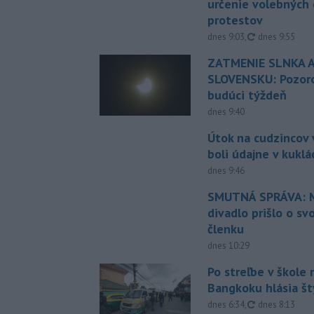
určenie volebných
protestov
aktualizované
dnes 9:03
,
dnes 9:55
ZATMENIE SLNKA A
SLOVENSKU: Pozoro
budúci týždeň
dnes 9:40
Útok na cudzincov v
boli údajne v kuklá
dnes 9:46
SMUTNÁ SPRÁVA: M
divadlo prišlo o sv
členku
dnes 10:29
Po streľbe v škole
Bangkoku hlásia š
aktualizované
dnes 6:34
,
dnes 8:13