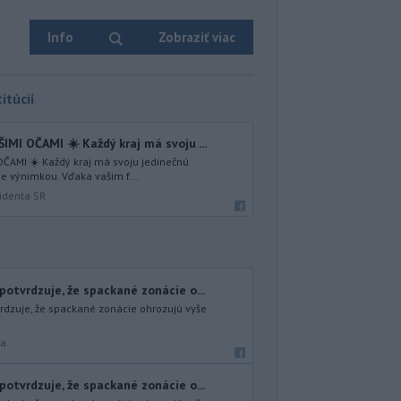
Info
Zobraziť viac
itúcií
I OČAMI ☀️ Každý kraj má svoju ...
ČAMI ☀️ Každý kraj má svoju jedinečnú
je výnimkou. Vďaka vašim f...
identa SR
otvrdzuje, že spackané zonácie o...
dzuje, že spackané zonácie ohrozujú vyše
ra
otvrdzuje, že spackané zonácie o...