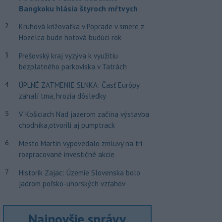
Bangkoku hlásia štyroch mŕtvych
2
Kruhová križovatka v Poprade v smere z
Hozelca bude hotová budúci rok
3
Prešovský kraj vyzýva k využitiu
bezplatného parkoviska v Tatrách
4
ÚPLNÉ ZATMENIE SLNKA: Časť Európy
zahalí tma, hrozia dôsledky
5
V Košiciach Nad jazerom začína výstavba
chodníka,otvorili aj pumptrack
6
Mesto Martin vypovedalo zmluvy na tri
rozpracované investičné akcie
7
Historik Zajac: Územie Slovenska bolo
jadrom poľsko-uhorských vzťahov
Najnovšie správy