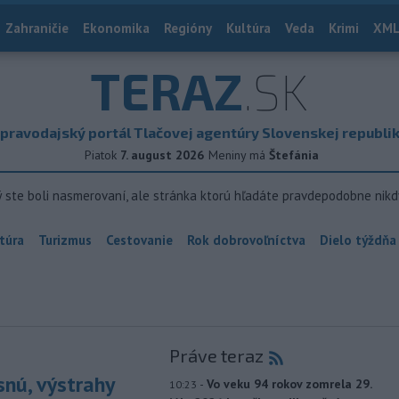
Zahraničie
Ekonomika
Regióny
Kultúra
Veda
Krimi
XML
TERAZ
.SK
pravodajský portál Tlačovej agentúry Slovenskej republi
Piatok
7. august 2026
Meniny má
Štefánia
ý ste boli nasmerovaní, ale stránka ktorú hľadáte pravdepodobne nikd
túra
Turizmus
Cestovanie
Rok dobrovoľníctva
Dielo týždňa
Práve teraz
snú, výstrahy
-
Vo veku 94 rokov zomrela 29.
10:23