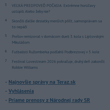
3
VEĽKÁ PREDPOVEĎ POČASIA: Extrémne horúčavy
ustúpili. Alebo žeby nie?
4
Skončili ďalšie desiatky menších pôšt, samosprávam sa
to nepáči
5
Prešov remizoval v domácom dueli 3. kola s Liptovským
Mikulášom
6
Futbalisti Ružomberka podľahli Podbrezovej v 3. kole
7
Festival Lovestream 2026 pokračuje, druhý deň zakončil
Robbie Williams
Najnovšie správy na Teraz.sk
Vyhlásenia
Priame prenosy z Národnej rady SR