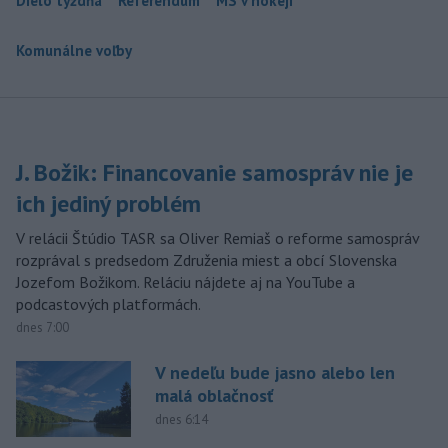
Dielo týždňa
Referendum
MS v hokeji
Komunálne voľby
J. Božik: Financovanie samospráv nie je
ich jediný problém
V relácii Štúdio TASR sa Oliver Remiaš o reforme samospráv
rozprával s predsedom Združenia miest a obcí Slovenska
Jozefom Božikom. Reláciu nájdete aj na YouTube a
podcastových platformách.
dnes 7:00
V nedeľu bude jasno alebo len
malá oblačnosť
dnes 6:14