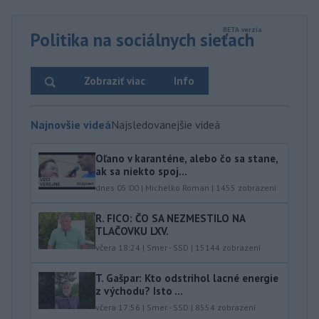
Politika na sociálnych sieťach
Zobraziť viac
Info
Najnovšie videá
Najsledovanejšie videá
Oľano v karanténe, alebo čo sa stane,
ak sa niekto spoj...
dnes 05:00
|
Michelko Roman
|
1455
zobrazení
R. FICO: ČO SA NEZMESTILO NA
TLAČOVKU LXV.
včera 18:24
|
Smer - SSD
|
15144
zobrazení
T. Gašpar: Kto odstrihol lacné energie
z východu? Isto ...
včera 17:56
|
Smer - SSD
|
8554
zobrazení