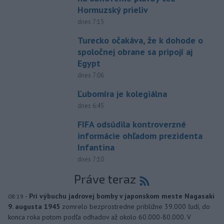
Hormuzský prieliv
dnes 7:15
Turecko očakáva, že k dohode o
spoločnej obrane sa pripojí aj
Egypt
dnes 7:06
Ľubomíra je kolegiálna
dnes 6:45
FIFA odsúdila kontroverzné
informácie ohľadom prezidenta
Infantina
dnes 7:10
Práve teraz
-
Pri výbuchu jadrovej bomby v japonskom meste Nagasaki
08:19
9. augusta 1945
zomrelo bezprostredne približne 39.000 ľudí, do
konca roka potom podľa odhadov až okolo 60.000-80.000. V