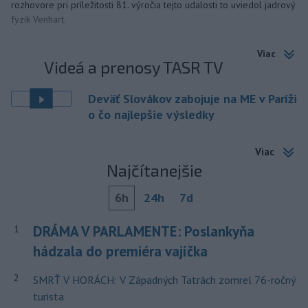
rozhovore pri príležitosti 81. výročia tejto udalosti to uviedol jadrový
fyzik Venhart.
Viac
Videá a prenosy TASR TV
Deväť Slovákov zabojuje na ME v Paríži
o čo najlepšie výsledky
Viac
Najčítanejšie
6h
24h
7d
DRÁMA V PARLAMENTE: Poslankyňa
1
hádzala do premiéra vajíčka
2
SMRŤ V HORÁCH: V Západných Tatrách zomrel 76-ročný
turista