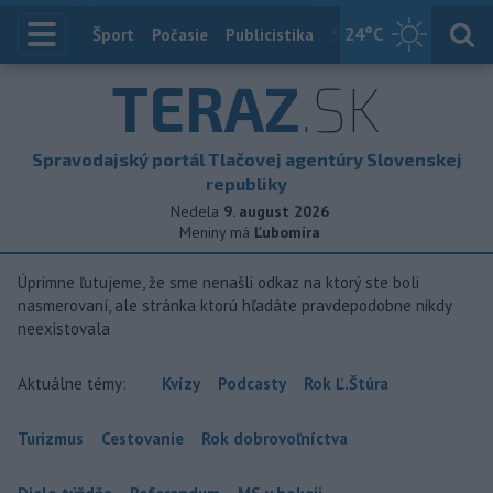
24
°C
Index
Šport
Počasie
Publicistika
Slovensko
Zahranič
TERAZ
.SK
Spravodajský portál Tlačovej agentúry Slovenskej
republiky
Nedela
9. august 2026
Meniny má
Ľubomíra
Úprimne ľutujeme, že sme nenašli odkaz na ktorý ste boli
nasmerovaní, ale stránka ktorú hľadáte pravdepodobne nikdy
neexistovala
Aktuálne témy:
Kvízy
Podcasty
Rok Ľ.Štúra
Turizmus
Cestovanie
Rok dobrovoľníctva