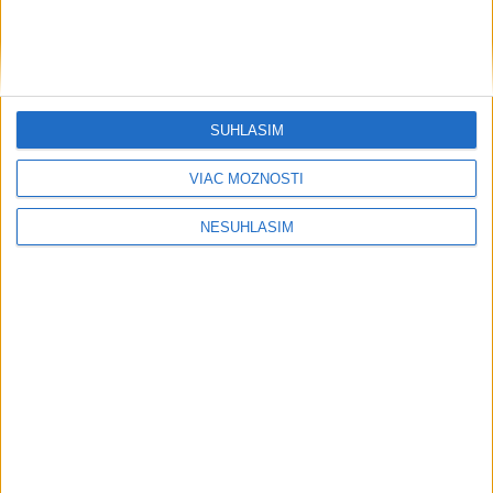
SÚHLASÍM
VIAC MOŽNOSTÍ
....
NESÚHLASÍM