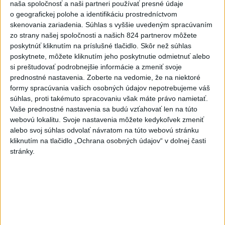
naša spoločnosť a naši partneri používať presné údaje
razantnejšej ochrane vody na
o geografickej polohe a identifikáciu prostredníctvom
Slovensku
skenovania zariadenia. Súhlas s vyššie uvedeným spracúvaním
včera 21:39
zo strany našej spoločnosti a našich 824 partnerov môžete
poskytnúť kliknutím na príslušné tlačidlo. Skôr než súhlas
Polícia vyzýva mladých, aby boli opatrní s požívaním
poskytnete, môžete kliknutím jeho poskytnutie odmietnuť alebo
alkoholu
si preštudovať podrobnejšie informácie a zmeniť svoje
prednostné nastavenia.
Zoberte na vedomie, že na niektoré
MZVEZ: V Nemecku zavedú zákaz konzumácie alkoholu na
formy spracúvania vašich osobných údajov nepotrebujeme váš
staniciach
súhlas, proti takémuto spracovaniu však máte právo namietať.
Vaše prednostné nastavenia sa budú vzťahovať len na túto
POZOR NA HARÚČAVY: SHMÚ vydalo výstrahy prvého
webovú lokalitu. Svoje nastavenia môžete kedykoľvek zmeniť
stupňa pred teplom
alebo svoj súhlas odvolať návratom na túto webovú stránku
kliknutím na tlačidlo „Ochrana osobných údajov“ v dolnej časti
Zahraničie
stránky.
Venhart:Bomba v Nagasaki bola
silnejšia ako v Hirošime,no menej
účinná
dnes 8:24