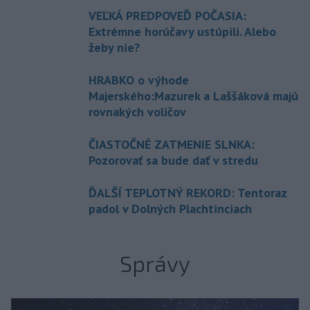
VEĽKÁ PREDPOVEĎ POČASIA:
Extrémne horúčavy ustúpili. Alebo
žeby nie?
HRABKO o výhode
Majerského:Mazurek a Laššáková majú
rovnakých voličov
ČIASTOČNÉ ZATMENIE SLNKA:
Pozorovať sa bude dať v stredu
ĎALŠÍ TEPLOTNÝ REKORD: Tentoraz
padol v Dolných Plachtinciach
Správy