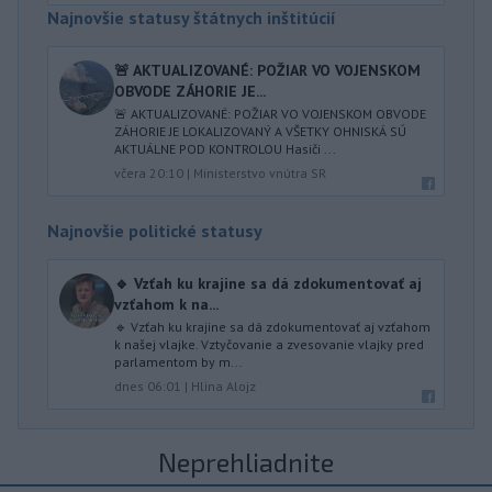
Najnovšie statusy štátnych inštitúcií
🚨 AKTUALIZOVANÉ: POŽIAR VO VOJENSKOM
OBVODE ZÁHORIE JE...
🚨 AKTUALIZOVANÉ: POŽIAR VO VOJENSKOM OBVODE
ZÁHORIE JE LOKALIZOVANÝ A VŠETKY OHNISKÁ SÚ
AKTUÁLNE POD KONTROLOU Hasiči ...
včera 20:10
|
Ministerstvo vnútra SR
Najnovšie politické statusy
🔹 Vzťah ku krajine sa dá zdokumentovať aj
vzťahom k na...
🔹 Vzťah ku krajine sa dá zdokumentovať aj vzťahom
k našej vlajke. Vztyčovanie a zvesovanie vlajky pred
parlamentom by m...
dnes 06:01
|
Hlina Alojz
Neprehliadnite