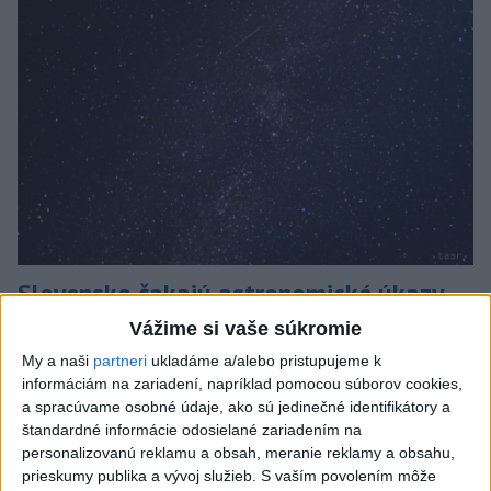
Slovensko čakajú astronomické úkazy,
zatmenie Slnka striedajú Perzeidy
Vážime si vaše súkromie
My a naši
partneri
ukladáme a/alebo pristupujeme k
Zatmenie sa začne najskôr na východe krajiny.
informáciám na zariadení, napríklad pomocou súborov cookies,
dnes 7:36
a spracúvame osobné údaje, ako sú jedinečné identifikátory a
štandardné informácie odosielané zariadením na
Slovensko
personalizovanú reklamu a obsah, meranie reklamy a obsahu,
prieskumy publika a vývoj služieb.
S vaším povolením môže
Fico: Suchá musia viesť k