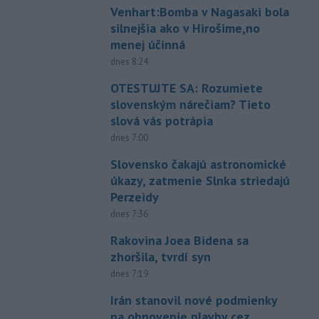
Venhart:Bomba v Nagasaki bola
silnejšia ako v Hirošime,no
menej účinná
dnes 8:24
OTESTUJTE SA: Rozumiete
slovenským nárečiam? Tieto
slová vás potrápia
dnes 7:00
Slovensko čakajú astronomické
úkazy, zatmenie Slnka striedajú
Perzeidy
dnes 7:36
Rakovina Joea Bidena sa
zhoršila, tvrdí syn
dnes 7:19
Irán stanovil nové podmienky
na obnovenie plavby cez