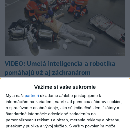
VIDEO: Umelá inteligencia a robotika
pomáhajú už aj záchranárom
Robotika zahŕňa prístroj na mechanické kompresie hrudníka,
Vážime si vaše súkromie
hydraulické nosidlá, ktoré pomáhajú záchranárom
odtransportovať pacienta a premiestniť ho na miesto, kam
My a naši
partneri
ukladáme a/alebo pristupujeme k
potrebujú, a ďalšie pomôcky.
informáciám na zariadení, napríklad pomocou súborov cookies,
a spracúvame osobné údaje, ako sú jedinečné identifikátory a
dnes 12:31
štandardné informácie odosielané zariadením na
Slovensko
personalizovanú reklamu a obsah, meranie reklamy a obsahu,
prieskumy publika a vývoj služieb.
S vaším povolením môže