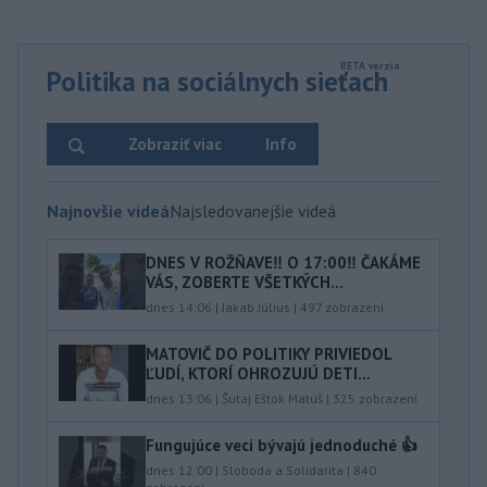
Politika na sociálnych sieťach
Zobraziť viac
Info
Najnovšie videá
Najsledovanejšie videá
DNES V ROŽŇAVE‼️ O 17:00‼️ ČAKÁME
VÁS, ZOBERTE VŠETKÝCH...
dnes 14:06
|
Jakab Július
|
497
zobrazení
MATOVIČ DO POLITIKY PRIVIEDOL
ĽUDÍ, KTORÍ OHROZUJÚ DETI...
dnes 13:06
|
Šutaj Eštok Matúš
|
325
zobrazení
Fungujúce veci bývajú jednoduché 👍
dnes 12:00
|
Sloboda a Solidarita
|
840