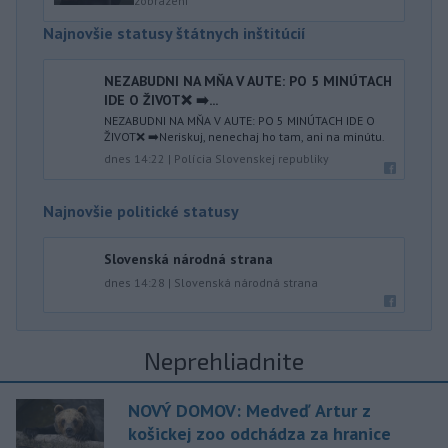
zobrazení
Najnovšie statusy štátnych inštitúcií
NEZABUDNI NA MŇA V AUTE: PO 5 MINÚTACH
IDE O ŽIVOT❌ ➡️...
NEZABUDNI NA MŇA V AUTE: PO 5 MINÚTACH IDE O
ŽIVOT❌ ➡️Neriskuj, nenechaj ho tam, ani na minútu.
dnes 14:22
|
Polícia Slovenskej republiky
Najnovšie politické statusy
Slovenská národná strana
dnes 14:28
|
Slovenská národná strana
Neprehliadnite
NOVÝ DOMOV: Medveď Artur z
košickej zoo odchádza za hranice