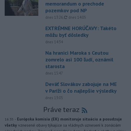
memorandum o prechode
pozemkov pod NP
aktualizované
dnes 13:26
,
dnes 14:05
EXTRÉMNE HORÚČAVY: Takéto
môžu byť dôsledky
dnes 14:34
Na hranici Maroka s Ceutou
zomrelo asi 100 ľudí, oznámil
starosta
dnes 15:47
Deväť Slovákov zabojuje na ME
v Paríži o čo najlepšie výsledky
dnes 13:05
Práve teraz
-
Európska komisia (EK) monitoruje situáciu a posudzuje
16:35
všetky
vznesené obavy týkajúce sa vládnych uznesení k zonáciám