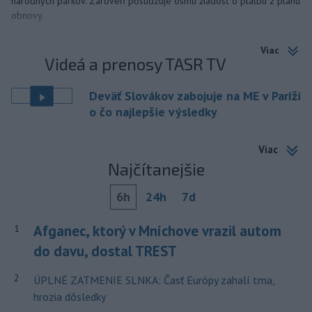
národných parkov. Zároveň posudzuje ôsmu žiadosť o platbu z plánu
obnovy.
Viac
Videá a prenosy TASR TV
Deväť Slovákov zabojuje na ME v Paríži
o čo najlepšie výsledky
Viac
Najčítanejšie
6h
24h
7d
Afganec, ktorý v Mníchove vrazil autom
1
do davu, dostal TREST
2
ÚPLNÉ ZATMENIE SLNKA: Časť Európy zahalí tma,
hrozia dôsledky