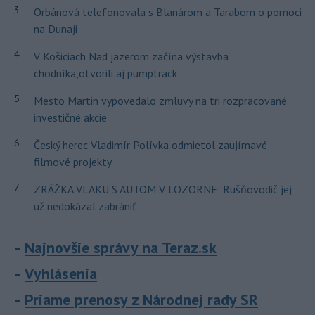
3
Orbánová telefonovala s Blanárom a Tarabom o pomoci
na Dunaji
4
V Košiciach Nad jazerom začína výstavba
chodníka,otvorili aj pumptrack
5
Mesto Martin vypovedalo zmluvy na tri rozpracované
investičné akcie
6
Český herec Vladimír Polívka odmietol zaujímavé
filmové projekty
7
ZRÁŽKA VLAKU S AUTOM V LOZORNE: Rušňovodič jej
už nedokázal zabrániť
Najnovšie správy na Teraz.sk
Vyhlásenia
Priame prenosy z Národnej rady SR