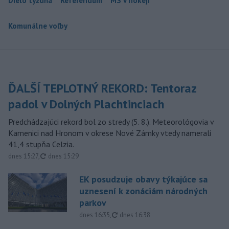
Dielo týždňa
Referendum
MS v hokeji
Komunálne voľby
ĎALŠÍ TEPLOTNÝ REKORD: Tentoraz
padol v Dolných Plachtinciach
Predchádzajúci rekord bol zo stredy (5. 8.). Meteorológovia v
Kamenici nad Hronom v okrese Nové Zámky vtedy namerali
41,4 stupňa Celzia.
aktualizované
dnes 15:27
,
dnes 15:29
EK posudzuje obavy týkajúce sa
uznesení k zonáciám národných
parkov
aktualizované
dnes 16:35
,
dnes 16:38