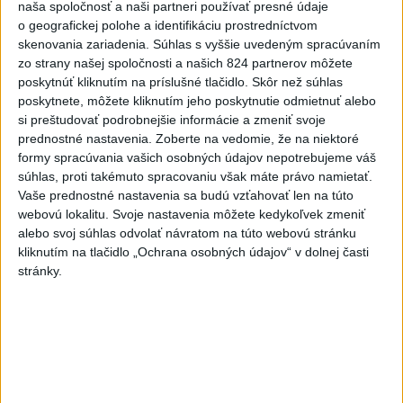
naša spoločnosť a naši partneri používať presné údaje
Rezort vnútra reaguje na kritiku pri
o geografickej polohe a identifikáciu prostredníctvom
modernizácii dopravných kamier
skenovania zariadenia. Súhlas s vyššie uvedeným spracúvaním
dnes 16:58
zo strany našej spoločnosti a našich 824 partnerov môžete
poskytnúť kliknutím na príslušné tlačidlo. Skôr než súhlas
SKSaPA žiada kompenzáciu pre sestry v ADOS pre sťažené
poskytnete, môžete kliknutím jeho poskytnutie odmietnuť alebo
podmienky
si preštudovať podrobnejšie informácie a zmeniť svoje
prednostné nastavenia.
Zoberte na vedomie, že na niektoré
Výstava vo Varšave približuje slovenské ornamenty očami
formy spracúvania vašich osobných údajov nepotrebujeme váš
detí z Poľska
súhlas, proti takémuto spracovaniu však máte právo namietať.
Vaše prednostné nastavenia sa budú vzťahovať len na túto
EK posudzuje obavy týkajúce sa uznesení k zonáciám
webovú lokalitu. Svoje nastavenia môžete kedykoľvek zmeniť
národných parkov
alebo svoj súhlas odvolať návratom na túto webovú stránku
kliknutím na tlačidlo „Ochrana osobných údajov“ v dolnej časti
Zahraničie
stránky.
Litva: Na útoky pod falošnou vlajkou
môžu Rusi použiť ukrajinské drony
dnes 16:28
Väčšina Poliakov hodnotí Nawrockého po roku vo funkcii
pozitívne