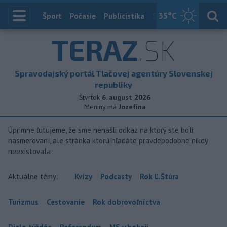
35
°C
Index
Šport
Počasie
Publicistika
Slovensko
Zahranič
TERAZ
.SK
Spravodajský portál Tlačovej agentúry Slovenskej
republiky
Štvrtok
6. august 2026
Meniny má
Jozefína
Úprimne ľutujeme, že sme nenašli odkaz na ktorý ste boli
nasmerovaní, ale stránka ktorú hľadáte pravdepodobne nikdy
neexistovala
Aktuálne témy:
Kvízy
Podcasty
Rok Ľ.Štúra
Turizmus
Cestovanie
Rok dobrovoľníctva