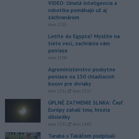
VIDEO: Umelá inteligencia a
robotika pomáhajú už aj
záchranárom
dnes 12:31
Letíte do Egypta? Myslite na
tieto veci, zachránia vám
peniaze
dnes 15:00
Agroministerstvo poskytne
peniaze na 150 chladiacich
boxov pre diviaky
aktualizované
dnes 12:11
,
dnes 13:22
ÚPLNÉ ZATMENIE SLNKA: Časť
Európy zahalí tma, hrozia
dôsledky
aktualizované
dnes 13:35
,
dnes 14:03
Taraba s Takáčom podpísali