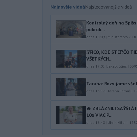
Najnovšie videá
Najsledovanejšie videá
Kontrolný deň na Spišs
pokrok...
dnes 18:09
|
Ministerstvo kult
⁉️FICO, KDE STE⁉️ČO T
VŠETKÝCH...
dnes 17:02
|
Jakab Július
|
339
Taraba: Rozvíjame vše
dnes 16:57
|
Taraba Tomáš
|
2
🔥 ZBLÁZNILI SA❓️ŠTÁ
10x VIAC P...
dnes 16:40
|
Uhrík Milan
|
128