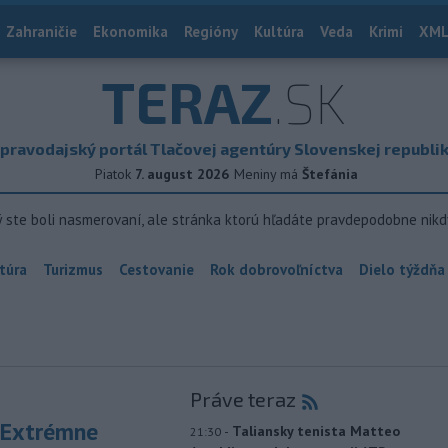
Zahraničie
Ekonomika
Regióny
Kultúra
Veda
Krimi
XML
TERAZ
.SK
pravodajský portál Tlačovej agentúry Slovenskej republi
Piatok
7. august 2026
Meniny má
Štefánia
ý ste boli nasmerovaní, ale stránka ktorú hľadáte pravdepodobne nikd
túra
Turizmus
Cestovanie
Rok dobrovoľníctva
Dielo týždňa
Práve teraz
 Extrémne
-
Taliansky tenista Matteo
21:30