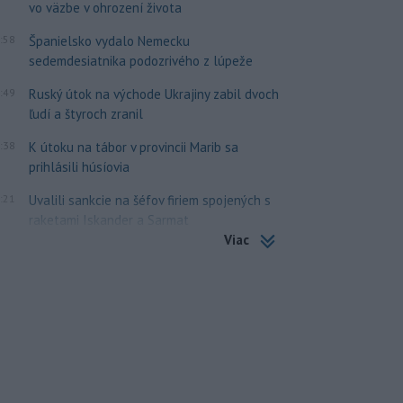
vo väzbe v ohrození života
:58
Španielsko vydalo Nemecku
sedemdesiatnika podozrivého z lúpeže
:49
Ruský útok na východe Ukrajiny zabil dvoch
ľudí a štyroch zranil
:38
K útoku na tábor v provincii Marib sa
prihlásili húsíovia
:21
Uvalili sankcie na šéfov firiem spojených s
raketami Iskander a Sarmat
Viac