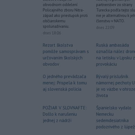
obvodnom oddelení
partnerstiev zo strany
Policajného zboru Nitra-
Turecka podľa tejto sl
západ ako priestupok proti
nie je alternatívou k je
občianskemu
členstvu v NATO.
spolunažívaniu.
dnes 22:09
dnes 18:06
Rezort školstva
Ruská ambasáda
pomôže samosprávam s
označila nález dron
určovaním školských
na letisku v Lipsku 
obvodov
provokáciu
O jedného prevádzača
Bývalý príslušník
menej: Prispela k tomu
námornej pechoty 
aj slovenská polícia
je vo väzbe v ohroz
života
POŽIAR V SLOVNAFTE:
Španielsko vydalo
Došlo k narušeniu
Nemecku
jednej z nádrží
sedemdesiatnika
podozrivého z lúpe