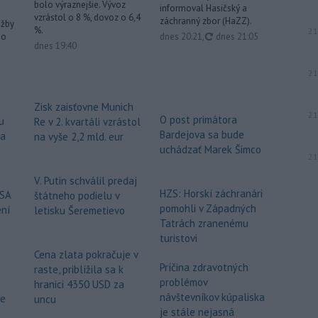
bolo výraznejšie. Vývoz
informoval Hasičský a
vzrástol o 8 %, dovoz o 6,4
záchranný zbor (HaZZ).
užby
%.
21
aktualizované
dnes 20:21
,
dnes 21:05
ho
dnes 19:40
21
Zisk zaisťovne Munich
21
O post primátora
u
Re v 2. kvartáli vzrástol
Bardejova sa bude
za
na vyše 2,2 mld. eur
uchádzať Marek Šimco
21
V. Putin schválil predaj
HZS: Horskí záchranári
USA
štátneho podielu v
pomohli v Západných
ení
letisku Šeremetievo
Tatrách zranenému
turistovi
Cena zlata pokračuje v
Príčina zdravotných
raste, priblížila sa k
problémov
hranici 4350 USD za
návštevníkov kúpaliska
že
uncu
je stále nejasná