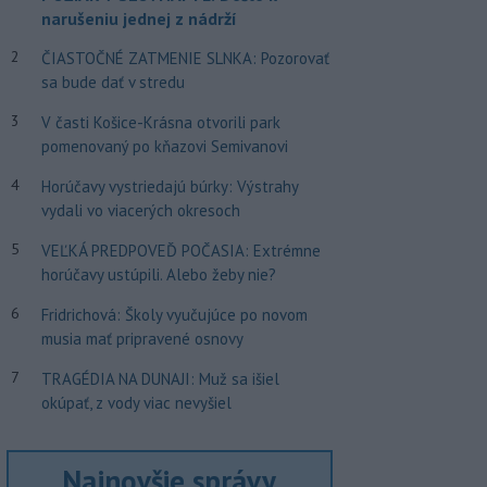
narušeniu jednej z nádrží
2
ČIASTOČNÉ ZATMENIE SLNKA: Pozorovať
sa bude dať v stredu
3
V časti Košice-Krásna otvorili park
pomenovaný po kňazovi Semivanovi
4
Horúčavy vystriedajú búrky: Výstrahy
vydali vo viacerých okresoch
5
VEĽKÁ PREDPOVEĎ POČASIA: Extrémne
horúčavy ustúpili. Alebo žeby nie?
6
Fridrichová: Školy vyučujúce po novom
musia mať pripravené osnovy
7
TRAGÉDIA NA DUNAJI: Muž sa išiel
okúpať, z vody viac nevyšiel
Najnovšie správy