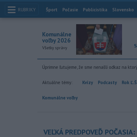
RUBRIKY
Index
Šport
Počasie
Publicistika
Slovensko
Komunálne
voľby 2026
S
Všetky správy
Úprimne ľutujeme, že sme nenašli odkaz na ktor
Aktuálne témy:
Kvízy
Podcasty
Rok Ľ.Š
Komunálne voľby
VEĽKÁ PREDPOVEĎ POČASIA: