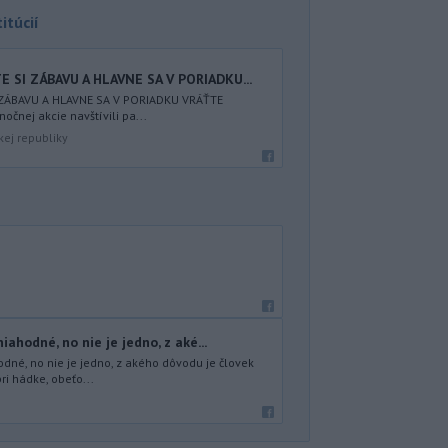
itúcií
 SI ZÁBAVU A HLAVNE SA V PORIADKU...
 ZÁBAVU A HLAVNE SA V PORIADKU VRÁŤTE
nočnej akcie navštívili pa...
kej republiky
ahodné, no nie je jedno, z aké...
dné, no nie je jedno, z akého dôvodu je človek
ri hádke, obeťo...