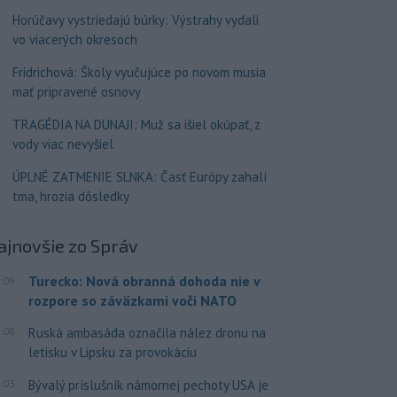
Horúčavy vystriedajú búrky: Výstrahy vydali
vo viacerých okresoch
Fridrichová: Školy vyučujúce po novom musia
mať pripravené osnovy
TRAGÉDIA NA DUNAJI: Muž sa išiel okúpať, z
vody viac nevyšiel
ÚPLNÉ ZATMENIE SLNKA: Časť Európy zahalí
tma, hrozia dôsledky
ajnovšie
zo Správ
Turecko: Nová obranná dohoda nie v
:09
rozpore so záväzkami voči NATO
:08
Ruská ambasáda označila nález dronu na
letisku v Lipsku za provokáciu
:03
Bývalý príslušník námornej pechoty USA je