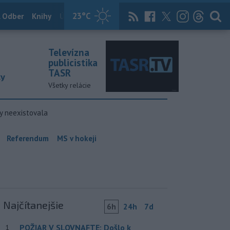
23
°C
 Odber
Knihy
Útulkovo
Magazín
News Now
Archív
TASR
Televízna
publicistika
TASR
ky
Všetky relácie
y neexistovala
Referendum
MS v hokeji
Najčítanejšie
6h
24h
7d
POŽIAR V SLOVNAFTE: Došlo k
1