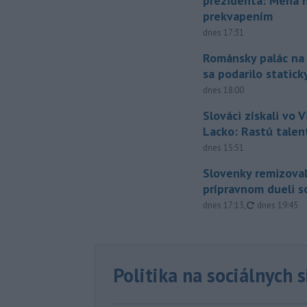
prezidenta: Mená 
prekvapením
dnes 17:31
Románsky palác na
sa podarilo statick
dnes 18:00
Slováci získali vo V
Lacko: Rastú talen
dnes 15:51
Slovenky remizoval
prípravnom dueli s
aktualizovan
dnes 17:13
,
dnes 19:45
Politika na sociálnych 