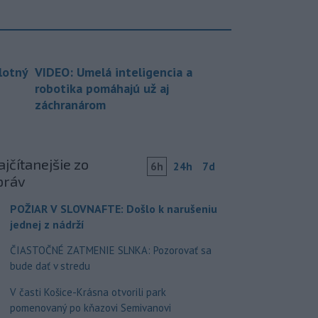
lotný
VIDEO: Umelá inteligencia a
robotika pomáhajú už aj
záchranárom
jčítanejšie zo
6h
24h
7d
práv
POŽIAR V SLOVNAFTE: Došlo k narušeniu
jednej z nádrží
ČIASTOČNÉ ZATMENIE SLNKA: Pozorovať sa
bude dať v stredu
V časti Košice-Krásna otvorili park
pomenovaný po kňazovi Semivanovi