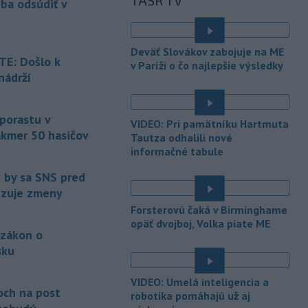
TASR TV
eba odsúdiť v
Maďarsku.
-
Piatkový požiar v
15:21
Deväť Slovákov zabojuje na ME
bratislavskej rafinérii Slovnaft je
E: Došlo k
v Paríži o čo najlepšie výsledky
pod kontrolou.
Príčina jeho vzniku
nádrží
bude predmetom vyšetrovania. Pre
é
TASR to potvrdil hovorca rafinérie
Anton Molnár.
 porastu v
VIDEO: Pri pamätníku Hartmuta
akmer 50 hasičov
-
Ministerstvo kultúry (MK) SR
Tautza odhalili nové
15:17
upraví verziu opatrenia o
informačné tabule
é
podrobnostiach poskytovania dotácií v
e by sa SNS pred
pôsobnosti rezortu.
vizuje zmeny
-
V bratislavskej rafinérii
14:17
Forsterovú čaká v Birminghame
Slovnaft horí uskladnený ropný
opäť dvojboj, Volka piate ME
 zákon o
produkt.
TASR o tom informovala
rafinéria s tým, že obyvateľom nehrozí
sku
nebezpečenstvo.
é
VIDEO: Umelá inteligencia a
-
Jedným zo zdravotných rizík
13:50
och na post
robotika pomáhajú už aj
na festivale môže byť vyššia