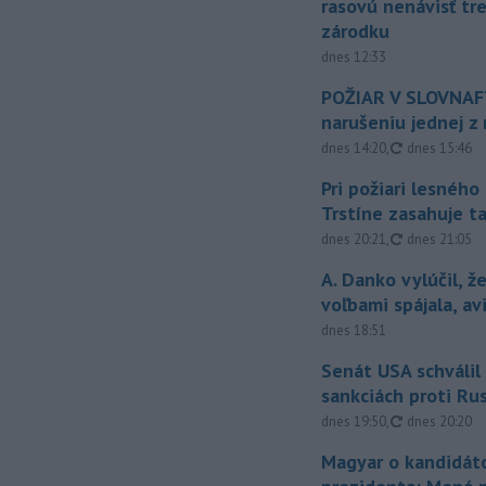
rasovú nenávisť tr
zárodku
dnes 12:33
POŽIAR V SLOVNAFT
narušeniu jednej z 
aktualizovan
dnes 14:20
,
dnes 15:46
Pri požiari lesného
Trstíne zasahuje t
aktualizovan
dnes 20:21
,
dnes 21:05
A. Danko vylúčil, ž
voľbami spájala, a
dnes 18:51
Senát USA schválil
sankciách proti Ru
aktualizovan
dnes 19:50
,
dnes 20:20
Magyar o kandidát