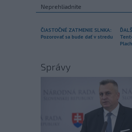
Neprehliadnite
ČIASTOČNÉ ZATMENIE SLNKA:
ĎALŠ
Pozorovať sa bude dať v stredu
Tent
Plach
Správy