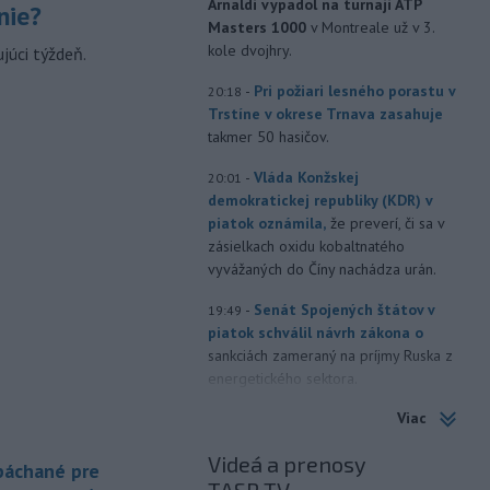
Arnaldi vypadol na turnaji ATP
nie?
Masters 1000
v Montreale už v 3.
kole dvojhry.
júci týždeň.
-
Pri požiari lesného porastu v
20:18
Trstíne v okrese Trnava zasahuje
takmer 50 hasičov.
-
Vláda Konžskej
20:01
demokratickej republiky (KDR) v
piatok oznámila,
že preverí, či sa v
zásielkach oxidu kobaltnatého
vyvážaných do Číny nachádza urán.
-
Senát Spojených štátov v
19:49
piatok schválil návrh zákona o
sankciách zameraný na príjmy Ruska z
energetického sektora.
Viac
-
Slovenská polícia prispela k
16:08
objasneniu prípadu prevádzačstva,
Videá a prenosy
ktorý sa podarilo ukončiť
 páchané pre
právoplatným odsúdením páchateľa v