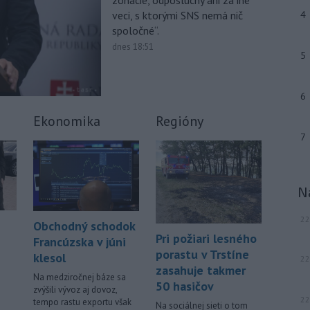
zonácie, odposluchy ani za iné
júla 2026 herečka a dlhoročná
veci, s ktorými SNS nemá nič
4
členka
Slovenského komorného
spoločné“.
divadla (SKD) v Martine Helena
Sudická.
dnes 18:51
5
-
Národná diaľničná
10:15
spoločnosť (NDS) ukončila výmenu
6
mostného
záveru na ľavej strane
mosta Lanfranconi, ktorý je súčasťou
Ekonomika
Regióny
bratislavskej diaľnice D2.
7
Viac >
N
22
Obchodný schodok
Pri požiari lesného
Francúzska v júni
porastu v Trstíne
klesol
22
zasahuje takmer
Na medziročnej báze sa
50 hasičov
zvýšili vývoz aj dovoz,
22
tempo rastu exportu však
Na sociálnej sieti o tom