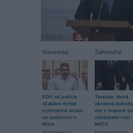
Slovensko
Zahraničie
KDH od polície
Turecko: Nová
očakáva rýchle
obranná dohoda
vyšetrenie útoku
nie v rozpore so
na cudzincov v
záväzkami voči
Nitre
NATO
dalosť evidujú na
Rozvoj regionálnych