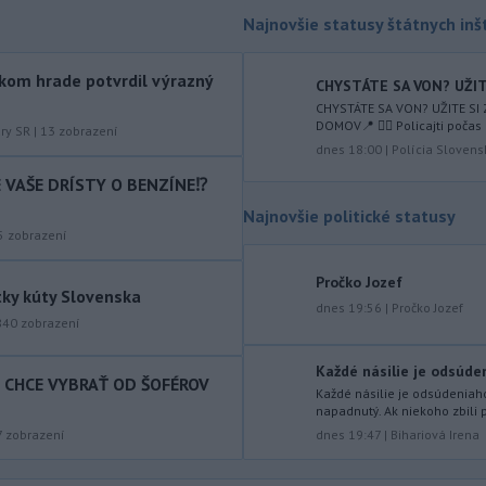
augusta
rozhodnúť o novom
Najnovšie statusy štátnych inšt
generálnom prokurátorovi, ak
parlament schváli skrátenie jeho
kom hrade potvrdil výrazný
šesťmesačnej výpovednej lehoty.
CHYSTÁTE SA VON? UŽITE
CHYSTÁTE SA VON? UŽITE SI
-
Silné búrky vo štvrtok
12:00
DOMOV📍 👮‍♂️ Policajti počas 
úry SR
|
13
zobrazení
vyvolali v hornatých oblastiach
dnes 18:00
|
Polícia Slovens
západného
Rakúska povodne a
IE VAŠE DRÍSTY O BENZÍNE⁉️
zosuvy pôdy.
Najnovšie politické statusy
-
Slovenský
11:51
5
zobrazení
hydrometeorologický ústav (SHMÚ)
varuje v piatok
pred búrkami vo
Pročko Jozef
tky kúty Slovenska
viacerých okresoch stredného a
dnes 19:56
|
Pročko Jozef
východného Slovenska. Vydal preto
840
zobrazení
výstrahu prvého stupňa.
Každé násilie je odsúdeni
T CHCE VYBRAŤ OD ŠOFÉROV
-
Ministerstvo vnútra (MV) SR
11:18
Každé násilie je odsúdeniaho
požiada Národný bezpečnostný
úrad
napadnutý. Ak niekoho zbili p
(NBÚ) o nezávislé odborné posúdenie
7
zobrazení
dnes 19:47
|
Bihariová Irena
dodaných radarových zariadení, ktoré
sú v pilotnej prevádzke.