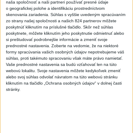
naša spoločnosť a naši partneri používať presné údaje
dnes 13:06
o geografickej polohe a identifikáciu prostredníctvom
Tomáš: Takmer 200 domácností
skenovania zariadenia. Súhlas s vyššie uvedeným spracúvaním
zo strany našej spoločnosti a našich 824 partnerov môžete
po búrkach dostane pomoc za
poskytnúť kliknutím na príslušné tlačidlo. Skôr než súhlas
250.000 eur
poskytnete, môžete kliknutím jeho poskytnutie odmietnuť alebo
dnes 12:53
si preštudovať podrobnejšie informácie a zmeniť svoje
prednostné nastavenia.
Španielska polícia rozbila
Zoberte na vedomie, že na niektoré
formy spracúvania vašich osobných údajov nepotrebujeme váš
skupinu pašerákov a
súhlas, proti takémuto spracovaniu však máte právo namietať.
prevádzačov
Vaše prednostné nastavenia sa budú vzťahovať len na túto
dnes 12:39
webovú lokalitu. Svoje nastavenia môžete kedykoľvek zmeniť
alebo svoj súhlas odvolať návratom na túto webovú stránku
Forsterovú čaká v Birminghame
kliknutím na tlačidlo „Ochrana osobných údajov“ v dolnej časti
opäť dvojboj, Volka piate ME
stránky.
dnes 11:43
Práve teraz
-
V bratislavskej rafinérii Slovnaft horí uskladnený ropný
14:17
produkt.
TASR o tom informovala rafinéria s tým, že obyvateľom
nehrozí nebezpečenstvo.