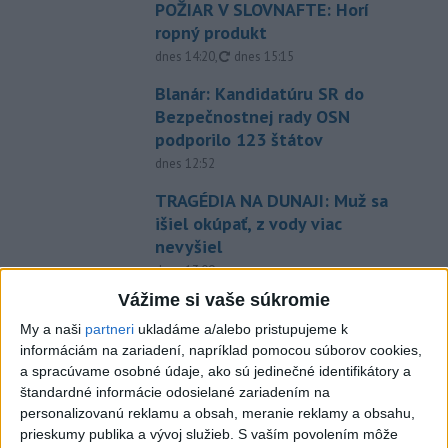
POŽIAR V SLOVNAFTE: Horí
ropný produkt
aktualizované
dnes 14:20
,
dnes 15:15
Blanár: Kandidatúru SR do
Bezpečnostnej rady OSN
podporilo 123 štátov
dnes 12:52
TRAGÉDIA NA DUNAJI: Muž sa
išiel okúpať, z vody viac
nevyšiel
dnes 13:09
Vážime si vaše súkromie
Musk: Kandidátku francúzskej
strany Zelených treba zastaviť
My a naši
partneri
ukladáme a/alebo pristupujeme k
informáciám na zariadení, napríklad pomocou súborov cookies,
dnes 14:28
a spracúvame osobné údaje, ako sú jedinečné identifikátory a
VIDEO: Pri pamätníku Hartmuta
štandardné informácie odosielané zariadením na
Tautza odhalili nové
personalizovanú reklamu a obsah, meranie reklamy a obsahu,
prieskumy publika a vývoj služieb.
informačné tabule
S vaším povolením môže