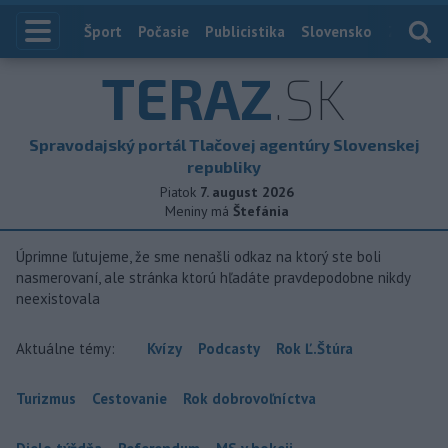
Index
Šport
Počasie
Publicistika
Slovensko
Zahranič
TERAZ
.SK
Spravodajský portál Tlačovej agentúry Slovenskej
republiky
Piatok
7. august 2026
Meniny má
Štefánia
Úprimne ľutujeme, že sme nenašli odkaz na ktorý ste boli
nasmerovaní, ale stránka ktorú hľadáte pravdepodobne nikdy
neexistovala
Aktuálne témy:
Kvízy
Podcasty
Rok Ľ.Štúra
Turizmus
Cestovanie
Rok dobrovoľníctva