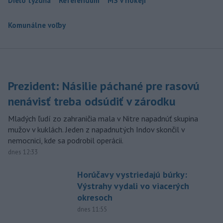
Dielo týždňa
Referendum
MS v hokeji
Komunálne voľby
Prezident: Násilie páchané pre rasovú
nenávisť treba odsúdiť v zárodku
Mladých ľudí zo zahraničia mala v Nitre napadnúť skupina
mužov v kuklách. Jeden z napadnutých Indov skončil v
nemocnici, kde sa podrobil operácii.
dnes 12:33
Horúčavy vystriedajú búrky:
Výstrahy vydali vo viacerých
okresoch
dnes 11:55