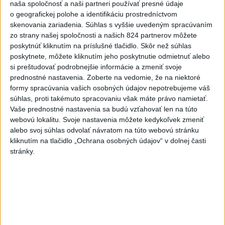
naša spoločnosť a naši partneri používať presné údaje
o geografickej polohe a identifikáciu prostredníctvom
skenovania zariadenia. Súhlas s vyššie uvedeným spracúvaním
zo strany našej spoločnosti a našich 824 partnerov môžete
Odborník: Rozlišovanie medzi
poskytnúť kliknutím na príslušné tlačidlo. Skôr než súhlas
poskytnete, môžete kliknutím jeho poskytnutie odmietnuť alebo
investíciami vás ochráni pred podvodmi
si preštudovať podrobnejšie informácie a zmeniť svoje
prednostné nastavenia.
Zoberte na vedomie, že na niektoré
Poukázal na to, že podvodníci prispôsobujú názvy produktov
formy spracúvania vašich osobných údajov nepotrebujeme váš
aj príbehy tomu, čo práve priťahuje pozornosť.
súhlas, proti takémuto spracovaniu však máte právo namietať.
dnes 9:38
Vaše prednostné nastavenia sa budú vzťahovať len na túto
webovú lokalitu. Svoje nastavenia môžete kedykoľvek zmeniť
Slovensko
alebo svoj súhlas odvolať návratom na túto webovú stránku
kliknutím na tlačidlo „Ochrana osobných údajov“ v dolnej časti
V prípade únosu študentky Sone
stránky.
majú odznieť záverečné reči
dnes 9:36
Peniaze z nástroja SAFE by Slovensko mohlo splácať
desiatky rokov