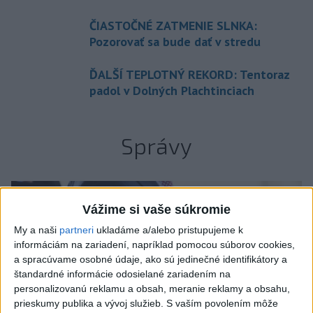
ČIASTOČNÉ ZATMENIE SLNKA:
Pozorovať sa bude dať v stredu
ĎALŠÍ TEPLOTNÝ REKORD: Tentoraz
padol v Dolných Plachtinciach
Správy
Vážime si vaše súkromie
My a naši
partneri
ukladáme a/alebo pristupujeme k
informáciám na zariadení, napríklad pomocou súborov cookies,
a spracúvame osobné údaje, ako sú jedinečné identifikátory a
štandardné informácie odosielané zariadením na
personalizovanú reklamu a obsah, meranie reklamy a obsahu,
prieskumy publika a vývoj služieb.
S vaším povolením môže