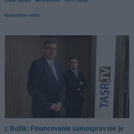
Dielo týždňa
Referendum
MS v hokeji
Komunálne voľby
J. Božik: Financovanie samospráv nie je