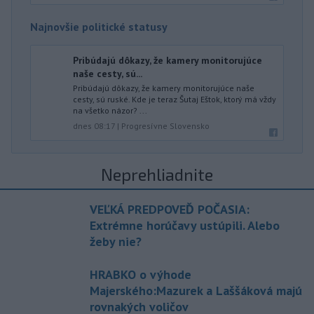
Najnovšie politické statusy
Pribúdajú dôkazy, že kamery monitorujúce
naše cesty, sú...
Pribúdajú dôkazy, že kamery monitorujúce naše
cesty, sú ruské. Kde je teraz Šutaj Eštok, ktorý má vždy
na všetko názor? ...
dnes 08:17
|
Progresívne Slovensko
Neprehliadnite
VEĽKÁ PREDPOVEĎ POČASIA:
Extrémne horúčavy ustúpili. Alebo
žeby nie?
HRABKO o výhode
Majerského:Mazurek a Laššáková majú
rovnakých voličov