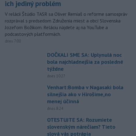
ich jediný problém
V relácii Štúdio TASR sa Oliver Remiaš o reforme samospráv
rozprával s predsedom Združenia miest a obcí Slovenska
Jozefom Božikom. Reláciu nájdete aj na YouTube a
podcastových platformách.
dnes 7:00
DOČKALI SME SA: Uplynulá noc
bola najchladnejšia za posledné
týždne
dnes 10:27
Venhart:Bomba v Nagasaki bola
silnejšia ako v Hirošime,no
menej účinná
dnes 8:24
OTESTUJTE SA: Rozumiete
slovenským nárečiam? Tieto
slová vás potrápia