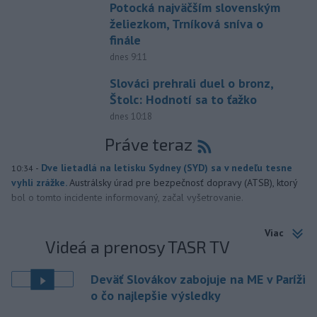
Potocká najväčším slovenským
želiezkom, Trníková sníva o
finále
dnes 9:11
Slováci prehrali duel o bronz,
Štolc: Hodnotí sa to ťažko
dnes 10:18
Práve teraz
-
Dve lietadlá na letisku Sydney (SYD) sa v nedeľu tesne
10:34
vyhli zrážke.
Austrálsky úrad pre bezpečnosť dopravy (ATSB), ktorý
bol o tomto incidente informovaný, začal vyšetrovanie.
Viac
Videá a prenosy TASR TV
Deväť Slovákov zabojuje na ME v Paríži
o čo najlepšie výsledky