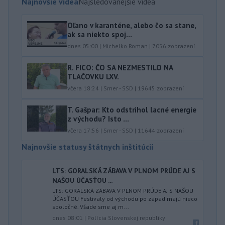
Najnovšie videá
Najsledovanejšie videá
Oľano v karanténe, alebo čo sa stane,
ak sa niekto spoj...
dnes 05:00
|
Michelko Roman
|
7056
zobrazení
R. FICO: ČO SA NEZMESTILO NA
TLAČOVKU LXV.
včera 18:24
|
Smer - SSD
|
19645
zobrazení
T. Gašpar: Kto odstrihol lacné energie
z východu? Isto ...
včera 17:56
|
Smer - SSD
|
11644
zobrazení
Najnovšie statusy štátnych inštitúcií
LTS: GORALSKÁ ZÁBAVA V PLNOM PRÚDE AJ S
NAŠOU ÚČASŤOU ...
LTS: GORALSKÁ ZÁBAVA V PLNOM PRÚDE AJ S NAŠOU
ÚČASŤOU Festivaly od východu po západ majú nieco
spoločné. Všade sme aj m...
dnes 08:01
|
Polícia Slovenskej republiky