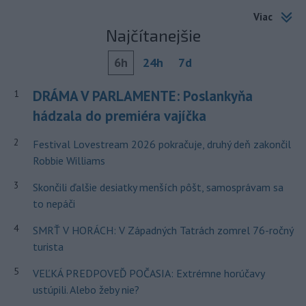
Viac
Najčítanejšie
6h
24h
7d
DRÁMA V PARLAMENTE: Poslankyňa
1
hádzala do premiéra vajíčka
2
Festival Lovestream 2026 pokračuje, druhý deň zakončil
Robbie Williams
3
Skončili ďalšie desiatky menších pôšt, samosprávam sa
to nepáči
4
SMRŤ V HORÁCH: V Západných Tatrách zomrel 76-ročný
turista
5
VEĽKÁ PREDPOVEĎ POČASIA: Extrémne horúčavy
ustúpili. Alebo žeby nie?