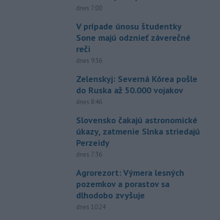
dnes 7:00
V prípade únosu študentky
Sone majú odznieť záverečné
reči
dnes 9:36
Zelenskyj: Severná Kórea pošle
do Ruska až 50.000 vojakov
dnes 8:46
Slovensko čakajú astronomické
úkazy, zatmenie Slnka striedajú
Perzeidy
dnes 7:36
Agrorezort: Výmera lesných
pozemkov a porastov sa
dlhodobo zvyšuje
dnes 10:24