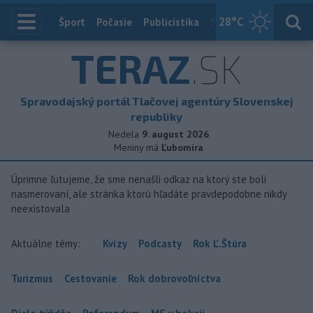
28
°C
Index
Šport
Počasie
Publicistika
Slovensko
Zahranič
TERAZ
.SK
Spravodajský portál Tlačovej agentúry Slovenskej
republiky
Nedela
9. august 2026
Meniny má
Ľubomíra
Úprimne ľutujeme, že sme nenašli odkaz na ktorý ste boli
nasmerovaní, ale stránka ktorú hľadáte pravdepodobne nikdy
neexistovala
Aktuálne témy:
Kvízy
Podcasty
Rok Ľ.Štúra
Turizmus
Cestovanie
Rok dobrovoľníctva