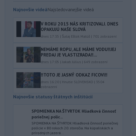
Najnovšie videá
Najsledovanejšie videá
V ROKU 2015 NÁS KRITIZOVALI. DNES
OPAKUJÚ NAŠE SLOVÁ
dnes 17:35
|
Šutaj Eštok Matúš
|
701
zobrazení
NEMÁME ROPU, ALE MÁME VODU‼️JEJ
PREDAJ JE VLASTIZRADA‼️...
dnes 17:05
|
Jakab Július
|
649
zobrazení
‼️TOTO JE JASNÝ ODKAZ FICOVI‼️
dnes 16:20
|
Hnutie SLOVENSKO
|
3504
zobrazení
Najnovšie statusy štátnych inštitúcií
SPOMIENKA NA ŠTVRTOK Hliadková činnosť
poriečnej políc...
SPOMIENKA NA ŠTVRTOK Hliadková činnosť poriečnej
polície v 80 rokoch 20. storočia. Na kúpaliskách a
prírodných jazerá...