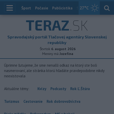
27
°C
Index
Šport
Počasie
Publicistika
Slovensko
Zahranič
TERAZ
.SK
Spravodajský portál Tlačovej agentúry Slovenskej
republiky
Štvrtok
6. august 2026
Meniny má
Jozefína
Úprimne ľutujeme, že sme nenašli odkaz na ktorý ste boli
nasmerovaní, ale stránka ktorú hľadáte pravdepodobne nikdy
neexistovala
Aktuálne témy:
Kvízy
Podcasty
Rok Ľ.Štúra
Turizmus
Cestovanie
Rok dobrovoľníctva