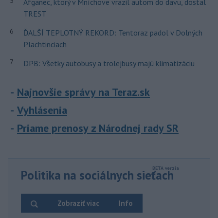
5
Afganec, ktorý v Mníchove vrazil autom do davu, dostal
TREST
6
ĎALŠÍ TEPLOTNÝ REKORD: Tentoraz padol v Dolných
Plachtinciach
7
DPB: Všetky autobusy a trolejbusy majú klimatizáciu
Najnovšie správy na Teraz.sk
Vyhlásenia
Priame prenosy z Národnej rady SR
Politika na sociálnych sieťach
Zobraziť viac
Info