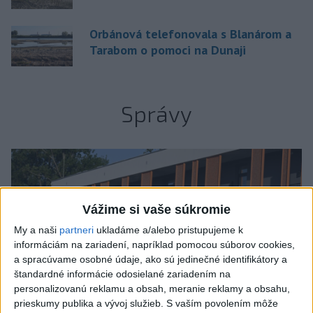
Orbánová telefonovala s Blanárom a
Tarabom o pomoci na Dunaji
Správy
Vážime si vaše súkromie
My a naši
partneri
ukladáme a/alebo pristupujeme k
informáciám na zariadení, napríklad pomocou súborov cookies,
a spracúvame osobné údaje, ako sú jedinečné identifikátory a
štandardné informácie odosielané zariadením na
personalizovanú reklamu a obsah, meranie reklamy a obsahu,
prieskumy publika a vývoj služieb.
S vaším povolením môže