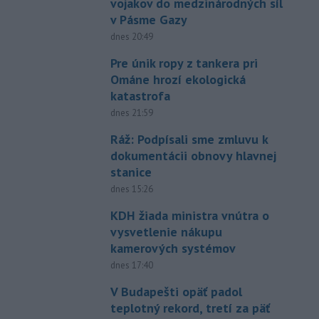
vojakov do medzinárodných síl
v Pásme Gazy
dnes 20:49
Pre únik ropy z tankera pri
Ománe hrozí ekologická
katastrofa
dnes 21:59
Ráž: Podpísali sme zmluvu k
dokumentácii obnovy hlavnej
stanice
dnes 15:26
KDH žiada ministra vnútra o
vysvetlenie nákupu
kamerových systémov
dnes 17:40
V Budapešti opäť padol
teplotný rekord, tretí za päť