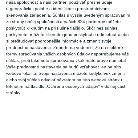
naša spoločnosť a naši partneri používať presné údaje
o geografickej polohe a identifikáciu prostredníctvom
skenovania zariadenia. Súhlas s vyššie uvedeným spracúvaním
Na kúpalisku Diakovce UNIKALA LÁTKA,
zo strany našej spoločnosti a našich 824 partnerov môžete
poskytnúť kliknutím na príslušné tlačidlo. Skôr než súhlas
osem ľudí skončilo v nemocnici
poskytnete, môžete kliknutím jeho poskytnutie odmietnuť alebo
Na mieste zasahovala aj polícia v súčinnosti s ďalšími
si preštudovať podrobnejšie informácie a zmeniť svoje
záchrannými zložkami.
prednostné nastavenia.
Zoberte na vedomie, že na niektoré
formy spracúvania vašich osobných údajov nepotrebujeme váš
aktualizované
dnes 18:23
,
dnes 21:38
súhlas, proti takémuto spracovaniu však máte právo namietať.
Vaše prednostné nastavenia sa budú vzťahovať len na túto
Slovensko
webovú lokalitu. Svoje nastavenia môžete kedykoľvek zmeniť
alebo svoj súhlas odvolať návratom na túto webovú stránku
ŽSK: VšZP znevýhodnila krajské
kliknutím na tlačidlo „Ochrana osobných údajov“ v dolnej časti
nemocnice v porovnaní so
stránky.
súkromnými
dnes 17:57
KDH žiada ministra vnútra o vysvetlenie nákupu kamerových
systémov
Rezort vnútra reaguje na kritiku pri modernizácii dopravných