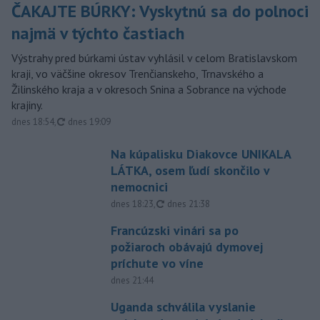
ČAKAJTE BÚRKY: Vyskytnú sa do polnoci
najmä v týchto častiach
Výstrahy pred búrkami ústav vyhlásil v celom Bratislavskom
kraji, vo väčšine okresov Trenčianskeho, Trnavského a
Žilinského kraja a v okresoch Snina a Sobrance na východe
krajiny.
aktualizované
dnes 18:54
,
dnes 19:09
Na kúpalisku Diakovce UNIKALA
LÁTKA, osem ľudí skončilo v
nemocnici
aktualizované
dnes 18:23
,
dnes 21:38
Francúzski vinári sa po
požiaroch obávajú dymovej
príchute vo víne
dnes 21:44
Uganda schválila vyslanie