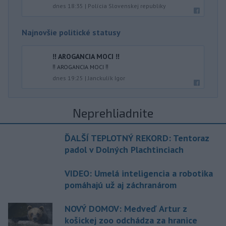
dnes 18:35
|
Polícia Slovenskej republiky
Najnovšie politické statusy
‼️ AROGANCIA MOCI ‼️
‼️ AROGANCIA MOCI ‼️
dnes 19:25
|
Janckulík Igor
Neprehliadnite
ĎALŠÍ TEPLOTNÝ REKORD: Tentoraz
padol v Dolných Plachtinciach
VIDEO: Umelá inteligencia a robotika
pomáhajú už aj záchranárom
NOVÝ DOMOV: Medveď Artur z
košickej zoo odchádza za hranice