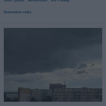
Dielo týždňa
Referendum
MS v hokeji
Komunálne voľby