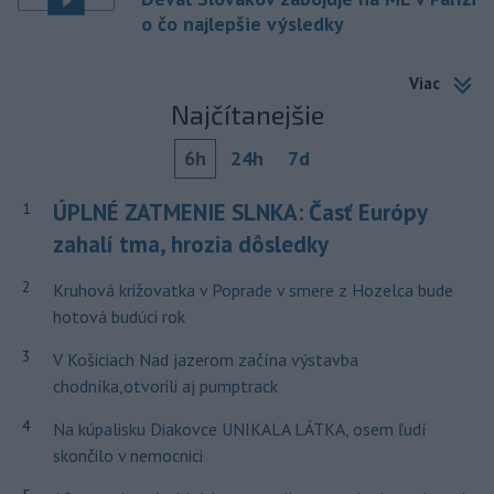
o čo najlepšie výsledky
Viac
Najčítanejšie
6h
24h
7d
ÚPLNÉ ZATMENIE SLNKA: Časť Európy
1
zahalí tma, hrozia dôsledky
2
Kruhová križovatka v Poprade v smere z Hozelca bude
hotová budúci rok
3
V Košiciach Nad jazerom začína výstavba
chodníka,otvorili aj pumptrack
4
Na kúpalisku Diakovce UNIKALA LÁTKA, osem ľudí
skončilo v nemocnici