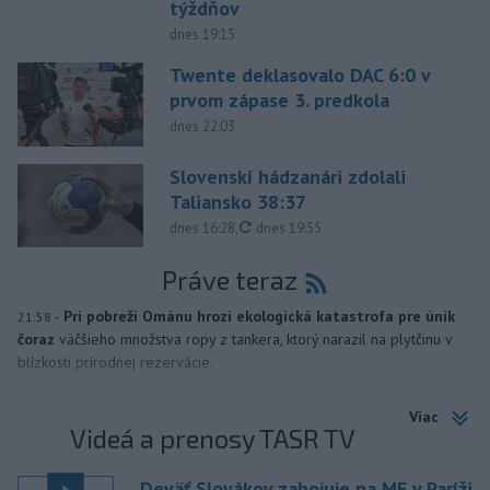
týždňov
dnes 19:15
Twente deklasovalo DAC 6:0 v
prvom zápase 3. predkola
dnes 22:03
Slovenskí hádzanári zdolali
Taliansko 38:37
aktualizované
dnes 16:28
,
dnes 19:55
Práve teraz
-
Pri pobreží Ománu hrozí ekologická katastrofa pre únik
21:58
čoraz
väčšieho množstva ropy z tankera, ktorý narazil na plytčinu v
blízkosti prírodnej rezervácie.
Viac
Videá a prenosy TASR TV
Deväť Slovákov zabojuje na ME v Paríži